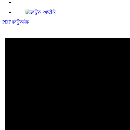
PDF ਡਾਊਨਲੋਡ