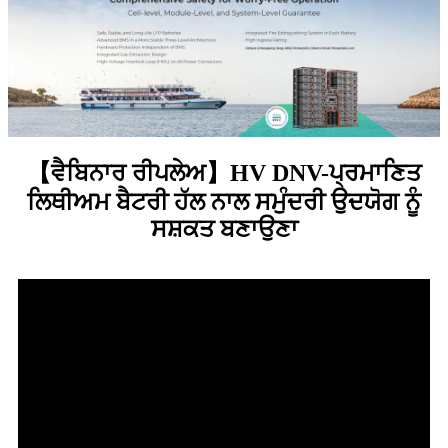
【ਵੈਬਿਨਾਰ ਰੀਪਲੇਅ】HV DNV-ਪ੍ਰਮਾਣਿਤ
ਲਿਥੀਅਮ ਬੈਟਰੀ ਹੱਲ ਨਾਲ ਸਮੁੰਦਰੀ ਉਦਯੋਗ ਨੂੰ
ਸਸ਼ਕਤ ਬਣਾਉਣਾ