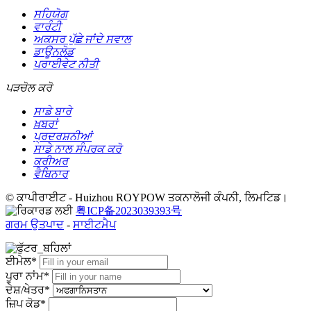
ਸਹਿਯੋਗ
ਵਾਰੰਟੀ
ਅਕਸਰ ਪੁੱਛੇ ਜਾਂਦੇ ਸਵਾਲ
ਡਾਊਨਲੋਡ
ਪਰਾਈਵੇਟ ਨੀਤੀ
ਪੜਚੋਲ ਕਰੋ
ਸਾਡੇ ਬਾਰੇ
ਖ਼ਬਰਾਂ
ਪ੍ਰਦਰਸ਼ਨੀਆਂ
ਸਾਡੇ ਨਾਲ ਸੰਪਰਕ ਕਰੋ
ਕਰੀਅਰ
ਵੈਬਿਨਾਰ
© ਕਾਪੀਰਾਈਟ - Huizhou ROYPOW ਤਕਨਾਲੋਜੀ ਕੰਪਨੀ, ਲਿਮਟਿਡ।
粤ICP备2023039393号
ਗਰਮ ਉਤਪਾਦ
-
ਸਾਈਟਮੈਪ
ਈਮੇਲ*
ਪੂਰਾ ਨਾਂਮ*
ਦੇਸ਼/ਖੇਤਰ*
ਜ਼ਿਪ ਕੋਡ*