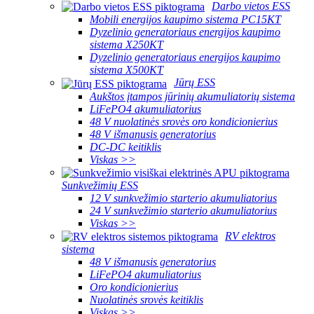
Darbo vietos ESS
Mobili energijos kaupimo sistema PC15KT
Dyzelinio generatoriaus energijos kaupimo
sistema X250KT
Dyzelinio generatoriaus energijos kaupimo
sistema X500KT
Jūrų ESS
Aukštos įtampos jūrinių akumuliatorių sistema
LiFePO4 akumuliatorius
48 V nuolatinės srovės oro kondicionierius
48 V išmanusis generatorius
DC-DC keitiklis
Viskas >>
Sunkvežimių ESS
12 V sunkvežimio starterio akumuliatorius
24 V sunkvežimio starterio akumuliatorius
Viskas >>
RV elektros
sistema
48 V išmanusis generatorius
LiFePO4 akumuliatorius
Oro kondicionierius
Nuolatinės srovės keitiklis
Viskas >>