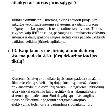
atlaikyti atšiaurias jūros sąlygas?
+
Jūrinių akumuliatorių sistemos, skirtos naudoti jūroje, yra
sukurtos veikti sudėtingomis sąlygomis, įskaitant vibraciją,
drėgmę, druskos purslus ir temperatūros svyravimus. Tokios
savybės kaip IP67 apsauga, pažangios akumuliatorių valdymo
sistemos ir daugiapakopė saugos architektūra padeda užtikrinti
patikimą veikimą jūrinėje aplinkoje.
13. Kaip komercinė jūrinių akumuliatorių
sistema padeda siekti jūrų dekarbonizacijos
tikslų?
+
Komercinės laivų akumuliatorių sistemos padeda sumažinti
šiltnamio efektą sukeliančių dujų išmetimą, sumažindamos
priklausomybę nuo dyzelinių variklių. Integruotos į hibridinių
arba visiškai elektrinių laivų architektūras, akumuliatorių
sistemos gali padėti sumažinti degalų sąnaudas, anglies
dioksido išmetimą ir pagerinti energijos vartojimo
efektyvumą, todėl jos yra pagrindinis šiuolaikinių jūrų