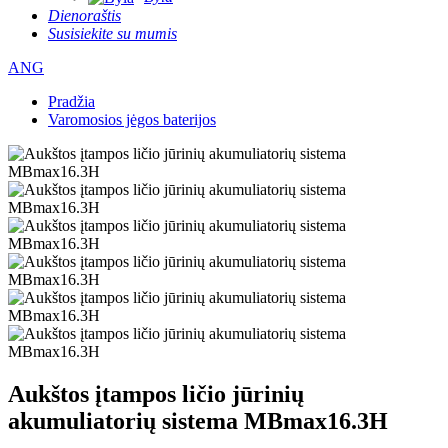
Dienoraštis
Susisiekite su mumis
ANG
Pradžia
Varomosios jėgos baterijos
Aukštos įtampos ličio jūrinių
akumuliatorių sistema MBmax16.3H