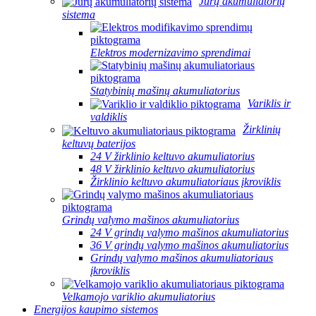
Jūrų akumuliatorių
sistema
Elektros modernizavimo sprendimai
Statybinių mašinų akumuliatorius
Variklis ir
valdiklis
Žirklinių
keltuvų baterijos
24 V žirklinio keltuvo akumuliatorius
48 V žirklinio keltuvo akumuliatorius
Žirklinio keltuvo akumuliatoriaus įkroviklis
Grindų valymo mašinos akumuliatorius
24 V grindų valymo mašinos akumuliatorius
36 V grindų valymo mašinos akumuliatorius
Grindų valymo mašinos akumuliatoriaus
įkroviklis
Velkamojo variklio akumuliatorius
Energijos kaupimo sistemos