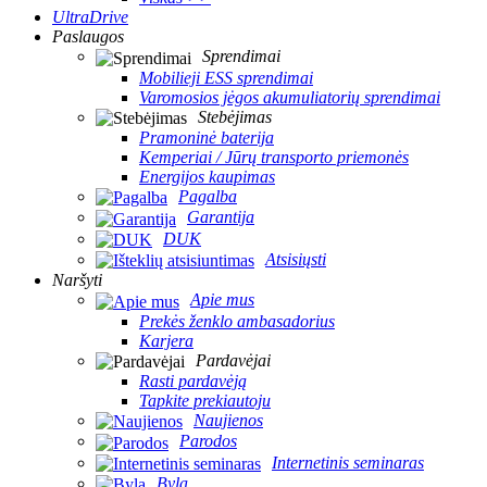
UltraDrive
Paslaugos
Sprendimai
Mobilieji ESS sprendimai
Varomosios jėgos akumuliatorių sprendimai
Stebėjimas
Pramoninė baterija
Kemperiai / Jūrų transporto priemonės
Energijos kaupimas
Pagalba
Garantija
DUK
Atsisiųsti
Naršyti
Apie mus
Prekės ženklo ambasadorius
Karjera
Pardavėjai
Rasti pardavėją
Tapkite prekiautoju
Naujienos
Parodos
Internetinis seminaras
Byla