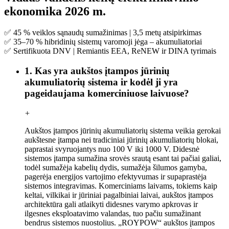
ekonomika 2026 m.
✅ 45 % veiklos sąnaudų sumažinimas | 3,5 metų atsipirkimas
✅ 35–70 % hibridinių sistemų varomoji jėga – akumuliatoriai
✅ Sertifikuota DNV | Remiantis EEA, ReNEW ir DINA tyrimais
1. Kas yra aukštos įtampos jūrinių
akumuliatorių sistema ir kodėl ji yra
pageidaujama komerciniuose laivuose?
+
Aukštos įtampos jūrinių akumuliatorių sistema veikia gerokai
aukštesne įtampa nei tradiciniai jūrinių akumuliatorių blokai,
paprastai svyruojantys nuo 100 V iki 1000 V. Didesnė
sistemos įtampa sumažina srovės srautą esant tai pačiai galiai,
todėl sumažėja kabelių dydis, sumažėja šilumos gamyba,
pagerėja energijos vartojimo efektyvumas ir supaprastėja
sistemos integravimas. Komerciniams laivams, tokiems kaip
keltai, vilkikai ir jūriniai pagalbiniai laivai, aukštos įtampos
architektūra gali atlaikyti didesnes varymo apkrovas ir
ilgesnes eksploatavimo valandas, tuo pačiu sumažinant
bendrus sistemos nuostolius. „ROYPOW“ aukštos įtampos