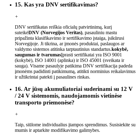
15. Kas yra DNV sertifikavimas?
+
DNV sertifikatas reiškia oficialų patvirtinimą, kurį
suteikė
DNV (Norvegijos Veritas)
, pasauliniu mastu
pripažinta klasifikavimo ir sertifikavimo įstaiga, įsikūrusi
Norvegijoje. Ji tikrina, ar įmonės produktai, paslaugos ar
valdymo sistemos atitinka tarptautinius standartus.
kokybė,
saugumas ir tvarumas
Įprasti sertifikatai yra ISO 9001
(kokybė), ISO 14001 (aplinka) ir ISO 45001 (sveikata ir
sauga). Visame pasaulyje patikima DNV sertifikacija padeda
įmonėms padidinti patikimumą, atitikti norminius reikalavimus
ir užtikrintai patekti į pasaulines rinkas.
16. Ar jūsų akumuliatoriai suderinami su 12 V
/ 24 V sistemomis, naudojamomis vietinėse
transporto priemonėse?
+
Taip, siūlome individualius įtampos sprendimus. Susisiekite su
mumis ir aptarkite modifikavimo galimybes.