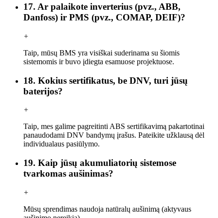
17. Ar palaikote inverterius (pvz., ABB,
Danfoss) ir PMS (pvz., COMAP, DEIF)?
+
Taip, mūsų BMS yra visiškai suderinama su šiomis
sistemomis ir buvo įdiegta esamuose projektuose.
18. Kokius sertifikatus, be DNV, turi jūsų
baterijos?
+
Taip, mes galime pagreitinti ABS sertifikavimą pakartotinai
panaudodami DNV bandymų įrašus. Pateikite užklausą dėl
individualaus pasiūlymo.
19. Kaip jūsų akumuliatorių sistemose
tvarkomas aušinimas?
+
Mūsų sprendimas naudoja natūralų aušinimą (aktyvaus
aušinimo nereikia).