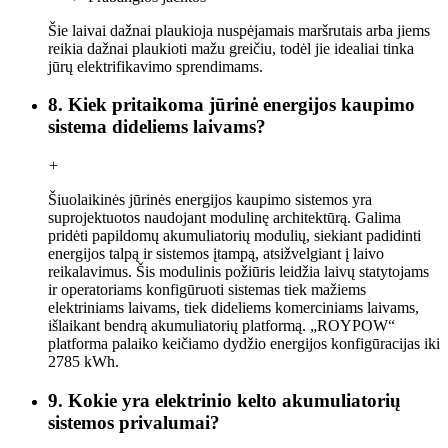
Šie laivai dažnai plaukioja nuspėjamais maršrutais arba jiems
reikia dažnai plaukioti mažu greičiu, todėl jie idealiai tinka
jūrų elektrifikavimo sprendimams.
8. Kiek pritaikoma jūrinė energijos kaupimo
sistema dideliems laivams?
+
Šiuolaikinės jūrinės energijos kaupimo sistemos yra
suprojektuotos naudojant modulinę architektūrą. Galima
pridėti papildomų akumuliatorių modulių, siekiant padidinti
energijos talpą ir sistemos įtampą, atsižvelgiant į laivo
reikalavimus. Šis modulinis požiūris leidžia laivų statytojams
ir operatoriams konfigūruoti sistemas tiek mažiems
elektriniams laivams, tiek dideliems komerciniams laivams,
išlaikant bendrą akumuliatorių platformą. „ROYPOW“
platforma palaiko keičiamo dydžio energijos konfigūracijas iki
2785 kWh.
9. Kokie yra elektrinio kelto akumuliatorių
sistemos privalumai?