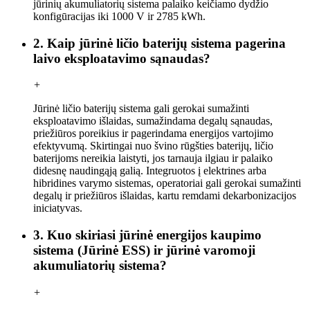
jūrinių akumuliatorių sistema palaiko keičiamo dydžio
konfigūracijas iki 1000 V ir 2785 kWh.
2. Kaip jūrinė ličio baterijų sistema pagerina
laivo eksploatavimo sąnaudas?
+
Jūrinė ličio baterijų sistema gali gerokai sumažinti
eksploatavimo išlaidas, sumažindama degalų sąnaudas,
priežiūros poreikius ir pagerindama energijos vartojimo
efektyvumą. Skirtingai nuo švino rūgšties baterijų, ličio
baterijoms nereikia laistyti, jos tarnauja ilgiau ir palaiko
didesnę naudingąją galią. Integruotos į elektrines arba
hibridines varymo sistemas, operatoriai gali gerokai sumažinti
degalų ir priežiūros išlaidas, kartu remdami dekarbonizacijos
iniciatyvas.
3. Kuo skiriasi jūrinė energijos kaupimo
sistema (Jūrinė ESS) ir jūrinė varomoji
akumuliatorių sistema?
+