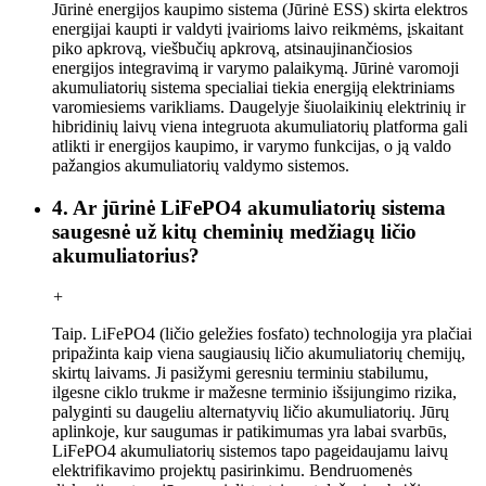
Jūrinė energijos kaupimo sistema (Jūrinė ESS) skirta elektros
energijai kaupti ir valdyti įvairioms laivo reikmėms, įskaitant
piko apkrovą, viešbučių apkrovą, atsinaujinančiosios
energijos integravimą ir varymo palaikymą. Jūrinė varomoji
akumuliatorių sistema specialiai tiekia energiją elektriniams
varomiesiems varikliams. Daugelyje šiuolaikinių elektrinių ir
hibridinių laivų viena integruota akumuliatorių platforma gali
atlikti ir energijos kaupimo, ir varymo funkcijas, o ją valdo
pažangios akumuliatorių valdymo sistemos.
4. Ar jūrinė LiFePO4 akumuliatorių sistema
saugesnė už kitų cheminių medžiagų ličio
akumuliatorius?
+
Taip. LiFePO4 (ličio geležies fosfato) technologija yra plačiai
pripažinta kaip viena saugiausių ličio akumuliatorių chemijų,
skirtų laivams. Ji pasižymi geresniu terminiu stabilumu,
ilgesne ciklo trukme ir mažesne terminio išsijungimo rizika,
palyginti su daugeliu alternatyvių ličio akumuliatorių. Jūrų
aplinkoje, kur saugumas ir patikimumas yra labai svarbūs,
LiFePO4 akumuliatorių sistemos tapo pageidaujamu laivų
elektrifikavimo projektų pasirinkimu. Bendruomenės