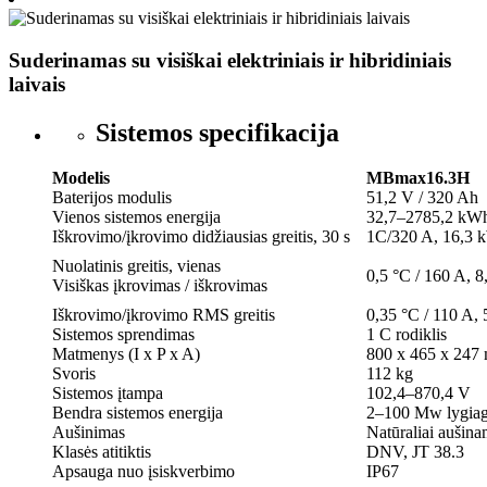
Suderinamas su visiškai elektriniais ir hibridiniais
laivais
Sistemos specifikacija
Modelis
MBmax16.3H
Baterijos modulis
51,2 V / 320 Ah
Vienos sistemos energija
32,7–2785,2 kW
Iškrovimo/įkrovimo didžiausias greitis, 30 s
1C/320 A, 16,3 
Nuolatinis greitis, vienas
0,5 °C / 160 A, 
Visiškas įkrovimas / iškrovimas
Iškrovimo/įkrovimo RMS greitis
0,35 °C / 110 A,
Sistemos sprendimas
1 C rodiklis
Matmenys (I x P x A)
800 x 465 x 247
Svoris
112 kg
Sistemos įtampa
102,4–870,4 V
Bendra sistemos energija
2–100 Mw lygiagr
Aušinimas
Natūraliai aušin
Klasės atitiktis
DNV, JT 38.3
Apsauga nuo įsiskverbimo
IP67