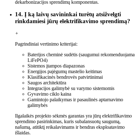
dekarbonizacijos sprendimų komponentas.
14. Į ką laivų savininkai turėtų atsižvelgti
rinkdamiesi jūrų elektrifikavimo sprendimą?
+
Pagrindiniai vertinimo kriterijai:
Baterijos cheminė sudėtis (saugumui rekomenduojama
LiFePO4)
Sistemos įtampos diapazonas
Energijos pajėgumų mastelio keitimas
Klasifikacinės bendrovės patvirtinimai
Saugos architektūra
Integracijos galimybė su varymo sistemomis
Gyvavimo ciklo kaina
Gamintojo palaikymas ir pasaulinės aptarnavimo
galimybės
Ilgalaikės projekto sėkmės garantas yra jūrų elektrifikavimo
sprendimo pasirinkimas, kuris subalansuotų saugumą,
našumą, atitiktį reikalavimams ir bendras eksploatavimo
išlaidas.