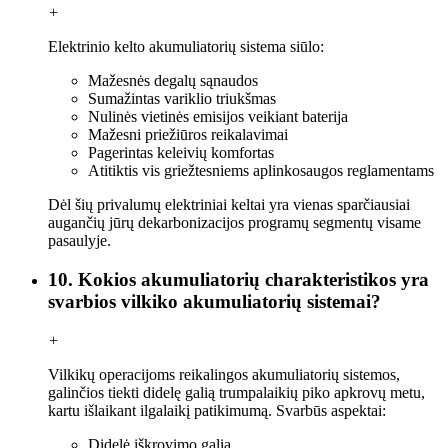
+
Elektrinio kelto akumuliatorių sistema siūlo:
Mažesnės degalų sąnaudos
Sumažintas variklio triukšmas
Nulinės vietinės emisijos veikiant baterija
Mažesni priežiūros reikalavimai
Pagerintas keleivių komfortas
Atitiktis vis griežtesniems aplinkosaugos reglamentams
Dėl šių privalumų elektriniai keltai yra vienas sparčiausiai
augančių jūrų dekarbonizacijos programų segmentų visame
pasaulyje.
10. Kokios akumuliatorių charakteristikos yra
svarbios vilkiko akumuliatorių sistemai?
+
Vilkikų operacijoms reikalingos akumuliatorių sistemos,
galinčios tiekti didelę galią trumpalaikių piko apkrovų metu,
kartu išlaikant ilgalaikį patikimumą. Svarbūs aspektai:
Didelė iškrovimo galia