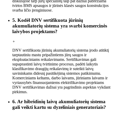
diskusijose tarp jūrų specialistų taip pat dažnai pabrėžiama
tvirtos BMS apsaugos ir jūrinės klasės saugos konstrukcijos
svarba ličio įrenginiuose.
5. Kodėl DNV sertifikuota jūrinių
akumuliatorių sistema yra svarbi komercinės
laivybos projektams?
+
DNV sertifikuota jūrinių akumuliatorių sistema įrodo atitiktį
tarptautiniu mastu pripažintiems jūrų saugos ir
eksploataciniams reikalavimams. Sertifikavimas gali
supaprastinti laivų tvirtinimo procesus, padėti laikytis
klasifikavimo draugijų reikalavimų ir suteikti laivų
savininkams didesnį pasitikėjimą sistemos patikimumu.
Komerciniams keltams, darbo laivams, jūriniams laivams ir
vyriausybės finansuojamiems elektrifikavimo projektams
DNV sertifikavimas dažnai yra pagrindinis aspektas vykdant
pirkimus.
6. Ar hibridinių laivų akumuliatorių sistema
gali veikti kartu su dyzeliniais generatoriais?