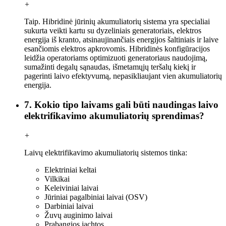
+
Taip. Hibridinė jūrinių akumuliatorių sistema yra specialiai
sukurta veikti kartu su dyzeliniais generatoriais, elektros
energija iš kranto, atsinaujinančiais energijos šaltiniais ir laive
esančiomis elektros apkrovomis. Hibridinės konfigūracijos
leidžia operatoriams optimizuoti generatoriaus naudojimą,
sumažinti degalų sąnaudas, išmetamųjų teršalų kiekį ir
pagerinti laivo efektyvumą, nepasikliaujant vien akumuliatorių
energija.
7. Kokio tipo laivams gali būti naudingas laivo
elektrifikavimo akumuliatorių sprendimas?
+
Laivų elektrifikavimo akumuliatorių sistemos tinka:
Elektriniai keltai
Vilkikai
Keleiviniai laivai
Jūriniai pagalbiniai laivai (OSV)
Darbiniai laivai
Žuvų auginimo laivai
Prabangios jachtos