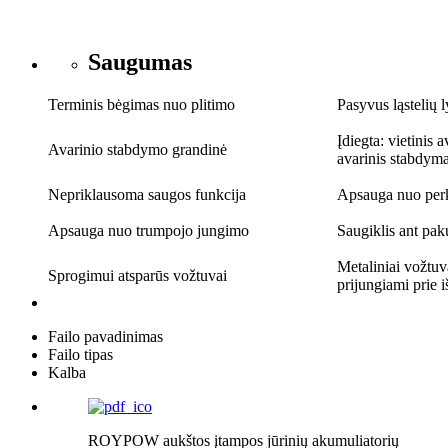
Saugumas
Terminis bėgimas nuo plitimo
Pasyvus ląstelių l
Įdiegta: vietinis
Avarinio stabdymo grandinė
avarinis stabdym
Nepriklausoma saugos funkcija
Apsauga nuo perka
Apsauga nuo trumpojo jungimo
Saugiklis ant pak
Metaliniai vožtuv
Sprogimui atsparūs vožtuvai
prijungiami prie 
Failo pavadinimas
Failo tipas
Kalba
ROYPOW aukštos įtampos jūrinių akumuliatorių