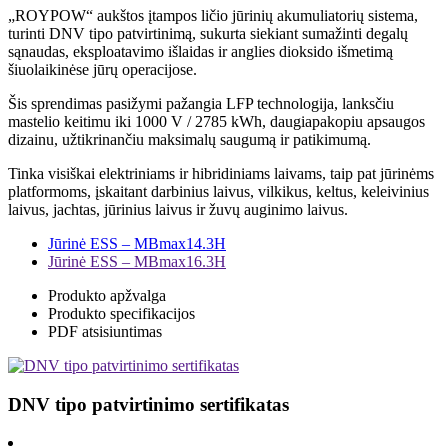
„ROYPOW“ aukštos įtampos ličio jūrinių akumuliatorių sistema,
turinti DNV tipo patvirtinimą, sukurta siekiant sumažinti degalų
sąnaudas, eksploatavimo išlaidas ir anglies dioksido išmetimą
šiuolaikinėse jūrų operacijose.
Šis sprendimas pasižymi pažangia LFP technologija, lanksčiu
mastelio keitimu iki 1000 V / 2785 kWh, daugiapakopiu apsaugos
dizainu, užtikrinančiu maksimalų saugumą ir patikimumą.
Tinka visiškai elektriniams ir hibridiniams laivams, taip pat jūrinėms
platformoms, įskaitant darbinius laivus, vilkikus, keltus, keleivinius
laivus, jachtas, jūrinius laivus ir žuvų auginimo laivus.
Jūrinė ESS – MBmax14.3H
Jūrinė ESS – MBmax16.3H
Produkto apžvalga
Produkto specifikacijos
PDF atsisiuntimas
DNV tipo patvirtinimo sertifikatas