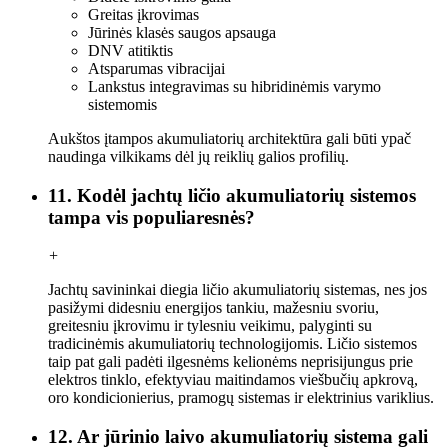
Greitas įkrovimas
Jūrinės klasės saugos apsauga
DNV atitiktis
Atsparumas vibracijai
Lankstus integravimas su hibridinėmis varymo
sistemomis
Aukštos įtampos akumuliatorių architektūra gali būti ypač
naudinga vilkikams dėl jų reiklių galios profilių.
11. Kodėl jachtų ličio akumuliatorių sistemos
tampa vis populiaresnės?
+
Jachtų savininkai diegia ličio akumuliatorių sistemas, nes jos
pasižymi didesniu energijos tankiu, mažesniu svoriu,
greitesniu įkrovimu ir tylesniu veikimu, palyginti su
tradicinėmis akumuliatorių technologijomis. Ličio sistemos
taip pat gali padėti ilgesnėms kelionėms neprisijungus prie
elektros tinklo, efektyviau maitindamos viešbučių apkrovą,
oro kondicionierius, pramogų sistemas ir elektrinius variklius.
12. Ar jūrinio laivo akumuliatorių sistema gali