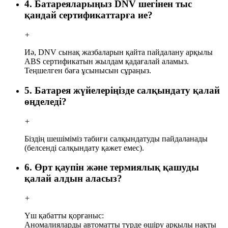
4. Батареяларыңыз DNV шегінен тыс
қандай сертификаттарға ие?
+
Иә, DNV сынақ жазбаларын қайта пайдалану арқылы
ABS сертификатын жылдам қадағалай аламыз.
Теңшелген баға ұсынысын сұраңыз.
5. Батарея жүйелеріңізде салқындату қалай
өңделеді?
+
Біздің шешіміміз табиғи салқындатуды пайдаланады
(белсенді салқындату қажет емес).
6. Өрт қаупін және термиялық қашуды
қалай алдын аласыз?
+
Үш қабатты қорғаныс:
Аномалияларды автоматты түрде өшіру арқылы нақты