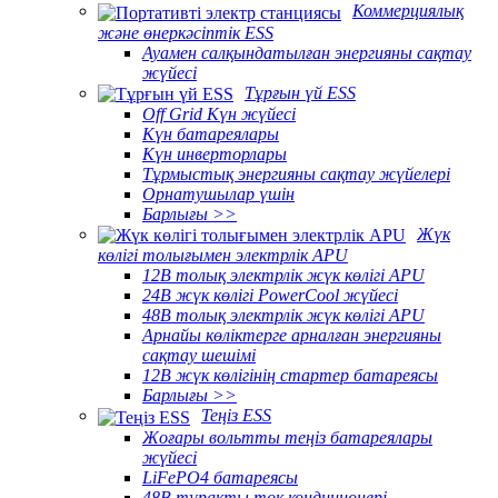
Коммерциялық
және өнеркәсіптік ESS
Ауамен салқындатылған энергияны сақтау
жүйесі
Тұрғын үй ESS
Off Grid Күн жүйесі
Күн батареялары
Күн инверторлары
Тұрмыстық энергияны сақтау жүйелері
Орнатушылар үшін
Барлығы >>
Жүк
көлігі толығымен электрлік APU
12В толық электрлік жүк көлігі APU
24В жүк көлігі PowerCool жүйесі
48В толық электрлік жүк көлігі APU
Арнайы көліктерге арналған энергияны
сақтау шешімі
12В жүк көлігінің стартер батареясы
Барлығы >>
Теңіз ESS
Жоғары вольтты теңіз батареялары
жүйесі
LiFePO4 батареясы
48В тұрақты ток кондиционері