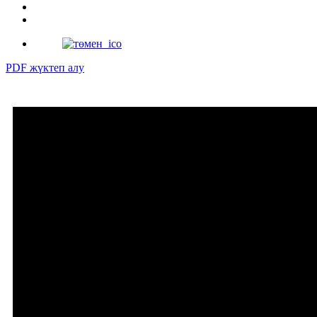
PDF жүктеп алу