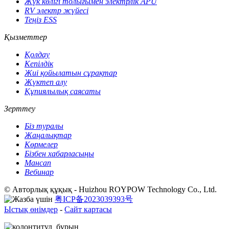
Жүк көлігі толығымен электрлік APU
RV электр жүйесі
Теңіз ESS
Қызметтер
Қолдау
Кепілдік
Жиі қойылатын сұрақтар
Жүктеп алу
Құпиялылық саясаты
Зерттеу
Біз туралы
Жаңалықтар
Көрмелер
Бізбен хабарласыңы
Мансап
Вебинар
© Авторлық құқық - Huizhou ROYPOW Technology Co., Ltd.
粤ICP备2023039393号
Ыстық өнімдер
-
Сайт картасы