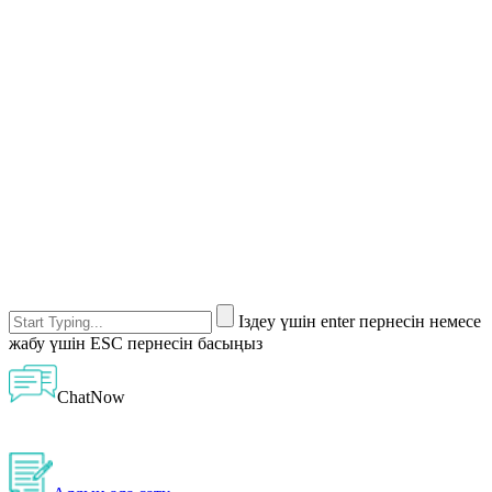
Іздеу үшін enter пернесін немесе
жабу үшін ESC пернесін басыңыз
ChatNow