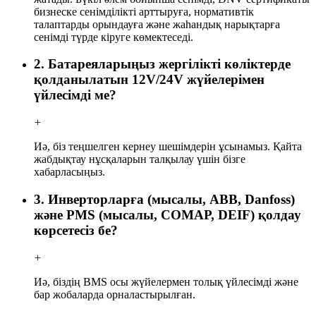
бизнеске сенімділікті арттыруға, нормативтік
талаптарды орындауға және жаһандық нарықтарға
сенімді түрде кіруге көмектеседі.
2. Батареяларыңыз жергілікті көліктерде
қолданылатын 12V/24V жүйелерімен
үйлесімді ме?
+
Иә, біз теңшелген кернеу шешімдерін ұсынамыз. Қайта
жабдықтау нұсқаларын талқылау үшін бізге
хабарласыңыз.
3. Инверторларға (мысалы, ABB, Danfoss)
және PMS (мысалы, COMAP, DEIF) қолдау
көрсетесіз бе?
+
Иә, біздің BMS осы жүйелермен толық үйлесімді және
бар жобаларда орналастырылған.