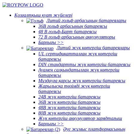
Қозғалтқыш қуат жүйелері
Литий гольф арбасының батареялары
36В гольф арбасының батареясы
48 В гольф-Барт батареясы
72 В гольф арбасының аккумуляторы
Барлығы >>
Литий жүк көтергіш батареялары
UL сертификатталған жүк көтергіш
батареясы
DIN стандартты жүк көтергіш батареясы
Ауамен салқындатылған жүк көтергіш
батареясы
Мұздауға қарсы жүк көтергіш батареясы
Жарылысқа төзімді жүк көтергіш
батареясы
24В жүк көтергіш батареясы
36В жүк көтергіш батареясы
48В жүк көтергіш батареясы
80В жүк көтергіш батареясы
Жүк көтергіш аккумулятор зарядтағыш
Барлығы >>
Әуе жұмыс платформасының