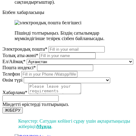
сақтандырғыштар).
Бізбен хабарласыңы
Пішінді толтырыңыз. Біздің сатылымдар
мүмкіндігінше тезірек сізбен байланысады.
Электрондық пошта*
Толық аты-жөні*
Ел/Аймақ*
Пошта индексі*
Телефон
Өнім түрі
Хабарлама*
Міндетті өрістерді толтырыңыз.
ЖІБЕРУ
Кеңестер: Сатудан кейінгі сұрау үшін ақпаратыңызды
жіберіңіз
Мұнда
.