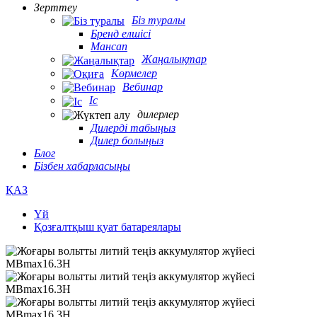
Зерттеу
Біз туралы
Бренд елшісі
Мансап
Жаңалықтар
Көрмелер
Вебинар
Іс
дилерлер
Дилерді табыңыз
Дилер болыңыз
Блог
Бізбен хабарласыңы
ҚАЗ
Үй
Қозғалтқыш қуат батареялары