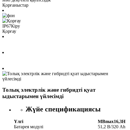
Қорғаныстар
IP67
Кіру
Қорғау
Толық электрлік және гибридті қуат
ыдыстарымен үйлесімді
Жүйе спецификациясы
Үлгі
MBmax16,3H
Батарея модулі
51,2 В/320 Ah