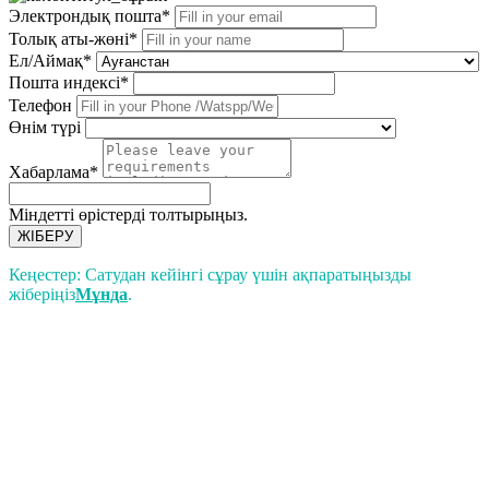
Электрондық пошта*
Толық аты-жөні*
Ел/Аймақ*
Пошта индексі*
Телефон
Өнім түрі
Хабарлама*
Міндетті өрістерді толтырыңыз.
ЖІБЕРУ
Кеңестер: Сатудан кейінгі сұрау үшін ақпаратыңызды
жіберіңіз
Мұнда
.