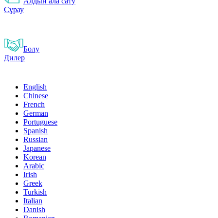
Алдын ала сату
Сұрау
Болу
Дилер
English
Chinese
French
German
Portuguese
Spanish
Russian
Japanese
Korean
Arabic
Irish
Greek
Turkish
Italian
Danish