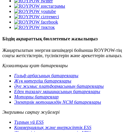
Біздің ақпараттық бюллетеньге жазылыңыз
Жаңартылатын энергия шешімдері бойынша ROYPOW-тің
соңғы жетістіктерін, түсініктерін және әрекеттерін алыңыз.
Қозғалтқыш қуат батареялары
Гольф арбасының батареялары
Жүк көтергіш батареялары
Әуе жұмыс платформасының батареялары
Еден тазалау машинасының батареялары
Моторлы батареялар
Электрлік мотоциклдің NCM батареялары
Энергияны сақтау жүйелері
Тұрғын үй ESS
Коммерциялық және өнеркәсіптік ESS