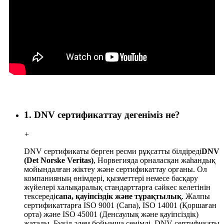
1. DNV сертификаттау дегеніміз не?
+
DNV сертификаты берген ресми рұқсатты білдіреді
DNV
(Det Norske Veritas)
, Норвегияда орналасқан жаһандық
мойындалған жіктеу және сертификаттау органы. Ол
компанияның өнімдері, қызметтері немесе басқару
жүйелері халықаралық стандарттарға сәйкес келетінін
тексереді
сапа, қауіпсіздік және тұрақтылық
. Жалпы
сертификаттарға ISO 9001 (Сапа), ISO 14001 (Қоршаған
орта) және ISO 45001 (Денсаулық және қауіпсіздік)
жатады. Бүкіл әлем бойынша сенімді, DNV сертификаты