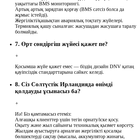
уақыттағы BMS мониторингі.
Артық артық зарядтан қорғау (BMS сәтсіз болса да
жұмыс істейді).
Жергілікті/қашықтан авариялық тоқтату жүйелері.
Термиялық қашу сыналған: жасушадан жасушаға таралу
болмайды.
7. Өрт сөндіргіш жүйесі қажет пе?
+
Қосымша жүйе қажет емес — біздің дизайн DNV қатаң
қауіпсіздік стандарттарына сәйкес келеді.
8. Сіз Солтүстік Ирландияда өнімді
қолдауды ұсынасыз ба?
+
Иә! Біз қамтамасыз етеміз:
Алғашқы клиенттер үшін тегін орнату/іске қосу.
Оқыту және жыл сайынғы техникалық қызмет көрсету.
Жылдам ауыстыруға арналған жергілікті қосалқы
бөлшектерді сақтау (мысалы, аккумулятор жинағы,