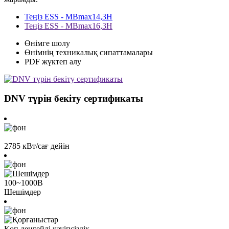
Теңіз ESS - MBmax14,3H
Теңіз ESS - MBmax16,3H
Өнімге шолу
Өнімнің техникалық сипаттамалары
PDF жүктеп алу
DNV түрін бекіту сертификаты
2785 кВт/сағ дейін
100~1000В
Шешімдер
Көп деңгейлі қауіпсіздік