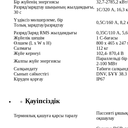
Бір жүйенің энергиясы
32,7-2785,2 кВт
Разряд/зарядтау шыңының жылдамдығы,
1С/320 А, 16,3 
30 с
Үздіксіз мөлшерлеме, бір
0,5С/160 А, 8,2
Толық зарядтау/разрядтау
Разряд/Заряд RMS жылдамдығы
0,35С/110 А, 5,
Жүйелік шешім
1 C-бағасы
Өлшем (L x W x H)
800 x 465 x 247
Салмағы
112 кг
Жүйе кернеуі
102,4- 870,4 В
Параллельді бі
Жалпы жүйе энергиясы
2-100 МВт
Салқындату
Табиғи салқын
Сынып сәйкестігі
DNV, БҰҰ 38.3
Кіруден қорғау
IP67
Қауіпсіздік
Пассивті ұяшық
Термиялық қашуға қарсы таралу
оқшаулау