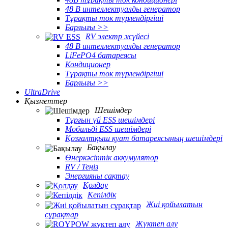
48 В интеллектуалды генератор
Тұрақты ток түрлендіргіші
Барлығы >>
RV электр жүйесі
48 В интеллектуалды генератор
LiFePO4 батареясы
Кондиционер
Тұрақты ток түрлендіргіші
Барлығы >>
UltraDrive
Қызметтер
Шешімдер
Тұрғын үй ESS шешімдері
Мобильді ESS шешімдері
Қозғалтқыш қуат батареясының шешімдері
Бақылау
Өнеркәсіптік аккумулятор
RV / Теңіз
Энергияны сақтау
Қолдау
Кепілдік
Жиі қойылатын
сұрақтар
Жүктеп алу