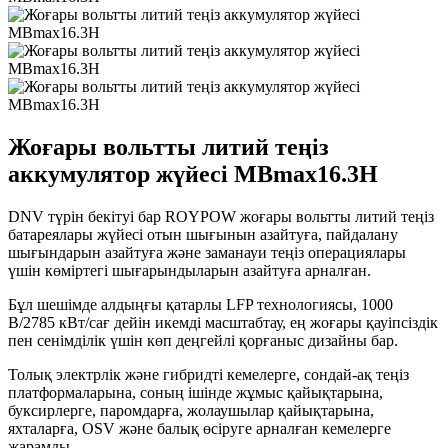
Жоғары вольтты литий теңіз
аккумулятор жүйесі MBmax16.3H
DNV түрін бекітуі бар ROYPOW жоғары вольтты литий теңіз
батареялары жүйесі отын шығынын азайтуға, пайдалану
шығындарын азайтуға және заманауи теңіз операциялары
үшін көміртегі шығарындыларын азайтуға арналған.
Бұл шешімде алдыңғы қатарлы LFP технологиясы, 1000
В/2785 кВт/сағ дейін икемді масштабтау, ең жоғары қауіпсіздік
пен сенімділік үшін көп деңгейлі қорғаныс дизайны бар.
Толық электрлік және гибридті кемелерге, сондай-ақ теңіз
платформаларына, соның ішінде жұмыс қайықтарына,
буксирлерге, паромдарға, жолаушылар қайықтарына,
яхталарға, OSV және балық өсіруге арналған кемелерге
жарамды.