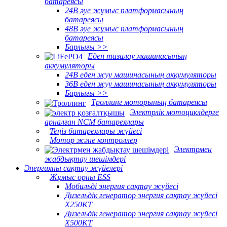
батареясы
24В әуе жұмыс платформасының
батареясы
48В әуе жұмыс платформасының
батареясы
Барлығы >>
Еден тазалау машинасының
аккумуляторы
24В еден жуу машинасының аккумуляторы
36В еден жуу машинасының аккумуляторы
Барлығы >>
Троллинг моторының батареясы
Электрлік мотоциклдерге
арналған NCM батареялары
Теңіз батареялары жүйесі
Мотор және контроллер
Электрмен
жабдықтау шешімдері
Энергияны сақтау жүйелері
Жұмыс орны ESS
Мобильді энергия сақтау жүйесі
Дизельдік генератор энергия сақтау жүйесі
X250KT
Дизельдік генератор энергия сақтау жүйесі
X500KT