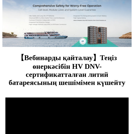
【Вебинарды қайталау】Теңіз
өнеркәсібін HV DNV-
сертификатталған литий
батареясының шешімімен күшейту