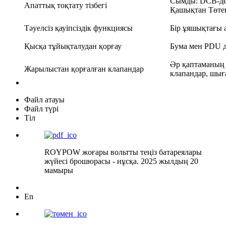
Сымды: DCB-дегі
Апаттық тоқтату тізбегі
Қашықтан Төте
Тәуелсіз қауіпсіздік функциясы
Бір ұяшықтағы а
Қысқа тұйықталудан қорғау
Бума мен PDU д
Әр қаптаманың
Жарылыстан қорғалған клапандар
клапандар, шығ
Файл атауы
Файл түрі
Тіл
ROYPOW жоғары вольтты теңіз батареялары
жүйесі брошюрасы - нұсқа. 2025 жылдың 20
мамыры
En