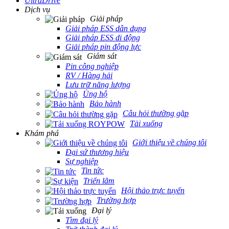
UltraDrive
Dịch vụ
Giải pháp
Giải pháp ESS dân dụng
Giải pháp ESS di động
Giải pháp pin động lực
Giám sát
Pin công nghiệp
RV / Hàng hải
Lưu trữ năng lượng
Ủng hộ
Bảo hành
Câu hỏi thường gặp
Tải xuống
Khám phá
Giới thiệu về chúng tôi
Đại sứ thương hiệu
Sự nghiệp
Tin tức
Triển lãm
Hội thảo trực tuyến
Trường hợp
Đại lý
Tìm đại lý