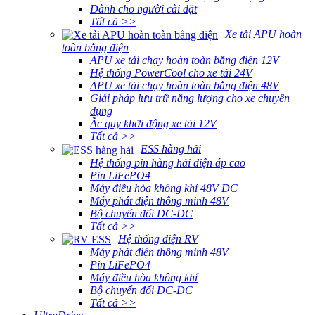
Dành cho người cài đặt
Tất cả >>
Xe tải APU hoàn
toàn bằng điện
APU xe tải chạy hoàn toàn bằng điện 12V
Hệ thống PowerCool cho xe tải 24V
APU xe tải chạy hoàn toàn bằng điện 48V
Giải pháp lưu trữ năng lượng cho xe chuyên
dụng
Ắc quy khởi động xe tải 12V
Tất cả >>
ESS hàng hải
Hệ thống pin hàng hải điện áp cao
Pin LiFePO4
Máy điều hòa không khí 48V DC
Máy phát điện thông minh 48V
Bộ chuyển đổi DC-DC
Tất cả >>
Hệ thống điện RV
Máy phát điện thông minh 48V
Pin LiFePO4
Máy điều hòa không khí
Bộ chuyển đổi DC-DC
Tất cả >>