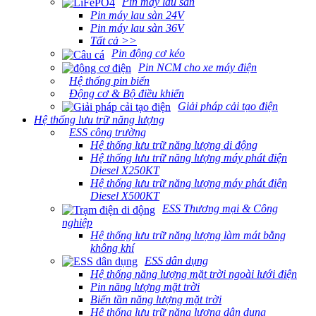
Pin máy lau sàn
Pin máy lau sàn 24V
Pin máy lau sàn 36V
Tất cả >>
Pin động cơ kéo
Pin NCM cho xe máy điện
Hệ thống pin biển
Động cơ & Bộ điều khiển
Giải pháp cải tạo điện
Hệ thống lưu trữ năng lượng
ESS công trường
Hệ thống lưu trữ năng lượng di động
Hệ thống lưu trữ năng lượng máy phát điện
Diesel X250KT
Hệ thống lưu trữ năng lượng máy phát điện
Diesel X500KT
ESS Thương mại & Công
nghiệp
Hệ thống lưu trữ năng lượng làm mát bằng
không khí
ESS dân dụng
Hệ thống năng lượng mặt trời ngoài lưới điện
Pin năng lượng mặt trời
Biến tần năng lượng mặt trời
Hệ thống lưu trữ năng lượng dân dụng