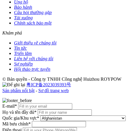
Ủng hộ
Bảo hành
Câu hỏi thường gặp
Tải xuống
Chính sách bảo mật
Khám phá
Giới thiệu về chúng tôi
Tin tức
Triển lãm
Liên hệ với chúng tôi
Sự nghiệp
Hội thảo trực tuyến
© Bản quyền - Công ty TNHH Công nghệ Huizhou ROYPOW
粤ICP备2023039393号
Sản phẩm nổi bật
-
Sơ đồ trang web
E-mail*
Họ và tên đầy đủ*
Quốc gia/Khu vực*
Mã bưu chính*
Điện thoại