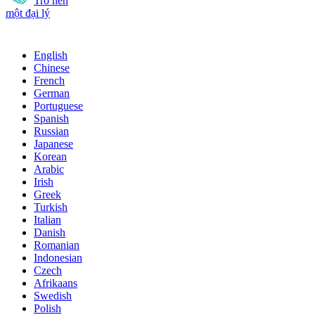
Trở nên
một đại lý
English
Chinese
French
German
Portuguese
Spanish
Russian
Japanese
Korean
Arabic
Irish
Greek
Turkish
Italian
Danish
Romanian
Indonesian
Czech
Afrikaans
Swedish
Polish