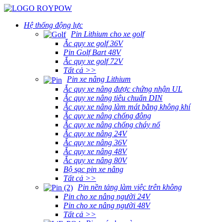
Hệ thống động lực
Pin Lithium cho xe golf
Ắc quy xe golf 36V
Pin Golf Bart 48V
Ắc quy xe golf 72V
Tất cả >>
Pin xe nâng Lithium
Ắc quy xe nâng được chứng nhận UL
Ắc quy xe nâng tiêu chuẩn DIN
Ắc quy xe nâng làm mát bằng không khí
Ắc quy xe nâng chống đông
Ắc quy xe nâng chống cháy nổ
Ắc quy xe nâng 24V
Ắc quy xe nâng 36V
Ắc quy xe nâng 48V
Ắc quy xe nâng 80V
Bộ sạc pin xe nâng
Tất cả >>
Pin nền tảng làm việc trên không
Pin cho xe nâng người 24V
Pin cho xe nâng người 48V
Tất cả >>