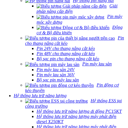
Hệ thống pin hàng hải
Giải
pháp nâng cấp điện
Pin máy
móc xây dựng
Động
cơ & Bộ điều khiển
Pin
cho thang nâng cắt kéo
Pin 24V cho thang nâng cắt kéo
Pin 48V cho thang nâng cắt kéo
Bộ sạc pin cho thang nâng cắt kéo
Pin máy lau sàn
Pin máy lau sàn 24V
Pin máy lau sàn 36V
Bộ sạc pin máy lau sàn
Pin động cơ
kéo thuyền
Hệ thống lưu trữ năng lượng
Hệ thống ESS tại
công trường
Hệ thống lưu trữ năng lượng di động PC15KT
Hệ thống lưu trữ năng lượng máy phát điện
diesel X250KT
Hệ thống lưu trữ năng lượng máy phát điện