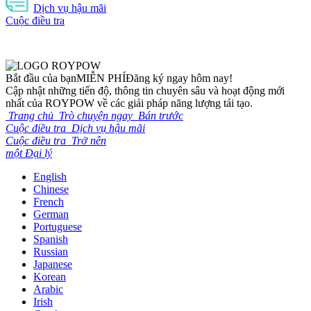
Dịch vụ hậu mãi
Cuộc điều tra
Bắt đầu của bạn
MIỄN PHÍ
Đăng ký ngay hôm nay!
Cập nhật những tiến độ, thông tin chuyên sâu và hoạt động mới
nhất của ROYPOW về các giải pháp năng lượng tái tạo.
Trang chủ
Trò chuyện ngay
Bán trước
Cuộc điều tra
Dịch vụ hậu mãi
Cuộc điều tra
Trở nên
một Đại lý
English
Chinese
French
German
Portuguese
Spanish
Russian
Japanese
Korean
Arabic
Irish