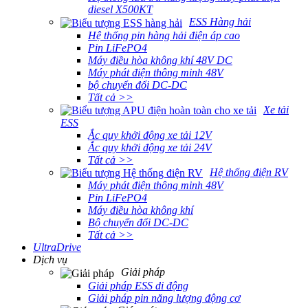
diesel X500KT
ESS Hàng hải
Hệ thống pin hàng hải điện áp cao
Pin LiFePO4
Máy điều hòa không khí 48V DC
Máy phát điện thông minh 48V
bộ chuyển đổi DC-DC
Tất cả >>
Xe tải
ESS
Ắc quy khởi động xe tải 12V
Ắc quy khởi động xe tải 24V
Tất cả >>
Hệ thống điện RV
Máy phát điện thông minh 48V
Pin LiFePO4
Máy điều hòa không khí
Bộ chuyển đổi DC-DC
Tất cả >>
UltraDrive
Dịch vụ
Giải pháp
Giải pháp ESS di động
Giải pháp pin năng lượng động cơ