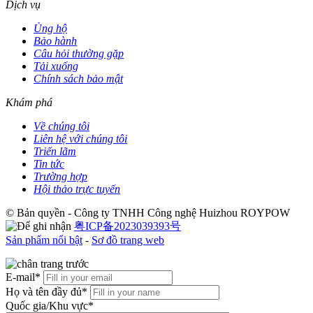
Dịch vụ
Ủng hộ
Bảo hành
Câu hỏi thường gặp
Tải xuống
Chính sách bảo mật
Khám phá
Về chúng tôi
Liên hệ với chúng tôi
Triển lãm
Tin tức
Trường hợp
Hội thảo trực tuyến
© Bản quyền - Công ty TNHH Công nghệ Huizhou ROYPOW
粤ICP备2023039393号
Sản phẩm nổi bật
-
Sơ đồ trang web
E-mail*
Họ và tên đầy đủ*
Quốc gia/Khu vực*