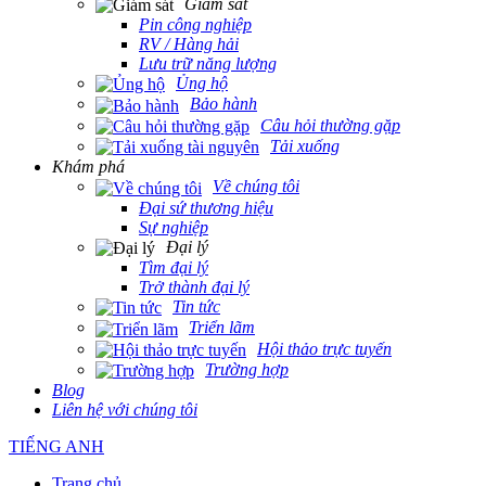
Giám sát
Pin công nghiệp
RV / Hàng hải
Lưu trữ năng lượng
Ủng hộ
Bảo hành
Câu hỏi thường gặp
Tải xuống
Khám phá
Về chúng tôi
Đại sứ thương hiệu
Sự nghiệp
Đại lý
Tìm đại lý
Trở thành đại lý
Tin tức
Triển lãm
Hội thảo trực tuyến
Trường hợp
Blog
Liên hệ với chúng tôi
TIẾNG ANH
Trang chủ