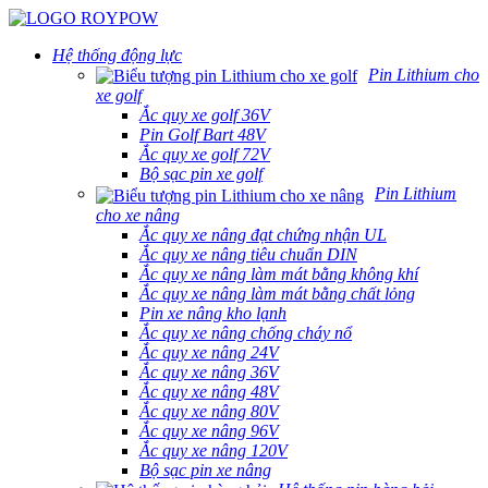
Hệ thống động lực
Pin Lithium cho
xe golf
Ắc quy xe golf 36V
Pin Golf Bart 48V
Ắc quy xe golf 72V
Bộ sạc pin xe golf
Pin Lithium
cho xe nâng
Ắc quy xe nâng đạt chứng nhận UL
Ắc quy xe nâng tiêu chuẩn DIN
Ắc quy xe nâng làm mát bằng không khí
Ắc quy xe nâng làm mát bằng chất lỏng
Pin xe nâng kho lạnh
Ắc quy xe nâng chống cháy nổ
Ắc quy xe nâng 24V
Ắc quy xe nâng 36V
Ắc quy xe nâng 48V
Ắc quy xe nâng 80V
Ắc quy xe nâng 96V
Ắc quy xe nâng 120V
Bộ sạc pin xe nâng