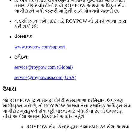
3. એકવાર તમારા ઉપકરણની ખામીની પુષ્ટિ થઈ જાય, પછી
તમારા ડીલરે વોરંટીનો દાવો ROYPOW અથવા અધિકૃત સેવા
ભાગીદારને બધી જરૂરી માહિતી સાથે મોકલવો જરૂરી છે.
4. દરમિયાન, તમે મદદ માટે ROYPOW નો સંપર્ક આના દ્વારા
કરી શકો છો:
વેબસાઇટ
www.roypow.com/support
ઇમેઇલ:
service@roypow.com (Global)
service@roypowusa.com (USA)
ઉપાય
જો ROYPOW દ્વારા માન્ય વોરંટી સમયગાળા દરમિયાન ઉપકરણ
ખામીયુક્ત બને છે, તો ROYPOW અથવા તેના સ્થાનિક અધિકૃત સેવા
ભાગીદાર ગ્રાહકને સેવા પૂરી પાડવા માટે બંધાયેલા છે, તો ઉપકરણ
નીચે આપેલા અમારા વિકલ્પને આધીન રહેશે:
ROYPOW સેવા કેન્દ્ર દ્વારા સમારકામ કરાયેલ, અથવા