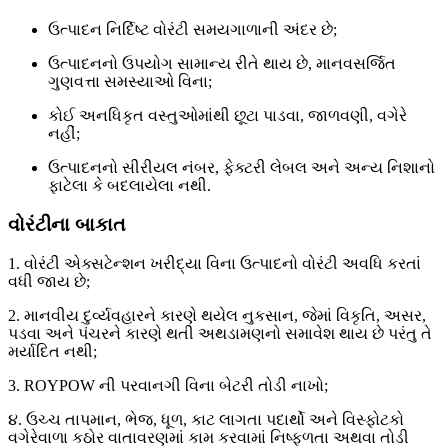
ઉત્પાદન નિર્દિષ્ટ વોરંટી સમયગાળાની અંદર છે;
ઉત્પાદનનો ઉપયોગ સામાન્ય રીતે થાય છે, માનવસર્જિત
ગુણવત્તા સમસ્યાઓ વિના;
કોઈ અનધિકૃત વસ્તુઓમાંથી છૂટા પાડવા, જાળવણી, વગેરે
નહીં;
ઉત્પાદનનો સીરીયલ નંબર, ફેક્ટરી લેબલ અને અન્ય નિશાનો
ફાટેલા કે બદલાયેલા નથી.
વોરંટીના બાકાત
1. વોરંટી એક્સટેન્શન ખરીદ્યા વિના ઉત્પાદનો વોરંટી અવધિ કરતાં
વધી જાય છે;
2. માનવીય દુર્વ્યવહારને કારણે થયેલ નુકસાન, જેમાં વિકૃતિ, અસર,
પડવા અને પંચરને કારણે થતી અથડામણનો સમાવેશ થાય છે પરંતુ તે
મર્યાદિત નથી;
3. ROYPOW ની પરવાનગી વિના બેટરી તોડી નાખો;
૪. ઉચ્ચ તાપમાન, ભેજ, ધૂળ, કાટ લાગતા પદાર્થો અને વિસ્ફોટકો
વગેરેવાળા કઠોર વાતાવરણમાં કામ કરવામાં નિષ્ફળતા અથવા તોડી