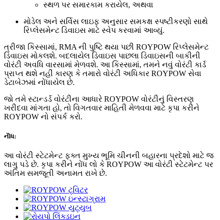
સ્થળ પર સમારકામ કરાયેલ, અથવા
મોડેલ અને સર્વિસ લાઇફ અનુસાર સમકક્ષ સ્પષ્ટીકરણો સાથે
રિપ્લેસમેન્ટ ડિવાઇસ માટે સ્વેપ કરવામાં આવ્યું.
ત્રીજા કિસ્સામાં, RMA ની પુષ્ટિ થયા પછી ROYPOW રિપ્લેસમેન્ટ
ડિવાઇસ મોકલશે. બદલાયેલ ડિવાઇસ પાછલા ડિવાઇસની બાકીની
વોરંટી અવધિ વારસામાં મેળવશે. આ કિસ્સામાં, તમને નવું વોરંટી કાર્ડ
પ્રાપ્ત થશે નહીં કારણ કે તમારો વોરંટી અધિકાર ROYPOW સેવા
ડેટાબેઝમાં નોંધાયેલ છે.
જો તમે સ્ટાન્ડર્ડ વોરંટીના આધારે ROYPOW વોરંટીનું વિસ્તરણ
ખરીદવા માંગતા હો, તો વિગતવાર માહિતી મેળવવા માટે કૃપા કરીને
ROYPOW નો સંપર્ક કરો.
નૉૅધ:
આ વોરંટી સ્ટેટમેન્ટ ફક્ત મુખ્ય ભૂમિ ચીનની બહારના પ્રદેશો માટે જ
લાગુ પડે છે. કૃપા કરીને નોંધ લો કે ROYPOW આ વોરંટી સ્ટેટમેન્ટ પર
અંતિમ સમજૂતી અનામત રાખે છે.