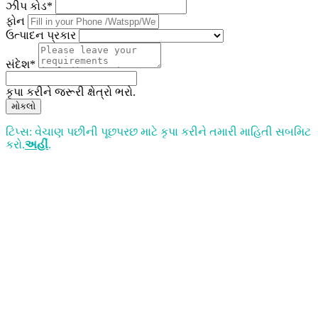
ઝીપ કોડ*
ફોન
ઉત્પાદન પ્રકાર
સંદેશ*
કૃપા કરીને જરૂરી ક્ષેત્રો ભરો.
મોકલો
ટિપ્સ: વેચાણ પછીની પૂછપરછ માટે કૃપા કરીને તમારી માહિતી સબમિટ
કરો.
અહીં
.