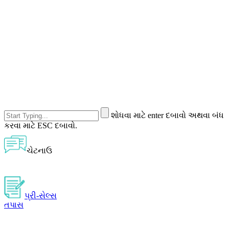
શોધવા માટે enter દબાવો અથવા બંધ
કરવા માટે ESC દબાવો.
ચેટનાઉ
પ્રી-સેલ્સ
તપાસ