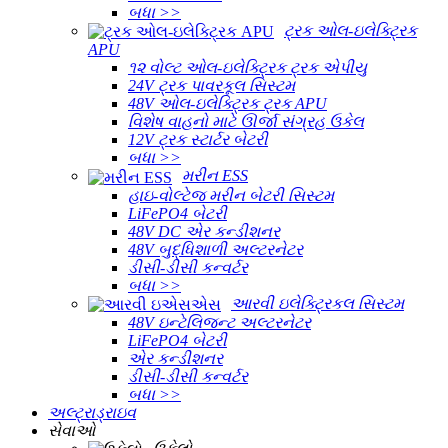
બધા >>
ટ્રક ઓલ-ઇલેક્ટ્રિક
APU
૧૨ વોલ્ટ ઓલ-ઇલેક્ટ્રિક ટ્રક એપીયુ
24V ટ્રક પાવરકૂલ સિસ્ટમ
48V ઓલ-ઇલેક્ટ્રિક ટ્રક APU
વિશેષ વાહનો માટે ઊર્જા સંગ્રહ ઉકેલ
12V ટ્રક સ્ટાર્ટર બેટરી
બધા >>
મરીન ESS
હાઇ-વોલ્ટેજ મરીન બેટરી સિસ્ટમ
LiFePO4 બેટરી
48V DC એર કન્ડીશનર
48V બુદ્ધિશાળી અલ્ટરનેટર
ડીસી-ડીસી કન્વર્ટર
બધા >>
આરવી ઇલેક્ટ્રિકલ સિસ્ટમ
48V ઇન્ટેલિજન્ટ અલ્ટરનેટર
LiFePO4 બેટરી
એર કન્ડીશનર
ડીસી-ડીસી કન્વર્ટર
બધા >>
અલ્ટ્રાડ્રાઇવ
સેવાઓ