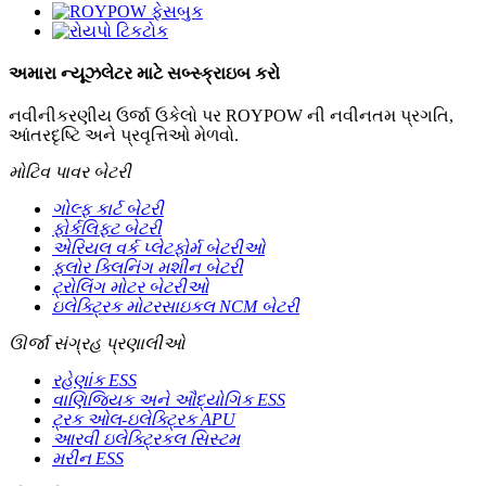
અમારા ન્યૂઝલેટર માટે સબ્સ્ક્રાઇબ કરો
નવીનીકરણીય ઉર્જા ઉકેલો પર ROYPOW ની નવીનતમ પ્રગતિ,
આંતરદૃષ્ટિ અને પ્રવૃત્તિઓ મેળવો.
મોટિવ પાવર બેટરી
ગોલ્ફ કાર્ટ બેટરી
ફોર્કલિફ્ટ બેટરી
એરિયલ વર્ક પ્લેટફોર્મ બેટરીઓ
ફ્લોર ક્લિનિંગ મશીન બેટરી
ટ્રોલિંગ મોટર બેટરીઓ
ઇલેક્ટ્રિક મોટરસાઇકલ NCM બેટરી
ઊર્જા સંગ્રહ પ્રણાલીઓ
રહેણાંક ESS
વાણિજ્યિક અને ઔદ્યોગિક ESS
ટ્રક ઓલ-ઇલેક્ટ્રિક APU
આરવી ઇલેક્ટ્રિકલ સિસ્ટમ
મરીન ESS