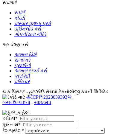
સેવાઓ
સપોર્ટ
વોરંટી
વારંવાર પૂછાતા પ્રશ્નો
ડાઉનલોડ કરો
ગોપનીયતા નીતિ
અન્વેષણ કરો
અમારા વિશે
સમાચાર
પ્રદર્શનો
અમારો સંપર્ક કરો
કારકિર્દી
વેબિનાર
© કૉપિરાઇટ - હુઇઝોઉ રોયપો ટેકનોલોજી કંપની લિમિટેડ.
粤ICP备2023039393号
ગરમ ઉત્પાદનો
-
સાઇટમેપ
ઇમેઇલ*
પૂરું નામ*
દેશ/પ્રદેશ*