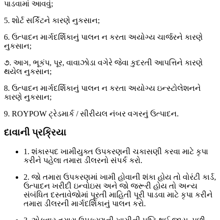
પાડવામાં આવવું;
5. શોર્ટ સર્કિટને કારણે નુકસાન;
6. ઉત્પાદન માર્ગદર્શિકાનું પાલન ન કરતા અયોગ્ય ચાર્જરને કારણે
નુકસાન;
૭. આગ, ભૂકંપ, પૂર, વાવાઝોડા વગેરે જેવા કુદરતી આપત્તિને કારણે
થયેલ નુકસાન;
8. ઉત્પાદન માર્ગદર્શિકાનું પાલન ન કરતા અયોગ્ય ઇન્સ્ટોલેશનને
કારણે નુકસાન;
9. ROYPOW ટ્રેડમાર્ક / સીરીયલ નંબર વગરનું ઉત્પાદન.
દાવાની પ્રક્રિયા
1. શંકાસ્પદ ખામીયુક્ત ઉપકરણની ચકાસણી કરવા માટે કૃપા
કરીને પહેલા તમારા ડીલરનો સંપર્ક કરો.
2. જો તમારા ઉપકરણમાં ખામી હોવાની શંકા હોય તો વોરંટી કાર્ડ,
ઉત્પાદન ખરીદી ઇન્વોઇસ અને જો જરૂરી હોય તો અન્ય
સંબંધિત દસ્તાવેજોમાં પૂરતી માહિતી પૂરી પાડવા માટે કૃપા કરીને
તમારા ડીલરની માર્ગદર્શિકાનું પાલન કરો.