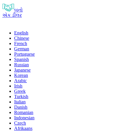
બનો
એક ડીલર
English
Chinese
French
German
Portuguese
Spanish
Russian
Japanese
Korean
Arabic
Irish
Greek
Turkish
Italian
Danish
Romanian
Indonesian
Czech
Afrikaans