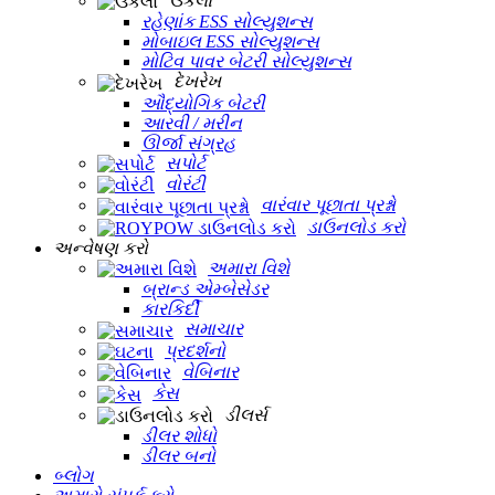
ઉકેલો
રહેણાંક ESS સોલ્યુશન્સ
મોબાઇલ ESS સોલ્યુશન્સ
મોટિવ પાવર બેટરી સોલ્યુશન્સ
દેખરેખ
ઔદ્યોગિક બેટરી
આરવી / મરીન
ઊર્જા સંગ્રહ
સપોર્ટ
વોરંટી
વારંવાર પૂછાતા પ્રશ્નો
ડાઉનલોડ કરો
અન્વેષણ કરો
અમારા વિશે
બ્રાન્ડ એમ્બેસેડર
કારકિર્દી
સમાચાર
પ્રદર્શનો
વેબિનાર
કેસ
ડીલર્સ
ડીલર શોધો
ડીલર બનો
બ્લોગ