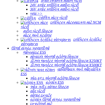
ફ્લોર ક્લિનિંગ મશીન બેટરી
24V ફ્લોર ક્લીનિંગ મશીન બેટરી
36V ફ્લોર ક્લીનિંગ મશીન બેટરી
બધા >>
ટ્રોલિંગ મોટર બેટરી
ઇલેક્ટ્રિક મોટરસાઇકલ માટે NCM
બેટરી
મરીન બેટરી સિસ્ટમ
મોટર અને કંટ્રોલર
ઇલેક્ટ્રિક રેટ્રોફિટ
સોલ્યુશન્સ
ઊર્જા સંગ્રહ પ્રણાલીઓ
જોબસાઇટ ESS
મોબાઇલ એનર્જી સ્ટોરેજ સિસ્ટમ
ડીઝલ જનરેટર એનર્જી સ્ટોરેજ સિસ્ટમ X250KT
ડીઝલ જનરેટર એનર્જી સ્ટોરેજ સિસ્ટમ X500KT
વાણિજ્યિક અને ઔદ્યોગિક
ESS
એર-કૂલ્ડ એનર્જી સ્ટોરેજ સિસ્ટમ
રહેણાંક ESS
ઓફ ગ્રીડ સોલાર સિસ્ટમ
સૌર બેટરી
સોલાર ઇન્વર્ટર
રહેણાંક ઊર્જા સંગ્રહ પ્રણાલીઓ
ઇન્સ્ટોલર્સ માટે