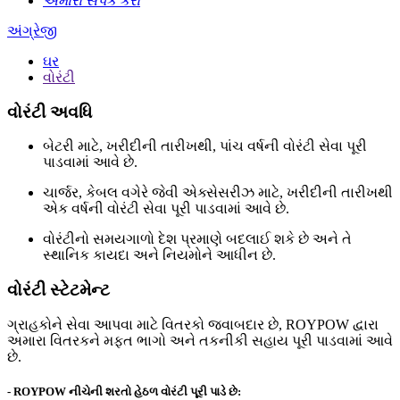
અમારો સંપર્ક કરો
અંગ્રેજી
ઘર
વોરંટી
વોરંટી અવધિ
બેટરી માટે, ખરીદીની તારીખથી, પાંચ વર્ષની વોરંટી સેવા પૂરી
પાડવામાં આવે છે.
ચાર્જર, કેબલ વગેરે જેવી એક્સેસરીઝ માટે, ખરીદીની તારીખથી
એક વર્ષની વોરંટી સેવા પૂરી પાડવામાં આવે છે.
વોરંટીનો સમયગાળો દેશ પ્રમાણે બદલાઈ શકે છે અને તે
સ્થાનિક કાયદા અને નિયમોને આધીન છે.
વોરંટી સ્ટેટમેન્ટ
ગ્રાહકોને સેવા આપવા માટે વિતરકો જવાબદાર છે, ROYPOW દ્વારા
અમારા વિતરકને મફત ભાગો અને તકનીકી સહાય પૂરી પાડવામાં આવે
છે.
- ROYPOW નીચેની શરતો હેઠળ વોરંટી પૂરી પાડે છે: