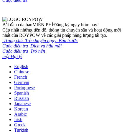
Cuộc điều tra
Bắt đầu của bạn
MIỄN PHÍ
Đăng ký ngay hôm nay!
Cập nhật những tiến độ, thông tin chuyên sâu và hoạt động mới
nhất của ROYPOW về các giải pháp năng lượng tái tạo.
Trang chủ
Trò chuyện ngay
Bán trước
Cuộc điều tra
Dịch vụ hậu mãi
Cuộc điều tra
Trở nên
một Đại lý
English
Chinese
French
German
Portuguese
Spanish
Russian
Japanese
Korean
Arabic
Irish
Greek
Turkish