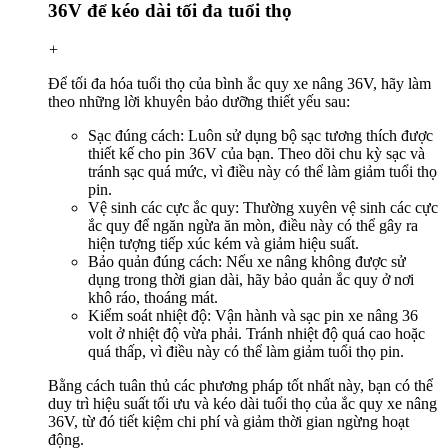
36V để kéo dài tối đa tuổi thọ
+
Để tối đa hóa tuổi thọ của bình ắc quy xe nâng 36V, hãy làm
theo những lời khuyên bảo dưỡng thiết yếu sau:
Sạc đúng cách: Luôn sử dụng bộ sạc tương thích được
thiết kế cho pin 36V của bạn. Theo dõi chu kỳ sạc và
tránh sạc quá mức, vì điều này có thể làm giảm tuổi thọ
pin.
Vệ sinh các cực ắc quy: Thường xuyên vệ sinh các cực
ắc quy để ngăn ngừa ăn mòn, điều này có thể gây ra
hiện tượng tiếp xúc kém và giảm hiệu suất.
Bảo quản đúng cách: Nếu xe nâng không được sử
dụng trong thời gian dài, hãy bảo quản ắc quy ở nơi
khô ráo, thoáng mát.
Kiểm soát nhiệt độ: Vận hành và sạc pin xe nâng 36
volt ở nhiệt độ vừa phải. Tránh nhiệt độ quá cao hoặc
quá thấp, vì điều này có thể làm giảm tuổi thọ pin.
Bằng cách tuân thủ các phương pháp tốt nhất này, bạn có thể
duy trì hiệu suất tối ưu và kéo dài tuổi thọ của ắc quy xe nâng
36V, từ đó tiết kiệm chi phí và giảm thời gian ngừng hoạt
động.