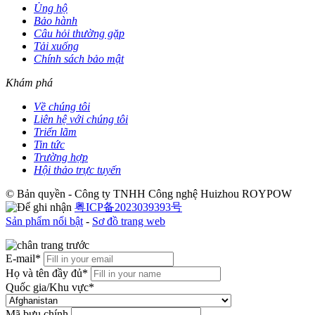
Ủng hộ
Bảo hành
Câu hỏi thường gặp
Tải xuống
Chính sách bảo mật
Khám phá
Về chúng tôi
Liên hệ với chúng tôi
Triển lãm
Tin tức
Trường hợp
Hội thảo trực tuyến
© Bản quyền - Công ty TNHH Công nghệ Huizhou ROYPOW
粤ICP备2023039393号
Sản phẩm nổi bật
-
Sơ đồ trang web
E-mail*
Họ và tên đầy đủ*
Quốc gia/Khu vực*
Mã bưu chính