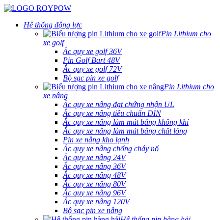
Hệ thống động lực
Pin Lithium cho
xe golf
Ắc quy xe golf 36V
Pin Golf Bart 48V
Ắc quy xe golf 72V
Bộ sạc pin xe golf
Pin Lithium cho
xe nâng
Ắc quy xe nâng đạt chứng nhận UL
Ắc quy xe nâng tiêu chuẩn DIN
Ắc quy xe nâng làm mát bằng không khí
Ắc quy xe nâng làm mát bằng chất lỏng
Pin xe nâng kho lạnh
Ắc quy xe nâng chống cháy nổ
Ắc quy xe nâng 24V
Ắc quy xe nâng 36V
Ắc quy xe nâng 48V
Ắc quy xe nâng 80V
Ắc quy xe nâng 96V
Ắc quy xe nâng 120V
Bộ sạc pin xe nâng
Hệ thống pin hàng hải