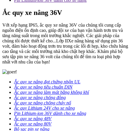
Pin Lithium-ion 36V dành cho xe nâng
Ắc quy xe nâng 36V
Với xếp hạng IP65, ắc quy xe nâng 36V của chúng tôi cung cấp
nguồn điện ổn định cao, giúp đội xe của bạn vận hành trơn tru và
tăng năng suất trong môi trường khắc nghiệt. Các giải pháp của
chúng tôi được thiết kế cho...
Lớp II
Xe nâng hàng sử dụng pin 36
volt, đảm bảo hoạt động trơn tru trong các lối đi hẹp, kho chứa hàng
cao tầng và các môi trường nhà kho chật hẹp khác. Khám phá bộ
sưu tập pin xe nâng 36 volt của chúng tôi để tìm ra loại phù hợp
nhất với nhu cầu của bạn!
Ắc quy xe nâng đạt chứng nhận UL
Ắc quy xe nâng tiêu chuẩn DIN
Ắc quy xe nâng làm mát bằng không khí
Ắc quy xe nâng chống đông
Ắc quy xe nâng chống cháy nổ
Ắc quy Lithium 24V cho xe nâng
Pin Lithium-ion 36V dành cho xe nâng
Ắc quy xe nâng 48V
Ắc quy xe nâng 80V
Bộ sạc pin xe nâng