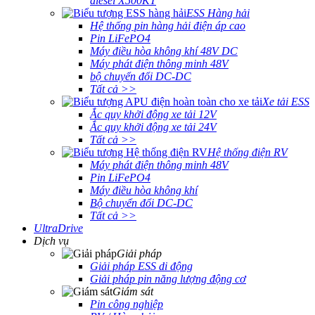
diesel X500KT
ESS Hàng hải
Hệ thống pin hàng hải điện áp cao
Pin LiFePO4
Máy điều hòa không khí 48V DC
Máy phát điện thông minh 48V
bộ chuyển đổi DC-DC
Tất cả >>
Xe tải ESS
Ắc quy khởi động xe tải 12V
Ắc quy khởi động xe tải 24V
Tất cả >>
Hệ thống điện RV
Máy phát điện thông minh 48V
Pin LiFePO4
Máy điều hòa không khí
Bộ chuyển đổi DC-DC
Tất cả >>
UltraDrive
Dịch vụ
Giải pháp
Giải pháp ESS di động
Giải pháp pin năng lượng động cơ
Giám sát
Pin công nghiệp