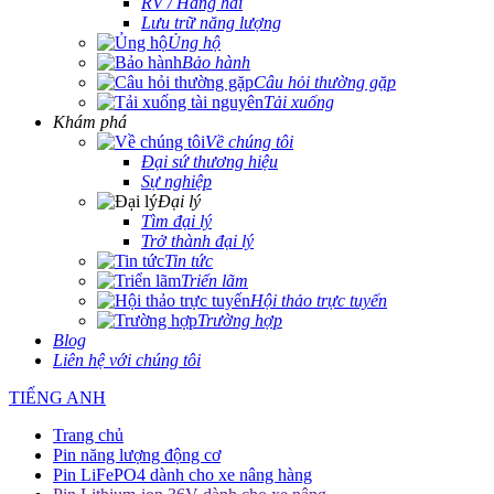
RV / Hàng hải
Lưu trữ năng lượng
Ủng hộ
Bảo hành
Câu hỏi thường gặp
Tải xuống
Khám phá
Về chúng tôi
Đại sứ thương hiệu
Sự nghiệp
Đại lý
Tìm đại lý
Trở thành đại lý
Tin tức
Triển lãm
Hội thảo trực tuyến
Trường hợp
Blog
Liên hệ với chúng tôi
TIẾNG ANH
Trang chủ
Pin năng lượng động cơ
Pin LiFePO4 dành cho xe nâng hàng