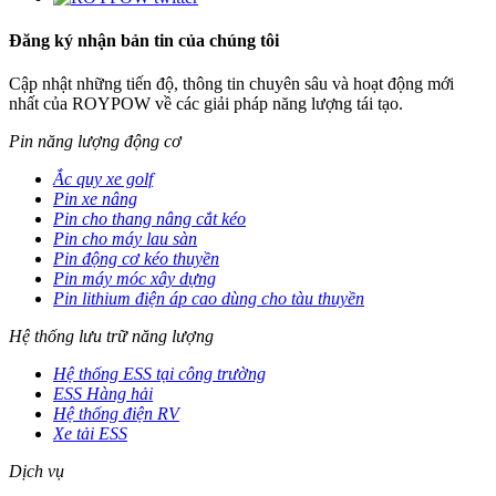
Đăng ký nhận bản tin của chúng tôi
Cập nhật những tiến độ, thông tin chuyên sâu và hoạt động mới
nhất của ROYPOW về các giải pháp năng lượng tái tạo.
Pin năng lượng động cơ
Ắc quy xe golf
Pin xe nâng
Pin cho thang nâng cắt kéo
Pin cho máy lau sàn
Pin động cơ kéo thuyền
Pin máy móc xây dựng
Pin lithium điện áp cao dùng cho tàu thuyền
Hệ thống lưu trữ năng lượng
Hệ thống ESS tại công trường
ESS Hàng hải
Hệ thống điện RV
Xe tải ESS
Dịch vụ