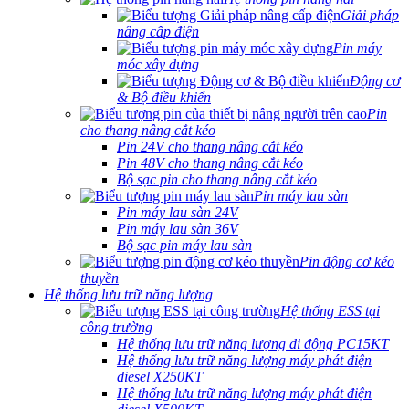
Giải pháp
nâng cấp điện
Pin máy
móc xây dựng
Động cơ
& Bộ điều khiển
Pin
cho thang nâng cắt kéo
Pin 24V cho thang nâng cắt kéo
Pin 48V cho thang nâng cắt kéo
Bộ sạc pin cho thang nâng cắt kéo
Pin máy lau sàn
Pin máy lau sàn 24V
Pin máy lau sàn 36V
Bộ sạc pin máy lau sàn
Pin động cơ kéo
thuyền
Hệ thống lưu trữ năng lượng
Hệ thống ESS tại
công trường
Hệ thống lưu trữ năng lượng di động PC15KT
Hệ thống lưu trữ năng lượng máy phát điện
diesel X250KT
Hệ thống lưu trữ năng lượng máy phát điện