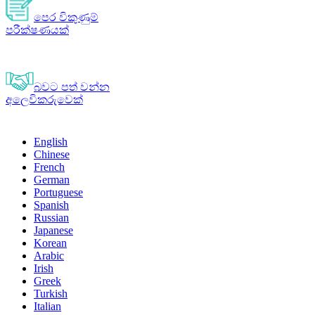
පෙර විකුණුම්
පරීක්ෂණයක්
බවට පත් වන්න
අලෙවිකරුවෙක්
English
Chinese
French
German
Portuguese
Spanish
Russian
Japanese
Korean
Arabic
Irish
Greek
Turkish
Italian