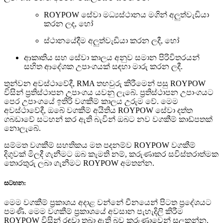
ROYPOW සේවා මධ්‍යස්ථානය මගින් අලුත්වැඩියා
කරන ලද, හෝ
ස්ථානයේදීම අලුත්වැඩියා කරන ලදී, හෝ
ආකෘතිය සහ සේවා කාලය අනුව සමාන පිරිවිතරයන්
සහිත ආදේශක උපාංගයක් සඳහා මාරු කරන ලදී.
තුන්වන අවස්ථාවේදී, RMA තහවුරු කිරීමෙන් පසු ROYPOW
විසින් ප්‍රතිස්ථාපන උපාංගය යවනු ලැබේ. ප්‍රතිස්ථාපන උපාංගයට
පෙර උපාංගයේ ඉතිරි වගකීම් කාලය උරුම වේ. මෙම
අවස්ථාවේදී, ඔබේ වගකීම් අයිතිය ROYPOW සේවා දත්ත
ගබඩාවේ සටහන් කර ඇති බැවින් ඔබට නව වගකීම් කාඩ්පතක්
නොලැබේ.
සම්මත වගකීම් සහතිකය මත පදනම්ව ROYPOW වගකීම්
දිගුවක් මිලදී ගැනීමට ඔබ කැමති නම්, කරුණාකර සවිස්තරාත්මක
තොරතුරු ලබා ගැනීමට ROYPOW අමතන්න.
සටහන:
මෙම වගකීම් ප්‍රකාශය අදාළ වන්නේ චීනයෙන් පිටත ප්‍රදේශයට
පමණි. මෙම වගකීම් ප්‍රකාශයේ අවසාන පැහැදිලි කිරීම
ROYPOW විසින් රඳවා තබා ඇති බව කරුණාවෙන් සලකන්න.