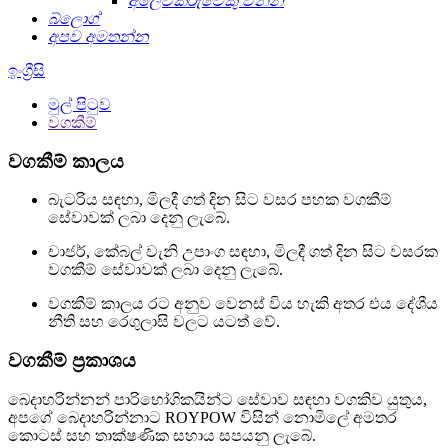
අලෙවිකරුවෙකු වන්න
බ්ලොග්
අපව අමතන්න
ඉංග්‍රීසි
මුල් පිටුව
වගකීම්
වගකීම් කාලය
බැටරිය සඳහා, මිලදී ගත් දින සිට වසර පහක වගකීම්
සේවාවක් ලබා දෙනු ලැබේ.
චාජර්, කේබල් වැනි උපාංග සඳහා, මිලදී ගත් දින සිට වසරක
වගකීම් සේවාවක් ලබා දෙනු ලැබේ.
වගකීම් කාලය රට අනුව වෙනස් විය හැකි අතර එය දේශීය
නීති සහ රෙගුලාසි වලට යටත් වේ.
වගකීම් ප්‍රකාශය
බෙදාහරින්නන් පාරිභෝගිකයින්ට සේවාව සඳහා වගකිව යුතුය,
අපගේ බෙදාහරින්නාට ROYPOW විසින් නොමිලේ අමතර
කොටස් සහ තාක්ෂණික සහාය සපයනු ලැබේ.