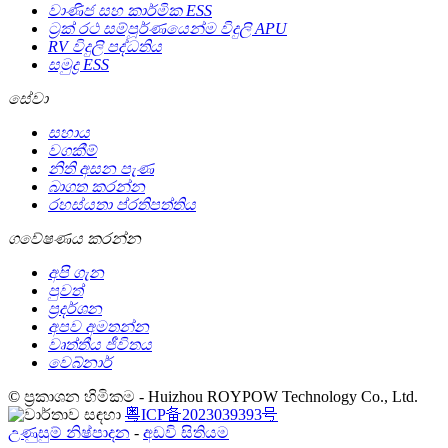
වාණිජ සහ කාර්මික ESS
ට්‍රක් රථ සම්පූර්ණයෙන්ම විදුලි APU
RV විදුලි පද්ධතිය
සමුද්‍ර ESS
සේවා
සහාය
වගකීම්
නිති අසන පැණ
බාගත කරන්න
රහස්යතා ප්රතිපත්තිය
ගවේෂණය කරන්න
අපි ගැන
පුවත්
ප්‍රදර්ශන
අපව අමතන්න
වෘත්තීය ජීවිතය
වෙබ්නාර්
© ප්‍රකාශන හිමිකම - Huizhou ROYPOW Technology Co., Ltd.
粤ICP备2023039393号
උණුසුම් නිෂ්පාදන
-
අඩවි සිතියම