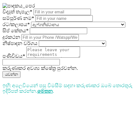
විද්‍යුත් තැපෑල*
සම්පූර්ණ නම*
රට/කලාපය*
සිප් කේතය*
දුරකථන
නිෂ්පාදන වර්ගය
පණිවිඩය*
කරුණාකර අවශ්‍ය ක්ෂේත්‍ර පුරවන්න.
යවන්න
ඉඟි: අලෙවියෙන් පසු විමසීම් සඳහා කරුණාකර ඔබේ තොරතුරු
ඉදිරිපත් කරන්න.
මෙතන
.