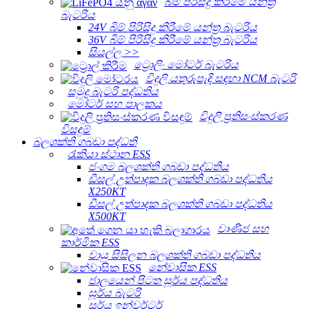
බිම පිරිසිදු කිරීමේ යන්ත්‍ර
බැටරිය
24V බිම් පිරිසිදු කිරීමේ යන්ත්‍ර බැටරිය
36V බිම් පිරිසිදු කිරීමේ යන්ත්‍ර බැටරිය
සියල්ල >>
ට්‍රොලිං මෝටර් බැටරිය
විදුලි යතුරුපැදි සඳහා NCM බැටරි
සමුද්‍ර බැටරි පද්ධතිය
මෝටර් සහ පාලකය
විදුලි ප්‍රතිසංස්කරණ
විසඳුම්
බලශක්ති ගබඩා පද්ධති
රැකියා ස්ථාන ESS
ජංගම බලශක්ති ගබඩා පද්ධතිය
ඩීසල් උත්පාදක බලශක්ති ගබඩා පද්ධතිය
X250KT
ඩීසල් උත්පාදක බලශක්ති ගබඩා පද්ධතිය
X500KT
වාණිජ සහ
කාර්මික ESS
වායු සිසිලන බලශක්ති ගබඩා පද්ධතිය
නේවාසික ESS
ජාලයෙන් පිටත සූර්ය පද්ධතිය
සූර්ය බැටරි
සූර්ය ඉන්වර්ටර්