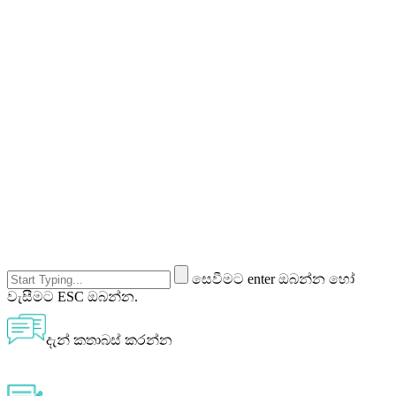
සෙවීමට enter ඔබන්න හෝ
වැසීමට ESC ඔබන්න.
දැන් කතාබස් කරන්න