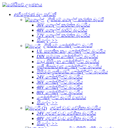
අභිප්‍රේරණ බල පද්ධති
ලිතියම් ගොල්ෆ් කරත්ත බැටරි
36V ගොල්ෆ් කරත්ත බැටරිය
48V ගොල්ෆ් බාර්ට් බැටරිය
72V ගොල්ෆ් කරත්ත බැටරිය
සියල්ල >>
ලිතියම් ෆෝක්ලිෆ්ට් බැටරි
UL සහතික කළ ෆෝක්ලිෆ්ට් බැටරිය
DIN සම්මත ෆෝක්ලිෆ්ට් බැටරිය
වායු සිසිලන ෆෝක්ලිෆ්ට් බැටරිය
ප්‍රති-ශීතකරණ ෆෝක්ලිෆ්ට් බැටරිය
පිපිරුම්-ප්‍රතිරෝධී ෆෝක්ලිෆ්ට් බැටරිය
24V ෆෝක්ලිෆ්ට් බැටරිය
36V ෆෝක්ලිෆ්ට් බැටරිය
48V ෆෝක්ලිෆ්ට් බැටරිය
80V ෆෝක්ලිෆ්ට් බැටරිය
ෆෝක්ලිෆ්ට් බැටරි චාජරය
සියල්ල >>
ගුවන් වැඩ වේදිකා බැටරිය
24V ගුවන් වැඩ වේදිකා බැටරිය
48V ගුවන් වැඩ වේදිකා බැටරිය
සියල්ල >>