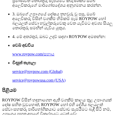
ප්‍රමාණවත් තොරතුරු සැපයීමට කරුණාකර ඔබේ
අලෙවිකරුගේ මාර්ගෝපදේශය අනුගමනය කරන්න.
3. ඔබගේ උපාංගයේ දෝෂය තහවුරු වූ පසු, ඔබේ
අලෙවිකරු විසින් වගකීම් හිමිකම් පෑම ROYPOW හෝ
බලයලත් සේවා හවුල්කරුවෙකු වෙත යැවීමට අවශ්‍ය සියලු
තොරතුරු සමඟින් යැවිය යුතුය.
4. මේ අතරතුර, ඔබට උදව් සඳහා ROYPOW අමතන්න:
වෙබ් අඩවිය
www.roypow.com/සහාය
විද්‍යුත් තැපෑල:
service@roypow.com (Global)
service@roypowusa.com (USA)
පිළියම
ROYPOW විසින් හඳුනාගෙන ඇති වගකීම් කාලය තුළ උපාංගයක්
දෝෂ සහිත වුවහොත්, ROYPOW හෝ එහි දේශීය බලයලත්
සේවා සහකරු පාරිභෝගිකයාට සේවාව සැපයීමට බැඳී සිටී නම්,
උපාංගය පහත අපගේ විකල්පයට යටත් වේ: