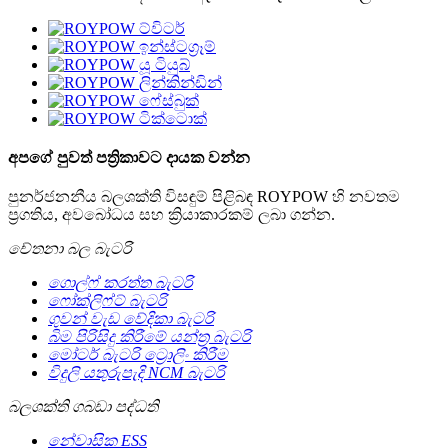
අපගේ පුවත් පත්‍රිකාවට දායක වන්න
පුනර්ජනනීය බලශක්ති විසඳුම් පිළිබඳ ROYPOW හි නවතම
ප්‍රගතිය, අවබෝධය සහ ක්‍රියාකාරකම් ලබා ගන්න.
චේතනා බල බැටරි
ගොල්ෆ් කරත්ත බැටරි
ෆෝක්ලිෆ්ට් බැටරි
ගුවන් වැඩ වේදිකා බැටරි
බිම පිරිසිදු කිරීමේ යන්ත්‍ර බැටරි
මෝටර් බැටරි ට්‍රොලිං කිරීම
විදුලි යතුරුපැදි NCM බැටරි
බලශක්ති ගබඩා පද්ධති
නේවාසික ESS