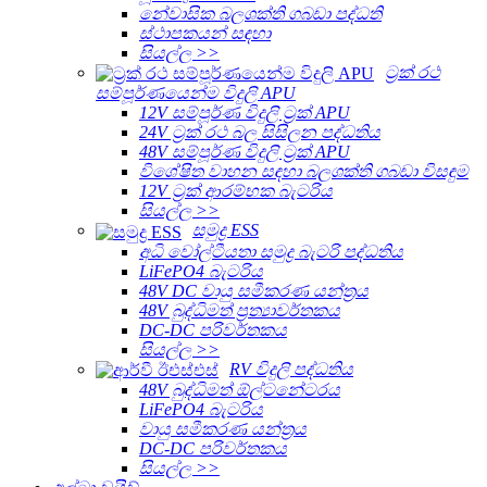
නේවාසික බලශක්ති ගබඩා පද්ධති
ස්ථාපකයන් සඳහා
සියල්ල >>
ට්‍රක් රථ
සම්පූර්ණයෙන්ම විදුලි APU
12V සම්පූර්ණ විදුලි ට්‍රක් APU
24V ට්‍රක් රථ බල සිසිලන පද්ධතිය
48V සම්පූර්ණ විදුලි ට්‍රක් APU
විශේෂිත වාහන සඳහා බලශක්ති ගබඩා විසඳුම
12V ට්‍රක් ආරම්භක බැටරිය
සියල්ල >>
සමුද්‍ර ESS
අධි වෝල්ටීයතා සමුද්‍ර බැටරි පද්ධතිය
LiFePO4 බැටරිය
48V DC වායු සමීකරණ යන්ත්‍රය
48V බුද්ධිමත් ප්‍රත්‍යාවර්තකය
DC-DC පරිවර්තකය
සියල්ල >>
RV විදුලි පද්ධතිය
48V බුද්ධිමත් ඕල්ටනේටරය
LiFePO4 බැටරිය
වායු සමීකරණ යන්ත්‍රය
DC-DC පරිවර්තකය
සියල්ල >>