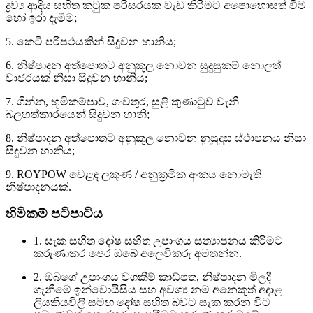
ද්‍රව්‍ය ආදිය සහිත කටුක පරිසරයක වැඩ කිරීමට අපොහොසත් වීම
හෝ ඉරා දැමීම;
5. කෙටි පරිපථයකින් සිදුවන හානිය;
6. නිෂ්පාදන අත්පොතට අනුකූල නොවන සුදුසුකම් නොලත්
චාජරයක් නිසා සිදුවන හානිය;
7. ගින්න, භූමිකම්පාව, ගංවතුර, සුළි කුණාටුව වැනි
බලහත්කාරයෙන් සිදුවන හානි;
8. නිෂ්පාදන අත්පොතට අනුකූල නොවන නුසුදුසු ස්ථාපනය නිසා
සිදුවන හානිය;
9. ROYPOW වෙළඳ ලකුණ / අනුක්‍රමික අංකය නොමැති
නිෂ්පාදනයක්.
හිමිකම් පටිපාටිය
1. සැක සහිත දෝෂ සහිත උපාංගය සත්‍යාපනය කිරීමට
කරුණාකර පෙර ඔබේ අලෙවිකරු අමතන්න.
2. ඔබගේ උපාංගය වගකීම් කාඩ්පත, නිෂ්පාදන මිලදී
ගැනීමේ ඉන්වොයිසිය සහ අවශ්‍ය නම් අනෙකුත් අදාළ
ලියකියවිලි සමඟ දෝෂ සහිත බවට සැක කරන විට