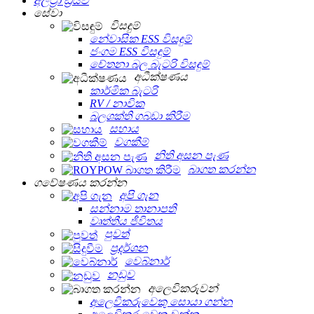
අල්ට්‍රා ඩ්‍රයිව්
සේවා
විසඳුම්
නේවාසික ESS විසඳුම්
ජංගම ESS විසඳුම්
චේතනා බල බැටරි විසඳුම්
අධීක්ෂණය
කාර්මික බැටරි
RV / නාවික
බලශක්ති ගබඩා කිරීම
සහාය
වගකීම්
නිති අසන පැණ
බාගත කරන්න
ගවේෂණය කරන්න
අපි ගැන
සන්නාම තානාපති
වෘත්තීය ජීවිතය
පුවත්
ප්‍රදර්ශන
වෙබ්නාර්
නඩුව
අලෙවිකරුවන්
අලෙවිකරුවෙකු සොයා ගන්න