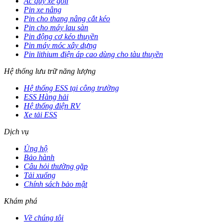
Ắc quy xe golf
Pin xe nâng
Pin cho thang nâng cắt kéo
Pin cho máy lau sàn
Pin động cơ kéo thuyền
Pin máy móc xây dựng
Pin lithium điện áp cao dùng cho tàu thuyền
Hệ thống lưu trữ năng lượng
Hệ thống ESS tại công trường
ESS Hàng hải
Hệ thống điện RV
Xe tải ESS
Dịch vụ
Ủng hộ
Bảo hành
Câu hỏi thường gặp
Tải xuống
Chính sách bảo mật
Khám phá
Về chúng tôi