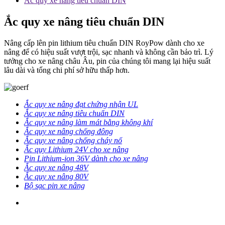
Ắc quy xe nâng tiêu chuẩn DIN
Ắc quy xe nâng tiêu chuẩn DIN
Nâng cấp lên pin lithium tiêu chuẩn DIN RoyPow dành cho xe
nâng để có hiệu suất vượt trội, sạc nhanh và không cần bảo trì. Lý
tưởng cho xe nâng châu Âu, pin của chúng tôi mang lại hiệu suất
lâu dài và tổng chi phí sở hữu thấp hơn.
Ắc quy xe nâng đạt chứng nhận UL
Ắc quy xe nâng tiêu chuẩn DIN
Ắc quy xe nâng làm mát bằng không khí
Ắc quy xe nâng chống đông
Ắc quy xe nâng chống cháy nổ
Ắc quy Lithium 24V cho xe nâng
Pin Lithium-ion 36V dành cho xe nâng
Ắc quy xe nâng 48V
Ắc quy xe nâng 80V
Bộ sạc pin xe nâng