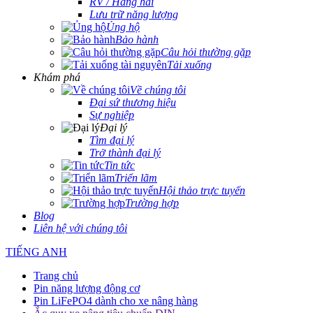
RV / Hàng hải
Lưu trữ năng lượng
Ủng hộ
Bảo hành
Câu hỏi thường gặp
Tải xuống
Khám phá
Về chúng tôi
Đại sứ thương hiệu
Sự nghiệp
Đại lý
Tìm đại lý
Trở thành đại lý
Tin tức
Triển lãm
Hội thảo trực tuyến
Trường hợp
Blog
Liên hệ với chúng tôi
TIẾNG ANH
Trang chủ
Pin năng lượng động cơ
Pin LiFePO4 dành cho xe nâng hàng