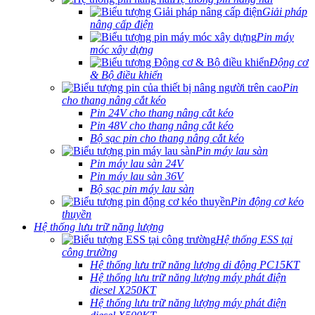
Giải pháp
nâng cấp điện
Pin máy
móc xây dựng
Động cơ
& Bộ điều khiển
Pin
cho thang nâng cắt kéo
Pin 24V cho thang nâng cắt kéo
Pin 48V cho thang nâng cắt kéo
Bộ sạc pin cho thang nâng cắt kéo
Pin máy lau sàn
Pin máy lau sàn 24V
Pin máy lau sàn 36V
Bộ sạc pin máy lau sàn
Pin động cơ kéo
thuyền
Hệ thống lưu trữ năng lượng
Hệ thống ESS tại
công trường
Hệ thống lưu trữ năng lượng di động PC15KT
Hệ thống lưu trữ năng lượng máy phát điện
diesel X250KT
Hệ thống lưu trữ năng lượng máy phát điện