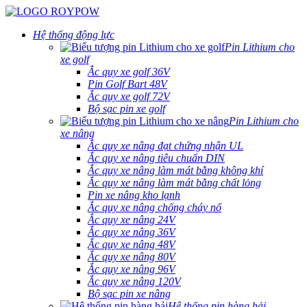
Hệ thống động lực
Pin Lithium cho
xe golf
Ắc quy xe golf 36V
Pin Golf Bart 48V
Ắc quy xe golf 72V
Bộ sạc pin xe golf
Pin Lithium cho
xe nâng
Ắc quy xe nâng đạt chứng nhận UL
Ắc quy xe nâng tiêu chuẩn DIN
Ắc quy xe nâng làm mát bằng không khí
Ắc quy xe nâng làm mát bằng chất lỏng
Pin xe nâng kho lạnh
Ắc quy xe nâng chống cháy nổ
Ắc quy xe nâng 24V
Ắc quy xe nâng 36V
Ắc quy xe nâng 48V
Ắc quy xe nâng 80V
Ắc quy xe nâng 96V
Ắc quy xe nâng 120V
Bộ sạc pin xe nâng
Hệ thống pin hàng hải