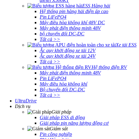
diesel X500KT
ESS Hàng hải
Hệ thống pin hàng hải điện áp cao
Pin LiFePO4
Máy điều hòa không khí 48V DC
Máy phát điện thông minh 48V
bộ chuyển đổi DC-DC
Tất cả >>
Xe tải ESS
Ắc quy khởi động xe tải 12V
Ắc quy khởi động xe tải 24V
Tất cả >>
Hệ thống điện RV
Máy phát điện thông minh 48V
Pin LiFePO4
Máy điều hòa không khí
Bộ chuyển đổi DC-DC
Tất cả >>
UltraDrive
Dịch vụ
Giải pháp
Giải pháp ESS di động
Giải pháp pin năng lượng động cơ
Giám sát
Pin công nghiệp