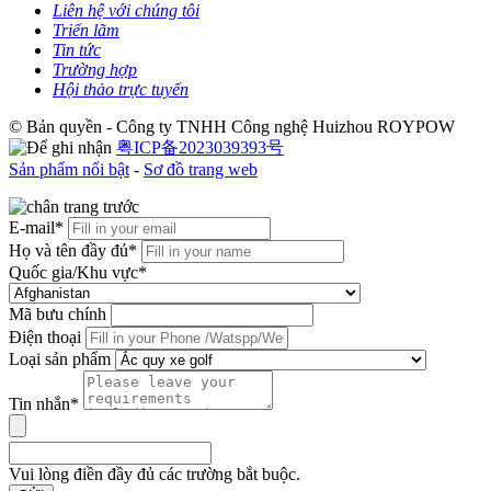
Liên hệ với chúng tôi
Triển lãm
Tin tức
Trường hợp
Hội thảo trực tuyến
© Bản quyền - Công ty TNHH Công nghệ Huizhou ROYPOW
粤ICP备2023039393号
Sản phẩm nổi bật
-
Sơ đồ trang web
E-mail*
Họ và tên đầy đủ*
Quốc gia/Khu vực*
Mã bưu chính
Điện thoại
Loại sản phẩm
Tin nhắn*
Vui lòng điền đầy đủ các trường bắt buộc.