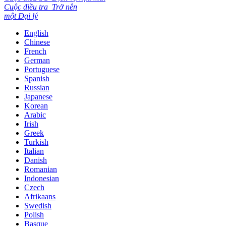
Cuộc điều tra
Trở nên
một Đại lý
English
Chinese
French
German
Portuguese
Spanish
Russian
Japanese
Korean
Arabic
Irish
Greek
Turkish
Italian
Danish
Romanian
Indonesian
Czech
Afrikaans
Swedish
Polish
Basque