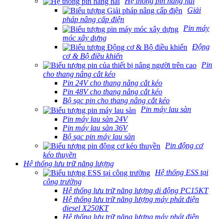
Hệ thống pin hàng hải
Giải
pháp nâng cấp điện
Pin máy
móc xây dựng
Động
cơ & Bộ điều khiển
Pin
cho thang nâng cắt kéo
Pin 24V cho thang nâng cắt kéo
Pin 48V cho thang nâng cắt kéo
Bộ sạc pin cho thang nâng cắt kéo
Pin máy lau sàn
Pin máy lau sàn 24V
Pin máy lau sàn 36V
Bộ sạc pin máy lau sàn
Pin động cơ
kéo thuyền
Hệ thống lưu trữ năng lượng
Hệ thống ESS tại
công trường
Hệ thống lưu trữ năng lượng di động PC15KT
Hệ thống lưu trữ năng lượng máy phát điện
diesel X250KT
Hệ thống lưu trữ năng lượng máy phát điện