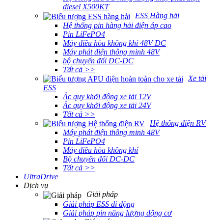
diesel X500KT
ESS Hàng hải
Hệ thống pin hàng hải điện áp cao
Pin LiFePO4
Máy điều hòa không khí 48V DC
Máy phát điện thông minh 48V
bộ chuyển đổi DC-DC
Tất cả >>
Xe tải
ESS
Ắc quy khởi động xe tải 12V
Ắc quy khởi động xe tải 24V
Tất cả >>
Hệ thống điện RV
Máy phát điện thông minh 48V
Pin LiFePO4
Máy điều hòa không khí
Bộ chuyển đổi DC-DC
Tất cả >>
UltraDrive
Dịch vụ
Giải pháp
Giải pháp ESS di động
Giải pháp pin năng lượng động cơ