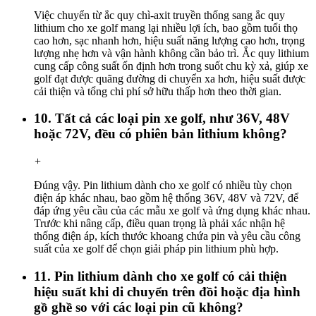
Việc chuyển từ ắc quy chì-axit truyền thống sang ắc quy
lithium cho xe golf mang lại nhiều lợi ích, bao gồm tuổi thọ
cao hơn, sạc nhanh hơn, hiệu suất năng lượng cao hơn, trọng
lượng nhẹ hơn và vận hành không cần bảo trì. Ắc quy lithium
cung cấp công suất ổn định hơn trong suốt chu kỳ xả, giúp xe
golf đạt được quãng đường di chuyển xa hơn, hiệu suất được
cải thiện và tổng chi phí sở hữu thấp hơn theo thời gian.
10. Tất cả các loại pin xe golf, như 36V, 48V
hoặc 72V, đều có phiên bản lithium không?
+
Đúng vậy. Pin lithium dành cho xe golf có nhiều tùy chọn
điện áp khác nhau, bao gồm hệ thống 36V, 48V và 72V, để
đáp ứng yêu cầu của các mẫu xe golf và ứng dụng khác nhau.
Trước khi nâng cấp, điều quan trọng là phải xác nhận hệ
thống điện áp, kích thước khoang chứa pin và yêu cầu công
suất của xe golf để chọn giải pháp pin lithium phù hợp.
11. Pin lithium dành cho xe golf có cải thiện
hiệu suất khi di chuyển trên đồi hoặc địa hình
gồ ghề so với các loại pin cũ không?