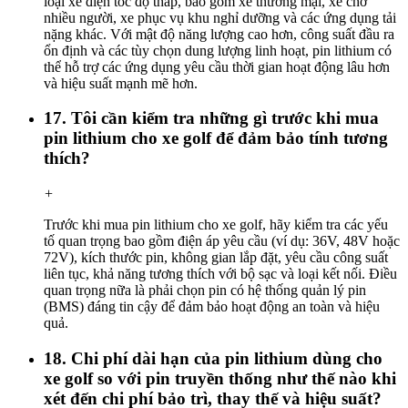
loại xe điện tốc độ thấp, bao gồm xe thương mại, xe chở
nhiều người, xe phục vụ khu nghỉ dưỡng và các ứng dụng tải
nặng khác. Với mật độ năng lượng cao hơn, công suất đầu ra
ổn định và các tùy chọn dung lượng linh hoạt, pin lithium có
thể hỗ trợ các ứng dụng yêu cầu thời gian hoạt động lâu hơn
và hiệu suất mạnh mẽ hơn.
17. Tôi cần kiểm tra những gì trước khi mua
pin lithium cho xe golf để đảm bảo tính tương
thích?
+
Trước khi mua pin lithium cho xe golf, hãy kiểm tra các yếu
tố quan trọng bao gồm điện áp yêu cầu (ví dụ: 36V, 48V hoặc
72V), kích thước pin, không gian lắp đặt, yêu cầu công suất
liên tục, khả năng tương thích với bộ sạc và loại kết nối. Điều
quan trọng nữa là phải chọn pin có hệ thống quản lý pin
(BMS) đáng tin cậy để đảm bảo hoạt động an toàn và hiệu
quả.
18. Chi phí dài hạn của pin lithium dùng cho
xe golf so với pin truyền thống như thế nào khi
xét đến chi phí bảo trì, thay thế và hiệu suất?