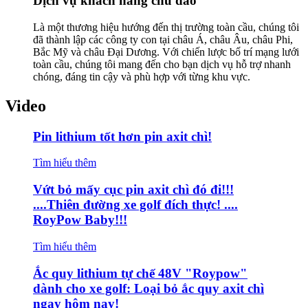
Dịch vụ khách hàng chu đáo
Là một thương hiệu hướng đến thị trường toàn cầu, chúng tôi
đã thành lập các công ty con tại châu Á, châu Âu, châu Phi,
Bắc Mỹ và châu Đại Dương. Với chiến lược bố trí mạng lưới
toàn cầu, chúng tôi mang đến cho bạn dịch vụ hỗ trợ nhanh
chóng, đáng tin cậy và phù hợp với từng khu vực.
Video
Pin lithium tốt hơn pin axit chì!
Tìm hiểu thêm
Vứt bỏ mấy cục pin axit chì đó đi!!!
....Thiên đường xe golf đích thực! ....
RoyPow Baby!!!
Tìm hiểu thêm
Ắc quy lithium tự chế 48V "Roypow"
dành cho xe golf: Loại bỏ ắc quy axit chì
ngay hôm nay!