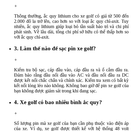
+
Thông thường, ắc quy lithium cho xe golf có giá từ 500 đến
2.000 đô la trở lên, cao hơn so với loại ắc quy chì-axit. Tuy
nhiên, ắc quy lithium giúp loại bỏ tần suất bảo trì và chi phí
phát sinh. Về lâu dài, tổng chi phí sở hữu có thể thấp hơn so
với ắc quy chì-axit.
3. Làm thế nào để sạc pin xe golf?
+
Kiểm tra bộ sạc, cáp đầu vào, cáp đầu ra và ổ cắm đầu ra.
Đảm bảo rằng đầu nối đầu vào AC và đầu nối đầu ra DC
được kết nối chắc chắn và chính xác. Kiểm tra xem có bất kỳ
kết nối lỏng lẻo nào không. Không bao giờ để pin xe golf của
bạn không được giám sát trong khi đang sạc.
4. Xe golf có bao nhiêu bình ắc quy?
+
Số lượng pin mà xe golf của bạn cần phụ thuộc vào điện áp
của xe. Ví dụ, xe golf được thiết kế với hệ thống 48 volt