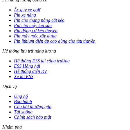
Ắc quy xe golf
Pin xe nâng
Pin cho thang nâng cắt kéo
Pin cho máy lau sàn
Pin động cơ kéo thuyền
Pin máy móc xây dựng
Pin lithium điện áp cao dùng cho tàu thuyền
Hệ thống lưu trữ năng lượng
Hệ thống ESS tại công trường
ESS Hàng hải
Hệ thống điện RV
Xe tải ESS
Dịch vụ
Ủng hộ
Bảo hành
Câu hỏi thường gặp
Tải xuống
Chính sách bảo mật
Khám phá