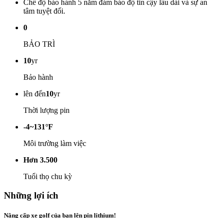
Chế độ bảo hành 5 năm đảm bảo độ tin cậy lâu dài và sự an
tâm tuyệt đối.
0
BẢO TRÌ
10
yr
Bảo hành
lên đến
10
yr
Thời lượng pin
-4~131°F
Môi trường làm việc
Hơn 3.500
Tuổi thọ chu kỳ
Những lợi ích
Nâng cấp xe golf của bạn lên pin lithium!