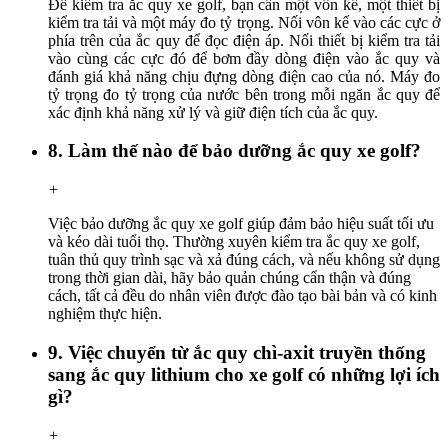
Để kiểm tra ắc quy xe golf, bạn cần một vôn kế, một thiết bị
kiểm tra tải và một máy đo tỷ trọng. Nối vôn kế vào các cực ở
phía trên của ắc quy để đọc điện áp. Nối thiết bị kiểm tra tải
vào cùng các cực đó để bơm đầy dòng điện vào ắc quy và
đánh giá khả năng chịu đựng dòng điện cao của nó. Máy đo
tỷ trọng đo tỷ trọng của nước bên trong mỗi ngăn ắc quy để
xác định khả năng xử lý và giữ điện tích của ắc quy.
8. Làm thế nào để bảo dưỡng ắc quy xe golf?
+
Việc bảo dưỡng ắc quy xe golf giúp đảm bảo hiệu suất tối ưu
và kéo dài tuổi thọ. Thường xuyên kiểm tra ắc quy xe golf,
tuân thủ quy trình sạc và xả đúng cách, và nếu không sử dụng
trong thời gian dài, hãy bảo quản chúng cẩn thận và đúng
cách, tất cả đều do nhân viên được đào tạo bài bản và có kinh
nghiệm thực hiện.
9. Việc chuyển từ ắc quy chì-axit truyền thống
sang ắc quy lithium cho xe golf có những lợi ích
gì?
+