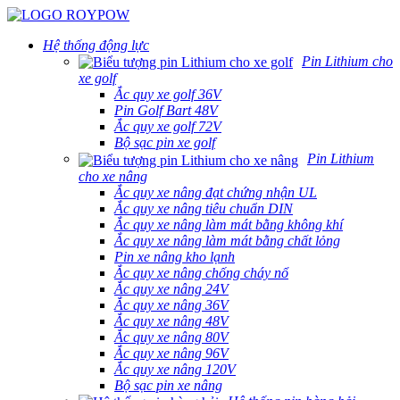
Hệ thống động lực
Pin Lithium cho
xe golf
Ắc quy xe golf 36V
Pin Golf Bart 48V
Ắc quy xe golf 72V
Bộ sạc pin xe golf
Pin Lithium
cho xe nâng
Ắc quy xe nâng đạt chứng nhận UL
Ắc quy xe nâng tiêu chuẩn DIN
Ắc quy xe nâng làm mát bằng không khí
Ắc quy xe nâng làm mát bằng chất lỏng
Pin xe nâng kho lạnh
Ắc quy xe nâng chống cháy nổ
Ắc quy xe nâng 24V
Ắc quy xe nâng 36V
Ắc quy xe nâng 48V
Ắc quy xe nâng 80V
Ắc quy xe nâng 96V
Ắc quy xe nâng 120V
Bộ sạc pin xe nâng