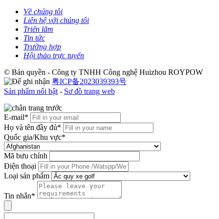
Về chúng tôi
Liên hệ với chúng tôi
Triển lãm
Tin tức
Trường hợp
Hội thảo trực tuyến
© Bản quyền - Công ty TNHH Công nghệ Huizhou ROYPOW
粤ICP备2023039393号
Sản phẩm nổi bật
-
Sơ đồ trang web
E-mail*
Họ và tên đầy đủ*
Quốc gia/Khu vực*
Mã bưu chính
Điện thoại
Loại sản phẩm
Tin nhắn*