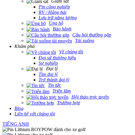
Giám sát
Pin công nghiệp
RV / Hàng hải
Lưu trữ năng lượng
Ủng hộ
Bảo hành
Câu hỏi thường gặp
Tải xuống
Khám phá
Về chúng tôi
Đại sứ thương hiệu
Sự nghiệp
Đại lý
Tìm đại lý
Trở thành đại lý
Tin tức
Triển lãm
Hội thảo trực tuyến
Trường hợp
Blog
Liên hệ với chúng tôi
TIẾNG ANH