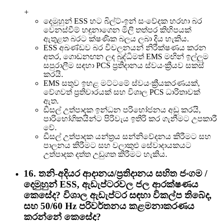
+
දෙමුහුන් ESS හට බිල්ට්-ඉන් සංවේදක හරහා බර
වෙනස්වීම් හඳුනාගෙන මිලි තත්පර කිහිපයක්
ඇතුළත බරට ක්ෂණික බලය ලබා දිය හැකිය.
ESS අඛණ්ඩව බර විචලනයන් නිරීක්ෂණය කරන
අතර, ගොඩනඟන ලද බුද්ධිමත් EMS මඟින් ඉල්ලුම
සපුරාලීම සඳහා PCS ප්‍රතිදානය ස්වයංක්‍රීයව සකස්
කරයි.
EMS සතුව ඉහළ මට්ටමේ ස්වයංක්‍රීයකරණයක්,
වේගවත් ප්‍රතිචාරයක් සහ විශාල PCS ධාරිතාවක්
ඇත.
ඩීසල් උත්පාදක ඉන්ධන පරිභෝජනය අඩු කරයි,
පාරිභෝගිකයින්ට පිරිවැය ඉතිරි කර ගැනීමට උපකාරී
වේ.
ඩීසල් උත්පාදක යන්ත්‍රය සන්නිවේදනය කිරීමට සහ
පාලනය කිරීමට සහ වලාකුළු සේවාදායකයට
උත්පාදක දත්ත උඩුගත කිරීමට හැකිය.
16. තනි-අදියර ආදානය/ප්‍රතිදානය සහිත ජංගම /
දෙමුහුන් ESS, ඇඩැප්ටරවල ජල ආරක්ෂණය
කෙසේද? විශාල ඇඩැප්ටර සඳහා විකල්ප තිබේද,
සහ 50/60 Hz පරිවර්තනය කළමනාකරණය
කරන්නේ කෙසේද?