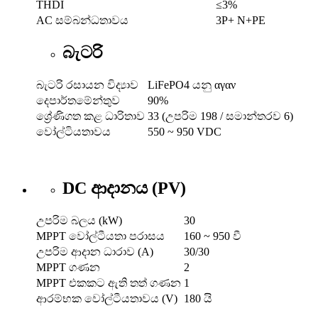
THDI
≤3%
AC සම්බන්ධතාවය
3P+ N+PE
බැටරි
බැටරි රසායන විද්‍යාව
LiFePO4 යනු αγαν
දෙපාර්තමේන්තුව
90%
ශ්‍රේණිගත කළ ධාරිතාව
33 (උපරිම 198 / සමාන්තරව 6)
වෝල්ටියතාවය
550 ~ 950 VDC
DC ආදානය (PV)
උපරිම බලය (kW)
30
MPPT වෝල්ටීයතා පරාසය
160 ~ 950 වී
උපරිම ආදාන ධාරාව (A)
30/30
MPPT ගණන
2
MPPT එකකට ඇති තත් ගණන
1
ආරම්භක වෝල්ටීයතාවය (V)
180 යි