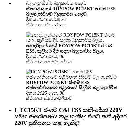
ස්පාඤ්ඤයේ ROYPOW PC15KT ජංගම ESS
බලගැන්වීමේ බහුකාර්ය යෙදුම්
දිනය
2026 මාර්තු 26
ස්ථානය
ස්පාඤ්ඤය
නෙදර්ලන්තයේ ROYPOW PC15KT ජංගම
ESS, කුලියට දීම සඳහා බහුකාර්ය බලය.
දිනය
2025 දෙසැ 30
ස්ථානය
නෙදර්ලන්තය
ROYPOW PC15KT ජංගම ESS
එස්තෝනියාවේ එළිමහන් සිදුවීම් බල ගැන්වීම
දිනය
2025 දෙසැ 30
ස්ථානය
එස්තෝනියාව
1. PC15KT ජංගම C&I ESS තනි-අදියර 220V
සමඟ ආරෝපණය කළ හැකිද? එයට තනි-අදියර
220V ප්‍රතිදානය කළ හැකිද?