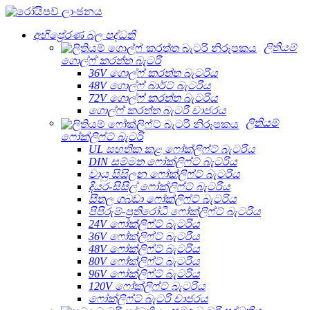
අභිප්‍රේරණ බල පද්ධති
ලිතියම්
ගොල්ෆ් කරත්ත බැටරි
36V ගොල්ෆ් කරත්ත බැටරිය
48V ගොල්ෆ් බාර්ට් බැටරිය
72V ගොල්ෆ් කරත්ත බැටරිය
ගොල්ෆ් කරත්ත බැටරි චාජරය
ලිතියම්
ෆෝක්ලිෆ්ට් බැටරි
UL සහතික කළ ෆෝක්ලිෆ්ට් බැටරිය
DIN සම්මත ෆෝක්ලිෆ්ට් බැටරිය
වායු සිසිලන ෆෝක්ලිෆ්ට් බැටරිය
දියර-සිසිල් ෆෝක්ලිෆ්ට් බැටරිය
සීතල ගබඩා ෆෝක්ලිෆ්ට් බැටරිය
පිපිරුම්-ප්‍රතිරෝධී ෆෝක්ලිෆ්ට් බැටරිය
24V ෆෝක්ලිෆ්ට් බැටරිය
36V ෆෝක්ලිෆ්ට් බැටරිය
48V ෆෝක්ලිෆ්ට් බැටරිය
80V ෆෝක්ලිෆ්ට් බැටරිය
96V ෆෝක්ලිෆ්ට් බැටරිය
120V ෆෝක්ලිෆ්ට් බැටරිය
ෆෝක්ලිෆ්ට් බැටරි චාජරය