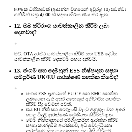
80% ක ධාරිතාවක් (ආසන්න වශයෙන් අවුරුදු 10) පවත්වා
ගනිමින් චක්‍ර 4,000 ක් සඳහා නිර්මාණය කර ඇත.
12. ඔබ ස්ථිරාංග යාවත්කාලීන කිරීම් ලබා
දෙනවාද?
+
ඔව්, OTA දුරස්ථ යාවත්කාලීන කිරීම් සහ USB දේශීය
යාවත්කාලීන කිරීම් දෙකටම සහය දක්වයි.
13. ජංගම සහ දෙමුහුන් ESS නිෂ්පාදන සඳහා
සම්පූර්ණ UK/EU ආරක්ෂණ සහතික තිබේද?
+
ජංගම ESS දැනටමත් EU CE සහ EMC සහතික
ලබාගෙන ඇති අතර අනෙකුත් අනිවාර්ය සහතික
කිරීම් සිදු වෙමින් පවතී.
එය EU නීති සහ රෙගුලාසි වලට අනුකූල වන අතර
ඉහළ විදුලි ආරක්ෂණ ශ්‍රේණිගත කිරීමක් ඇත.
මෙම නිෂ්පාදනයේ පරිශීලකයින් ආරක්ෂා කිරීම
සඳහා කාන්දුවීම් ආරක්ෂාව, අධි වෝල්ටීයතා
ආරක්ෂාව සහ ගොඩනඟන ලද ගිනි නිවීමේ