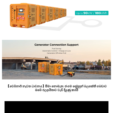
【වෙබ්නාර් නැවත ධාවනය】සීමා නොමැත: ජංගම දෙමුහුන් බලශක්ති ගබඩාව
ඔබේ ඵලදායිතාව වැඩි දියුණු කරයි