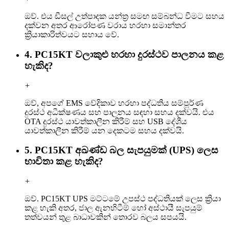
ඔව්. එය ඩීසල් උත්පාදක යන්ත්‍ර සමඟ සම්බන්ධ වීමට සහය
දක්වන අතර ආරෝපණ වරාය හරහා සමාන්තර
ක්‍රියාකාරිත්වයට සහාය වේ.
4. PC15KT වලාකුළු හරහා දුරස්ථව පාලනය කළ
හැකිද?
+
ඔව්, අපගේ EMS වේදිකාව හරහා පද්ධතිය සම්පූර්ණ
දුරස්ථ අධීක්ෂණය සහ පාලනය සඳහා සහය දක්වයි. එය
OTA දුරස්ථ යාවත්කාලීන කිරීම් සහ USB දේශීය
යාවත්කාලීන කිරීම් යන දෙකටම සහය දක්වයි.
5. PC15KT අඛණ්ඩ බල සැපයුමක් (UPS) ලෙස
භාවිතා කළ හැකිද?
+
ඔව්. PC15KT UPS මට්ටමේ උපස්ථ පද්ධතියක් ලෙස ක්‍රියා
කළ හැකි අතර, ජාල ඇනහිටීම් හෝ අස්ථායී සැපයුම්
තත්වයන් තුළ බාධාවකින් තොරව බලය සපයයි.