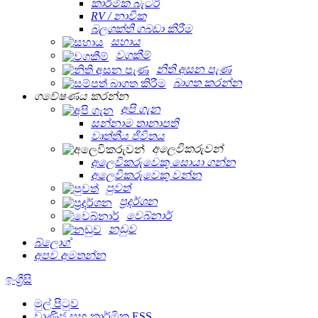
කාර්මික බැටරි
RV / නාවික
බලශක්ති ගබඩා කිරීම
සහාය
වගකීම්
නිති අසන පැණ
බාගත කරන්න
ගවේෂණය කරන්න
අපි ගැන
සන්නාම තානාපති
වෘත්තීය ජීවිතය
අලෙවිකරුවන්
අලෙවිකරුවෙකු සොයා ගන්න
අලෙවිකරුවෙකු වන්න
පුවත්
ප්‍රදර්ශන
වෙබ්නාර්
නඩුව
බ්ලොග්
අපව අමතන්න
ඉංග්‍රීසි
මුල් පිටුව
වාණිජ සහ කාර්මික ESS