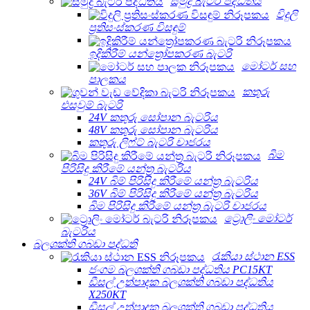
සමුද්‍ර බැටරි පද්ධතිය
විදුලි
ප්‍රතිසංස්කරණ විසඳුම්
ඉදිකිරීම් යන්ත්‍රෝපකරණ බැටරි
මෝටර් සහ
පාලකය
කතුරු
එසවුම් බැටරි
24V කතුරු සෝපාන බැටරිය
48V කතුරු සෝපාන බැටරිය
කතුරු ලිෆ්ට් බැටරි චාජරය
බිම
පිරිසිදු කිරීමේ යන්ත්‍ර බැටරිය
24V බිම් පිරිසිදු කිරීමේ යන්ත්‍ර බැටරිය
36V බිම් පිරිසිදු කිරීමේ යන්ත්‍ර බැටරිය
බිම පිරිසිදු කිරීමේ යන්ත්‍ර බැටරි චාජරය
ට්‍රොලිං මෝටර්
බැටරිය
බලශක්ති ගබඩා පද්ධති
රැකියා ස්ථාන ESS
ජංගම බලශක්ති ගබඩා පද්ධතිය PC15KT
ඩීසල් උත්පාදක බලශක්ති ගබඩා පද්ධතිය
X250KT
ඩීසල් උත්පාදක බලශක්ති ගබඩා පද්ධතිය