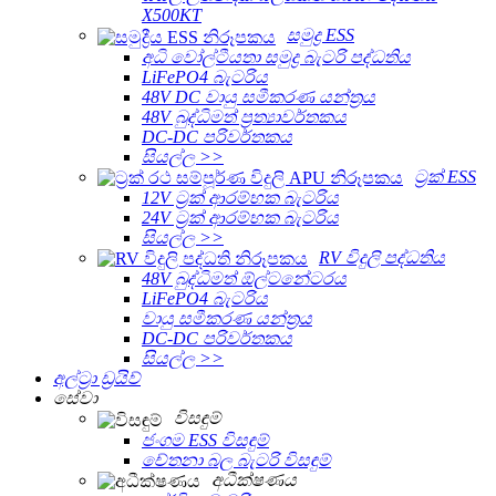
X500KT
සමුද්‍ර ESS
අධි වෝල්ටීයතා සමුද්‍ර බැටරි පද්ධතිය
LiFePO4 බැටරිය
48V DC වායු සමීකරණ යන්ත්‍රය
48V බුද්ධිමත් ප්‍රත්‍යාවර්තකය
DC-DC පරිවර්තකය
සියල්ල >>
ට්‍රක් ESS
12V ට්‍රක් ආරම්භක බැටරිය
24V ට්‍රක් ආරම්භක බැටරිය
සියල්ල >>
RV විදුලි පද්ධතිය
48V බුද්ධිමත් ඕල්ටනේටරය
LiFePO4 බැටරිය
වායු සමීකරණ යන්ත්‍රය
DC-DC පරිවර්තකය
සියල්ල >>
අල්ට්‍රා ඩ්‍රයිව්
සේවා
විසඳුම්
ජංගම ESS විසඳුම්
චේතනා බල බැටරි විසඳුම්
අධීක්ෂණය