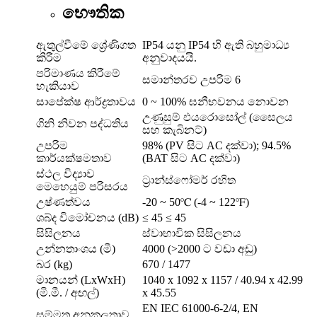
භෞතික
ඇතුල්වීමේ ශ්‍රේණිගත
IP54 යනු IP54 හි ඇති බහුමාධ්‍ය
කිරීම
අනුවාදයයි.
පරිමාණය කිරීමේ
සමාන්තරව උපරිම 6
හැකියාව
සාපේක්ෂ ආර්ද්‍රතාවය
0 ~ 100% ඝනීභවනය නොවන
උණුසුම් එයරොසෝල් (සෛලය
ගිනි නිවන පද්ධතිය
සහ කැබිනට්)
උපරිම
98% (PV සිට AC දක්වා); 94.5%
කාර්යක්ෂමතාව
(BAT සිට AC දක්වා)
ස්ථල විද්‍යාව
ට්‍රාන්ස්ෆෝමර් රහිත
මෙහෙයුම් පරිසරය
උෂ්ණත්වය
-20 ~ 50℃ (-4 ~ 122℉)
ශබ්ද විමෝචනය (dB)
≤ 45 ≤ 45
සිසිලනය
ස්වාභාවික සිසිලනය
උන්නතාංශය (මී)
4000 (>2000 ට වඩා අඩු)
බර (kg)
670 / 1477
මානයන් (LxWxH)
1040 x 1092 x 1157 / 40.94 x 42.99
(මි.මී. / අඟල්)
x 45.55
EN IEC 61000-6-2/4, EN
සම්මත අනුකූලතාව