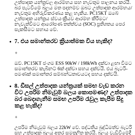
උත්පාදක යන්ත්‍රවල ආරම්භය සහ නැවතුම පාලනය කරයි.
බර පැටවීමේ බලය මත පදනම්ව ඔබට උත්පාදක ආරම්භය/
නැවතුම අභිරුචිකරණය කළ හැකිය. PC15KT ඔබේ
උත්පාදක යන්ත්‍රය ස්වයංක්‍රීයව ආරම්භ කිරීමට/
නැවැත්වීමට ආරෝපණ තත්ත්වය (SOC) ප්‍රතිශතය පෙර
සැකසීමට සහාය වේ.
7. එය සමාන්තරව ක්‍රියාත්මක විය හැකිද?
+
ඔව්. PC15KT ජංගම ESS 90kW / 198kWh දක්වා ළඟා වීමට
සමාන්තරව කැබිනට් 6ක් දක්වා සහය දක්වයි. එය බැටරි-
පමණක් සමාන්තර සම්බන්ධතාවයටද සහය දක්වයි.
8. ඩීසල් උත්පාදක යන්ත්‍රයක් සමඟ වැඩ කරන
විට උපරිම නිමැවුම් බලය කොපමණද? උත්පාදක
බර බෙදාගැනීම සමඟ උපරිම රැවුල කැපීම සිදු
කළ හැකිද?
+
උපරිම නිමැවුම් බලය 22kW වේ. පද්ධතිය බුද්ධිමත්ව බැටරි
සහ උත්පාදක බලය අතර සමතුලිත කරයි. බලය වැඩිවීමේදී