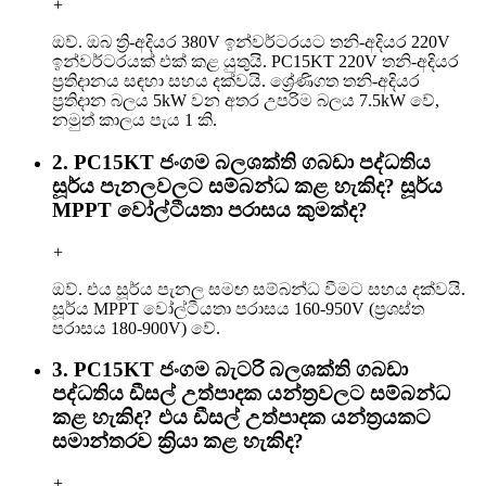
+
ඔව්. ඔබ ත්‍රි-අදියර 380V ඉන්වර්ටරයට තනි-අදියර 220V
ඉන්වර්ටරයක් ​​එක් කළ යුතුයි. PC15KT 220V තනි-අදියර
ප්‍රතිදානය සඳහා සහය දක්වයි. ශ්‍රේණිගත තනි-අදියර
ප්‍රතිදාන බලය 5kW වන අතර උපරිම බලය 7.5kW වේ,
නමුත් කාලය පැය 1 කි.
2. PC15KT ජංගම බලශක්ති ගබඩා පද්ධතිය
සූර්ය පැනලවලට සම්බන්ධ කළ හැකිද? සූර්ය
MPPT වෝල්ටීයතා පරාසය කුමක්ද?
+
ඔව්. එය සූර්ය පැනල සමඟ සම්බන්ධ වීමට සහය දක්වයි.
සූර්ය MPPT වෝල්ටීයතා පරාසය 160-950V (ප්‍රශස්ත
පරාසය 180-900V) වේ.
3. PC15KT ජංගම බැටරි බලශක්ති ගබඩා
පද්ධතිය ඩීසල් උත්පාදක යන්ත්‍රවලට සම්බන්ධ
කළ හැකිද? එය ඩීසල් උත්පාදක යන්ත්‍රයකට
සමාන්තරව ක්‍රියා කළ හැකිද?
+