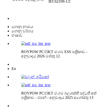
IEC62109-1/2
ගොනු නාමය
ගොනු වර්ගය
භාෂාව
ROYPOW PC15KT ජංගම ESS පත්‍රිකාව -
අනුවාදය 2026 මාර්තු 12
En
ROYPOW PC15KT ජංගම බලශක්ති පද්ධති අත්
පත්‍රිකාව - ජපන් - අනුවාදය 2025 අගෝස්තු 13