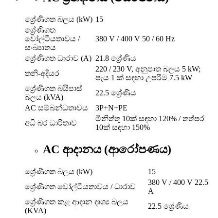
ශ්‍රේණිගත බලය (kW)
15
ශ්‍රේණිගත
වෝල්ටීයතාවය /
380 V / 400 V 50 / 60 Hz
සංඛ්‍යාතය
ශ්‍රේණිගත ධාරාව (A)
21.8 ශ්‍රේණිය
220 / 230 V, අනුපාත බලය 5 kW;
තනි-අදියර
පැය 1 ක් සඳහා උපරිම 7.5 kW
ශ්‍රේණිගත බයිපාස්
22.5 ශ්‍රේණිය
බලය (kVA)
AC සම්බන්ධතාවය
3P+N+PE
මිනිත්තු 10ක් සඳහා 120% / තත්පර
අධි බර ධාරිතාව
10ක් සඳහා 150%
AC ආදානය (ආරෝපණය)
ශ්‍රේණිගත බලය (kW)
15
380 V / 400 V 22.5
ශ්‍රේණිගත වෝල්ටීයතාවය / ධාරාව
A
ශ්‍රේණිගත කළ ආදාන දෘශ්‍ය බලය
22.5 ශ්‍රේණිය
(KVA)