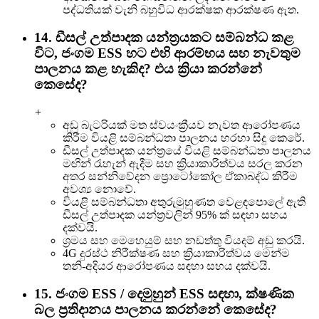
පද්ධතියක් වැනි බහුවිධ ආරක්ෂක ආරක්ෂණ ඇත.
14. ඩීසල් උත්පාදක යන්ත්‍රයකට සම්බන්ධ කළ
විට, ජංගම ESS හට එහි ආරම්භය සහ නැවතුම
පාලනය කළ හැකිද? එය ක්‍රියා කරන්නේ
කෙසේද?
+
අඩු බැටරියක් මත ස්වයංක්‍රීයව නැවත ආරෝපණය
කිරීම වියළි සම්බන්ධතා පාලනය හරහා සිදු කෙරේ.
ඩීසල් උත්පාදක යන්ත්‍රයේ වියළි සම්බන්ධතා පාලනය
මඟින් රැහැන් ඇදීම සහ ක්‍රියාකාරිත්වය සරල කරන
අතර සන්නිවේදන ප්‍රොටෝකෝල ඒකාබද්ධ කිරීම
අවශ්‍ය නොවේ.
වියළි සම්බන්ධතා අතුරුමුහුණත වෙළඳපොලේ ඇති
ඩීසල් උත්පාදක යන්ත්‍රවලින් 95% ක් සඳහා සහය
දක්වයි.
ශ්‍රමය සහ මෙහෙයුම් සහ නඩත්තු වියදම් අඩු කරයි.
4G දුරස්ථ නිරීක්ෂණ සහ ක්‍රියාකාරිත්වය මෙන්ම
තනි-අදියර ආරෝපණය සඳහා සහය දක්වයි.
15. ජංගම ESS / දෙමුහුන් ESS සඳහා, ක්ෂණික
බල ප්‍රතිදානය පාලනය කරන්නේ කෙසේද?