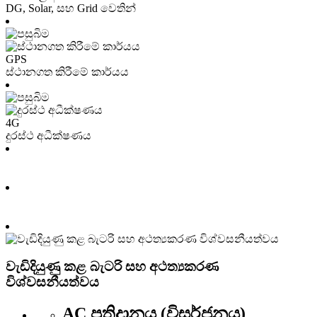
DG, Solar, සහ Grid වෙතින්
GPS
ස්ථානගත කිරීමේ කාර්යය
4G
දුරස්ථ අධීක්ෂණය
වැඩිදියුණු කළ බැටරි සහ අථත්‍යකරණ
විශ්වසනීයත්වය
AC ප්‍රතිදානය (විසර්ජනය)