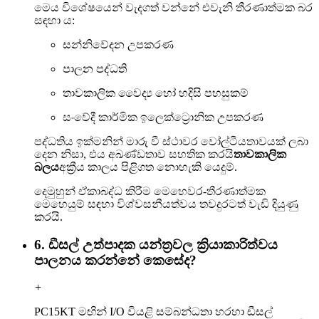
මෙය විශේෂයෙන් වැදගත් වන්නේ එවැනි තීරණාත්මක බර
සඳහා ය:
සන්නිවේදන උපකරණ
පාලන පද්ධති
තාවකාලික වෛද්‍ය හෝ හදිසි පහසුකම්
සංවේදී කාර්මික ඉලෙක්ට්‍රොනික උපකරණ
පද්ධතිය ඉක්මනින් මාරු වී ස්ථාවර වෝල්ටීයතාවයක් ලබා
දෙන නිසා, එය අඛණ්ඩතාව සහතික කරයි
තාවකාලික
බලය
අක්‍රීය කාලය පිළිගත නොහැකි යෙදුම්.
දෙමුහුන් ඒකාබද්ධ කිරීම මෙහෙවර-තීරණාත්මක
මෙහෙයුම් සඳහා විශ්වසනීයත්වය තවදුරටත් වැඩි දියුණු
කරයි.
6. ඩීසල් උත්පාදක යන්ත්‍රවල ක්‍රියාකාරිත්වය
පාලනය කරන්නේ කෙසේද?
+
PC15KT මඟින් I/O වියළි සම්බන්ධතා හරහා ඩීසල්