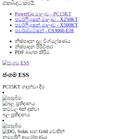
ඒකාබද්ධ කරයි.
PowerGo මාලාව - PC15KT
පවර්ෆියුෂන් මාලාව - X250KT
පවර්ෆියුෂන් මාලාව - X500KT
පවර්ස්ටේෂන් - CS3060-E/H
නිෂ්පාදන දළ විශ්ලේෂණය
නිෂ්පාදන පිරිවිතර
PDF බාගත කිරීම
ජංගම ESS
PC15KT හඳුන්වා දීම
කට්ටල 6ක් දක්වා
බල ප්‍රතිදානය
නම්‍යශීලී ආරෝපණය