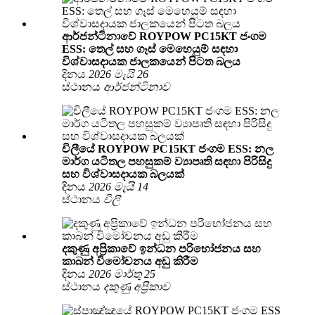
ආර්ජන්ටිනාවේ ROYPOW PC15KT ජංගම
ESS: තෙල් සහ ගෑස් මෙහෙයුම් සඳහා
විශ්වාසදායක ජාලකයෙන් පිටත බලය
දිනය
2026 මැයි 26
ස්ථානය
ආර්ජන්ටිනාව
චිලීයේ ROYPOW PC15KT ජංගම ESS: නල
මාර්ග යටිතල පහසුකම් ව්‍යාපෘති සඳහා පිරිසිදු
සහ විශ්වාසදායක බලයක්
දිනය
2026 මැයි 14
ස්ථානය
චිලී
දකුණු අප්‍රිකාවේ ඉන්ධන පරිභෝජනය සහ
කාබන් විමෝචනය අඩු කිරීම
දිනය
2026 මාර්තු 25
ස්ථානය
දකුණු අප්‍රිකාව