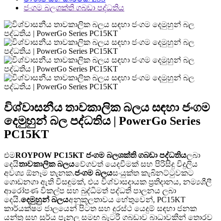
ජංගම බලශක්ති ගබඩා පද්ධතිය
විශ්වාසනීය තාවකාලික බලය සඳහා ජංගම
දෙමුහුන් බල පද්ධතිය | PowerGo Series
PC15KT
එම
ROYPOW PC15KT ජංගම බලශක්ති ගබඩා පද්ධතිය
ලබා
දෙයි
තාවකාලික බලය
වේගවත් යෙදවීමක් සහ පිරිසිදු විදුලිය
අවශ්‍ය ඕනෑම තැනක.
ජංගම බලය
සංයුක්ත කැබිනට්ටුවකට
ගොඩනගා ඇති විසඳුමක්, එය විශ්වාසදායක ප්‍රතිදානය, නම්‍යශීලී
ආරෝපණ විකල්ප සහ බුද්ධිමත් පද්ධති පාලනය ලබා
දෙයි.
දෙමුහුන් බලය
අනුකූලතාවය හේතුවෙන්, PC15KT
කාර්යක්ෂම ජාලයෙන් පිටත සහ දුරස්ථ යෙදුම් සඳහා ජනක
යන්ත්‍ර සහ සූර්ය පැනල සමඟ බැටරි ගබඩාව බාධාවකින් තොරව