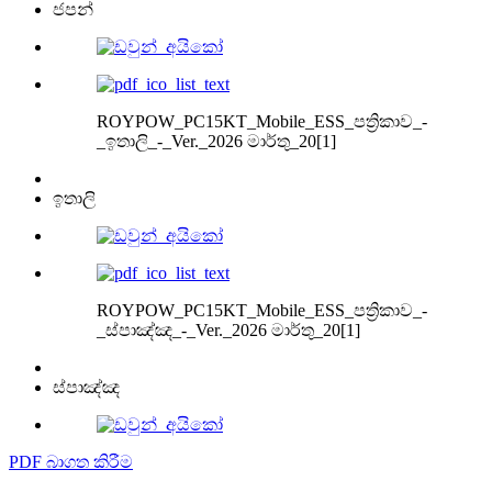
ජපන්
ROYPOW_PC15KT_Mobile_ESS_පත්‍රිකාව_-
_ඉතාලි_-_Ver._2026 මාර්තු_20[1]
ඉතාලි
ROYPOW_PC15KT_Mobile_ESS_පත්‍රිකාව_-
_ස්පාඤ්ඤ_-_Ver._2026 මාර්තු_20[1]
ස්පාඤ්ඤ
PDF බාගත කිරීම