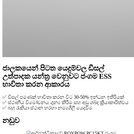
ජාලකයෙන් පිටත යෙදුම්වල ඩීසල්
උත්පාදක යන්ත්‍ර වෙනුවට ජංගම ESS
භාවිතා කරන ආකාරය
✅ ඩීසල් පමණක් භාවිතා කරන විට 30-50% ඉන්ධන ඉතිරියක්
✅ ස්ථානීය විමෝචනය ශුන්‍ය කිරීම සහ අඩු ශබ්ද ක්‍රියාකාරිත්වය
✅ බහු රැකියා ස්ථාන හරහා නම්‍යශීලී යෙදවීම
නඩුව