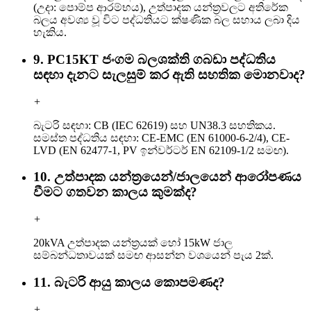
(උදා: පොම්ප ආරම්භය), උත්පාදක යන්ත්‍රවලට අතිරේක
බලය අවශ්‍ය වූ විට පද්ධතියට ක්ෂණික බල සහාය ලබා දිය
හැකිය.
9. PC15KT ජංගම බලශක්ති ගබඩා පද්ධතිය
සඳහා දැනට සැලසුම් කර ඇති සහතික මොනවාද?
+
බැටරි සඳහා: CB (IEC 62619) සහ UN38.3 සහතිකය.
සමස්ත පද්ධතිය සඳහා: CE-EMC (EN 61000-6-2/4), CE-
LVD (EN 62477-1, PV ඉන්වර්ටර් EN 62109-1/2 සමඟ).
10. උත්පාදක යන්ත්‍රයෙන්/ජාලයෙන් ආරෝපණය
වීමට ගතවන කාලය කුමක්ද?
+
20kVA උත්පාදක යන්ත්‍රයක් හෝ 15kW ජාල
සම්බන්ධතාවයක් සමඟ ආසන්න වශයෙන් පැය 2ක්.
11. බැටරි ආයු කාලය කොපමණද?
+