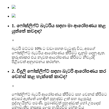
1. ෆෝක්ලිෆ්ට් බැටරිය සඳහා මා ආරෝපණය කළ
යුත්තේ කවදාද?
+
බැටරි මට්ටම 10% ට වඩා පහත වැටුණු විට, අපගේ
ෆෝක්ලිෆ්ට් බැටරිය ආරෝපණය කිරීමට දැනුම් දෙනු ඇත.
කරුණාකර එය නැවත ආරෝපණය කිරීමට නිවැරදි
පිළිවෙත් අනුගමනය කරන්න.
2. විදුලි ෆෝක්ලිෆ්ට් සඳහා බැටරි ආරෝපණය කර
වෙනස් කළ හැක්කේ කාටද?
+
ෆෝක්ලිෆ්ට් බැටරි ආරෝපණය කිරීමට සහ වෙනස් කිරීමට
අවසර ඇත්තේ හොඳින් පුහුණුව ලත් සහ පළපුරුදු
පුද්ගලයින්ට පමණි. ප්‍රමාණවත් පුහුණුවක් හෝ උපදෙස්
නොමැතිව නුසුදුසු ලෙස හැසිරවීම හේතු විය