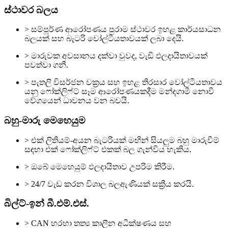
ස්ථාවර බලය
> සම්පූර්ණ ආරෝපණය පුරාම ස්ථාවර ඉහළ කාර්යසාධන
බලයක් සහ බැටරි වෝල්ටීයතාවයක් ලබා දෙයි.
> මාරුවක අවසානය දක්වා වුවද, වැඩි ඵලදායිතාවයක්
පවත්වා ගනී.
> පැතලි විසර්ජන වක්‍රය සහ ඉහළ තිරසාර වෝල්ටීයතාවය
යනු ෆෝක්ලිෆ්ට් සෑම ආරෝපණයකදීම මන්දගාමී නොවී
වේගයෙන් ධාවනය වන බවයි.
බහු-මාරු මෙහෙයුම
> එක් ලිතියම්-අයන බැටරියක් මඟින් සියලුම බහු මාරුවීම්
සඳහා එක් ෆෝක්ලිෆ්ට් එකක් බල ගැන්විය හැකිය.
> ඔබේ මෙහෙයුම් ඵලදායිතාව උපරිම කිරීම.
> 24/7 වැඩ කරන විශාල බලඇණියක් සක්‍රීය කරයි.
බිල්ට්-ඉන් බී.එම්.එස්.
> CAN හරහා තත්‍ය කාලීන අධීක්ෂණය සහ