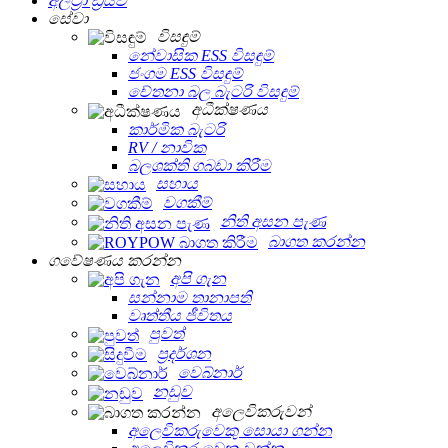
අල්ට්‍රා ඩ්‍රයිව්
සේවා
විසඳුම්
නේවාසික ESS විසඳුම්
ජංගම ESS විසඳුම්
චේතනා බල බැටරි විසඳුම්
අධීක්ෂණය
කාර්මික බැටරි
RV / නාවික
බලශක්ති ගබඩා කිරීම
සහාය
වගකීම්
නිති අසන පැණ
බාගත කරන්න
ගවේෂණය කරන්න
අපි ගැන
සන්නාම තානාපති
වෘත්තීය ජීවිතය
පුවත්
ප්‍රදර්ශන
වෙබ්නාර්
නඩුව
අලෙවිකරුවන්
අලෙවිකරුවෙකු සොයා ගන්න