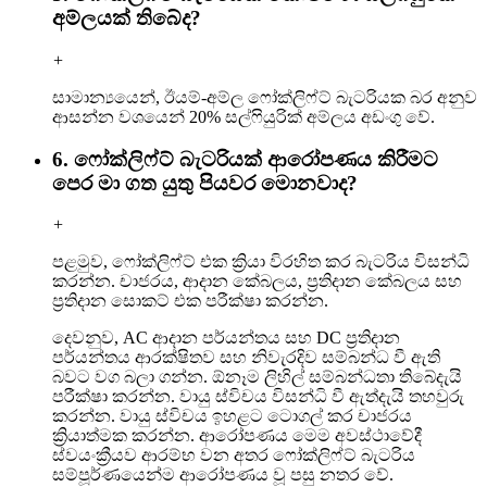
අම්ලයක් තිබේද?
+
සාමාන්‍යයෙන්, ඊයම්-අම්ල ෆෝක්ලිෆ්ට් බැටරියක බර අනුව
ආසන්න වශයෙන් 20% සල්ෆියුරික් අම්ලය අඩංගු වේ.
6. ෆෝක්ලිෆ්ට් බැටරියක් ආරෝපණය කිරීමට
පෙර මා ගත යුතු පියවර මොනවාද?
+
පළමුව, ෆෝක්ලිෆ්ට් එක ක්‍රියා විරහිත කර බැටරිය විසන්ධි
කරන්න. චාජරය, ආදාන කේබලය, ප්‍රතිදාන කේබලය සහ
ප්‍රතිදාන සොකට් එක පරීක්ෂා කරන්න.
දෙවනුව, AC ආදාන පර්යන්තය සහ DC ප්‍රතිදාන
පර්යන්තය ආරක්ෂිතව සහ නිවැරදිව සම්බන්ධ වී ඇති
බවට වග බලා ගන්න. ඕනෑම ලිහිල් සම්බන්ධතා තිබේදැයි
පරීක්ෂා කරන්න. වායු ස්විචය විසන්ධි වී ඇත්දැයි තහවුරු
කරන්න. වායු ස්විචය ඉහළට ටොගල් කර චාජරය
ක්‍රියාත්මක කරන්න. ආරෝපණය මෙම අවස්ථාවේදී
ස්වයංක්‍රීයව ආරම්භ වන අතර ෆෝක්ලිෆ්ට් බැටරිය
සම්පූර්ණයෙන්ම ආරෝපණය වූ පසු නතර වේ.