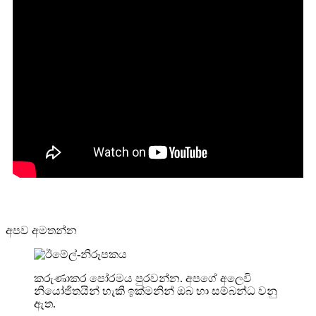
අපව අමතන්න
කරුණාකර පෝරමය පුරවන්න. අපගේ අලෙවි
නියෝජිතයින් හැකි ඉක්මනින් ඔබ හා සම්බන්ධ වනු
ඇත.