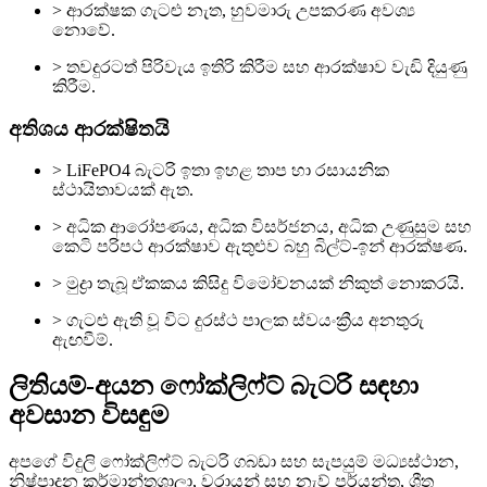
> ආරක්ෂක ගැටළු නැත, හුවමාරු උපකරණ අවශ්‍ය
නොවේ.
> තවදුරටත් පිරිවැය ඉතිරි කිරීම සහ ආරක්ෂාව වැඩි දියුණු
කිරීම.
අතිශය ආරක්ෂිතයි
> LiFePO4 බැටරි ඉතා ඉහළ තාප හා රසායනික
ස්ථායිතාවයක් ඇත.
> අධික ආරෝපණය, අධික විසර්ජනය, අධික උණුසුම සහ
කෙටි පරිපථ ආරක්ෂාව ඇතුළුව බහු බිල්ට්-ඉන් ආරක්ෂණ.
> මුද්‍රා තැබූ ඒකකය කිසිදු විමෝචනයක් නිකුත් නොකරයි.
> ගැටළු ඇති වූ විට දුරස්ථ පාලක ස්වයංක්‍රීය අනතුරු
ඇඟවීම්.
ලිතියම්-අයන ෆෝක්ලිෆ්ට් බැටරි සඳහා
අවසාන විසඳුම
අපගේ විදුලි ෆෝක්ලිෆ්ට් බැටරි ගබඩා සහ සැපයුම් මධ්‍යස්ථාන,
නිෂ්පාදන කර්මාන්තශාලා, වරායන් සහ නැව් පර්යන්ත, ශීත