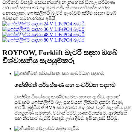
ධාරිතාව විසඳුම් සොයන්නේද නැතහොත් විශාල පරිමාණ
වරායන් සඳහා බර පැටවුම් පද්ධති සොයන්නේද යන්න
නොසලකා, ෆෝක්ලිෆ්ට් බැටරි ඇණවුම් කිරීම සඳහා ඔබේ
අවසාන ගමනාන්තය අපියි.
ROYPOW, Forklift බැටරි සඳහා ඔබේ
විශ්වාසනීය සැපයුම්කරු
ශක්තිමත් පර්යේෂණ සහ සංවර්ධන පදනම
වෘත්තීය විශේෂඥ කණ්ඩායමක සහාය ඇතිව, අපගේ
සමාගම ෆෝක්ලිෆ්ට් බල ප්‍රභවයන් ලිතියම් දක්වා දියුණු
කරයි. බුද්ධිමත් BMS සහ දුරස්ථ පාලකය වැනි සැලකිය යුතු
ජයග්‍රහණ සමඟින්, වඩාත් පිරිවැය-කාර්යක්ෂම, ආරක්ෂිත
සහ තිරසාර බැටරි විසඳුම් ලබා දීමට අපි කැපවී සිටිමු.