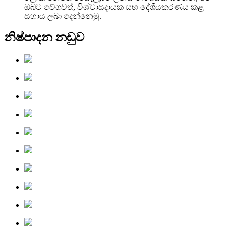
ඔබට වේගවත්, විශ්වාසදායක සහ දේශීයකරණය කළ
සහාය ලබා දෙන්නෙමු.
නිෂ්පාදන නඩුව