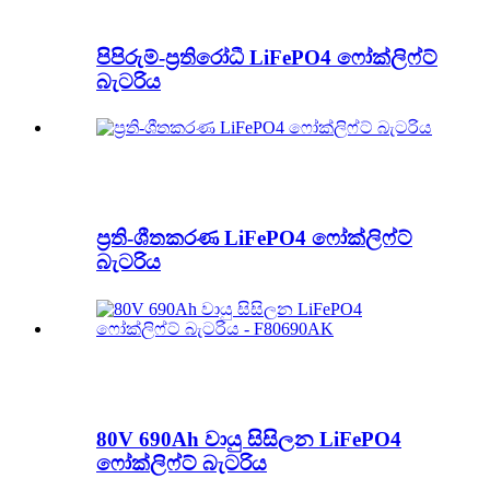
පිපිරුම්-ප්‍රතිරෝධී LiFePO4 ෆෝක්ලිෆ්ට්
බැටරිය
ප්‍රති-ශීතකරණ LiFePO4 ෆෝක්ලිෆ්ට්
බැටරිය
80V 690Ah වායු සිසිලන LiFePO4
ෆෝක්ලිෆ්ට් බැටරිය