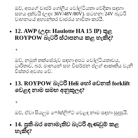
ඔව්, අපගේ චාජර් ගෝලීය වෝල්ටීයතා වේදිකා සඳහා
සහය දක්වයි (උදා: 36V/48V/80V). සටහන: 24V බැටරි
වාහනයේ අභ්‍යන්තර චාජරය භාවිතා කරයි.
12. AWP (උදා: Haulotte HA 15 IP) තුළ
ROYPOW බැටරි ස්ථාපනය කළ හැකිද?
+
ඔව්, නමුත් තක්සේරුව සඳහා අපට වෝල්ටීයතාවය,
ධාරිතාව, බර, මානයන් සහ විසර්ජන ප්ලග් ආකෘතිය වැනි
විස්තර අවශ්‍ය වේ.
13. ROYPOW බැටරි Heli හෝ වෙනත් forklift
වෙළඳ නාම සමඟ අනුකූලද?
+
ඔව්, ඒවා සියලුම ෆෝක්ලිෆ්ට් වෙළඳ නාම සඳහා සුදුසුයි.
14. ප්‍රති-බර නොමැතිව බැටරි ඇණවුම් කළ
හැකිද?