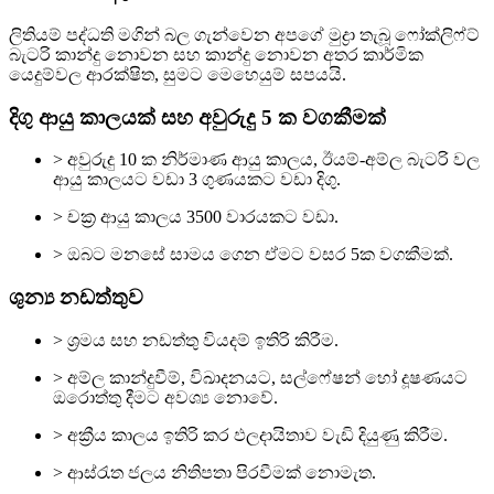
ලිතියම් පද්ධති මගින් බල ගැන්වෙන අපගේ මුද්‍රා තැබූ ෆෝක්ලිෆ්ට්
බැටරි කාන්දු නොවන සහ කාන්දු නොවන අතර කාර්මික
යෙදුම්වල ආරක්ෂිත, සුමට මෙහෙයුම් සපයයි.
දිගු ආයු කාලයක් සහ අවුරුදු 5 ක වගකීමක්
> අවුරුදු 10 ක නිර්මාණ ආයු කාලය, ඊයම්-අම්ල බැටරි වල
ආයු කාලයට වඩා 3 ගුණයකට වඩා දිගු.
> චක්‍ර ආයු කාලය 3500 වාරයකට වඩා.
> ඔබට මනසේ සාමය ගෙන ඒමට වසර 5ක වගකීමක්.
ශුන්‍ය නඩත්තුව
> ශ්‍රමය සහ නඩත්තු වියදම් ඉතිරි කිරීම.
> අම්ල කාන්දුවීම්, විඛාදනයට, සල්ෆේෂන් හෝ දූෂණයට
ඔරොත්තු දීමට අවශ්‍ය නොවේ.
> අක්‍රීය කාලය ඉතිරි කර ඵලදායිතාව වැඩි දියුණු කිරීම.
> ආස්රැත ජලය නිතිපතා පිරවීමක් නොමැත.