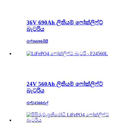
36V 690Ah ලිතියම් ෆෝක්ලිෆ්ට්
බැටරිය
එෆ්36690බීසී
24V 560Ah ලිතියම් ෆෝක්ලිෆ්ට්
බැටරිය
එෆ්24560එල්