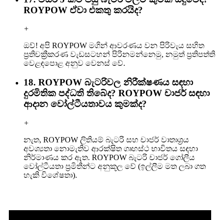
ROYPOW ඒවා එකතු කරයිද?
+
ඔව්! අපි ROYPOW මගින් ආවරණය වන පිරිවැය සහිත
ප්‍රතිචක්‍රීකරණ වැඩසටහන් පිරිනමන්නෙමු, නමුත් ප්‍රතිපත්ති
වෙළඳපොළ අනුව වෙනස් වේ.
18. ROYPOW බැටරිවල නිරීක්ෂණය සඳහා
දුරමිතික පද්ධති තිබේද? ROYPOW චාජර් සඳහා
ආදාන වෝල්ටීයතාවය කුමක්ද?
+
නැත, ROYPOW ලිතියම් බැටරි සහ චාජර් වාතාශ්‍රය
අවශ්‍යතා නොමැතිව ආරක්ෂිත ගෘහස්ථ භාවිතය සඳහා
නිර්මාණය කර ඇත. ROYPOW බැටරි චාජර් ගෝලීය
වෝල්ටීයතා ප්‍රමිතීන්ට අනුකූල වේ (ඉල්ලීම මත ලබා ගත
හැකි විශේෂතා).