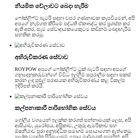
නියමිත වේලාවට බෙදා හැරීම
ෆෝක්ලිෆ්ට් බැටරි සඳහා වසර ගණනාවක කැපවීමෙන්, අපි
අපගේ නැව්ගත කිරීමේ පද්ධති ඒකාබද්ධ කර ප්‍රශස්ත කර
ඇති අතර, සෑම සේවාදායකයෙකුටම කඩිනම් බෙදාහැරීම
සහතික කරමු.
අභිරුචිකරණ සේවාව
ROYPOW අපගේ ෆෝක්ලිෆ්ට් ට්‍රක් බැටරි සඳහා අපගේ
ගනුදෙනුකරුවන්ගේ විවිධ ඉල්ලීම් සපුරාලීම සඳහා සකස්
කරන ලද පුළුල් පරාසයක අභිරුචිකරණය කළ විකල්ප
ඉදිරිපත් කරයි.
කල්පනාකාරී පාරිභෝගික සේවය
ගෝලීය වශයෙන් ඉලක්ක කරගත් සන්නාමයක් ලෙස, අපි
ආසියාව, යුරෝපය, අප්‍රිකාව, උතුරු ඇමරිකාව සහ
ඕෂනියාව පුරා අනුබද්ධිත සමාගම් සොයාගෙන ඇත්තෙමු.
ලෝක ව්‍යාප්ත පිරිසැලසුම් උපාය මාර්ගයක් සමඟින්, අපි