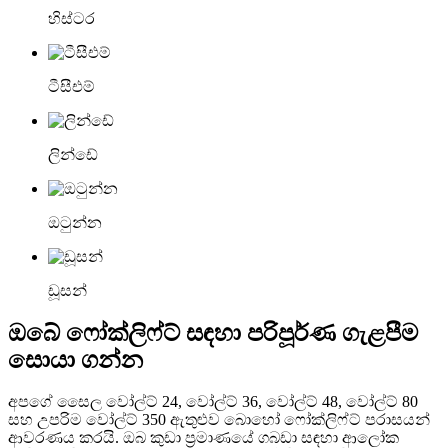
හිස්ටර
ටීසීඑම්
ලින්ඩේ
ඔටුන්න
ඩූසන්
ඔබේ ෆෝක්ලිෆ්ට් සඳහා පරිපූර්ණ ගැළපීම
සොයා ගන්න
අපගේ සෛල වෝල්ට් 24, වෝල්ට් 36, වෝල්ට් 48, වෝල්ට් 80
සහ උපරිම වෝල්ට් 350 ඇතුළුව බොහෝ ෆෝක්ලිෆ්ට් පරාසයන්
ආවරණය කරයි. ඔබ කුඩා ප්‍රමාණයේ ගබඩා සඳහා ආලෝක