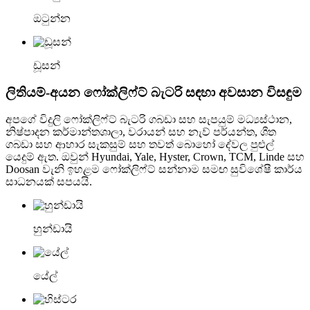
ඔටුන්න
ඩූසන්
ලිතියම්-අයන ෆෝක්ලිෆ්ට් බැටරි සඳහා අවසාන විසඳුම
අපගේ විදුලි ෆෝක්ලිෆ්ට් බැටරි ගබඩා සහ සැපයුම් මධ්‍යස්ථාන,
නිෂ්පාදන කර්මාන්තශාලා, වරායන් සහ නැව් පර්යන්ත, ශීත
ගබඩා සහ ආහාර සැකසුම් සහ තවත් බොහෝ දේවල පුළුල්
යෙදුම් ඇත. ඔවුන් Hyundai, Yale, Hyster, Crown, TCM, Linde සහ
Doosan වැනි ඉහළම ෆෝක්ලිෆ්ට් සන්නාම සමඟ සුවිශේෂී කාර්ය
සාධනයක් සපයයි.
හුන්ඩායි
යේල්