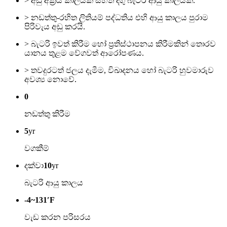
> අඩු අක්‍රීය කාලයක් සහිත දිගු බැටරි ආයු කාලයක්.
> නඩත්තු-රහිත ලිතියම් පද්ධතිය එහි ආයු කාලය පුරාම
පිරිවැය අඩු කරයි.
> බැටරි ඉවත් කිරීම හෝ ප්‍රතිස්ථාපනය කිරීමකින් තොරව
යානය තුළම වේගවත් ආරෝපණය.
> තවදුරටත් ජලය දැමීම, විඛාදනය හෝ බැටරි හුවමාරුව
අවශ්‍ය නොවේ.
0
නඩත්තු කිරීම
5
yr
වගකීම්
දක්වා
10
yr
බැටරි ආයු කාලය
-4~131′F
වැඩ කරන පරිසරය