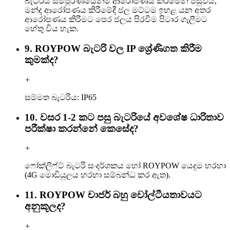
බැටරිය සම්පූර්ණයෙන්ම ආරෝපණය කිරීමෙන් පසුවය,
මන්ද ආරෝපණය කිරීමේදී ජල මට්ටම ඉහළ යන අතර
ආරෝපණය කිරීමට පෙර ජලය පිරවීම පිටාර ගැලීමට
හේතු විය හැක.
9. ROYPOW බැටරි වල IP ශ්‍රේණිගත කිරීම
කුමක්ද?
+
සම්මත බැටරිය: IP65
10. වසර 1-2 කට පසු බැටරියේ අවශේෂ ධාරිතාව
පරීක්ෂා කරන්නේ කෙසේද?
+
ෆෝක්ලිෆ්ට් බැටරි සංදර්ශකය හෝ ROYPOW යෙදුම හරහා
(4G මොඩියුලය හරහා සම්බන්ධ කර ඇත).
11. ROYPOW චාජර් බහු වෝල්ටීයතාවයට
අනුකූලද?
+