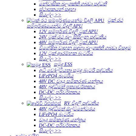
නේවාසික බලශක්ති ගබඩා පද්ධති
ස්ථාපකයන් සඳහා
සියල්ල >>
ට්‍රක් රථ
සම්පූර්ණයෙන්ම විදුලි APU
12V සම්පූර්ණ විදුලි ට්‍රක් APU
24V ට්‍රක් රථ බල සිසිලන පද්ධතිය
48V සම්පූර්ණ විදුලි ට්‍රක් APU
විශේෂිත වාහන සඳහා බලශක්ති ගබඩා විසඳුම
12V ට්‍රක් ආරම්භක බැටරිය
සියල්ල >>
සමුද්‍ර ESS
අධි වෝල්ටීයතා සමුද්‍ර බැටරි පද්ධතිය
LiFePO4 බැටරිය
48V DC වායු සමීකරණ යන්ත්‍රය
48V බුද්ධිමත් ප්‍රත්‍යාවර්තකය
DC-DC පරිවර්තකය
සියල්ල >>
RV විදුලි පද්ධතිය
48V බුද්ධිමත් ඕල්ටනේටරය
LiFePO4 බැටරිය
වායු සමීකරණ යන්ත්‍රය
DC-DC පරිවර්තකය
සියල්ල >>