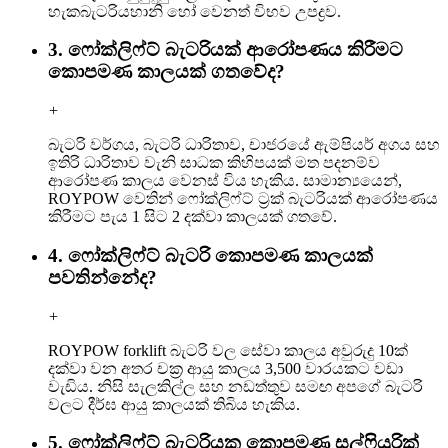
හැක
බැටරිය
හානි හෝ වෙනත් විභව උපද්‍රව.
3. ෆෝක්ලිෆ්ට් බැටරියක් ආරෝපණය කිරීමට
කොපමණ කාලයක් ගතවේද?
+
බැටරි වර්ගය, බැටරි ධාරිතාව, චාජරයේ ඇම්පියර් අගය සහ
ඉතිරි ධාරිතාව වැනි සාධක කිහිපයක් මත පදනම්ව
ආරෝපණ කාලය වෙනස් විය හැකිය. සාමාන්‍යයෙන්,
ROYPOW වෙතින් ෆෝක්ලිෆ්ට් ට්‍රක් බැටරියක් ආරෝපණය
කිරීමට පැය 1 සිට 2 දක්වා කාලයක් ගතවේ.
4. ෆෝක්ලිෆ්ට් බැටරි කොපමණ කාලයක්
පවතින්නේද?
+
ROYPOW forklift බැටරි වල සේවා කාලය අවුරුදු 10ක්
දක්වා වන අතර චක්‍ර ආයු කාලය 3,500 වාරයකට වඩා
වැඩිය. නිසි සැලකිල්ල සහ නඩත්තුව සමඟ අපගේ බැටරි
වලට දීර්ඝ ආයු කාලයක් තිබිය හැකිය.
5. ෆෝක්ලිෆ්ට් බැටරියක කොපමණ සල්ෆියුරික්