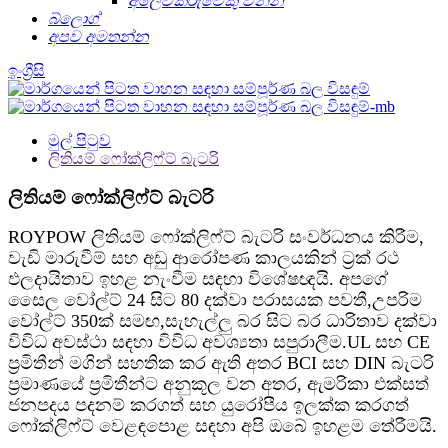
අලෙවිකරුවෙකු වන්න
බ්ලොග්
අපව අමතන්න
ඉංග්‍රීසි
මුල් පිටුව
ලිතියම් ෆෝක්ලිෆ්ට් බැටරි
ලිතියම් ෆෝක්ලිෆ්ට් බැටරි
ROYPOW ලිතියම් ෆෝක්ලිෆ්ට් බැටරි සංවර්ධනය කිරීම,
වැඩි මාරුවීම් සහ අඩු ආරෝපණ කාලයකින් ට්‍රක් රථ
ඵලදායිතාව ඉහළ නැංවීම සඳහා විශේෂඥයි. අපගේ
සෛල වෝල්ට් 24 සිට 80 දක්වා පරාසයක පවතී,
උපරිම
වෝල්ට් 350ක් සමඟ
,
සැහැල්ලු බර සිට බර ධාරිතාව දක්වා
විවිධ අවස්ථා සඳහා විවිධ අවශ්‍යතා සපුරාලීම.UL සහ CE
ප්‍රමිතීන් මගින් සහතික කර ඇති අතර BCI සහ DIN බැටරි
ප්‍රමාණයේ ප්‍රමිතීන්ට අනුකූල වන අතර, ඇමරිකා එක්සත්
ජනපදය පදනම් කරගත් සහ යුරෝපීය ඉලක්ක කරගත්
ෆෝක්ලිෆ්ට් වෙළඳපොළ සඳහා අපි ඔබේ ඉහළම තේරීමයි.