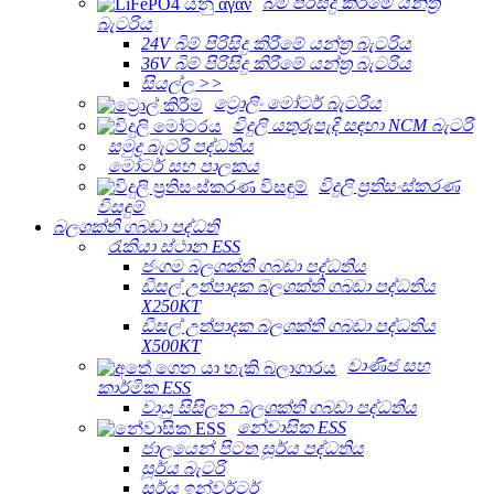
බිම පිරිසිදු කිරීමේ යන්ත්‍ර
බැටරිය
24V බිම් පිරිසිදු කිරීමේ යන්ත්‍ර බැටරිය
36V බිම් පිරිසිදු කිරීමේ යන්ත්‍ර බැටරිය
සියල්ල >>
ට්‍රොලිං මෝටර් බැටරිය
විදුලි යතුරුපැදි සඳහා NCM බැටරි
සමුද්‍ර බැටරි පද්ධතිය
මෝටර් සහ පාලකය
විදුලි ප්‍රතිසංස්කරණ
විසඳුම්
බලශක්ති ගබඩා පද්ධති
රැකියා ස්ථාන ESS
ජංගම බලශක්ති ගබඩා පද්ධතිය
ඩීසල් උත්පාදක බලශක්ති ගබඩා පද්ධතිය
X250KT
ඩීසල් උත්පාදක බලශක්ති ගබඩා පද්ධතිය
X500KT
වාණිජ සහ
කාර්මික ESS
වායු සිසිලන බලශක්ති ගබඩා පද්ධතිය
නේවාසික ESS
ජාලයෙන් පිටත සූර්ය පද්ධතිය
සූර්ය බැටරි
සූර්ය ඉන්වර්ටර්