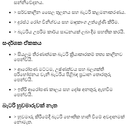
සන්නිවේදනය.
> සර්වකාලීන සෛල තුලනය සහ බැටරි කළමනාකරණය.
> දුරස්ථ රෝග විනිශ්චය සහ මෘදුකාංග උත්ශ්‍රේණි කිරීම.
> බැටරිය උපරිම කාර්ය සාධනයක් ලබා දීම සහතික කරයි.
සංදර්ශක ඒකකය
> සියලුම තීරණාත්මක බැටරි ක්‍රියාකාරකම් තත්‍ය කාලීනව
පෙන්වයි.
> ආරෝපණ මට්ටම, උෂ්ණත්වය සහ බලශක්ති
පරිභෝජනය වැනි බැටරිය පිළිබඳ ප්‍රධාන තොරතුරු
පෙන්වයි.
> ඉතිරි ආරෝපණ කාලය සහ දෝෂ අනතුරු ඇඟවීම
පෙන්වයි.
බැටරි හුවමාරුවක් නැත
> හුවමාරු කිරීමේදී බැටරි භෞතික හානි වීමේ අවදානමක්
නොමැත.