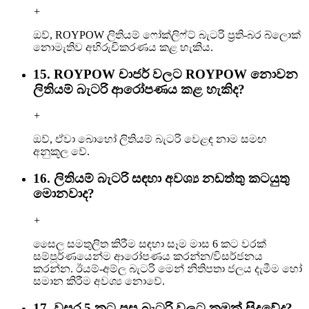
+
ඔව්, ROYPOW ලිතියම් ෆෝක්ලිෆ්ට් බැටරි ප්‍රති-බර බ්ලොක්
නොමැතිව අභිරුචිකරණය කළ හැකිය.
15. ROYPOW චාජර් වලට ROYPOW නොවන
ලිතියම් බැටරි ආරෝපණය කළ හැකිද?
+
ඔව්, ඒවා බොහෝ ලිතියම් බැටරි වෙළඳ නාම සමඟ
අනුකූල වේ.
16. ලිතියම් බැටරි සඳහා අවශ්‍ය නඩත්තු කටයුතු
මොනවාද?
+
සෛල සමතුලිත කිරීම සඳහා සෑම මාස 6 කට වරක්
සම්පූර්ණයෙන්ම ආරෝපණය කරන්න/විසර්ජනය
කරන්න. ඊයම්-අම්ල බැටරි මෙන් නිතිපතා ජලය දැමීම හෝ
සමාන කිරීම අවශ්‍ය නොවේ.
17. වසර 5 කට පසු බැටරි වලට කුමක් සිදුවේද?