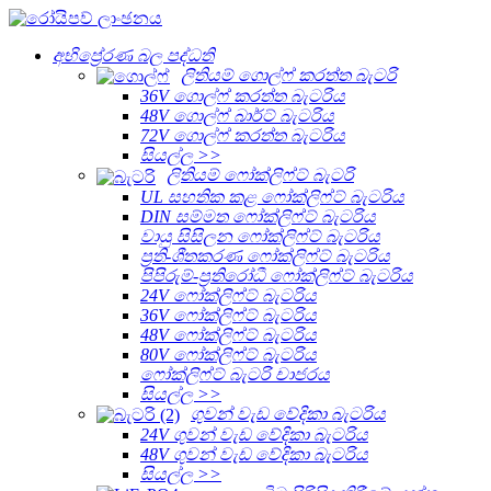
අභිප්‍රේරණ බල පද්ධති
ලිතියම් ගොල්ෆ් කරත්ත බැටරි
36V ගොල්ෆ් කරත්ත බැටරිය
48V ගොල්ෆ් බාර්ට් බැටරිය
72V ගොල්ෆ් කරත්ත බැටරිය
සියල්ල >>
ලිතියම් ෆෝක්ලිෆ්ට් බැටරි
UL සහතික කළ ෆෝක්ලිෆ්ට් බැටරිය
DIN සම්මත ෆෝක්ලිෆ්ට් බැටරිය
වායු සිසිලන ෆෝක්ලිෆ්ට් බැටරිය
ප්‍රති-ශීතකරණ ෆෝක්ලිෆ්ට් බැටරිය
පිපිරුම්-ප්‍රතිරෝධී ෆෝක්ලිෆ්ට් බැටරිය
24V ෆෝක්ලිෆ්ට් බැටරිය
36V ෆෝක්ලිෆ්ට් බැටරිය
48V ෆෝක්ලිෆ්ට් බැටරිය
80V ෆෝක්ලිෆ්ට් බැටරිය
ෆෝක්ලිෆ්ට් බැටරි චාජරය
සියල්ල >>
ගුවන් වැඩ වේදිකා බැටරිය
24V ගුවන් වැඩ වේදිකා බැටරිය
48V ගුවන් වැඩ වේදිකා බැටරිය
සියල්ල >>