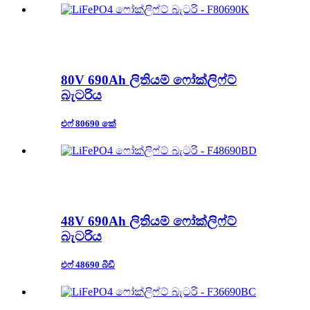
80V 690Ah ලිතියම් ෆෝක්ලිෆ්ට්
බැටරිය
එෆ් 80690 කේ
48V 690Ah ලිතියම් ෆෝක්ලිෆ්ට්
බැටරිය
එෆ් 48690 බීඩී