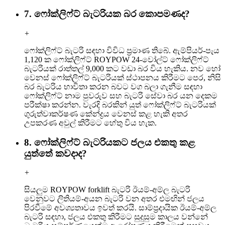
7. ෆෝක්ලිෆ්ට් බැටරියක බර කොපමණද?
+
ෆෝක්ලිෆ්ට් බැටරි සඳහා විවිධ ප්‍රමාණ තිබේ. ඇම්පියර්-පැය
1,120 ක ෆෝක්ලිෆ්ට් ROYPOW 24-වෝල්ට් ෆෝක්ලිෆ්ට්
බැටරියක් රාත්තල් 9,000 කට වඩා බර විය හැකිය. නව හෝ
වෙනස් ෆෝක්ලිෆ්ට් බැටරියක් ස්ථාපනය කිරීමට පෙර, නිසි
බර බැටරිය භාවිතා කරන බවට වග බලා ගැනීම සඳහා
ෆෝක්ලිෆ්ට් නාම පුවරුව සහ බැටරි සේවා බර යන දෙකම
පරීක්ෂා කරන්න. වැරදි බරකින් යුත් ෆෝක්ලිෆ්ට් බැටරියක්
ගුරුත්වාකර්ෂණ කේන්ද්‍රය වෙනස් කළ හැකි අතර
උපකරණ අවුල් කිරීමට හේතු විය හැක.
8. ෆෝක්ලිෆ්ට් බැටරියකට ජලය එකතු කළ
යුත්තේ කවදාද?
+
සියලුම ROYPOW forklift බැටරි ඊයම්-අම්ල බැටරි
වෙනුවට ලිතියම්-අයන බැටරි වන අතර එමඟින් ජලය
පිරවීමේ අවශ්‍යතාවය ඉවත් කරයි. සාම්ප්‍රදායික ඊයම්-අම්ල
බැටරි සඳහා, ජලය එකතු කිරීමට සුදුසුම කාලය වන්නේ