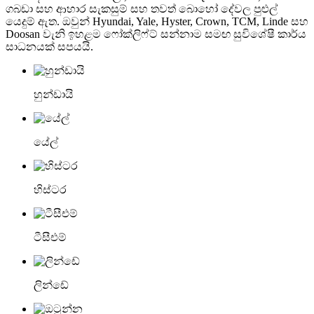
ගබඩා සහ ආහාර සැකසුම් සහ තවත් බොහෝ දේවල පුළුල්
යෙදුම් ඇත. ඔවුන් Hyundai, Yale, Hyster, Crown, TCM, Linde සහ
Doosan වැනි ඉහළම ෆෝක්ලිෆ්ට් සන්නාම සමඟ සුවිශේෂී කාර්ය
සාධනයක් සපයයි.
හුන්ඩායි
යේල්
හිස්ටර
ටීසීඑම්
ලින්ඩේ