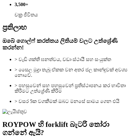
3,500+
චක්‍ර ජීවිතය
ප්‍රතිලාභ
ඔබේ ගොල්ෆ් කරත්තය ලිතියම් වලට උත්ශ්‍රේණි
කරන්න!
> වැඩි ශක්ති ඝනත්වය, වඩා ස්ථායී සහ සංයුක්ත
> සෛල මුද්‍රා තැබූ ඒකක වන අතර ජල කාන්දුවක් අවශ්‍ය
නොවේ.
> පහසුවෙන් සහ පහසුවෙන් ප්‍රතිස්ථාපනය කර භාවිතා
කිරීමට උත්ශ්‍රේණි කිරීම
> වසර 5ක වගකීමක් ඔබට මනසේ සාමය ගෙන එයි
ROYPOW හි forklift බැටරි තෝරා
ගන්නේ ඇයි?