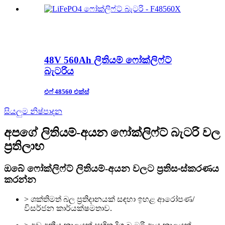
48V 560Ah ලිතියම් ෆෝක්ලිෆ්ට්
බැටරිය
එෆ් 48560 එක්ස්
සියලුම නිෂ්පාදන
අපගේ ලිතියම්-අයන ෆෝක්ලිෆ්ට් බැටරි වල
ප්‍රතිලාභ
ඔබේ ෆෝක්ලිෆ්ට් ලිතියම්-අයන වලට ප්‍රතිසංස්කරණය
කරන්න
> ශක්තිමත් බල ප්‍රතිදානයක් සඳහා ඉහළ ආරෝපණ/
විසර්ජන කාර්යක්ෂමතාව.