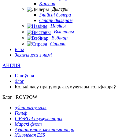
Кар'ера
Дылеры
Знайсці дылера
Стаць дылерам
Навіны
Выставы
Вэбінар
Справа
Блог
Звяжыцеся з намі
АНГЛІЯ
Галоўная
блог
Колькі часу працуюць акумулятары гольф-караў
Блог | ROYPOW
аўтапагрузчык
Гольф
LiFePO4 акумулятары
Марскі флот
Аўтаномная электрычнасць
Жыллёвая ESS