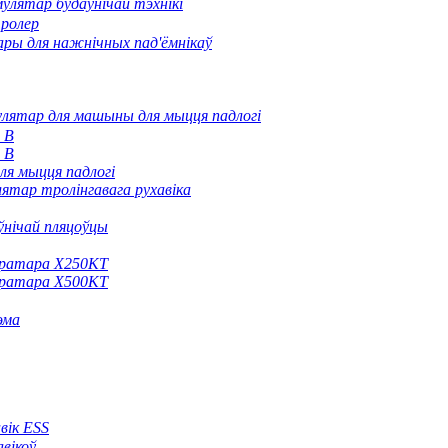
улятар будаўнічай тэхнікі
тролер
ры для нажнічных пад'ёмнікаў
лятар для машыны для мыцця падлогі
 В
 В
ля мыцця падлогі
ятар тролінгавага рухавіка
ўнічай пляцоўцы
нератара X250KT
нератара X500KT
эма
вік ESS
вікоў