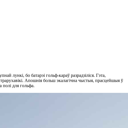
най лункі, бо батарэі гольф-караў разрадзіліся. Гэта,
ктрарухавікі. Апошнія больш экалагічна чыстыя, прасцейшыя ў
 полі для гольфа.