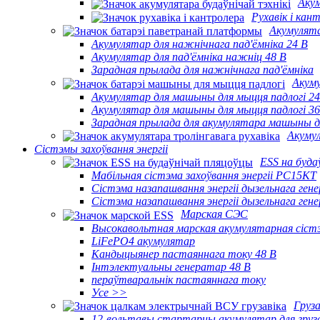
Акум
Рухавік і кан
Акумулята
Акумулятар для нажнічнага пад'ёмніка 24 В
Акумулятар для пад'ёмніка нажніц 48 В
Зарадная прылада для нажнічнага пад'ёмніка
Акуму
Акумулятар для машыны для мыцця падлогі 24
Акумулятар для машыны для мыцця падлогі 36
Зарадная прылада для акумулятара машыны д
Акумул
Сістэмы захоўвання энергіі
ESS на буда
Мабільная сістэма захоўвання энергіі PC15KT
Сістэма назапашвання энергіі дызельнага ге
Сістэма назапашвання энергіі дызельнага ге
Марская СЭС
Высокавольтная марская акумулятарная сіст
LiFePO4 акумулятар
Кандыцыянер пастаяннага току 48 В
Інтэлектуальны генератар 48 В
пераўтваральнік пастаяннага току
Усе >>
Груза
12-вольтавы стартарны акумулятар для груза