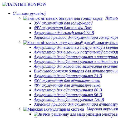
Сістэмы рухавікоў
Літыев
36V акумулятар для гольф-караў
48V акумулятар для гольфа Bart
Акумулятар для гольф-караў 72 В
Зарадная прылада для акумулятара гольф-кар
Акумулятар для вілачных пагрузчыкаў з сер
Акумулятар для вілачных пагрузчыкаў станд
Акумулятар для аўтапагрузчыка з паветран
Акумулятар для аўтапагрузчыка з вадкасны
Акумулятар для халоднага захоўвання вілачны
Выбухаабароненая батарэя для аўтапагрузчы
Акумулятар для аўтапагрузчыка 24 В
36V акумулятар для аўтапагрузчыка
48V акумулятар для аўтапагрузчыка
Акумулятар для аўтапагрузчыка 80 В
Акумулятар для аўтапагрузчыка 96 В
Акумулятар для аўтапагрузчыка 120 В
Зарадная прылада для акумулятара аўтапагр
Марская акумуля