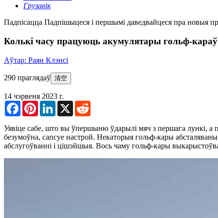
Грузавік
Падпісацца
Падпішыцеся і першымі даведвайцеся пра новыя пра
Колькі часу працуюць акумулятары гольф-караў
Аўтар: Раян Клэнсі
290 праглядаў
清空
14 чэрвеня 2023 г.
Facebook
Pinterest
LinkedIn
X
Reddit
Уявіце сабе, што вы ўпершыню ўдарылі мяч з першага лункі, а п
безумоўна, сапсуе настрой. Некаторыя гольф-кары абсталяваны
абслугоўванні і цішэйшыя. Вось чаму гольф-кары выкарыстоўваюц