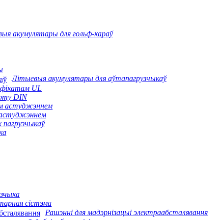
ыя акумулятары для гольф-караў
ы
Літыевыя акумулятары для аўтапагрузчыкаў
тыфікатам UL
арту DIN
ым астуджэннем
м астуджэннем
х пагрузчыкаў
ка
узчыка
тарная сістэма
Рашэнні для мадэрнізацыі электраабсталявання