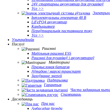
24V стартарны акумулятар для грузавікоў
Усе >>
Электрыч
Інтэлектуальны генератар 48 В
LiFePO4 акумулятар
Кандыцыянер
Пераўтваральнік пастаяннага току
Усе >>
Ультрадрайв
Паслугі
Рашэнні
Мабільныя рашэнні ESS
Рашэнні для рухавікоў і акумулятараў
Маніторынг
Прамысловая батарэя
Аўтадом / марскі транспарт
Захоўванне энергіі
Падтрымка
Гарантыя
Часта задаваныя пыта
Спампаваць
Даследаваць
Пра нас
Амбасадар брэнда