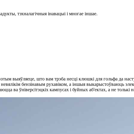
дукты, тэхналагічныя інавацыі і многае іншае.
отым выяўляеце, што вам трэба несці клюшкі для гольфа да наступ
 невялікім бензінавым рухавіком, а іншыя выкарыстоўваюць эле
ца ва ўніверсітэцкіх кампусах і буйных аб'ектах, а не толькі на