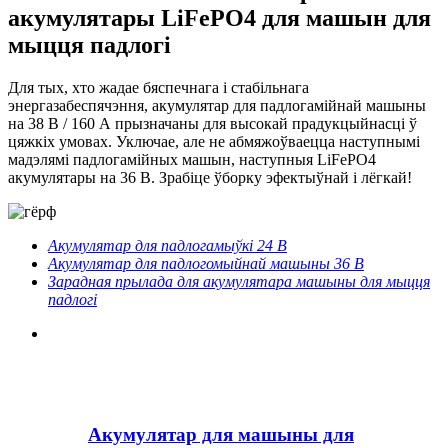
акумулятары LiFePO4 для машын для
мыцця падлогі
Для тых, хто жадае бяспечнага і стабільнага
энергазабеспячэння, акумулятар для падлогамійнай машыны
на 38 В / 160 А прызначаны для высокай прадукцыйнасці ў
цяжкіх умовах. Уключае, але не абмяжоўваецца наступнымі
мадэлямі падлогамійных машын, наступныя LiFePO4
акумулятары на 36 В. Зрабіце ўборку эфектыўнай і лёгкай!
Акумулятар для падлогамыўкі 24 В
Акумулятар для падлогомыйнай машыны 36 В
Зарадная прылада для акумулятара машыны для мыцця
падлогі
Акумулятар для машыны для