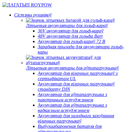
Сістэмы рухавікоў
Літыевыя акумулятары для гольф-караў
36V акумулятар для гольф-караў
48V акумулятар для гольфа Bart
Акумулятар для гольф-караў 72 В
Зарадная прылада для акумулятара гольф-
кары
Літыевыя акумулятары для аўтапагрузчыкаў
Акумулятар для вілачных пагрузчыкаў з
сертыфікатам UL
Акумулятар для вілачных пагрузчыкаў
стандарту DIN
Акумулятар для аўтапагрузчыка з
паветраным астуджэннем
Акумулятар для аўтапагрузчыка з
вадкасным астуджэннем
Акумулятар для халоднага захоўвання
вілачных пагрузчыкаў
Выбухаабароненая батарэя для
аўтапагрузчыка