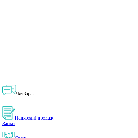
ЧатЗараз
Папярэдні продаж
Запыт