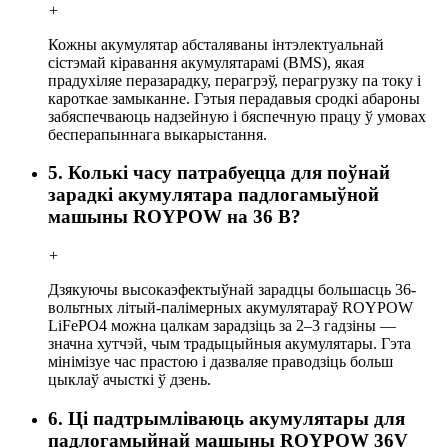
+
Кожны акумулятар абсталяваны інтэлектуальнай
сістэмай кіравання акумулятарамі (BMS), якая
прадухіляе перазарадку, перагрэў, перагрузку па току і
кароткае замыканне. Гэтыя перадавыя сродкі абароны
забяспечваюць надзейную і бяспечную працу ў умовах
бесперапыннага выкарыстання.
5. Колькі часу патрабуецца для поўнай
зарадкі акумулятара падлогамыўной
машыны ROYPOW на 36 В?
+
Дзякуючы высокаэфектыўнай зарадцы большасць 36-
вольтных літый-палімерных акумулятараў ROYPOW
LiFePO4 можна цалкам зарадзіць за 2–3 гадзіны —
значна хутчэй, чым традыцыйныя акумулятары. Гэта
мінімізуе час прастою і дазваляе праводзіць больш
цыклаў ачысткі ў дзень.
6. Ці падтрымліваюць акумулятары для
падлогамыйнай машыны ROYPOW 36V