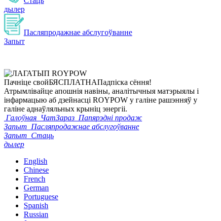
Стаць
дылер
Пасляпродажнае абслугоўванне
Запыт
Пачніце свой
БЯСПЛАТНА
Падпіска сёння!
Атрымлівайце апошнія навіны, аналітычныя матэрыялы і
інфармацыю аб дзейнасці ROYPOW у галіне рашэнняў у
галіне аднаўляльных крыніц энергіі.
Галоўная
ЧатЗараз
Папярэдні продаж
Запыт
Пасляпродажнае абслугоўванне
Запыт
Стаць
дылер
English
Chinese
French
German
Portuguese
Spanish
Russian