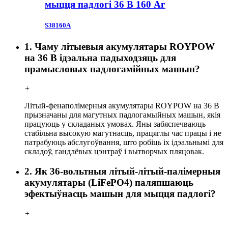
мыцця падлогі 36 В 160 Аг
S38160A
1. Чаму літыевыя акумулятары ROYPOW
на 36 В ідэальна падыходзяць для
прамысловых падлогамійных машын?
+
Літый-фенаполімерныя акумулятары ROYPOW на 36 В
прызначаны для магутных падлогамыйных машын, якія
працуюць у складаных умовах. Яны забяспечваюць
стабільна высокую магутнасць, працяглы час працы і не
патрабуюць абслугоўвання, што робіць іх ідэальнымі для
складоў, гандлёвых цэнтраў і вытворчых пляцовак.
2. Як 36-вольтныя літый-літый-палімерныя
акумулятары (LiFePO4) паляпшаюць
эфектыўнасць машын для мыцця падлогі?
+