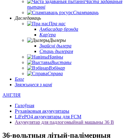
Часта задаваныя
пытанні
Спампаваць
Даследаваць
Пра нас
Амбасадар брэнда
Кар'ера
Дылеры
Знайсці дылера
Стаць дылерам
Навіны
Выставы
Вэбінар
Справа
Блог
Звяжыцеся з намі
АНГЛІЯ
Галоўная
Рухавіковыя акумулятары
LiFePO4 акумулятары для FCM
Акумулятар для падлогомыйнай машыны 36 В
36-вольтныя літый-палімерныя