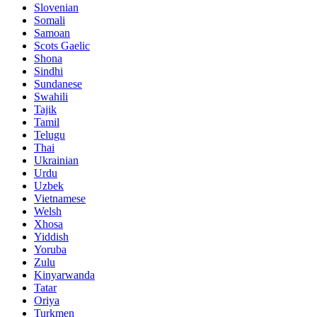
Slovenian
Somali
Samoan
Scots Gaelic
Shona
Sindhi
Sundanese
Swahili
Tajik
Tamil
Telugu
Thai
Ukrainian
Urdu
Uzbek
Vietnamese
Welsh
Xhosa
Yiddish
Yoruba
Zulu
Kinyarwanda
Tatar
Oriya
Turkmen