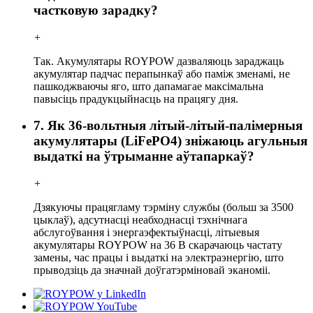
частковую зарадку?
+
Так. Акумулятары ROYPOW дазваляюць зараджаць
акумулятар падчас перапынкаў або паміж зменамі, не
пашкоджваючы яго, што дапамагае максімальна
павысіць прадукцыйнасць на працягу дня.
7. Як 36-вольтныя літый-літый-палімерныя
акумулятары (LiFePO4) зніжаюць агульныя
выдаткі на ўтрыманне аўтапаркаў?
+
Дзякуючы працягламу тэрміну службы (больш за 3500
цыклаў), адсутнасці неабходнасці тэхнічнага
абслугоўвання і энергаэфектыўнасці, літыевыя
акумулятары ROYPOW на 36 В скарачаюць частату
замены, час працы і выдаткі на электраэнергію, што
прыводзіць да значнай доўгатэрміновай эканоміі.