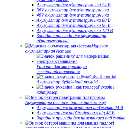
Акумулятар для аўтапагрузчыка 24 В
36V акумулятар для аўтапагрузчыка
48V акумулятар для аўтапагрузчыка
Акумулятар для аўтапагрузчыка 80 В
Акумулятар для аўтапагрузчыка 96 В
Акумулятар для аўтапагрузчыка 120 В
Зарадная прылада для акумулятара
аўтапагрузчыка
Марская
акумулятарная сістэма
Рашэнні для мадэрнізацыі
электраабсталявання
Акумулятар будаўнічай тэхнікі
Рухавік і
кантролер
Акумулятары для нажнічных пад'ёмнікаў
Акумулятар для нажнічнага пад'ёмніка 24 В
Акумулятар для пад'ёмніка нажніц 48 В
Зарадная прылада для нажнічнага пад'ёмніка