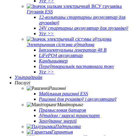
Усе >>
Грузавік ESS
12-вольтавы стартарны акумулятар для
грузавікоў
24V стартарны акумулятар для грузавікоў
Усе >>
Электрычная сістэма аўтадома
Інтэлектуальны генератар 48 В
LiFePO4 акумулятар
Кандыцыянер
Пераўтваральнік пастаяннага току
Усе >>
Ультрадрайв
Паслугі
Рашэнні
Мабільныя рашэнні ESS
Рашэнні для рухавікоў і акумулятараў
Маніторынг
Прамысловая батарэя
Аўтадом / марскі транспарт
Захоўванне энергіі
Падтрымка
Гарантыя