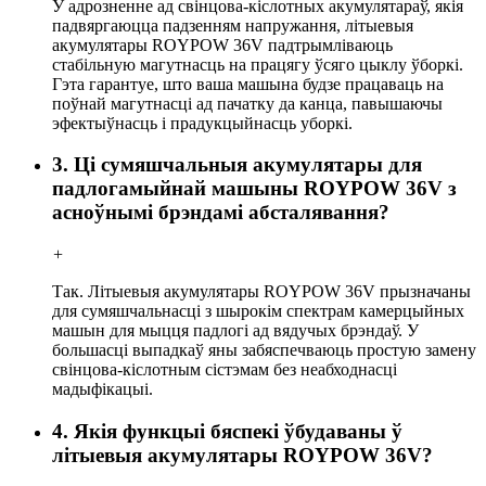
У адрозненне ад свінцова-кіслотных акумулятараў, якія
падвяргаюцца падзенням напружання, літыевыя
акумулятары ROYPOW 36V падтрымліваюць
стабільную магутнасць на працягу ўсяго цыклу ўборкі.
Гэта гарантуе, што ваша машына будзе працаваць на
поўнай магутнасці ад пачатку да канца, павышаючы
эфектыўнасць і прадукцыйнасць уборкі.
3. Ці сумяшчальныя акумулятары для
падлогамыйнай машыны ROYPOW 36V з
асноўнымі брэндамі абсталявання?
+
Так. Літыевыя акумулятары ROYPOW 36V прызначаны
для сумяшчальнасці з шырокім спектрам камерцыйных
машын для мыцця падлогі ад вядучых брэндаў. У
большасці выпадкаў яны забяспечваюць простую замену
свінцова-кіслотным сістэмам без неабходнасці
мадыфікацыі.
4. Якія функцыі бяспекі ўбудаваны ў
літыевыя акумулятары ROYPOW 36V?