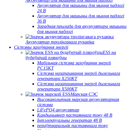
Акумулятар для машыны для мыцця падлогі
Акумулятар для машыны для мыцця падлогі
24 В
Акумулятар для машыны для мыцця падлогі
36 В
Зарадная прылада для акумулятара машыны
для мыцця падлогі
Акумулятар тролінгавага рухавіка
Сістэмы захоўвання энергіі
ESS на
будаўнічай пляцоўцы
Мабільная сістэма захоўвання энергіі
PC15KT
Сістэма назапашвання энергіі дызельнага
генератара X250KT
Сістэма назапашвання энергіі дызельнага
генератара X500KT
Марская СЭС
Высокавольтная марская акумулятарная
сістэма
LiFePO4 акумулятар
Кандыцыянер пастаяннага току 48 В
Інтэлектуальны генератар 48 В
пераўтваральнік пастаяннага току