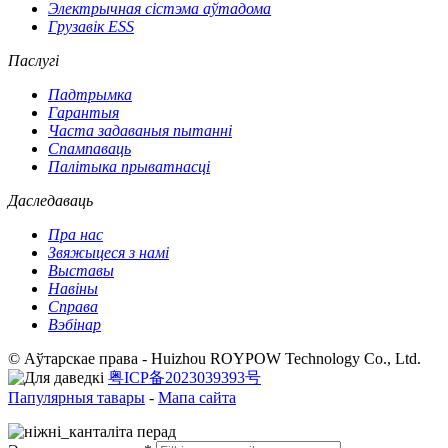
Электрычная сістэма аўтадома
Грузавік ESS
Паслугі
Падтрымка
Гарантыя
Часта задаваныя пытанні
Спампаваць
Палітыка прыватнасці
Даследаваць
Пра нас
Звяжыцеся з намі
Выставы
Навіны
Справа
Вэбінар
© Аўтарскае права - Huizhou ROYPOW Technology Co., Ltd.
粤ICP备2023039393号
Папулярныя тавары
-
Мапа сайта