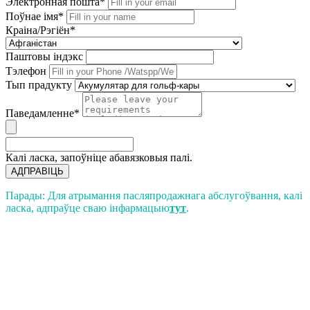
Электронная пошта*
Поўнае імя*
Краіна/Рэгіён*
Паштовы індэкс
Тэлефон
Тып прадукту
Паведамленне*
Калі ласка, запоўніце абавязковыя палі.
АДПРАВІЦЬ
Парады: Для атрымання пасляпродажнага абслугоўвання, калі
ласка, адпраўце сваю інфармацыю
тут
.