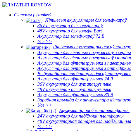
Сістэмы рухавікоў
Літыевыя акумулятары для гольф-караў
36V акумулятар для гольф-караў
48V акумулятар для гольфа Bart
Акумулятар для гольф-караў 72 В
Усе >>
Літыевыя акумулятары для аўтапагру
Акумулятар для вілачных пагрузчыкаў з сер
Акумулятар для вілачных пагрузчыкаў станд
Акумулятар для аўтапагрузчыка з паветран
Акумулятар для аўтапагрузчыка з антыфрыз
Выбухаабароненая батарэя для аўтапагрузчы
Акумулятар для аўтапагрузчыка 24 В
36V акумулятар для аўтапагрузчыка
48V акумулятар для аўтапагрузчыка
Акумулятар для аўтапагрузчыка 80 В
Зарадная прылада для акумулятара аўтапагр
Усе >>
Акумулятар пад'ёмнай платформы
24V акумулятар для пад'ёмнай платформы
48V акумулятарная батарэя для пад'ёмнай п
Усе >>