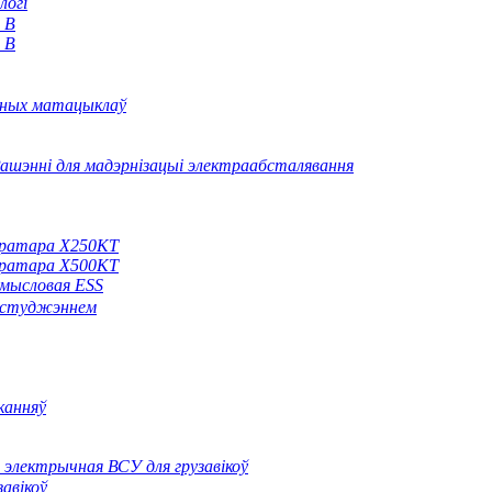
логі
 В
 В
ных матацыклаў
ашэнні для мадэрнізацыі электраабсталявання
нератара X250KT
нератара X500KT
амысловая ESS
 астуджэннем
канняў
 электрычная ВСУ для грузавікоў
авікоў