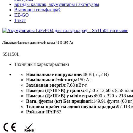
Брэнды калясак, акумулятары і аксэсуары
Вытворца гольф-караў
EZ-GO
Тэкст
Літыевая батарэя для гольф-кары 48 В 105 Аг
S51150L
Тэхнічныя характарыстыкі
Намінальнае напружанне:
48 В (51,2 В)
Намінальная ёмістасць:
150 Аг
Захаваная энергія:
7,68 кВт·г
Памеры (Д×Ш×В) у цалях:
31,50 х 12,60 х 8,58 цалі
Памеры (Д×Ш×В) у міліметрах:
800 х 320 х 218 мм
Вага, фунты (кг) Без процівагі:
149,91 фунта (68 кг
Тыповы прабег на адной поўнай зарадцы:
97-113 
Рэйтынг IP:
IP67