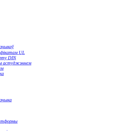
зчыкаў
тыфікатам UL
арту DIN
ым астуджэннем
ам
ка
узчыка
латформы