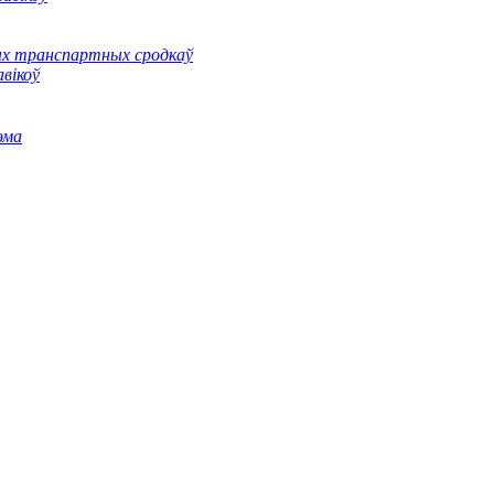
ных транспартных сродкаў
вікоў
эма