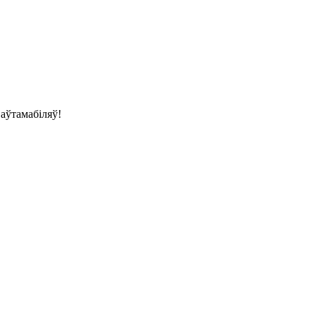
аўтамабіляў!