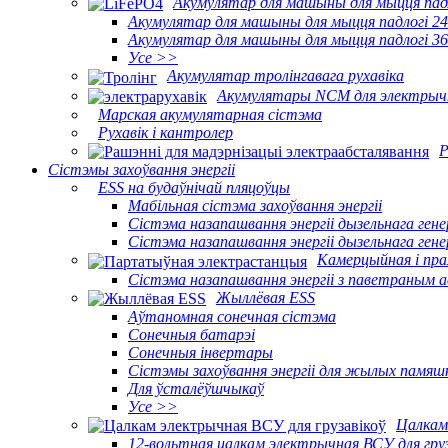
Акумулятар для машыны для мыцця пад
Акумулятар для машыны для мыцця падлогі 24
Акумулятар для машыны для мыцця падлогі 36
Усе >>
Акумулятар тролінгавага рухавіка
Акумулятары NCM для электрыч
Марская акумулятарная сістэма
Рухавік і кантролер
Р
Сістэмы захоўвання энергіі
ESS на будаўнічай пляцоўцы
Мабільная сістэма захоўвання энергіі
Сістэма назапашвання энергіі дызельнага ге
Сістэма назапашвання энергіі дызельнага ге
Камерцыйная і пр
Сістэма назапашвання энергіі з паветраным
Жыллёвая ESS
Аўтаномная сонечная сістэма
Сонечныя батарэі
Сонечныя інвертары
Сістэмы захоўвання энергіі для жылых памяш
Для ўсталёўшчыкаў
Усе >>
Цалкам
12-вольтная цалкам электрычная ВСУ для груз