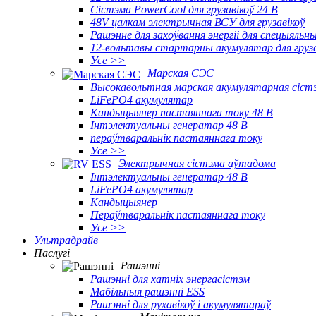
Сістэма PowerCool для грузавікоў 24 В
48V цалкам электрычная ВСУ для грузавікоў
Рашэнне для захоўвання энергіі для спецыяль
12-вольтавы стартарны акумулятар для груза
Усе >>
Марская СЭС
Высокавольтная марская акумулятарная сіст
LiFePO4 акумулятар
Кандыцыянер пастаяннага току 48 В
Інтэлектуальны генератар 48 В
пераўтваральнік пастаяннага току
Усе >>
Электрычная сістэма аўтадома
Інтэлектуальны генератар 48 В
LiFePO4 акумулятар
Кандыцыянер
Пераўтваральнік пастаяннага току
Усе >>
Ультрадрайв
Паслугі
Рашэнні
Рашэнні для хатніх энергасістэм
Мабільныя рашэнні ESS
Рашэнні для рухавікоў і акумулятараў