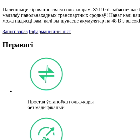
Палепшыце кіраванне сваім гольф-карам. S51105L забяспечвае 
мадэляў павольнахадных транспартных сродкаў! Нават калі ваш
можа падысці вам, калі вы шукаеце акумулятар на 48 В з высок
Запыт зараз
Інфармацыйны ліст
Перавагі
Простая ўстаноўка гольф-кары
без мадыфікацый