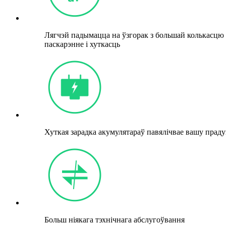
Лягчэй падымацца на ўзгорак з большай колькасцю
паскарэнне і хуткасць
Хуткая зарадка акумулятараў павялічвае вашу прад
Больш ніякага тэхнічнага абслугоўвання