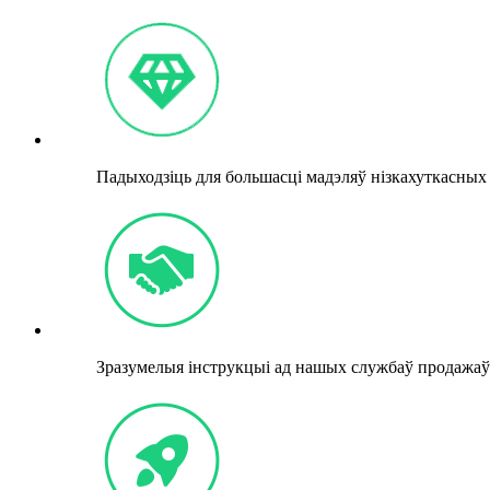
Падыходзіць для большасці мадэляў нізкахуткасных 
Зразумелыя інструкцыі ад нашых службаў продажаў