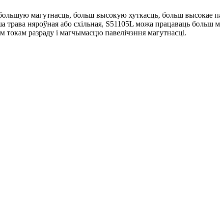
большую магутнасць, больш высокую хуткасць, больш высокае па
а трава няроўная або схільная, S51105L можа працаваць больш 
ім токам разраду і магчымасцю павелічэння магутнасці.