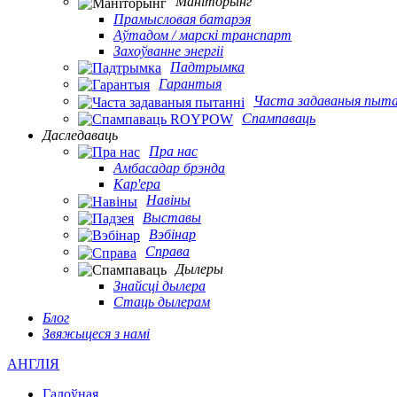
Маніторынг
Прамысловая батарэя
Аўтадом / марскі транспарт
Захоўванне энергіі
Падтрымка
Гарантыя
Часта задаваныя пыта
Спампаваць
Даследаваць
Пра нас
Амбасадар брэнда
Кар'ера
Навіны
Выставы
Вэбінар
Справа
Дылеры
Знайсці дылера
Стаць дылерам
Блог
Звяжыцеся з намі
АНГЛІЯ
Галоўная