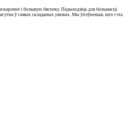
скарэнне і большую бяспеку. Падыходзіць для большасці
магутна ў самых складаных умовах. Мы ўпэўненыя, што гэта