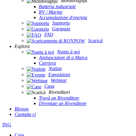
Monitoraghju
Batteria industriale
RV / Marine
Accumulazione d'energia
Supportu
Garanzia
FAQ
Scaricà
Esplora
Nantu à noi
Ambasciatore di a Marca
Carriera
Nutizie
Esposizioni
Webinar
Casu
Rivenditori
Truvà un Rivenditore
Diventate un Rivenditore
Bloggu
Cuntatta ci
ING
Casa