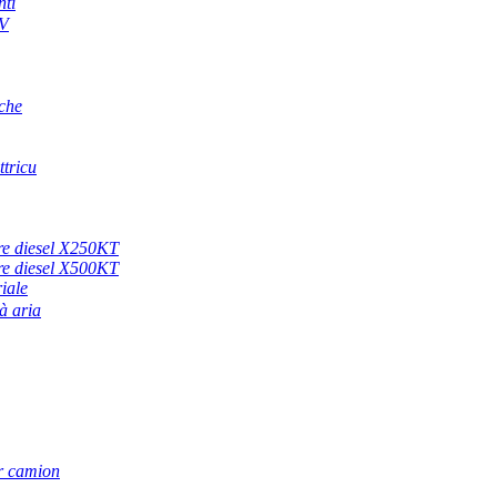
nti
4V
iche
ttricu
ore diesel X250KT
ore diesel X500KT
iale
à aria
er camion