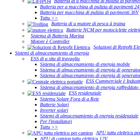
Batteria di a macchina di pulizia di pavime
Batteria per a macchina di pulizia di pavimenti 2
Batteria per macchina di pulizia di pavimenti 36V
Tuttu >>
Batteria di u mutore di pesca à traina
Batterie NCM per motociclette elettr
Sistema di Batteria Marina
Motore è Controller
Soluzioni di Retrofit Ele
Sistemi di almacenamiento di energia
ESS di u situ di travagliu
Sistema di almacenamiento di energia mobile
Sistema di almacenamiento di energia di generat
Sistema di almacenamiento di energia di generat
ESS Cummerciale è Industr
Sistema di almacenamiento di energia raffreddato 
ESS residenziale
Sistema Solare Fora di a Rete
Batterie Solari
Inverter solari
Sistemi di almacenamiento di energia residenziale
Per l'installatori
Tuttu >>
APU tuttu elettricu p
APU di camion tuttu elettricu 12V