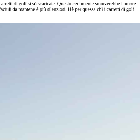
 carretti di golf si sò scaricate. Questu certamente smurzerebbe l'umore.
faciuli da mantene è più silenziosi. Hè per quessa chì i carretti di golf