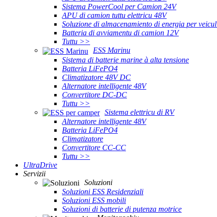
Sistema PowerCool per Camion 24V
APU di camion tuttu elettricu 48V
Soluzione di almacenamiento di energia per veiculi
Batteria di avviamentu di camion 12V
Tuttu >>
ESS Marinu
Sistema di batterie marine à alta tensione
Batteria LiFePO4
Climatizatore 48V DC
Alternatore intelligente 48V
Convertitore DC-DC
Tuttu >>
Sistema elettricu di RV
Alternatore intelligente 48V
Batteria LiFePO4
Climatizatore
Convertitore CC-CC
Tuttu >>
UltraDrive
Servizii
Soluzioni
Soluzioni ESS Residenziali
Soluzioni ESS mobili
Soluzioni di batterie di putenza motrice