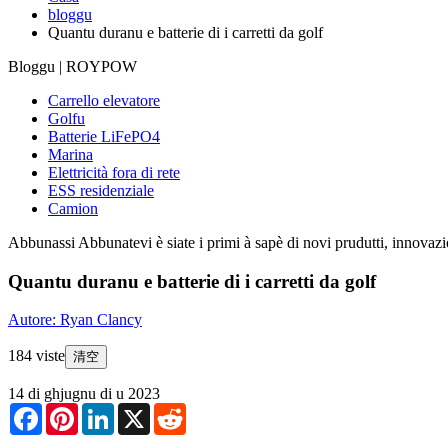
bloggu
Quantu duranu e batterie di i carretti da golf
Bloggu | ROYPOW
Carrello elevatore
Golfu
Batterie LiFePO4
Marina
Elettricità fora di rete
ESS residenziale
Camion
Abbunassi
Abbunatevi è siate i primi à sapè di novi prudutti, innovazi
Quantu duranu e batterie di i carretti da golf
Autore: Ryan Clancy
184 viste
清空
14 di ghjugnu di u 2023
Facebook
Pinterest
LinkedIn
X
Reddit