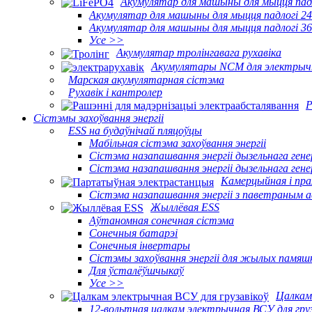
Акумулятар для машыны для мыцця пад
Акумулятар для машыны для мыцця падлогі 24
Акумулятар для машыны для мыцця падлогі 36
Усе >>
Акумулятар тролінгавага рухавіка
Акумулятары NCM для электрыч
Марская акумулятарная сістэма
Рухавік і кантролер
Р
Сістэмы захоўвання энергіі
ESS на будаўнічай пляцоўцы
Мабільная сістэма захоўвання энергіі
Сістэма назапашвання энергіі дызельнага ге
Сістэма назапашвання энергіі дызельнага ге
Камерцыйная і пр
Сістэма назапашвання энергіі з паветраным
Жыллёвая ESS
Аўтаномная сонечная сістэма
Сонечныя батарэі
Сонечныя інвертары
Сістэмы захоўвання энергіі для жылых памяш
Для ўсталёўшчыкаў
Усе >>
Цалкам
12-вольтная цалкам электрычная ВСУ для груз