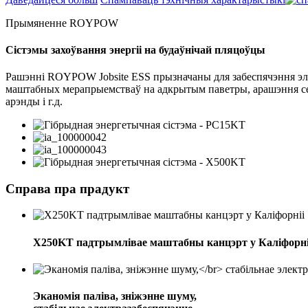
Прымяненне ROYPOW
Сістэмы захоўвання энергіі на будаўнічай пляцоўцы
Рашэнні ROYPOW Jobsite ESS прызначаны для забеспячэння элек
маштабных мерапрыемстваў на адкрытым паветры, арашэння сел
арэнды і г.д.
Справа пра прадукт
X250KT падтрымлівае маштабны канцэрт у Каліфорні
Эканомія паліва, зніжэнне шуму,