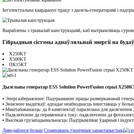
Інтэлектуальна каардынуе працу з дызель-генератарамі і падт
Выраблены з трывалай канструкцыяй, каб вытрымліваць суровы
Гібрыдныя сістэмы аднаўляльнай энергіі на буда
X250KT
X500KT
ПК15КТ
Дызельны генератар ESS Solution PowerFusion серыі X250K
▪ Энергазберажэнне: Падтрыманне працы размеркаванай генерац
▪ Зніжэнне выдаткаў: адпадае неабходнасць інвеставаць у боль
▪ Маштабаванасць: да 8 камплектаў паралельна для дасягнення 
▪ Падключэнне да пераменнага току: падключэнне да фотаэлектр
▪ Высокая грузападымальнасць: Падтрымлівае ўдарныя і індукт
Даведайцеся больш
Спампаваць тэхнічныя характарыстыкі