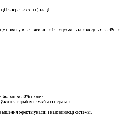
ці і энергаэфектыўнасці.
у нават у высакагорных і экстрэмальна халодных рэгіёнах.
 больш за 30% паліва.
даўжэння тэрміну службы генератара.
вышэння эфектыўнасці і надзейнасці сістэмы.