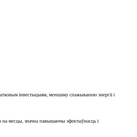
атковым інвестыцыям, меншаму спажыванню энергіі і
ю на месцы, значна павышаючы эфектыўнасць і