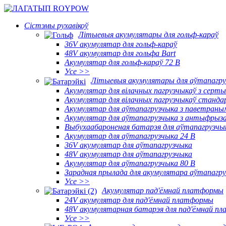
Сістэмы рухавікоў
Літыевыя акумулятары для гольф-караў
36V акумулятар для гольф-караў
48V акумулятар для гольфа Bart
Акумулятар для гольф-караў 72 В
Усе >>
Літыевыя акумулятары для аўтапагру
Акумулятар для вілачных пагрузчыкаў з сер
Акумулятар для вілачных пагрузчыкаў станд
Акумулятар для аўтапагрузчыка з паветран
Акумулятар для аўтапагрузчыка з антыфрыз
Выбухаабароненая батарэя для аўтапагрузчы
Акумулятар для аўтапагрузчыка 24 В
36V акумулятар для аўтапагрузчыка
48V акумулятар для аўтапагрузчыка
Акумулятар для аўтапагрузчыка 80 В
Зарадная прылада для акумулятара аўтапагр
Усе >>
Акумулятар пад'ёмнай платформы
24V акумулятар для пад'ёмнай платформы
48V акумулятарная батарэя для пад'ёмнай п
Усе >>