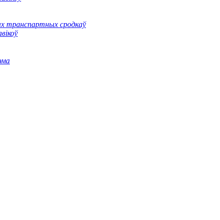
ных транспартных сродкаў
вікоў
эма