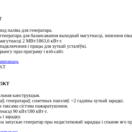
T
од паліва для генератара.
 генератара для балансавання выходнай магутнасці, зніжэння пік
магутнасці 2 МВт/1863,6 кВт·г.
падключэння і працы для хуткай усталёўкі.
ынгу праз праграму і вэб-сайт.
15KT
альная канструкцыя.
аў, генератараў, сонечных панэляў. <2 гадзіны хуткай зарадкі.
 а таксама сістэма пажаратушэння.
насці 90 кВт/180 кВт·г.
і зарадку.
а запускае генератар пры недастатковай зарадцы і спыняе яго п