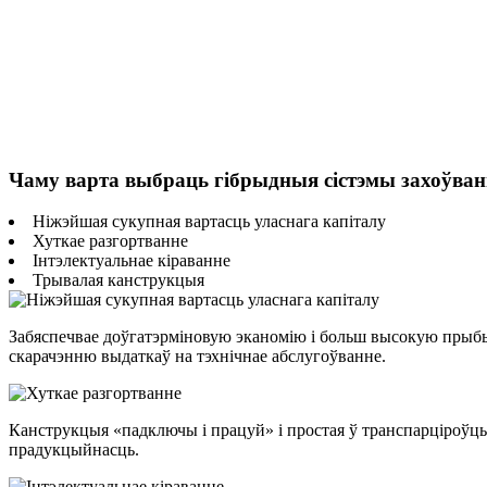
Чаму варта выбраць гібрыдныя сістэмы захоўван
Ніжэйшая сукупная вартасць уласнага капіталу
Хуткае разгортванне
Інтэлектуальнае кіраванне
Трывалая канструкцыя
Забяспечвае доўгатэрміновую эканомію і больш высокую прыб
скарачэнню выдаткаў на тэхнічнае абслугоўванне.
Канструкцыя «падключы і працуй» і простая ў транспарціроўц
прадукцыйнасць.