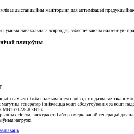
рымлівае дыстанцыйны маніторынг для аптымізацыі прадукцыйнас
я ўмовы навакольнага асяроддзя, забяспечваючы надзейную прац
ўнічай пляцоўцы
T
ыі з самым нізкім спажываннем паліва, што дазваляе зэканоміць
ш магутны генератар і зніжаецца кошт абслугоўвання за кошт па
2 МВт·г/1228,8 кВт·г.
ычных сістэм, электрасеткі або размеркаванай генерацыі для па
ыўныя нагрузкі.