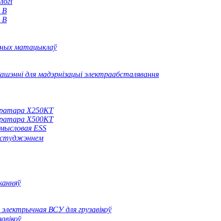
логі
 В
 В
ных матацыклаў
ашэнні для мадэрнізацыі электраабсталявання
нератара X250KT
нератара X500KT
амысловая ESS
 астуджэннем
канняў
 электрычная ВСУ для грузавікоў
авікоў