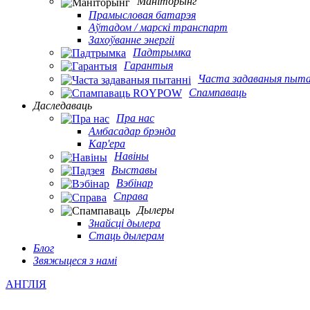
Маніторынг
Прамысловая батарэя
Аўтадом / марскі транспарт
Захоўванне энергіі
Падтрымка
Гарантыя
Часта задаваныя пыта
Спампаваць
Даследаваць
Пра нас
Амбасадар брэнда
Кар'ера
Навіны
Выставы
Вэбінар
Справа
Дылеры
Знайсці дылера
Стаць дылерам
Блог
Звяжыцеся з намі
АНГЛІЯ