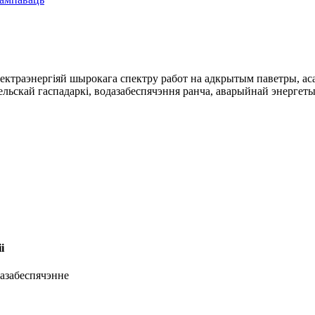
траэнергіяй шырокага спектру работ на адкрытым паветры, асаб
ьскай гаспадаркі, водазабеспячэння ранча, аварыйнай энергет
і