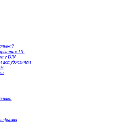
зчыкаў
тыфікатам UL
арту DIN
ым астуджэннем
ам
ка
узчыка
латформы