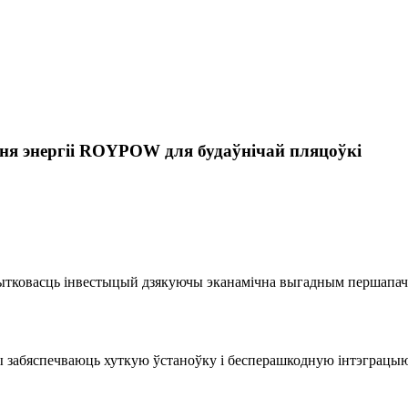
ня энергіі ROYPOW для будаўнічай пляцоўкі
ытковасць інвестыцый дзякуючы эканамічна выгадным першапач
ы забяспечваюць хуткую ўстаноўку і бесперашкодную інтэграцы