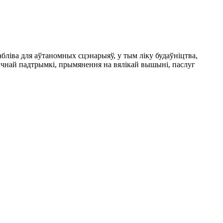
ліва для аўтаномных сцэнарыяў, у тым ліку будаўніцтва,
ычнай падтрымкі, прымянення на вялікай вышыні, паслуг