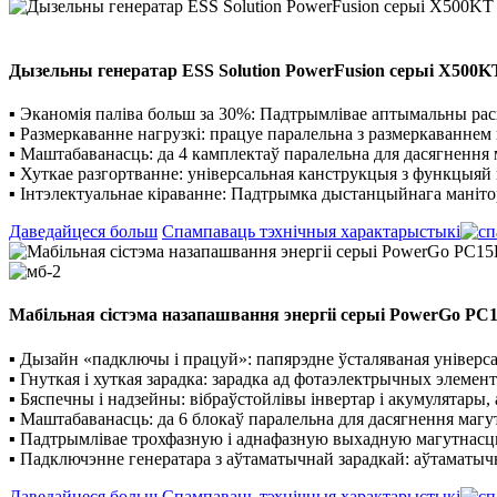
Дызельны генератар ESS Solution PowerFusion серыі X500K
▪ Эканомія паліва больш за 30%: Падтрымлівае аптымальны расх
▪ Размеркаванне нагрузкі: працуе паралельна з размеркаваннем
▪ Маштабаванасць: да 4 камплектаў паралельна для дасягнення 
▪ Хуткае разгортванне: універсальная канструкцыя з функцыяй 
▪ Інтэлектуальнае кіраванне: Падтрымка дыстанцыйнага манітор
Даведайцеся больш
Спампаваць тэхнічныя характарыстыкі
Мабільная сістэма назапашвання энергіі серыі PowerGo PC
▪ Дызайн «падключы і працуй»: папярэдне ўсталяваная універс
▪ Гнуткая і хуткая зарадка: зарадка ад фотаэлектрычных элемент
▪ Бяспечны і надзейны: вібраўстойлівы інвертар і акумулятары,
▪ Маштабаванасць: да 6 блокаў паралельна для дасягнення магут
▪ Падтрымлівае трохфазную і аднафазную выхадную магутнасць 
▪ Падключэнне генератара з аўтаматычнай зарадкай: аўтаматычн
Даведайцеся больш
Спампаваць тэхнічныя характарыстыкі