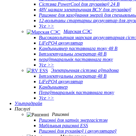
Сістэма PowerCool для грузавікоў 24 В
48V цалкам электрычная ВСУ для грузавікоў
Рашэнне для захоўвання энергіі для спецыяль
12-вольтавы стартарны акумулятар для груза
Усе >>
Марская СЭС
Высокавольтная марская акумулятарная сіст
LiFePO4 акумулятар
Кандыцыянер пастаяннага току 48 В
Інтэлектуальны генератар 48 В
пераўтваральнік пастаяннага току
Усе >>
Электрычная сістэма аўтадома
Інтэлектуальны генератар 48 В
LiFePO4 акумулятар
Кандыцыянер
Пераўтваральнік пастаяннага току
Усе >>
Ультрадрайв
Паслугі
Рашэнні
Рашэнні для хатніх энергасістэм
Мабільныя рашэнні ESS
Рашэнні для рухавікоў і акумулятараў