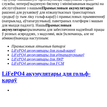
службы, непераўзыдзеную бяспеку і мінімізаваныя выдаткі на
абслугоўванне з нашымі
Прамысловыя акумулятары
і
рашэнні для рухавікоў для нізкахуткасных транспартных
сродкаў (у тым ліку гольф-караў) і прамысловых прымяненняў
(напрыклад, аўтапагрузчыкаў, паветраных платформ і машын
для мыцця падлогі). Нашы
Прамысловыя
акумулятары
прызначаны для забеспячэння надзейнай працы
ў розных асяроддзях, з мадэлямі, якія ўключаюць, але не
абмяжоўваюцца наступным:
Прамысловыя літыевыя батарэі
LiFePO4 акумулятары для гольф-караў
LiFePO4 акумулятары для аўтапагрузчыкаў
LiFePO4 акумулятары для AWP
LiFePO4 акумулятары для FCM
LiFePO4 акумулятары для гольф-
караў