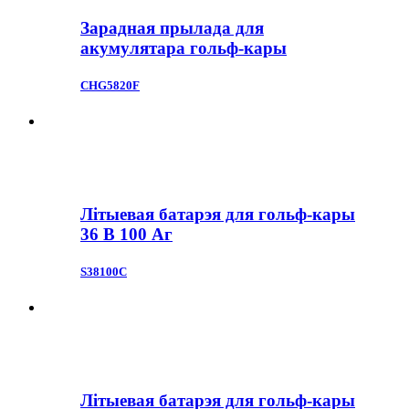
Зарадная прылада для
акумулятара гольф-кары
CHG5820F
Літыевая батарэя для гольф-кары
36 В 100 Аг
S38100C
Літыевая батарэя для гольф-кары