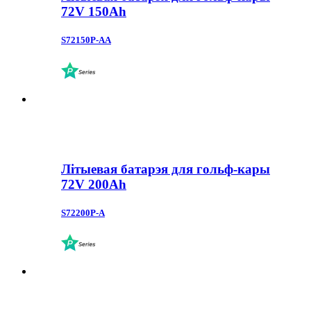
72V 150Ah
S72150P-AA
Літыевая батарэя для гольф-кары
72V 200Ah
S72200P-A