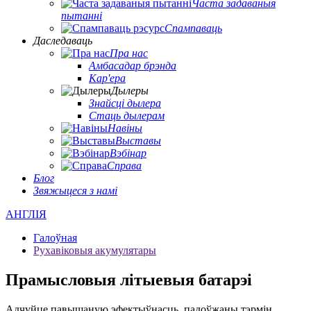
Часта задаваныя
пытанні
Спампаваць
Даследаваць
Пра нас
Амбасадар брэнда
Кар'ера
Дылеры
Знайсці дылера
Стаць дылерам
Навіны
Выставы
Вэбінар
Справа
Блог
Звяжыцеся з намі
АНГЛІЯ
Галоўная
Рухавіковыя акумулятары
Прамысловыя літыевыя батарэі
Адчуйце павышаную эфектыўнасць, падоўжаны тэрмін