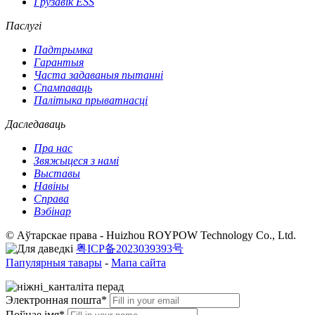
Грузавік ESS
Паслугі
Падтрымка
Гарантыя
Часта задаваныя пытанні
Спампаваць
Палітыка прыватнасці
Даследаваць
Пра нас
Звяжыцеся з намі
Выставы
Навіны
Справа
Вэбінар
© Аўтарскае права - Huizhou ROYPOW Technology Co., Ltd.
粤ICP备2023039393号
Папулярныя тавары
-
Мапа сайта
Электронная пошта*
Поўнае імя*