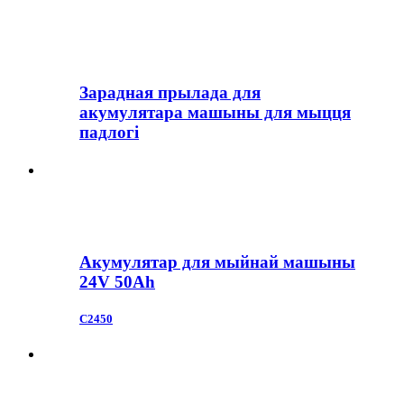
Зарадная прылада для
акумулятара машыны для мыцця
падлогі
Акумулятар для мыйнай машыны
24V 50Ah
С2450