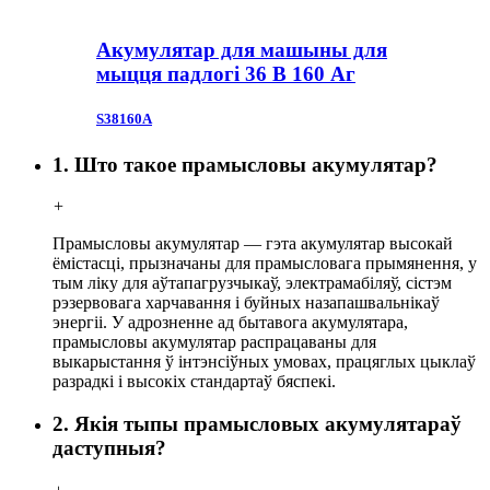
Акумулятар для машыны для
мыцця падлогі 36 В 160 Аг
S38160A
1. Што такое прамысловы акумулятар?
+
Прамысловы акумулятар — гэта акумулятар высокай
ёмістасці, прызначаны для прамысловага прымянення, у
тым ліку для аўтапагрузчыкаў, электрамабіляў, сістэм
рэзервовага харчавання і буйных назапашвальнікаў
энергіі. У адрозненне ад бытавога акумулятара,
прамысловы акумулятар распрацаваны для
выкарыстання ў інтэнсіўных умовах, працяглых цыклаў
разрадкі і высокіх стандартаў бяспекі.
2. Якія тыпы прамысловых акумулятараў
даступныя?