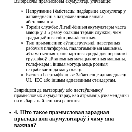
Выбіраючы прамысловы акумулятар, улічвайце:
Напружанне і ёмістасць: падбярыце акумулятар у
адпаведнасці з патрабаваннямі вашага
абсталявання.
Тэрмін службы: Літый-іённыя акумулятары часта
маюць у 3-5 разоў большы тэрмін службы, чым
традыцыйныя свінцова-кіслотныя.
Тып прымянення: аўтапагрузчыкі, паветраныя
рабочыя платформы, падлогамыйныя машыны,
аўтаматычныя транспартныя сродкі для перавозкі
грузавікоў, аўтаномныя матацыклетныя машыны,
гольф-кары і іншыя могуць мець розныя
патрабаванні да магутнасці.
Бяспека і сертыфікацыя: Забяспечце адпаведнасць
UL, IEC або іншым адпаведным стандартам.
Звярніцеся да вытворцаў або пастаўшчыкоў
прамысловых акумулятараў, каб атрымаць рэкамендацыі
па выбары найлепшага рашэння.
4. Што такое прамысловая зарадная
прылада для акумулятараў і чаму яна
важная?