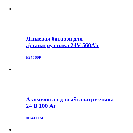
Літыевая батарэя для
аўтапагрузчыка 24V 560Ah
F24560P
Акумулятар для аўтапагрузчыка
24 В 100 Аг
Ф24100М