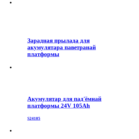
Зарадная прылада для
акумулятара паветранай
платформы
Акумулятар для пад'ёмнай
платформы 24V 105Ah
S24105