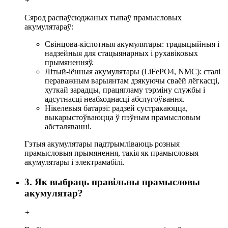
+
Сярод распаўсюджаных тыпаў прамысловых
акумулятараў:
Свінцова-кіслотныя акумулятары: традыцыйныя і
надзейныя для стацыянарных і рухавіковых
прымяненняў.
Літый-іённыя акумулятары (LiFePO4, NMC): сталі
пераважным варыянтам дзякуючы сваёй лёгкасці,
хуткай зарадцы, працягламу тэрміну службы і
адсутнасці неабходнасці абслугоўвання.
Нікелевыя батарэі: радзей сустракаюцца,
выкарыстоўваюцца ў пэўным прамысловым
абсталяванні.
Гэтыя акумулятары падтрымліваюць розныя
прамысловыя прымянення, такія як прамысловыя
акумулятары і электрамабілі.
3. Як выбраць правільны прамысловы
акумулятар?
+