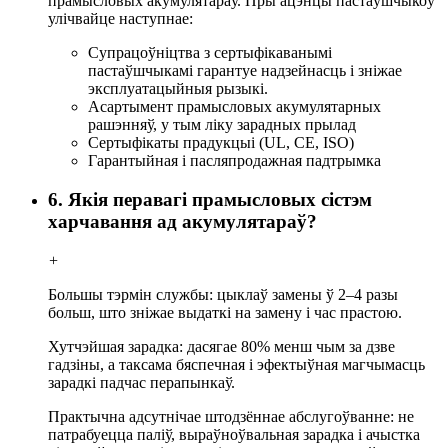
прамысловых акумулятараў. Пры ацэнцы пастаўшчыкоў
улічвайце наступнае:
Супрацоўніцтва з сертыфікаванымі
пастаўшчыкамі гарантуе надзейнасць і зніжае
эксплуатацыйныя рызыкі.
Асартымент прамысловых акумулятарных
рашэнняў, у тым ліку зарадных прылад
Сертыфікаты прадукцыі (UL, CE, ISO)
Гарантыйная і пасляпродажная падтрымка
6. Якія перавагі прамысловых сістэм
харчавання ад акумулятараў?
+
Большы тэрмін службы: цыклаў замены ў 2–4 разы
больш, што зніжае выдаткі на замену і час прастою.
Хутчэйшая зарадка: дасягае 80% менш чым за дзве
гадзіны, а таксама бяспечная і эфектыўная магчымасць
зарадкі падчас перапынкаў.
Практычна адсутнічае штодзённае абслугоўванне: не
патрабуецца паліў, выраўноўвальная зарадка і ачыстка