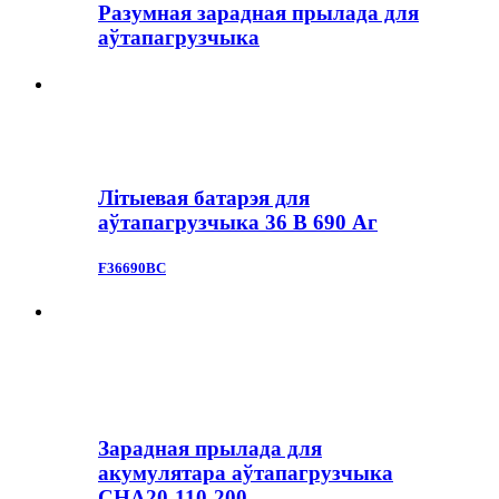
Разумная зарадная прылада для
аўтапагрузчыка
Літыевая батарэя для
аўтапагрузчыка 36 В 690 Аг
F36690BC
Зарадная прылада для
акумулятара аўтапагрузчыка
CHA20-110-200