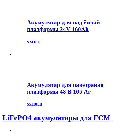
Акумулятар для пад'ёмнай
платформы 24V 160Ah
S24160
Акумулятар для паветранай
платформы 48 В 105 Аг
S51105B
LiFePO4 акумулятары для FCM