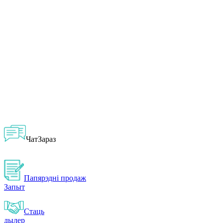
ЧатЗараз
Папярэдні продаж
Запыт
Стаць
дылер