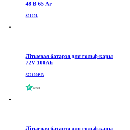
48 В 65 Аг
S5165L
Літыевая батарэя для гольф-кары
72V 100Ah
S72100P-B
Літыевая батарэя для гольф-кары