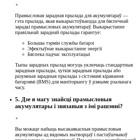
+
Прамысловая зарадная прылада для акумулятараў —
гэта прылада, якая выкарыстоўваецца для бяспечнай
зарадкі прамысловых акумулятараў. Выкарыстанне
правільнай зараднай прылады гарантуе:
Большы тэрмін службы батарэі
Эфектыўнае выкарыстанне энергіі
Бяспека падчас эксплуатацыі
Тыпы зарадных прылад могуць уключаць стандартныя
зарадныя прылады, хуткія зарадныя прылады або
разумныя зарадныя прылады з сістэмамі кіравання
батарэямі (BMS) для маніторынгу ў рэжыме рэальнага
часу.
5. Дзе я магу знайсці прамысловыя
акумулятары і звязаныя з імі рашэнні?
+
Вы можаце набыць высакаякасныя прамысловыя
акумулятары ад вядомых вытворцаў і пастаўшчыкоў