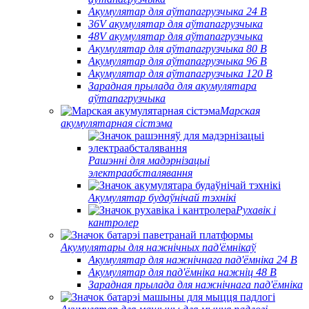
Акумулятар для аўтапагрузчыка 24 В
36V акумулятар для аўтапагрузчыка
48V акумулятар для аўтапагрузчыка
Акумулятар для аўтапагрузчыка 80 В
Акумулятар для аўтапагрузчыка 96 В
Акумулятар для аўтапагрузчыка 120 В
Зарадная прылада для акумулятара
аўтапагрузчыка
Марская
акумулятарная сістэма
Рашэнні для мадэрнізацыі
электраабсталявання
Акумулятар будаўнічай тэхнікі
Рухавік і
кантролер
Акумулятары для нажнічных пад'ёмнікаў
Акумулятар для нажнічнага пад'ёмніка 24 В
Акумулятар для пад'ёмніка нажніц 48 В
Зарадная прылада для нажнічнага пад'ёмніка