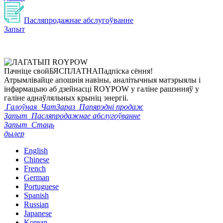
Пасляпродажнае абслугоўванне
Запыт
Пачніце свой
БЯСПЛАТНА
Падпіска сёння!
Атрымлівайце апошнія навіны, аналітычныя матэрыялы і
інфармацыю аб дзейнасці ROYPOW у галіне рашэнняў у
галіне аднаўляльных крыніц энергіі.
Галоўная
ЧатЗараз
Папярэдні продаж
Запыт
Пасляпродажнае абслугоўванне
Запыт
Стаць
дылер
English
Chinese
French
German
Portuguese
Spanish
Russian
Japanese
Korean