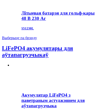
Літыевая батарэя для гольф-кары
48 В 230 Аг
S51230L
Выберыце па брэнду
LiFePO4 акумулятары для
аўтапагрузчыкаў
Акумулятар LiFePO4 з
паветраным астуджэннем для
аўтапагрузчыка