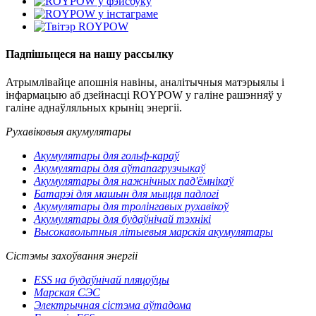
Падпішыцеся на нашу рассылку
Атрымлівайце апошнія навіны, аналітычныя матэрыялы і
інфармацыю аб дзейнасці ROYPOW у галіне рашэнняў у
галіне аднаўляльных крыніц энергіі.
Рухавіковыя акумулятары
Акумулятары для гольф-караў
Акумулятары для аўтапагрузчыкаў
Акумулятары для нажнічных пад'ёмнікаў
Батарэі для машын для мыцця падлогі
Акумулятары для тролінгавых рухавікоў
Акумулятары для будаўнічай тэхнікі
Высокавольтныя літыевыя марскія акумулятары
Сістэмы захоўвання энергіі
ESS на будаўнічай пляцоўцы
Марская СЭС
Электрычная сістэма аўтадома