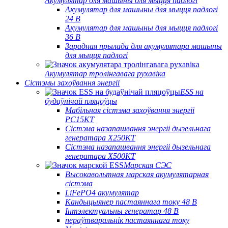
Акумулятар для машыны для мыцця падлогі
Акумулятар для машыны для мыцця падлогі
24 В
Акумулятар для машыны для мыцця падлогі
36 В
Зарадная прылада для акумулятара машыны
для мыцця падлогі
Акумулятар тролінгавага рухавіка
Сістэмы захоўвання энергіі
ESS на
будаўнічай пляцоўцы
Мабільная сістэма захоўвання энергіі
PC15KT
Сістэма назапашвання энергіі дызельнага
генератара X250KT
Сістэма назапашвання энергіі дызельнага
генератара X500KT
Марская СЭС
Высокавольтная марская акумулятарная
сістэма
LiFePO4 акумулятар
Кандыцыянер пастаяннага току 48 В
Інтэлектуальны генератар 48 В
пераўтваральнік пастаяннага току