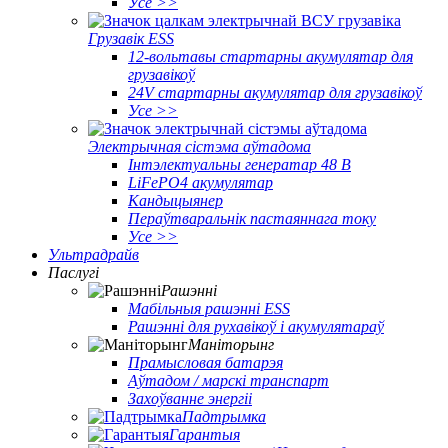
Усе >>
Грузавік ESS
12-вольтавы стартарны акумулятар для
грузавікоў
24V стартарны акумулятар для грузавікоў
Усе >>
Электрычная сістэма аўтадома
Інтэлектуальны генератар 48 В
LiFePO4 акумулятар
Кандыцыянер
Пераўтваральнік пастаяннага току
Усе >>
Ультрадрайв
Паслугі
Рашэнні
Мабільныя рашэнні ESS
Рашэнні для рухавікоў і акумулятараў
Маніторынг
Прамысловая батарэя
Аўтадом / марскі транспарт
Захоўванне энергіі
Падтрымка
Гарантыя