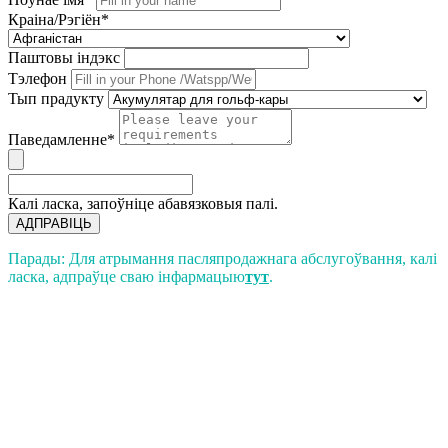
Краіна/Рэгіён*
Паштовы індэкс
Тэлефон
Тып прадукту
Паведамленне*
Калі ласка, запоўніце абавязковыя палі.
АДПРАВІЦЬ
Парады: Для атрымання пасляпродажнага абслугоўвання, калі
ласка, адпраўце сваю інфармацыю
тут
.