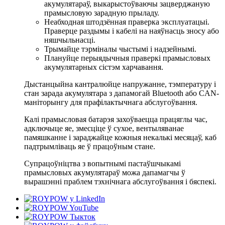
акумулятараў, выкарыстоўваючы зацверджаную
прамысловую зарадную прыладу.
Неабходная штодзённая праверка эксплуатацыі.
Праверце раздымы і кабелі на наяўнасць зносу або
няшчыльнасці.
Трымайце тэрміналы чыстымі і надзейнымі.
Плануйце перыядычныя праверкі прамысловых
акумулятарных сістэм харчавання.
Дыстанцыйна кантралюйце напружанне, тэмпературу і
стан зарада акумулятара з дапамогай Bluetooth або CAN-
маніторынгу для прафілактычнага абслугоўвання.
Калі прамысловая батарэя захоўваецца працяглы час,
адключыце яе, змесціце ў сухое, вентыляванае
памяшканне і зараджайце кожныя некалькі месяцаў, каб
падтрымліваць яе ў працоўным стане.
Супрацоўніцтва з вопытнымі пастаўшчыкамі
прамысловых акумулятараў можа дапамагчы ў
вырашэнні праблем тэхнічнага абслугоўвання і бяспекі.