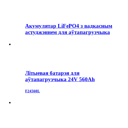
Акумулятар LiFePO4 з вадкасным
астуджэннем для аўтапагрузчыка
Літыевая батарэя для
аўтапагрузчыка 24V 560Ah
F24560L