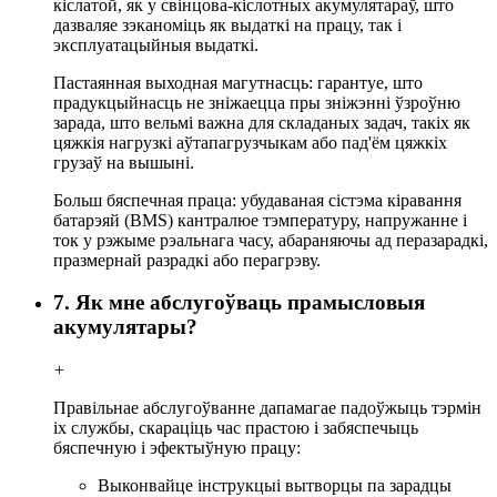
кіслатой, як у свінцова-кіслотных акумулятараў, што
дазваляе зэканоміць як выдаткі на працу, так і
эксплуатацыйныя выдаткі.
Пастаянная выходная магутнасць: гарантуе, што
прадукцыйнасць не зніжаецца пры зніжэнні ўзроўню
зарада, што вельмі важна для складаных задач, такіх як
цяжкія нагрузкі аўтапагрузчыкам або пад'ём цяжкіх
грузаў на вышыні.
Больш бяспечная праца: убудаваная сістэма кіравання
батарэяй (BMS) кантралюе тэмпературу, напружанне і
ток у рэжыме рэальнага часу, абараняючы ад перазарадкі,
празмернай разрадкі або перагрэву.
7. Як мне абслугоўваць прамысловыя
акумулятары?
+
Правільнае абслугоўванне дапамагае падоўжыць тэрмін
іх службы, скараціць час прастою і забяспечыць
бяспечную і эфектыўную працу:
Выконвайце інструкцыі вытворцы па зарадцы