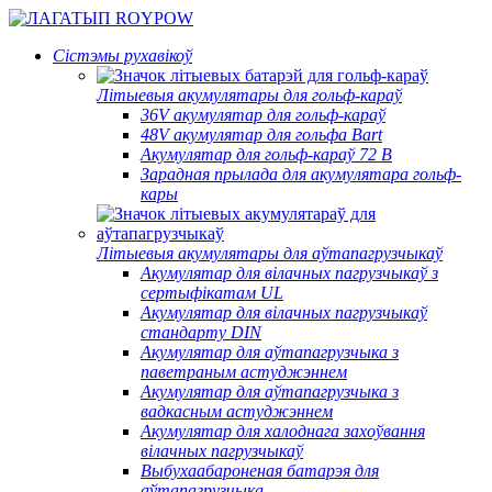
Сістэмы рухавікоў
Літыевыя акумулятары для гольф-караў
36V акумулятар для гольф-караў
48V акумулятар для гольфа Bart
Акумулятар для гольф-караў 72 В
Зарадная прылада для акумулятара гольф-
кары
Літыевыя акумулятары для аўтапагрузчыкаў
Акумулятар для вілачных пагрузчыкаў з
сертыфікатам UL
Акумулятар для вілачных пагрузчыкаў
стандарту DIN
Акумулятар для аўтапагрузчыка з
паветраным астуджэннем
Акумулятар для аўтапагрузчыка з
вадкасным астуджэннем
Акумулятар для халоднага захоўвання
вілачных пагрузчыкаў
Выбухаабароненая батарэя для
аўтапагрузчыка