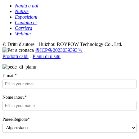
Nantu à noi
Nutizie
Esposizioni
Cuntatta ci
Carriera
Webinar
© Dritti d'autore - Huizhou ROYPOW Technology Co., Ltd.
粤ICP备2023039393号
Prodotti caldi
-
Pianu di u situ
E-mail*
Nome interu*
Paese/Regione*