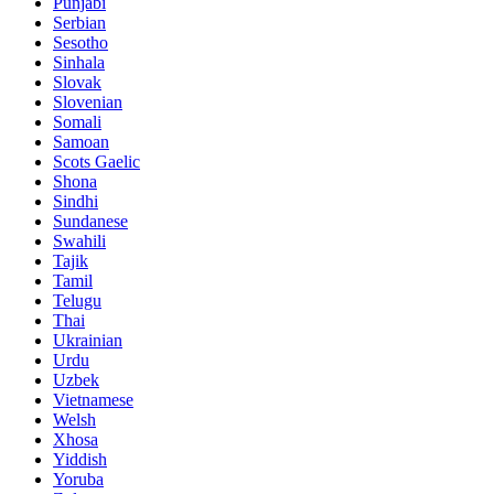
Punjabi
Serbian
Sesotho
Sinhala
Slovak
Slovenian
Somali
Samoan
Scots Gaelic
Shona
Sindhi
Sundanese
Swahili
Tajik
Tamil
Telugu
Thai
Ukrainian
Urdu
Uzbek
Vietnamese
Welsh
Xhosa
Yiddish
Yoruba