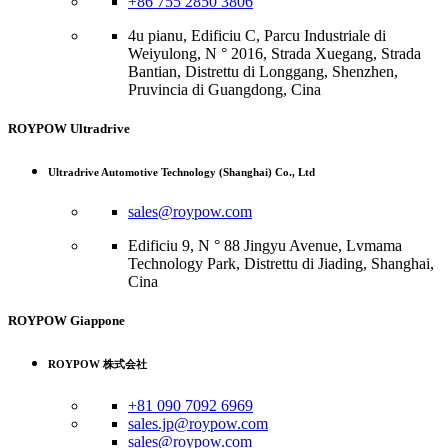
+86 755 2850 3806
4u pianu, Edificiu C, Parcu Industriale di
Weiyulong, N ° 2016, Strada Xuegang, Strada
Bantian, Distrettu di Longgang, Shenzhen,
Pruvincia di Guangdong, Cina
ROYPOW Ultradrive
Ultradrive Automotive Technology (Shanghai) Co., Ltd
sales@roypow.com
Edificiu 9, N ° 88 Jingyu Avenue, Lvmama
Technology Park, Distrettu di Jiading, Shanghai,
Cina
ROYPOW Giappone
ROYPOW 株式会社
+81 090 7092 6969
sales.jp@roypow.com
sales@roypow.com