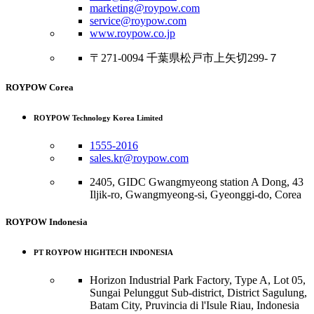
marketing@roypow.com
service@roypow.com
www.roypow.co.jp
〒271-0094 千葉県松戸市上矢切299-７
ROYPOW Corea
ROYPOW Technology Korea Limited
1555-2016
sales.kr@roypow.com
2405, GIDC Gwangmyeong station A Dong, 43
Iljik-ro, Gwangmyeong-si, Gyeonggi-do, Corea
ROYPOW Indonesia
PT ROYPOW HIGHTECH INDONESIA
Horizon Industrial Park Factory, Type A, Lot 05,
Sungai Pelunggut Sub-district, District Sagulung,
Batam City, Pruvincia di l'Isule Riau, Indonesia