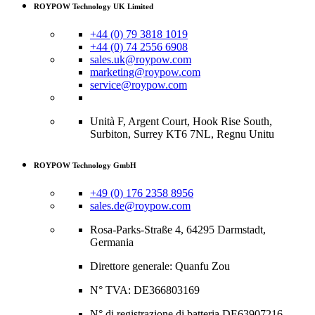
ROYPOW Technology UK Limited
+44 (0) 79 3818 1019
+44 (0) 74 2556 6908
sales.uk@roypow.com
marketing@roypow.com
service@roypow.com
Unità F, Argent Court, Hook Rise South,
Surbiton, Surrey KT6 7NL, Regnu Unitu
ROYPOW Technology GmbH
+49 (0) 176 2358 8956
sales.de@roypow.com
Rosa-Parks-Straße 4, 64295 Darmstadt,
Germania
Direttore generale: Quanfu Zou
N° TVA: DE366803169
N° di registrazione di batteria DE63907216