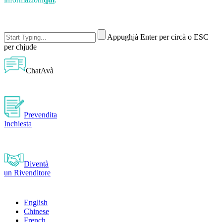
Appughjà Enter per circà o ESC
per chjude
ChatAvà
Prevendita
Inchiesta
Diventà
un Rivenditore
English
Chinese
French