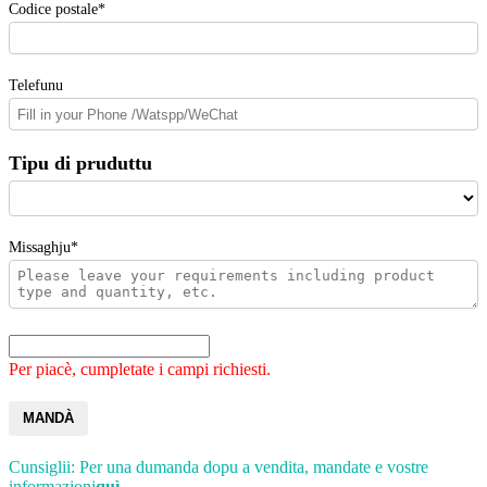
Codice postale*
Telefunu
Tipu di pruduttu
Missaghju*
Per piacè, cumpletate i campi richiesti.
MANDÀ
Cunsiglii: Per una dumanda dopu a vendita, mandate e vostre
informazioni
quì
.