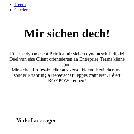
Heem
Carrière
Mir sichen dech!
Et ass e dynamescht Betrib a mir sichen dynamesch Leit, déi
Deel vun eise Client-orientéierten an Entreprise-Teams kënne
ginn.
Mir sichen Professioneller aus verschiddene Beräicher, mat
solider Erfahrung a Bereetschaft, eppes z'änneren. Léiert
ROYPOW kennen!
Verkafsmanager