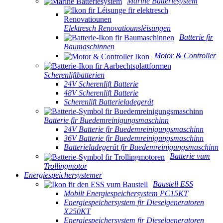
Marine Batteriesystem
Elektresch Renovatiounsléisungen
Batterie fir
Baumaschinnen
Motor & Controller
Scherenliftbatterien
24V Scherenlift Batterie
48V Scherenlift Batterie
Scherenlift Batterieladegerät
Batterie fir Buedemreinigungsmaschinn
24V Batterie fir Buedemreinigungsmaschinn
36V Batterie fir Buedemreinigungsmaschinn
Batterieladegerät fir Buedemreinigungsmaschinn
Batterie vum
Trollingmotor
Energiespeichersystemer
Baustell ESS
Mobilt Energiespeichersystem PC15KT
Energiespeichersystem fir Dieselgeneratoren
X250KT
Energiespeichersystem fir Dieselgeneratoren