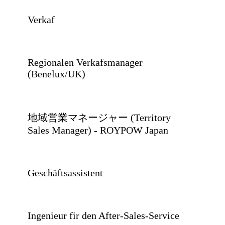
Verkaf
Regionalen Verkafsmanager
(Benelux/UK)
地域営業マネージャー (Territory
Sales Manager) - ROYPOW Japan
Geschäftsassistent
Ingenieur fir den After-Sales-Service