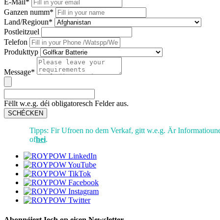
E-Mail*
Ganzen numm*
Land/Regioun*
Postleitzuel
Telefon
Produkttyp
Message*
Fëllt w.e.g. déi obligatoresch Felder aus.
SCHÉCKEN
Tipps: Fir Ufroen no dem Verkaf, gitt w.e.g. Är Informatioun
of
hei
.
Abonnéiert Iech op eisen Newsletter