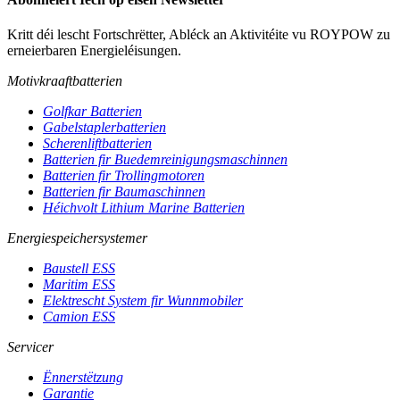
Kritt déi lescht Fortschrëtter, Abléck an Aktivitéite vu ROYPOW zu
erneierbaren Energieléisungen.
Motivkraaftbatterien
Golfkar Batterien
Gabelstaplerbatterien
Scherenliftbatterien
Batterien fir Buedemreinigungsmaschinnen
Batterien fir Trollingmotoren
Batterien fir Baumaschinnen
Héichvolt Lithium Marine Batterien
Energiespeichersystemer
Baustell ESS
Maritim ESS
Elektrescht System fir Wunnmobiler
Camion ESS
Servicer
Ënnerstëtzung
Garantie