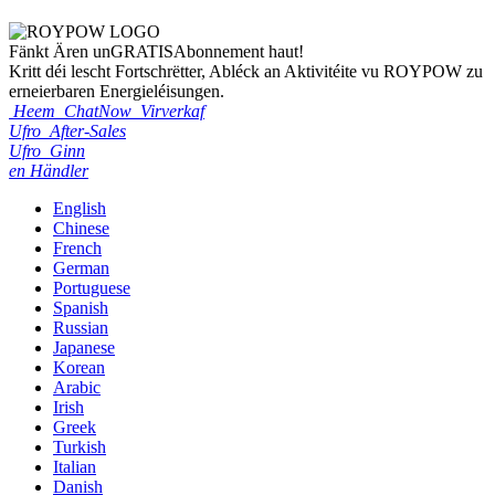
Fänkt Ären un
GRATIS
Abonnement haut!
Kritt déi lescht Fortschrëtter, Abléck an Aktivitéite vu ROYPOW zu
erneierbaren Energieléisungen.
Heem
ChatNow
Virverkaf
Ufro
After-Sales
Ufro
Ginn
en Händler
English
Chinese
French
German
Portuguese
Spanish
Russian
Japanese
Korean
Arabic
Irish
Greek
Turkish
Italian
Danish