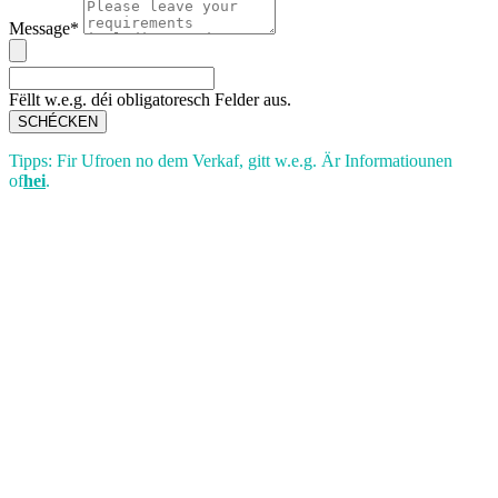
Message*
Fëllt w.e.g. déi obligatoresch Felder aus.
SCHÉCKEN
Tipps: Fir Ufroen no dem Verkaf, gitt w.e.g. Är Informatiounen
of
hei
.