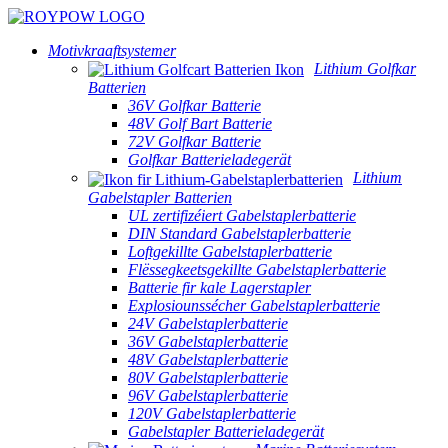
Motivkraaftsystemer
Lithium Golfkar
Batterien
36V Golfkar Batterie
48V Golf Bart Batterie
72V Golfkar Batterie
Golfkar Batterieladegerät
Lithium
Gabelstapler Batterien
UL zertifizéiert Gabelstaplerbatterie
DIN Standard Gabelstaplerbatterie
Loftgekillte Gabelstaplerbatterie
Flëssegkeetsgekillte Gabelstaplerbatterie
Batterie fir kale Lagerstapler
Explosiounssécher Gabelstaplerbatterie
24V Gabelstaplerbatterie
36V Gabelstaplerbatterie
48V Gabelstaplerbatterie
80V Gabelstaplerbatterie
96V Gabelstaplerbatterie
120V Gabelstaplerbatterie
Gabelstapler Batterieladegerät