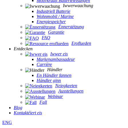
Motivkraaft Batterieléisungen
Iwwerwaachung
Industriell Batterie
Wohnmobil / Marine
Energiespeicher
Ënnerstëtzung
Garantie
FAQ
Eroflueden
Entdecken
Iwwer eis
Markenambassadeur
Carrière
Händler
En Händler fannen
Händler ginn
Neiegkeeten
Ausstellungen
Webinar
Fall
Blog
Kontaktéiert eis
ENG