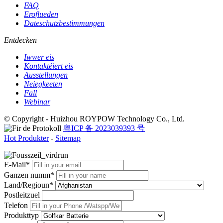
FAQ
Eroflueden
Dateschutzbestimmungen
Entdecken
Iwwer eis
Kontaktéiert eis
Ausstellungen
Neiegkeeten
Fall
Webinar
© Copyright - Huizhou ROYPOW Technology Co., Ltd.
粤ICP 备 2023039393 号
Hot Produkter
-
Sitemap
E-Mail*
Ganzen numm*
Land/Regioun*
Postleitzuel
Telefon
Produkttyp