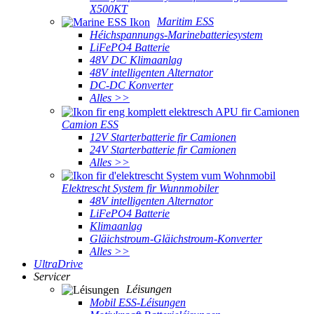
X500KT
Maritim ESS
Héichspannungs-Marinebatteriesystem
LiFePO4 Batterie
48V DC Klimaanlag
48V intelligenten Alternator
DC-DC Konverter
Alles >>
Camion ESS
12V Starterbatterie fir Camionen
24V Starterbatterie fir Camionen
Alles >>
Elektrescht System fir Wunnmobiler
48V intelligenten Alternator
LiFePO4 Batterie
Klimaanlag
Gläichstroum-Gläichstroum-Konverter
Alles >>
UltraDrive
Servicer
Léisungen
Mobil ESS-Léisungen