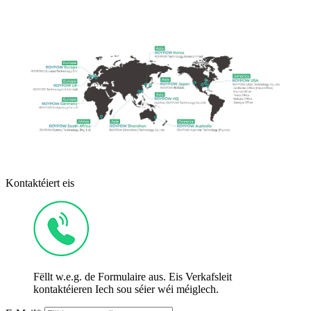
Kontaktéiert eis
Fëllt w.e.g. de Formulaire aus. Eis Verkafsleit
kontaktéieren Iech sou séier wéi méiglech.