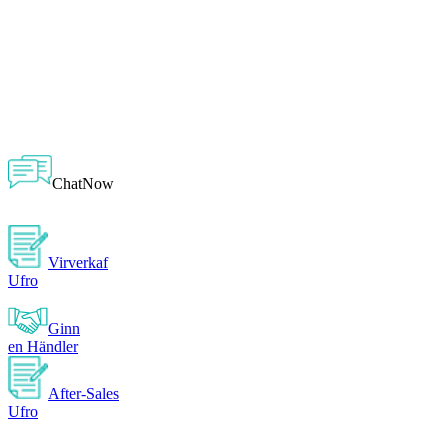
ChatNow
Virverkaf
Ufro
Ginn
en Händler
After-Sales
Ufro