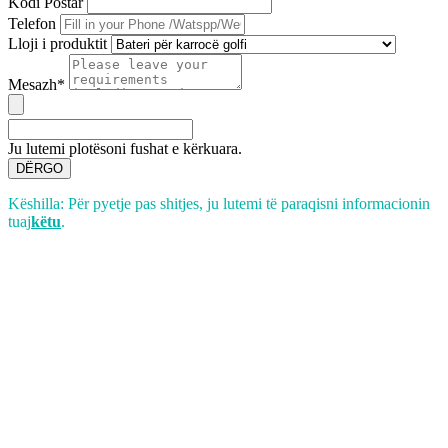
Kodi Postar
Telefon
Lloji i produktit
Mesazh*
Ju lutemi plotësoni fushat e kërkuara.
DËRGO
Këshilla: Për pyetje pas shitjes, ju lutemi të paraqisni informacionin
tuaj
këtu
.