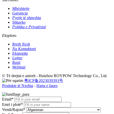
Mbështetje
Garancia
Pyetje të shpeshta
Shkarko
Politika e Privatësisë
Eksploro
Rreth Nesh
Na Kontaktoni
Ekspozita
Lajme
Rasti
Webinar
© Të drejtat e autorit - Huizhou ROYPOW Technology Co., Ltd.
粤ICP备2023039393号
Produkte të Nxehta
-
Harta e faqes
Email*
Emri i plotë*
Vendi/Rajoni*