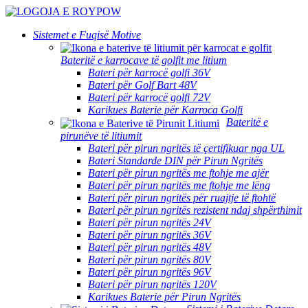
Sistemet e Fuqisë Motive
Bateritë e karrocave të golfit me litium
Bateri për karrocë golfi 36V
Bateri për Golf Bart 48V
Bateri për karrocë golfi 72V
Karikues Baterie për Karroca Golfi
Bateritë e
pirunëve të litiumit
Bateri për pirun ngritës të çertifikuar nga UL
Bateri Standarde DIN për Pirun Ngritës
Bateri për pirun ngritës me ftohje me ajër
Bateri për pirun ngritës me ftohje me lëng
Bateri për pirun ngritës për ruajtje të ftohtë
Bateri për pirun ngritës rezistent ndaj shpërthimit
Bateri për pirun ngritës 24V
Bateri për pirun ngritës 36V
Bateri për pirun ngritës 48V
Bateri për pirun ngritës 80V
Bateri për pirun ngritës 96V
Bateri për pirun ngritës 120V
Karikues Baterie për Pirun Ngritës