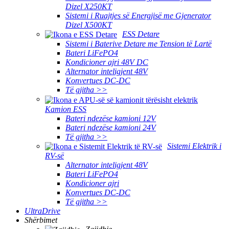
Dizel X250KT
Sistemi i Ruajtjes së Energjisë me Gjenerator
Dizel X500KT
ESS Detare
Sistemi i Baterive Detare me Tension të Lartë
Bateri LiFePO4
Kondicioner ajri 48V DC
Alternator inteligjent 48V
Konvertues DC-DC
Të gjitha >>
Kamion ESS
Bateri ndezëse kamioni 12V
Bateri ndezëse kamioni 24V
Të gjitha >>
Sistemi Elektrik i
RV-së
Alternator inteligjent 48V
Bateri LiFePO4
Kondicioner ajri
Konvertues DC-DC
Të gjitha >>
UltraDrive
Shërbimet