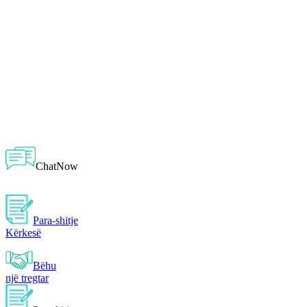
ChatNow
Para-shitje
Kërkesë
Bëhu
një tregtar