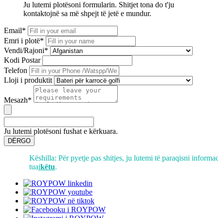
Ju lutemi plotësoni formularin. Shitjet tona do t'ju
kontaktojnë sa më shpejt të jetë e mundur.
Email*
Emri i plotë*
Vendi/Rajoni*
Kodi Postar
Telefon
Lloji i produktit
Mesazh*
Ju lutemi plotësoni fushat e kërkuara.
DËRGO
Këshilla: Për pyetje pas shitjes, ju lutemi të paraqisni informa
tuaj
këtu
.