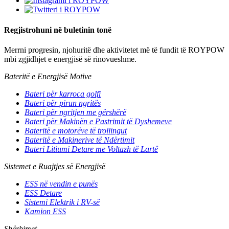
Regjistrohuni në buletinin tonë
Merrni progresin, njohuritë dhe aktivitetet më të fundit të ROYPOW
mbi zgjidhjet e energjisë së rinovueshme.
Bateritë e Energjisë Motive
Bateri për karroca golfi
Bateri për pirun ngritës
Bateri për ngritjen me gërshërë
Bateri për Makinën e Pastrimit të Dyshemeve
Bateritë e motorëve të trollingut
Bateritë e Makinerive të Ndërtimit
Bateri Litiumi Detare me Voltazh të Lartë
Sistemet e Ruajtjes së Energjisë
ESS në vendin e punës
ESS Detare
Sistemi Elektrik i RV-së
Kamion ESS
Shërbimet