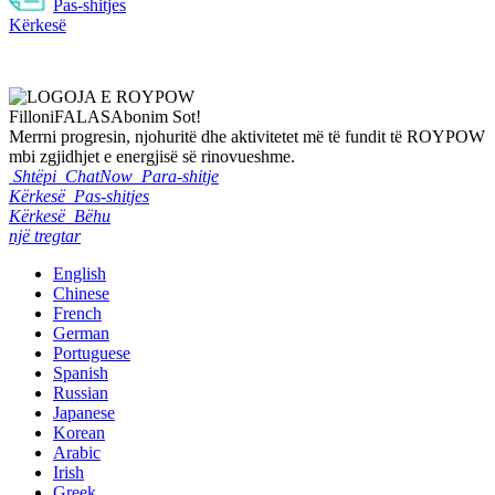
Pas-shitjes
Kërkesë
Filloni
FALAS
Abonim Sot!
Merrni progresin, njohuritë dhe aktivitetet më të fundit të ROYPOW
mbi zgjidhjet e energjisë së rinovueshme.
Shtëpi
ChatNow
Para-shitje
Kërkesë
Pas-shitjes
Kërkesë
Bëhu
një tregtar
English
Chinese
French
German
Portuguese
Spanish
Russian
Japanese
Korean
Arabic
Irish
Greek