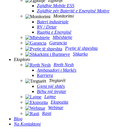
Zgjidhje
Zgjidhje Mobile ESS
Zgjidhje për Bateritë e Energjisë Motive
Monitorimi
Bateri industriale
RV / Detar
Ruajtja e Energjisë
Mbështetje
Garancia
Pyetje të shpeshta
Shkarko
Eksploro
Rreth Nesh
Ambasadori i Markës
Karriera
Tregtarët
Gjeni një shitës
Bëhu një tregtar
Lajme
Ekspozita
Webinar
Rasti
Blog
Na Kontaktoni