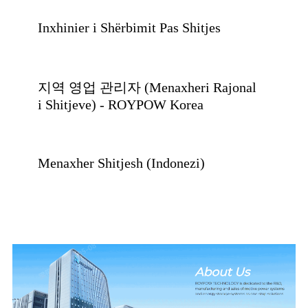
Inxhinier i Shërbimit Pas Shitjes
지역 영업 관리자 (Menaxheri Rajonal
i Shitjeve) - ROYPOW Korea
Menaxher Shitjesh (Indonezi)