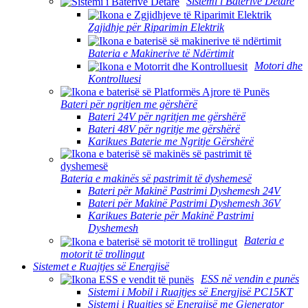
Sistemi i Baterive Detare
Zgjidhje për Riparimin Elektrik
Bateria e Makinerive të Ndërtimit
Motori dhe
Kontrolluesi
Bateri për ngritjen me gërshërë
Bateri 24V për ngritjen me gërshërë
Bateri 48V për ngritje me gërshërë
Karikues Baterie me Ngritje Gërshërë
Bateria e makinës së pastrimit të dyshemesë
Bateri për Makinë Pastrimi Dyshemesh 24V
Bateri për Makinë Pastrimi Dyshemesh 36V
Karikues Baterie për Makinë Pastrimi
Dyshemesh
Bateria e
motorit të trollingut
Sistemet e Ruajtjes së Energjisë
ESS në vendin e punës
Sistemi i Mobil i Ruajtjes së Energjisë PC15KT
Sistemi i Ruajtjes së Energjisë me Gjenerator