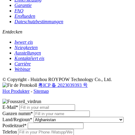
Garantie
FAQ
Eroflueden
Dateschutzbestimmungen
Entdecken
Iwwer eis
Neiegkeeten
Ausstellungen
Kontaktéiert eis
Carrière
Webinar
© Copyright - Huizhou ROYPOW Technology Co., Ltd.
粤ICP 备 2023039393 号
Hot Produkter
-
Sitemap
E-Mail*
Ganzen numm*
Land/Regioun*
Postleitzuel*
Telefon