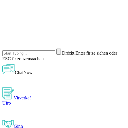
Dréckt Enter fir ze sichen oder
ESC fir zouzemaachen
ChatNow
Virverkaf
Ufro
Ginn