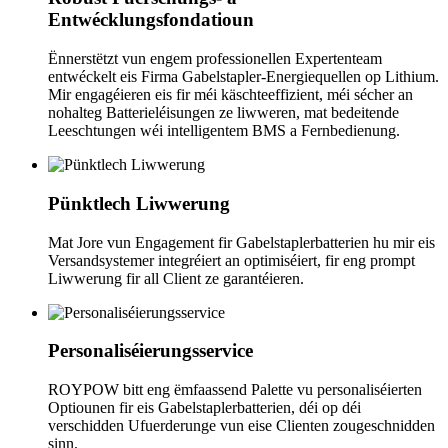
Entwécklungsfondatioun
Ënnerstëtzt vun engem professionellen Expertenteam
entwéckelt eis Firma Gabelstapler-Energiequellen op Lithium.
Mir engagéieren eis fir méi käschteeffizient, méi sécher an
nohalteg Batterieléisungen ze liwweren, mat bedeitende
Leeschtungen wéi intelligentem BMS a Fernbedienung.
Pünktlech Liwwerung
Mat Jore vun Engagement fir Gabelstaplerbatterien hu mir eis
Versandsystemer integréiert an optimiséiert, fir eng prompt
Liwwerung fir all Client ze garantéieren.
Personaliséierungsservice
ROYPOW bitt eng ëmfaassend Palette vu personaliséierten
Optiounen fir eis Gabelstaplerbatterien, déi op déi
verschidden Ufuerderunge vun eise Clienten zougeschnidden
sinn.