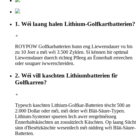
1. Wéi laang halen Lithium-Golfkartbatterien?
+
ROYPOW Golfkarbatterien hunn eng Liewensdauer vu bis
zu 10 Joer a méi wéi 3.500 Zyklen. Si kënnen hir optimal
Liewensdauer duerch richteg Pfleeg an Ënnerhalt erreechen
oder souguer iwwerschreiden.
2. Wéi vill kaschten Lithiumbatterien fir
Golfkarren?
+
Typesch kaschten Lithium-Golfkar-Batterien tëscht 500 an
2.000 Dollar oder méi, méi deier wéi Bläi-Säure-Typen.
Lithium-Systemer spueren Iech awer reegelméisseg
Ënnerhaltskäschten an zousätzlech Käschten. Op laang Siicht
sinn d'Besëtzkäschte wesentlech méi niddreg wéi Bläi-Säure-
Batterien.