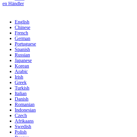
en Händler
English
Chinese
French
German
Portuguese
Spanish
Russian
Japanese
Korean
Arabic
Irish
Greek
Turkish
Italian
Danish
Romanian
Indonesian
Czech
Afrikaans
Swedish
Polish