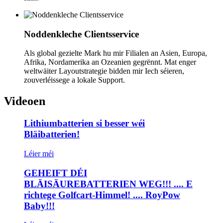
Noddenkleche Clientsservice
Als global gezielte Mark hu mir Filialen an Asien, Europa,
Afrika, Nordamerika an Ozeanien gegrënnt. Mat enger
weltwäiter Layoutstrategie bidden mir Iech séieren,
zouverléissege a lokale Support.
Videoen
Lithiumbatterien si besser wéi
Bläibatterien!
Léier méi
GEHEIFT DÉI
BLÄISÄUREBATTERIEN WEG!!! .... E
richtege Golfcart-Himmel! .... RoyPow
Baby!!!