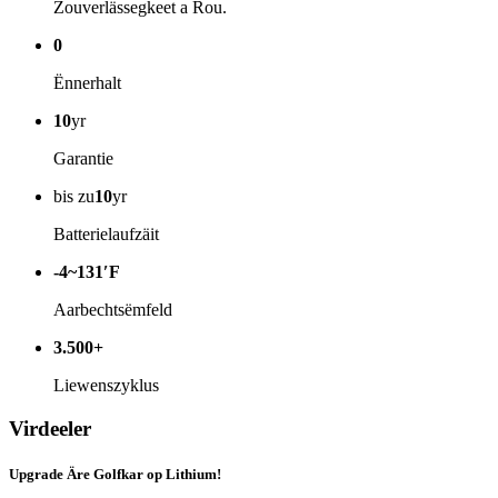
Zouverlässegkeet a Rou.
0
Ënnerhalt
10
yr
Garantie
bis zu
10
yr
Batterielaufzäit
-4~131′F
Aarbechtsëmfeld
3.500+
Liewenszyklus
Virdeeler
Upgrade Äre Golfkar op Lithium!