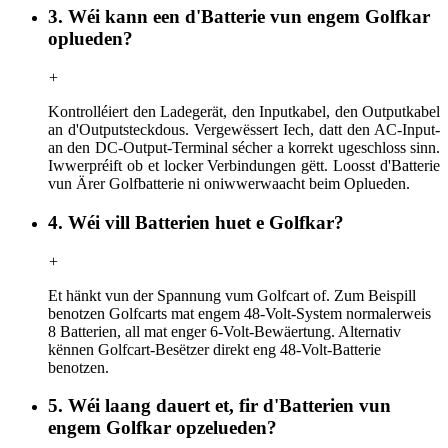
3. Wéi kann een d'Batterie vun engem Golfkar
oplueden?
+
Kontrolléiert den Ladegerät, den Inputkabel, den Outputkabel
an d'Outputsteckdous. Vergewëssert Iech, datt den AC-Input-
an den DC-Output-Terminal sécher a korrekt ugeschloss sinn.
Iwwerpréift ob et locker Verbindungen gëtt. Loosst d'Batterie
vun Ärer Golfbatterie ni oniwwerwaacht beim Oplueden.
4. Wéi vill Batterien huet e Golfkar?
+
Et hänkt vun der Spannung vum Golfcart of. Zum Beispill
benotzen Golfcarts mat engem 48-Volt-System normalerweis
8 Batterien, all mat enger 6-Volt-Bewäertung. Alternativ
kënnen Golfcart-Besëtzer direkt eng 48-Volt-Batterie
benotzen.
5. Wéi laang dauert et, fir d'Batterien vun
engem Golfkar opzelueden?