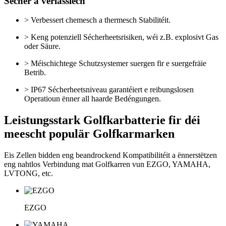
Sécher a verlässlech
> Verbessert chemesch a thermesch Stabilitéit.
> Keng potenziell Sécherheetsrisiken, wéi z.B. explosivt Gas
oder Säure.
> Méischichtege Schutzsystemer suergen fir e suergefräie
Betrib.
> IP67 Sécherheetsniveau garantéiert e reibungslosen
Operatioun ënner all haarde Bedéngungen.
Leistungsstark Golfkarbatterie fir déi
meescht populär Golfkarmarken
Eis Zellen bidden eng beandrockend Kompatibilitéit a ënnerstëtzen
eng nahtlos Verbindung mat Golfkarren vun EZGO, YAMAHA,
LVTONG, etc.
EZGO