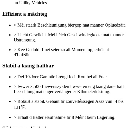
an Utility Vehicles.
Effizient a mächteg
> Méi staark Beschleunigung biergop mat manner Opluedzäit.
> Liicht Gewiicht. Méi héich Geschwindegkeete mat manner
Ustrengung.
> Kee Gedold. Luet séier zu all Moment op, erhéicht
d'Lafzäit.
Stabil a laang haltbar
> Déi 10-Joer Garantie bréngt Iech Rou bei all Fuer.
> Iwwer 3.500 Liewenszyklen liwweren eng laang dauerhaft
Leeschtung mat enger verlängerter Kilometerleistung.
> Robust a stabil. Gebaut fir zouverléissegen Asaz vun -4 bis
131℉.
> Erhält d'Batterielaufnahme fir 8 Méint beim Lagerung.