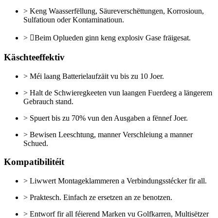
> Keng Waasserfëllung, Säureverschëttungen, Korrosioun,
Sulfatioun oder Kontaminatioun.
> Beim Oplueden ginn keng explosiv Gase fräigesat.
Käschteeffektiv
> Méi laang Batterielaufzäit vu bis zu 10 Joer.
> Halt de Schwieregkeeten vun laangen Fuerdeeg a längerem
Gebrauch stand.
> Spuert bis zu 70% vun den Ausgaben a fënnef Joer.
> Bewisen Leeschtung, manner Verschleiung a manner
Schued.
Kompatibilitéit
> Liwwert Montageklammeren a Verbindungsstécker fir all.
> Praktesch. Einfach ze ersetzen an ze benotzen.
> Entworf fir all féierend Marken vu Golfkarren, Multisëtzer