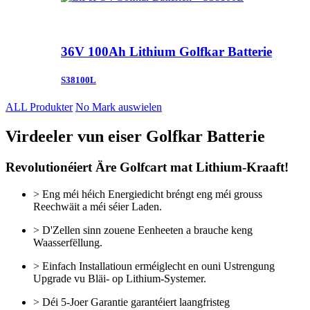
36V 100Ah Lithium Golfkar Batterie
S38100L
ALL Produkter
No Mark auswielen
Virdeeler vun eiser Golfkar Batterie
Revolutionéiert Äre Golfcart mat Lithium-Kraaft!
> Eng méi héich Energiedicht bréngt eng méi grouss
Reechwäit a méi séier Laden.
> D'Zellen sinn zouene Eenheeten a brauche keng
Waasserfëllung.
> Einfach Installatioun erméiglecht en ouni Ustrengung
Upgrade vu Bläi- op Lithium-Systemer.
> Déi 5-Joer Garantie garantéiert laangfristeg