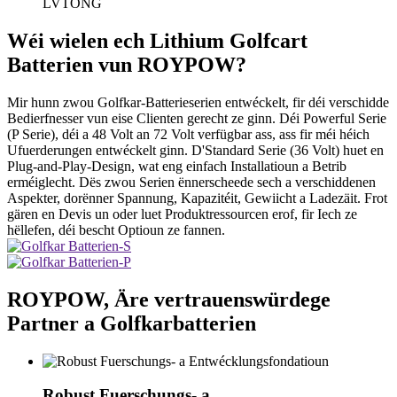
LVTONG
Wéi wielen ech Lithium Golfcart
Batterien vun ROYPOW?
Mir hunn zwou Golfkar-Batterieserien entwéckelt, fir déi verschidde
Bedierfnesser vun eise Clienten gerecht ze ginn. Déi Powerful Serie
(P Serie), déi a 48 Volt an 72 Volt verfügbar ass, ass fir méi héich
Ufuerderungen entwéckelt ginn. D'Standard Serie (36 Volt) huet en
Plug-and-Play-Design, wat eng einfach Installatioun a Betrib
erméiglecht. Dës zwou Serien ënnerscheede sech a verschiddenen
Aspekter, dorënner Spannung, Kapazitéit, Gewiicht a Ladezäit. Frot
gären en Devis un oder luet Produktressourcen erof, fir Iech ze
hëllefen, déi bescht Optioun ze fannen.
ROYPOW, Äre vertrauenswürdege
Partner a Golfkarbatterien
Robust Fuerschungs- a