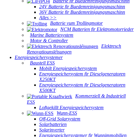
Batterie fir Buedemreinigungsmaschinn
24V Batterie fir Buedemreinigungsmaschinn
36V Batterie fir Buedemreinigungsmaschinn
Alles >>
Batterie vum Trollingmotor
NCM Batterien fir Elektromotorrieder
Marine Batteriesystem
Motor & Controller
Elektresch
Renovatiounsléisungen
Energiespeichersystemer
Baustell ESS
Mobilt Energiespeichersystem
Energiespeichersystem fir Dieselgeneratoren
X250KT
Energiespeichersystem fir Dieselgeneratoren
X500KT
Kommerziell & Industriell
ESS
Loftgekillt Energiespeichersystem
Wunn-ESS
Off-Grid Solarsystem
Solarbatterien
Solarinverter
Energiespeichersystemer fir Wunnimmobilien