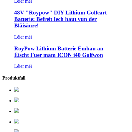
Léier méi
48V "Roypow" DIY Lithium Golfcart
Batterie: Befreit Iech haut vun der
Bläisäure!
Léier méi
RoyPow Lithium Batterie Ëmbau an
Éischt Fuer mam ICON i40 Golfwon
Léier méi
Produktfall