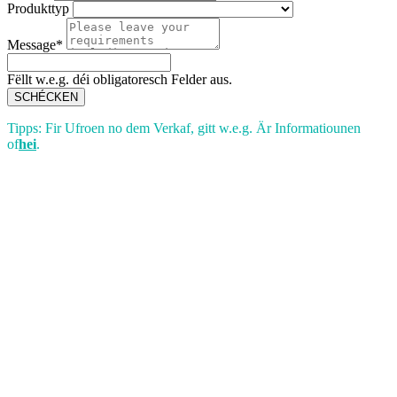
Produkttyp
Message*
Fëllt w.e.g. déi obligatoresch Felder aus.
SCHÉCKEN
Tipps: Fir Ufroen no dem Verkaf, gitt w.e.g. Är Informatiounen
of
hei
.