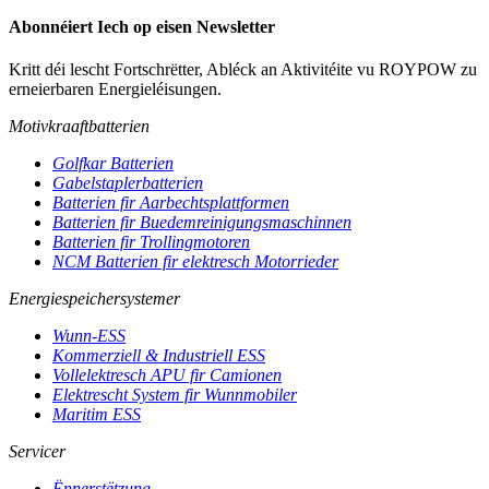
Abonnéiert Iech op eisen Newsletter
Kritt déi lescht Fortschrëtter, Abléck an Aktivitéite vu ROYPOW zu
erneierbaren Energieléisungen.
Motivkraaftbatterien
Golfkar Batterien
Gabelstaplerbatterien
Batterien fir Aarbechtsplattformen
Batterien fir Buedemreinigungsmaschinnen
Batterien fir Trollingmotoren
NCM Batterien fir elektresch Motorrieder
Energiespeichersystemer
Wunn-ESS
Kommerziell & Industriell ESS
Vollelektresch APU fir Camionen
Elektrescht System fir Wunnmobiler
Maritim ESS
Servicer
Ënnerstëtzung