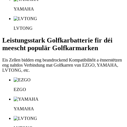
YAMAHA
LVTONG
Leistungsstark Golfkarbatterie fir déi
meescht populär Golfkarmarken
Eis Zellen bidden eng beandrockend Kompatibilitéit a ënnerstëtzen
eng nahtlos Verbindung mat Golfkarren vun EZGO, YAMAHA,
LVTONG, etc.
EZGO
YAMAHA