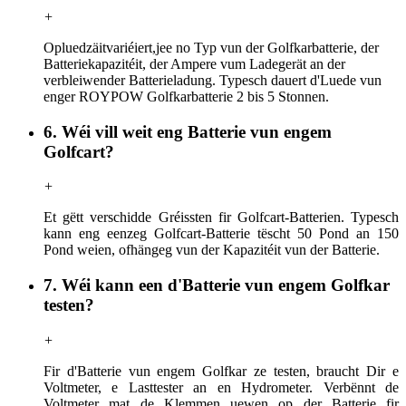
+
Opluedzäit
variéiert,
jee no Typ vun der Golfkarbatterie, der
Batteriekapazitéit, der Ampere vum Ladegerät an der
verbleiwender Batterieladung. Typesch dauert d'Luede vun
enger ROYPOW Golfkarbatterie 2 bis 5 Stonnen.
6. Wéi vill weit eng Batterie vun engem
Golfcart?
+
Et gëtt verschidde Gréissten fir Golfcart-Batterien. Typesch
kann eng eenzeg Golfcart-Batterie tëscht 50 Pond an 150
Pond weien, ofhängeg vun der Kapazitéit vun der Batterie.
7. Wéi kann een d'Batterie vun engem Golfkar
testen?
+
Fir d'Batterie vun engem Golfkar ze testen, braucht Dir e
Voltmeter, e Lasttester an en Hydrometer. Verbënnt de
Voltmeter mat de Klemmen uewen op der Batterie fir