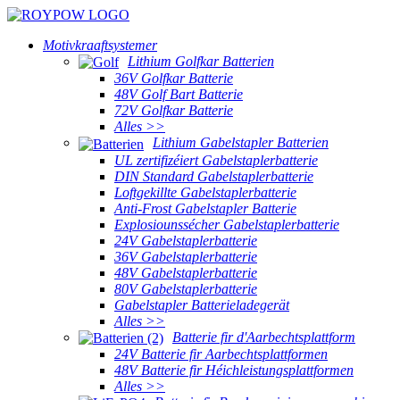
Motivkraaftsystemer
Lithium Golfkar Batterien
36V Golfkar Batterie
48V Golf Bart Batterie
72V Golfkar Batterie
Alles >>
Lithium Gabelstapler Batterien
UL zertifizéiert Gabelstaplerbatterie
DIN Standard Gabelstaplerbatterie
Loftgekillte Gabelstaplerbatterie
Anti-Frost Gabelstapler Batterie
Explosiounssécher Gabelstaplerbatterie
24V Gabelstaplerbatterie
36V Gabelstaplerbatterie
48V Gabelstaplerbatterie
80V Gabelstaplerbatterie
Gabelstapler Batterieladegerät
Alles >>
Batterie fir d'Aarbechtsplattform
24V Batterie fir Aarbechtsplattformen
48V Batterie fir Héichleistungsplattformen
Alles >>