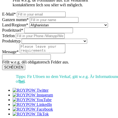
Fëllt w.e.g. de Formulaire aus. Eis Verkafsleit
kontaktéieren Iech sou séier wéi méiglech.
E-Mail*
Ganzen numm*
Land/Regioun*
Postleitzuel*
Telefon
Produkttyp
Message*
Fëllt w.e.g. déi obligatoresch Felder aus.
SCHÉCKEN
Tipps: Fir Ufroen no dem Verkaf, gitt w.e.g. Är Informatioun
of
hei
.