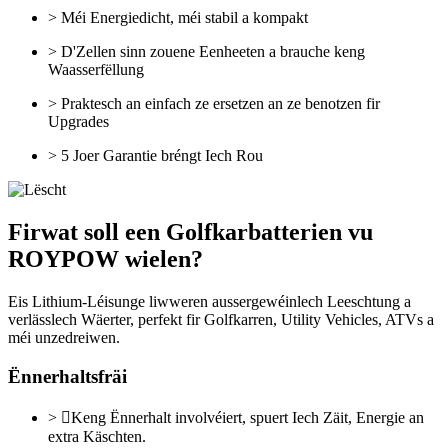
> Méi Energiedicht, méi stabil a kompakt
> D'Zellen sinn zouene Eenheeten a brauche keng
Waasserfëllung
> Praktesch an einfach ze ersetzen an ze benotzen fir
Upgrades
> 5 Joer Garantie bréngt Iech Rou
Firwat soll een Golfkarbatterien vu
ROYPOW wielen?
Eis Lithium-Léisunge liwweren aussergewéinlech Leeschtung a
verlässlech Wäerter, perfekt fir Golfkarren, Utility Vehicles, ATVs a
méi unzedreiwen.
Ënnerhaltsfräi
> Keng Ënnerhalt involvéiert, spuert Iech Zäit, Energie an
extra Käschten.