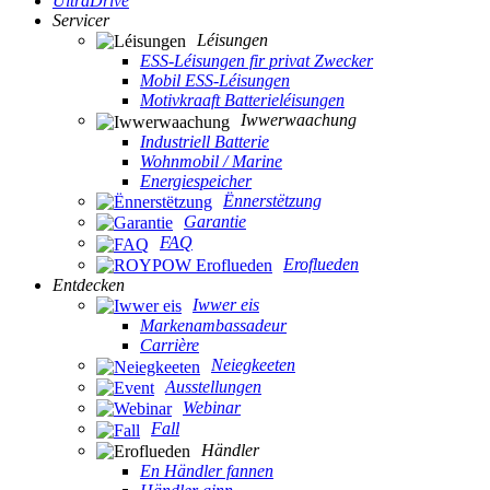
UltraDrive
Servicer
Léisungen
ESS-Léisungen fir privat Zwecker
Mobil ESS-Léisungen
Motivkraaft Batterieléisungen
Iwwerwaachung
Industriell Batterie
Wohnmobil / Marine
Energiespeicher
Ënnerstëtzung
Garantie
FAQ
Eroflueden
Entdecken
Iwwer eis
Markenambassadeur
Carrière
Neiegkeeten
Ausstellungen
Webinar
Fall
Händler
En Händler fannen