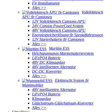
Fir Installateuren
Alles >>
Vollelektresch
APU fir Camionen
12V Vollelektresch Camions-APU
24V Camion PowerCool System
48V Vollelektresch Camions-APU
Energiespeicherléisung fir Spezialfahrzeugen
12V Starterbatterie fir Camionen
Alles >>
Maritim ESS
Héichspannungs-Marinebatteriesystem
LiFePO4 Batterie
48V DC Klimaanlag
48V intelligenten Alternator
DC-DC Konverter
Alles >>
Elektrescht System fir
Wunnmobiler
48V intelligenten Alternator
LiFePO4 Batterie
Klimaanlag
Gläichstroum-Gläichstroum-Konverter
Alles >>