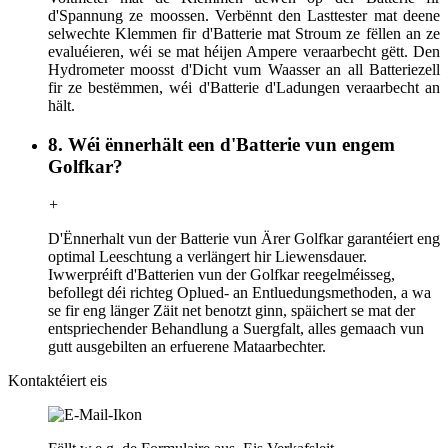
d'Spannung ze moossen. Verbënnt den Lasttester mat deene
selwechte Klemmen fir d'Batterie mat Stroum ze fëllen an ze
evaluéieren, wéi se mat héijen Ampere veraarbecht gëtt. Den
Hydrometer moosst d'Dicht vum Waasser an all Batteriezell
fir ze bestëmmen, wéi d'Batterie d'Ladungen veraarbecht an
hält.
8. Wéi ënnerhält een d'Batterie vun engem
Golfkar?
+
D'Ënnerhalt vun der Batterie vun Ärer Golfkar garantéiert eng
optimal Leeschtung a verlängert hir Liewensdauer.
Iwwerpréift d'Batterien vun der Golfkar reegelméisseg,
befollegt déi richteg Oplued- an Entluedungsmethoden, a wa
se fir eng länger Zäit net benotzt ginn, späichert se mat der
entspriechender Behandlung a Suergfalt, alles gemaach vun
gutt ausgebilten an erfuerene Mataarbechter.
Kontaktéiert eis