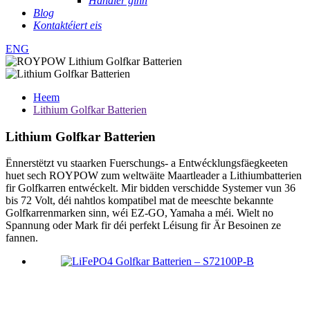
Händler ginn
Blog
Kontaktéiert eis
ENG
Heem
Lithium Golfkar Batterien
Lithium Golfkar Batterien
Ënnerstëtzt vu staarken Fuerschungs- a Entwécklungsfäegkeeten
huet sech ROYPOW zum weltwäite Maartleader a Lithiumbatterien
fir Golfkarren entwéckelt. Mir bidden verschidde Systemer vun 36
bis 72 Volt, déi nahtlos kompatibel mat de meeschte bekannte
Golfkarrenmarken sinn, wéi EZ-GO, Yamaha a méi. Wielt no
Spannung oder Mark fir déi perfekt Léisung fir Är Besoinen ze
fannen.