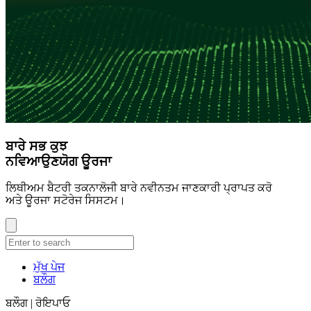
ਬਾਰੇ ਸਭ ਕੁਝ
ਨਵਿਆਉਣਯੋਗ ਊਰਜਾ
ਲਿਥੀਅਮ ਬੈਟਰੀ ਤਕਨਾਲੋਜੀ ਬਾਰੇ ਨਵੀਨਤਮ ਜਾਣਕਾਰੀ ਪ੍ਰਾਪਤ ਕਰੋ
ਅਤੇ ਊਰਜਾ ਸਟੋਰੇਜ ਸਿਸਟਮ।
ਮੁੱਖ ਪੇਜ
ਬਲੌਗ
ਬਲੌਗ | ਰੋਇਪਾਓ