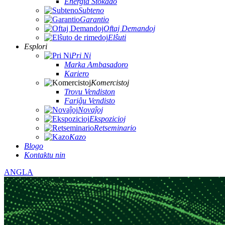
Energia Stokado
Subteno
Garantio
Oftaj Demandoj
Elŝuti
Esplori
Pri Ni
Marka Ambasadoro
Kariero
Komercistoj
Trovu Vendiston
Fariĝu Vendisto
Novaĵoj
Ekspozicioj
Retseminario
Kazo
Blogo
Kontaktu nin
ANGLA