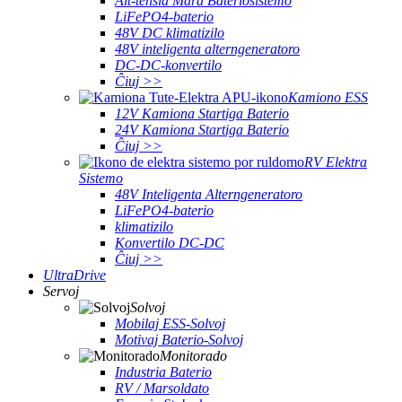
Alt-tensia Mara Bateriosistemo
LiFePO4-baterio
48V DC klimatizilo
48V inteligenta alterngeneratoro
DC-DC-konvertilo
Ĉiuj >>
Kamiono ESS
12V Kamiona Startiga Baterio
24V Kamiona Startiga Baterio
Ĉiuj >>
RV Elektra
Sistemo
48V Inteligenta Alterngeneratoro
LiFePO4-baterio
klimatizilo
Konvertilo DC-DC
Ĉiuj >>
UltraDrive
Servoj
Solvoj
Mobilaj ESS-Solvoj
Motivaj Baterio-Solvoj
Monitorado
Industria Baterio
RV / Marsoldato