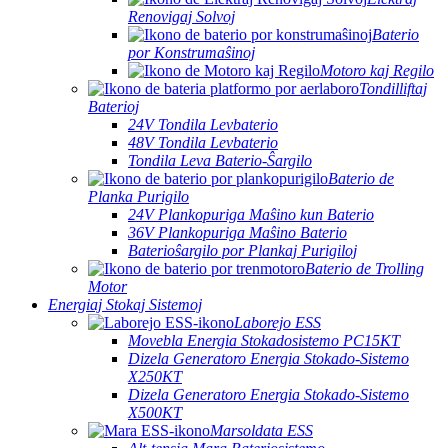
Renovigaj Solvoj
Baterio
por Konstrumaŝinoj
Motoro kaj Regilo
Tondilliftaj
Baterioj
24V Tondila Levbaterio
48V Tondila Levbaterio
Tondila Leva Baterio-Ŝargilo
Baterio de
Planka Purigilo
24V Plankopuriga Maŝino kun Baterio
36V Plankopuriga Maŝino Baterio
Baterioŝargilo por Plankaj Purigiloj
Baterio de Trolling
Motor
Energiaj Stokaj Sistemoj
Laborejo ESS
Movebla Energia Stokadosistemo PC15KT
Dizela Generatoro Energia Stokado-Sistemo
X250KT
Dizela Generatoro Energia Stokado-Sistemo
X500KT
Marsoldata ESS