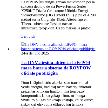
ROYPOW ĵus atingis gravan mejloŝtonon per la
sukcesa deplojo de sia PowerFusion Series
X250KT Dizela Generatoro Hibrida Energia
Stokadosistemo (DG Hybrid ESS) je pli ol 4 200
metroj sur la Ĉinghajo-Tibeta Altebenaĵo en
Tibeto, subtenante ŝlosilan nacian
infrastrukturprojekton. Ĉi tio markas la pinton...
Lernu pli
24-a de julio 2025
La DNV-atestita alttensia LiFePO4
mara bateria sistemo de ROYPOW
oficiale publikigita
Dum la ŝipindustrio akcelas sian transiron al
verda energio, tradiciaj maraj baterioj ankoraŭ
prezentas kritikajn limigojn: ilia troa pezo
kompromitas la kargokapaciton, mallonga
vivdaŭro pliigas funkciajn kostojn, kaj sekurecaj
riskoj kiel elektrolita elfluado kaj termika