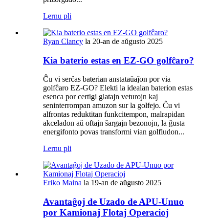
Lernu pli
Ryan Clancy
la 20-an de aŭgusto 2025
Kia baterio estas en EZ-GO golfĉaro?
Ĉu vi serĉas baterian anstataŭaĵon por via
golfĉaro EZ-GO? Elekti la idealan baterion estas
esenca por certigi glatajn veturojn kaj
seninterrompan amuzon sur la golfejo. Ĉu vi
alfrontas reduktitan funkcitempon, malrapidan
akceladon aŭ oftajn ŝargajn bezonojn, la ĝusta
energifonto povas transformi vian golfludon...
Lernu pli
Eriko Maina
la 19-an de aŭgusto 2025
Avantaĝoj de Uzado de APU-Unuo
por Kamionaj Flotaj Operacioj