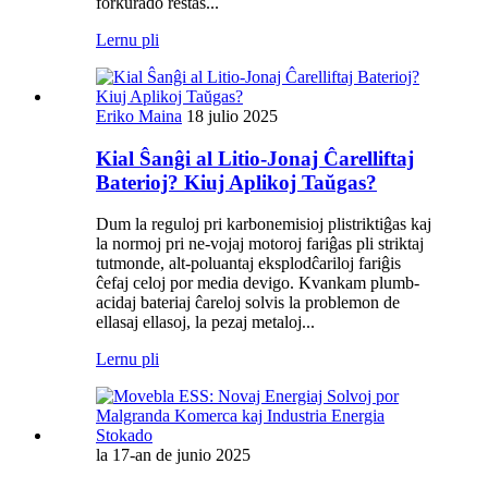
forkurado restas...
Lernu pli
Eriko Maina
18 julio 2025
Kial Ŝanĝi al Litio-Jonaj Ĉarelliftaj
Baterioj? Kiuj Aplikoj Taŭgas?
Dum la reguloj pri karbonemisioj plistriktiĝas kaj
la normoj pri ne-vojaj motoroj fariĝas pli striktaj
tutmonde, alt-poluantaj eksplodĉariloj fariĝis
ĉefaj celoj por media devigo. Kvankam plumb-
acidaj bateriaj ĉareloj solvis la problemon de
ellasaj ellasoj, la pezaj metaloj...
Lernu pli
la 17-an de junio 2025