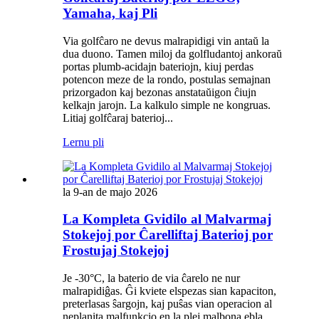
Yamaha, kaj Pli
Via golfĉaro ne devus malrapidigi vin antaŭ la
dua duono. Tamen miloj da golfludantoj ankoraŭ
portas plumb-acidajn bateriojn, kiuj perdas
potencon meze de la rondo, postulas semajnan
prizorgadon kaj bezonas anstataŭigon ĉiujn
kelkajn jarojn. La kalkulo simple ne kongruas.
Litiaj golfĉaraj baterioj...
Lernu pli
la 9-an de majo 2026
La Kompleta Gvidilo al Malvarmaj
Stokejoj por Ĉarelliftaj Baterioj por
Frostujaj Stokejoj
Je -30°C, la baterio de via ĉarelo ne nur
malrapidiĝas. Ĝi kviete elspezas sian kapaciton,
preterlasas ŝargojn, kaj puŝas vian operacion al
neplanita malfunkcio en la plej malbona ebla