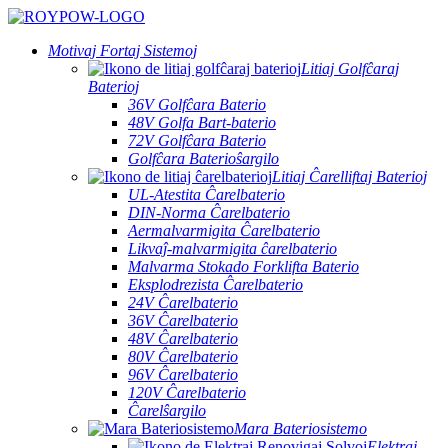
Motivaj Fortaj Sistemoj
Litiaj Golfĉaraj
Baterioj
36V Golfĉara Baterio
48V Golfa Bart-baterio
72V Golfĉara Baterio
Golfĉara Baterioŝargilo
Litiaj Ĉarelliftaj Baterioj
UL-Atestita Ĉarelbaterio
DIN-Norma Ĉarelbaterio
Aermalvarmigita Ĉarelbaterio
Likvaĵ-malvarmigita ĉarelbaterio
Malvarma Stokado Forklifta Baterio
Eksplodrezista Ĉarelbaterio
24V Ĉarelbaterio
36V Ĉarelbaterio
48V Ĉarelbaterio
80V Ĉarelbaterio
96V Ĉarelbaterio
120V Ĉarelbaterio
Ĉarelŝargilo
Mara Bateriosistemo
Elektraj