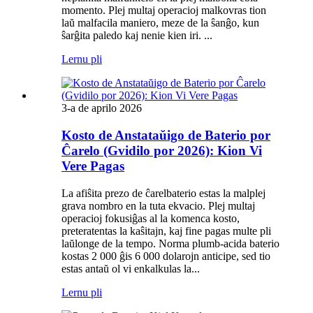
momento. Plej multaj operacioj malkovras tion
laŭ malfacila maniero, meze de la ŝanĝo, kun
ŝarĝita paledo kaj nenie kien iri. ...
Lernu pli
3-a de aprilo 2026
Kosto de Anstataŭigo de Baterio por
Ĉarelo (Gvidilo por 2026): Kion Vi
Vere Pagas
La afiŝita prezo de ĉarelbaterio estas la malplej
grava nombro en la tuta ekvacio. Plej multaj
operacioj fokusiĝas al la komenca kosto,
preteratentas la kaŝitajn, kaj fine pagas multe pli
laŭlonge de la tempo. Norma plumb-acida baterio
kostas 2 000 ĝis 6 000 dolarojn anticipe, sed tio
estas antaŭ ol vi enkalkulas la...
Lernu pli