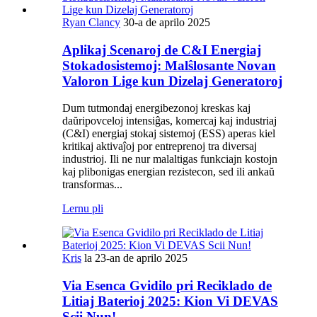
Ryan Clancy
30-a de aprilo 2025
Aplikaj Scenaroj de C&I Energiaj
Stokadosistemoj: Malŝlosante Novan
Valoron Lige kun Dizelaj Generatoroj
Dum tutmondaj energibezonoj kreskas kaj
daŭripovceloj intensiĝas, komercaj kaj industriaj
(C&I) energiaj stokaj sistemoj (ESS) aperas kiel
kritikaj aktivaĵoj por entreprenoj tra diversaj
industrioj. Ili ne nur malaltigas funkciajn kostojn
kaj plibonigas energian rezistecon, sed ili ankaŭ
transformas...
Lernu pli
Kris
la 23-an de aprilo 2025
Via Esenca Gvidilo pri Reciklado de
Litiaj Baterioj 2025: Kion Vi DEVAS
Scii Nun!