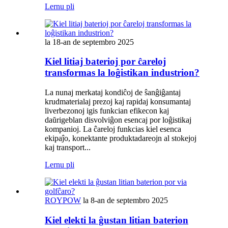
Lernu pli
la 18-an de septembro 2025
Kiel litiaj baterioj por ĉareloj
transformas la loĝistikan industrion?
La nunaj merkataj kondiĉoj de ŝanĝiĝantaj
krudmaterialaj prezoj kaj rapidaj konsumantaj
liverbezonoj igis funkcian efikecon kaj
daŭrigeblan disvolviĝon esencaj por loĝistikaj
kompanioj. La ĉareloj funkcias kiel esenca
ekipaĵo, konektante produktadareojn al stokejoj
kaj transport...
Lernu pli
ROYPOW
la 8-an de septembro 2025
Kiel elekti la ĝustan litian baterion