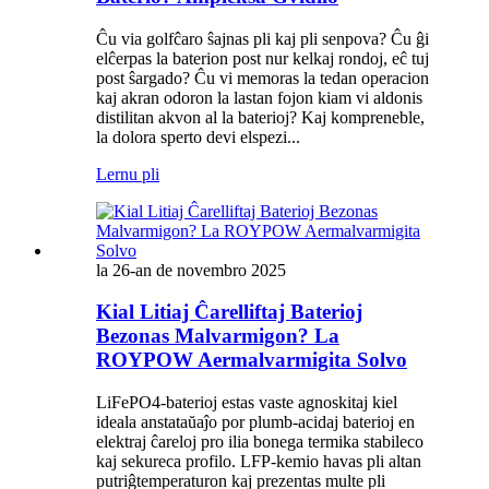
Ĉu via golfĉaro ŝajnas pli kaj pli senpova? Ĉu ĝi
elĉerpas la baterion post nur kelkaj rondoj, eĉ tuj
post ŝargado? Ĉu vi memoras la tedan operacion
kaj akran odoron la lastan fojon kiam vi aldonis
distilitan akvon al la baterioj? Kaj kompreneble,
la dolora sperto devi elspezi...
Lernu pli
la 26-an de novembro 2025
Kial Litiaj Ĉarelliftaj Baterioj
Bezonas Malvarmigon? La
ROYPOW Aermalvarmigita Solvo
LiFePO4-baterioj estas vaste agnoskitaj kiel
ideala anstataŭaĵo por plumb-acidaj baterioj en
elektraj ĉareloj pro ilia bonega termika stabileco
kaj sekureca profilo. LFP-kemio havas pli altan
putriĝtemperaturon kaj prezentas multe pli