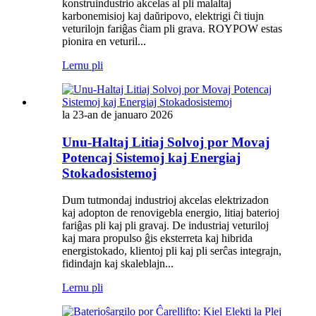
konstruindustrio akcelas al pli malaltaj
karbonemisioj kaj daŭripovo, elektrigi ĉi tiujn
veturilojn fariĝas ĉiam pli grava. ROYPOW estas
pionira en veturil...
Lernu pli
la 23-an de januaro 2026
Unu-Haltaj Litiaj Solvoj por Movaj
Potencaj Sistemoj kaj Energiaj
Stokadosistemoj
Dum tutmondaj industrioj akcelas elektrizadon
kaj adopton de renovigebla energio, litiaj baterioj
fariĝas pli kaj pli gravaj. De industriaj veturiloj
kaj mara propulso ĝis eksterreta kaj hibrida
energistokado, klientoj pli kaj pli serĉas integrajn,
fidindajn kaj skaleblajn...
Lernu pli