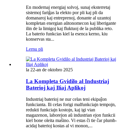
En modernaj energiaj solvoj, sunaj eksterretaj
sistemoj fariĝas la elekto por pli kaj pli da
domanaroj kaj entreprenoj, donante al uzantoj
kompletan energian aŭtonomecon kaj liberigante
ilin de la limigoj kaj fluktuoj de la publika reto.
La baterio funkcias kiel la esenca kerno, kiu
konservas sta...
Lernu pli
la 22-an de oktobro 2025
La Kompleta Gvidilo al Industriaj
Baterioj kaj Iliaj Aplikoj
Industriaj baterioj ne nur celas teni ekipaĵon
funkcianta. Ili celas forigi malfunkciajn tempojn,
redukti funkciajn kostojn, kaj igi vian
magazenon, laborejon aŭ industrian ejon funkcii
kiel bone oleita maŝino. Vi estas ĉi tie ĉar plumb-
acidaj baterioj kostas al vi monon,...