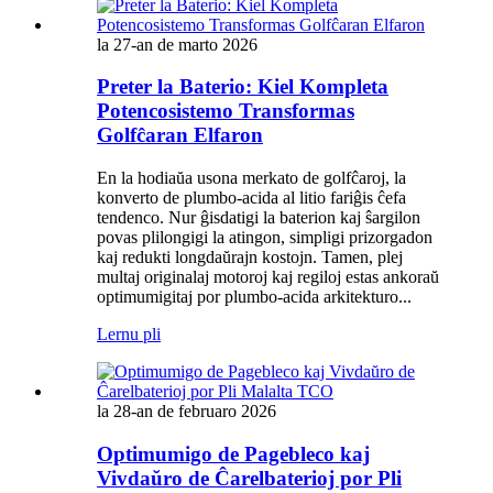
la 27-an de marto 2026
Preter la Baterio: Kiel Kompleta
Potencosistemo Transformas
Golfĉaran Elfaron
En la hodiaŭa usona merkato de golfĉaroj, la
konverto de plumbo-acida al litio fariĝis ĉefa
tendenco. Nur ĝisdatigi la baterion kaj ŝargilon
povas plilongigi la atingon, simpligi prizorgadon
kaj redukti longdaŭrajn kostojn. Tamen, plej
multaj originalaj motoroj kaj regiloj estas ankoraŭ
optimumigitaj por plumbo-acida arkitekturo...
Lernu pli
la 28-an de februaro 2026
Optimumigo de Pagebleco kaj
Vivdaŭro de Ĉarelbaterioj por Pli