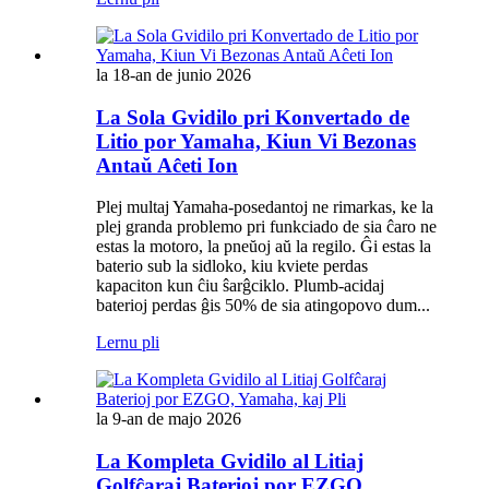
la 18-an de junio 2026
La Sola Gvidilo pri Konvertado de
Litio por Yamaha, Kiun Vi Bezonas
Antaŭ Aĉeti Ion
Plej multaj Yamaha-posedantoj ne rimarkas, ke la
plej granda problemo pri funkciado de sia ĉaro ne
estas la motoro, la pneŭoj aŭ la regilo. Ĝi estas la
baterio sub la sidloko, kiu kviete perdas
kapaciton kun ĉiu ŝarĝciklo. Plumb-acidaj
baterioj perdas ĝis 50% de sia atingopovo dum...
Lernu pli
la 9-an de majo 2026
La Kompleta Gvidilo al Litiaj
Golfĉaraj Baterioj por EZGO,