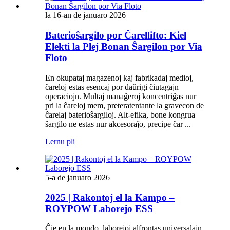
la 16-an de januaro 2026
Baterioŝargilo por Ĉarellifto: Kiel
Elekti la Plej Bonan Ŝargilon por Via
Floto
En okupataj magazenoj kaj fabrikadaj medioj,
ĉareloj estas esencaj por daŭrigi ĉiutagajn
operaciojn. Multaj manaĝeroj koncentriĝas nur
pri la ĉareloj mem, preteratentante la gravecon de
ĉarelaj baterioŝargiloj. Alt-efika, bone kongrua
ŝargilo ne estas nur akcesoraĵo, precipe ĉar ...
Lernu pli
5-a de januaro 2026
2025 | Rakontoj el la Kampo –
ROYPOW Laborejo ESS
Ĉie en la mondo, laborejoj alfrontas universalajn