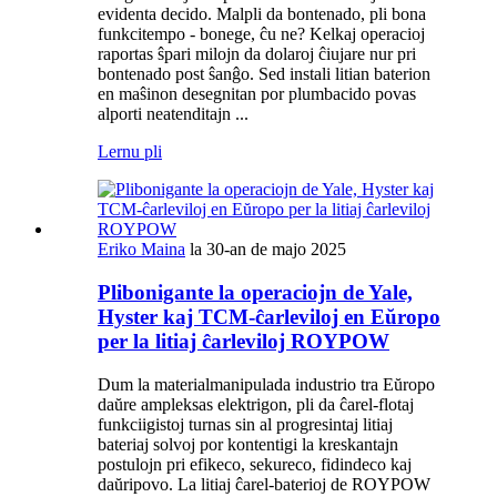
evidenta decido. Malpli da bontenado, pli bona
funkcitempo - bonege, ĉu ne? Kelkaj operacioj
raportas ŝpari milojn da dolaroj ĉiujare nur pri
bontenado post ŝanĝo. Sed instali litian baterion
en maŝinon desegnitan por plumbacido povas
alporti neatenditajn ...
Lernu pli
Eriko Maina
la 30-an de majo 2025
Plibonigante la operaciojn de Yale,
Hyster kaj TCM-ĉarleviloj en Eŭropo
per la litiaj ĉarleviloj ROYPOW
Dum la materialmanipulada industrio tra Eŭropo
daŭre ampleksas elektrigon, pli da ĉarel-flotaj
funkciigistoj turnas sin al progresintaj litiaj
bateriaj solvoj por kontentigi la kreskantajn
postulojn pri efikeco, sekureco, fidindeco kaj
daŭripovo. La litiaj ĉarel-baterioj de ROYPOW