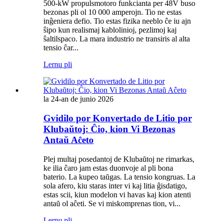
500-kW propulsmotoro funkcianta per 48V buso
bezonas pli ol 10 000 amperojn. Tio ne estas
inĝeniera defio. Tio estas fizika neeblo ĉe iu ajn
ŝipo kun realismaj kablolinioj, pezlimoj kaj
ŝaltilspaco. La mara industrio ne transiris al alta
tensio ĉar...
Lernu pli
la 24-an de junio 2026
Gvidilo por Konvertado de Litio por
Klubaŭtoj: Ĉio, kion Vi Bezonas
Antaŭ Aĉeto
Plej multaj posedantoj de Klubaŭtoj ne rimarkas,
ke ilia ĉaro jam estas duonvoje al pli bona
baterio. La kupeo taŭgas. La tensio kongruas. La
sola afero, kiu staras inter vi kaj litia ĝisdatigo,
estas scii, kiun modelon vi havas kaj kion atenti
antaŭ ol aĉeti. Se vi miskomprenas tion, vi...
Lernu pli