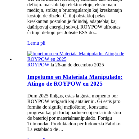
defiojn: malstabilajn elektroretojn, ekstremajn
mediojn, striktajn bruoregularojn kaj kreskantajn
kostojn de dizelo. Ĉi tiuj obstakloj pelas
kreskantan postulon je fidindaj, adapteblaj kaj
daŭripovaj energiaj solvoj. ROYPOW alfrontas
ĉi tiujn defiojn per Jobsite ESS do...
Lernu pli
ROYPOW
la 26-an de decembro 2025
Impetumo en Materiala Manipulado:
Atingo de ROYPOW en 2025
Dum 2025 finiĝas, estas la ĝusta momento por
ROYPOW rerigardi kaj antaŭeniri. Ĝi estis jaro
formita de signifaj mejloŝtonoj, konstanta
progreso kaj pli fortaj partnerecoj en la industrio
de baterioj por materialmanipulado. Fortigu
Tutmondan Produktadon per Indonezia Fabriko
La establado de ...