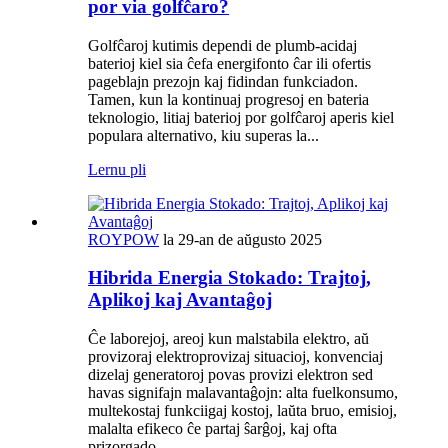
por via golfĉaro?
Golfĉaroj kutimis dependi de plumb-acidaj
baterioj kiel sia ĉefa energifonto ĉar ili ofertis
pageblajn prezojn kaj fidindan funkciadon.
Tamen, kun la kontinuaj progresoj en bateria
teknologio, litiaj baterioj por golfĉaroj aperis kiel
populara alternativo, kiu superas la...
Lernu pli
ROYPOW
la 29-an de aŭgusto 2025
Hibrida Energia Stokado: Trajtoj,
Aplikoj kaj Avantaĝoj
Ĉe laborejoj, areoj kun malstabila elektro, aŭ
provizoraj elektroprovizaj situacioj, konvenciaj
dizelaj generatoroj povas provizi elektron sed
havas signifajn malavantaĝojn: alta fuelkonsumo,
multekostaj funkciigaj kostoj, laŭta bruo, emisioj,
malalta efikeco ĉe partaj ŝarĝoj, kaj ofta
prizorgado...