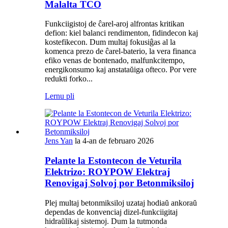
Malalta TCO
Funkciigistoj de ĉarel-aroj alfrontas kritikan
defion: kiel balanci rendimenton, fidindecon kaj
kostefikecon. Dum multaj fokusiĝas al la
komenca prezo de ĉarel-baterio, la vera financa
efiko venas de bontenado, malfunkcitempo,
energikonsumo kaj anstataŭiga ofteco. Por vere
redukti forko...
Lernu pli
Jens Yan
la 4-an de februaro 2026
Pelante la Estontecon de Veturila
Elektrizo: ROYPOW Elektraj
Renovigaj Solvoj por Betonmiksiloj
Plej multaj betonmiksiloj uzataj hodiaŭ ankoraŭ
dependas de konvenciaj dizel-funkciigitaj
hidraŭlikaj sistemoj. Dum la tutmonda