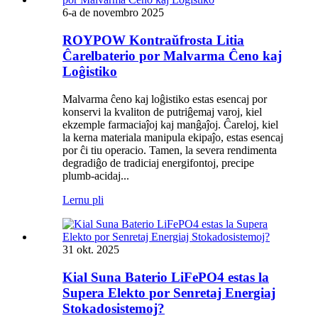
6-a de novembro 2025
ROYPOW Kontraŭfrosta Litia
Ĉarelbaterio por Malvarma Ĉeno kaj
Loĝistiko
Malvarma ĉeno kaj loĝistiko estas esencaj por
konservi la kvaliton de putriĝemaj varoj, kiel
ekzemple farmaciaĵoj kaj manĝaĵoj. Ĉareloj, kiel
la kerna materiala manipula ekipaĵo, estas esencaj
por ĉi tiu operacio. Tamen, la severa rendimenta
degradiĝo de tradiciaj energifontoj, precipe
plumb-acidaj...
Lernu pli
31 okt. 2025
Kial Suna Baterio LiFePO4 estas la
Supera Elekto por Senretaj Energiaj
Stokadosistemoj?