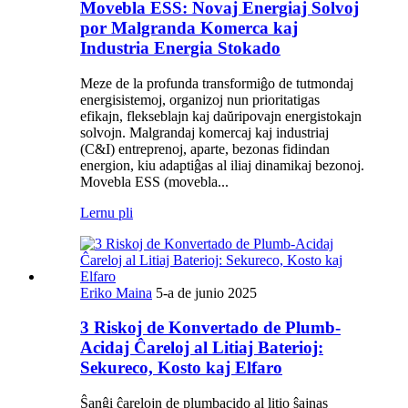
Movebla ESS: Novaj Energiaj Solvoj
por Malgranda Komerca kaj
Industria Energia Stokado
Meze de la profunda transformiĝo de tutmondaj
energisistemoj, organizoj nun prioritatigas
efikajn, flekseblajn kaj daŭripovajn energistokajn
solvojn. Malgrandaj komercaj kaj industriaj
(C&I) entreprenoj, aparte, bezonas fidindan
energion, kiu adaptiĝas al iliaj dinamikaj bezonoj.
Movebla ESS (movebla...
Lernu pli
Eriko Maina
5-a de junio 2025
3 Riskoj de Konvertado de Plumb-
Acidaj Ĉareloj al Litiaj Baterioj:
Sekureco, Kosto kaj Elfaro
Ŝanĝi ĉarelojn de plumbacido al litio ŝajnas