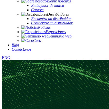
Sobre nosotros
Embajador de marca
Carrera
Distribuidores
Encuentra un distribuidor
Conviértete en distribuidor
Noticias
Exposiciones
Seminario web
Caso
Blog
Contáctanos
ENG