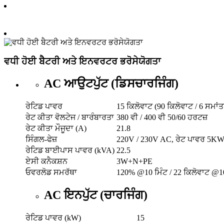
ਵਧੀ ਹੋਈ ਬੈਟਰੀ ਅਤੇ ਇਨਵਰਟਰ ਭਰੋਸੇਯੋਗਤਾ
AC ਆਉਟਪੁੱਟ (ਡਿਸਚਾਰਜਿੰਗ)
ਰੇਟਿਡ ਪਾਵਰ
15 ਕਿਲੋਵਾਟ (90 ਕਿਲੋਵਾਟ / 6 ਸਮਾਂਤ
ਰੇਟ ਕੀਤਾ ਵੋਲਟੇਜ / ਬਾਰੰਬਾਰਤਾ
380 ਵੀ / 400 ਵੀ 50/60 ਹਰਟਜ਼
ਰੇਟ ਕੀਤਾ ਮੌਜੂਦਾ (A)
21.8
ਸਿੰਗਲ-ਫੇਜ਼
220V / 230V AC, ਰੇਟ ਪਾਵਰ 5KW; 
ਰੇਟਿਡ ਬਾਈਪਾਸ ਪਾਵਰ (kVA)
22.5
ਏਸੀ ਕਨੈਕਸ਼ਨ
3W+N+PE
ਓਵਰਲੋਡ ਸਮਰੱਥਾ
120% @10 ਮਿੰਟ / 22 ਕਿਲੋਵਾਟ @10
AC ਇਨਪੁੱਟ (ਚਾਰਜਿੰਗ)
ਰੇਟਿਡ ਪਾਵਰ (kW)
15