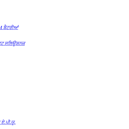
 ਬੈਟਰੀਆਂ
ਿਟ ਸਲਿਊਸ਼ਨਜ਼
ਏ.ਪੀ.ਯੂ.