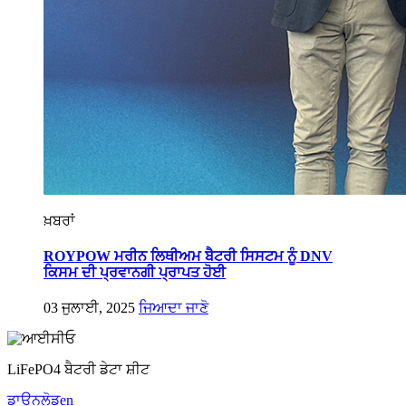
ਖ਼ਬਰਾਂ
ROYPOW ਮਰੀਨ ਲਿਥੀਅਮ ਬੈਟਰੀ ਸਿਸਟਮ ਨੂੰ DNV
ਕਿਸਮ ਦੀ ਪ੍ਰਵਾਨਗੀ ਪ੍ਰਾਪਤ ਹੋਈ
03 ਜੁਲਾਈ, 2025
ਜਿਆਦਾ ਜਾਣੋ
LiFePO4 ਬੈਟਰੀ ਡੇਟਾ ਸ਼ੀਟ
ਡਾਊਨਲੋਡ
en