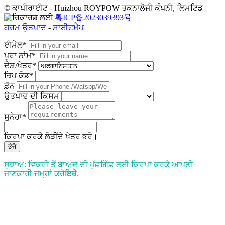
© ਕਾਪੀਰਾਈਟ - Huizhou ROYPOW ਤਕਨਾਲੋਜੀ ਕੰਪਨੀ, ਲਿਮਟਿਡ।
粤ICP备2023039393号
ਗਰਮ ਉਤਪਾਦ
-
ਸਾਈਟਮੈਪ
ਈਮੇਲ*
ਪੂਰਾ ਨਾਂਮ*
ਦੇਸ਼/ਖੇਤਰ*
ਜ਼ਿਪ ਕੋਡ*
ਫ਼ੋਨ
ਉਤਪਾਦ ਦੀ ਕਿਸਮ
ਸੁਨੇਹਾ*
ਕਿਰਪਾ ਕਰਕੇ ਲੋੜੀਂਦੇ ਖੇਤਰ ਭਰੋ।
ਭੇਜੋ
ਸੁਝਾਅ: ਵਿਕਰੀ ਤੋਂ ਬਾਅਦ ਦੀ ਪੁੱਛਗਿੱਛ ਲਈ ਕਿਰਪਾ ਕਰਕੇ ਆਪਣੀ
ਜਾਣਕਾਰੀ ਜਮ੍ਹਾਂ ਕਰੋ
ਇਥੇ
.