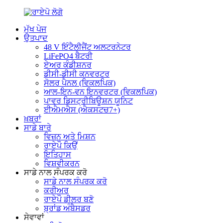
ਮੁੱਖ ਪੇਜ
ਉਤਪਾਦ
48 V ਇੰਟੈਲੀਜੈਂਟ ਅਲਟਰਨੇਟਰ
LiFePO4 ਬੈਟਰੀ
ਏਅਰ ਕੰਡੀਸ਼ਨਰ
ਡੀਸੀ-ਡੀਸੀ ਕਨਵਰਟਰ
ਸੋਲਰ ਪੈਨਲ (ਵਿਕਲਪਿਕ)
ਆਲ-ਇਨ-ਵਨ ਇਨਵਰਟਰ (ਵਿਕਲਪਿਕ)
ਪਾਵਰ ਡਿਸਟ੍ਰੀਬਿਊਸ਼ਨ ਯੂਨਿਟ
ਈਐਮਐਸ (ਐਕਸਟਚ7+)
ਖ਼ਬਰਾਂ
ਸਾਡੇ ਬਾਰੇ
ਵਿਜ਼ਨ ਅਤੇ ਮਿਸ਼ਨ
ਰਾਏਪੌ ਕਿਉਂ
ਇਤਿਹਾਸ
ਵਿਸ਼ਵੀਕਰਨ
ਸਾਡੇ ਨਾਲ ਸੰਪਰਕ ਕਰੋ
ਸਾਡੇ ਨਾਲ ਸੰਪਰਕ ਕਰੋ
ਕਰੀਅਰ
ਰਾਏਪੌ ਡੀਲਰ ਬਣੋ
ਬ੍ਰਾਂਡ ਅੰਬੈਸਡਰ
ਸੇਵਾਵਾਂ