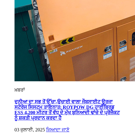
ਖ਼ਬਰਾਂ
ਦੁਨੀਆ ਦਾ ਸਭ ਤੋਂ ਉੱਚਾ-ਉਚਾਈ ਵਾਲਾ ਜੌਬਸਾਈਟ ਊਰਜਾ
ਸਟੋਰੇਜ ਸਿਸਟਮ ਤਾਇਨਾਤ: ROYPOW DG ਹਾਈਬ੍ਰਿਡ
ESS 4,200 ਮੀਟਰ ਤੋਂ ਵੱਧ ਦੇ ਮੁੱਖ ਬੁਨਿਆਦੀ ਢਾਂਚੇ ਦੇ ਪ੍ਰੋਜੈਕਟ
ਨੂੰ ਸ਼ਕਤੀ ਪ੍ਰਦਾਨ ਕਰਦਾ ਹੈ
03 ਜੁਲਾਈ, 2025
ਜਿਆਦਾ ਜਾਣੋ