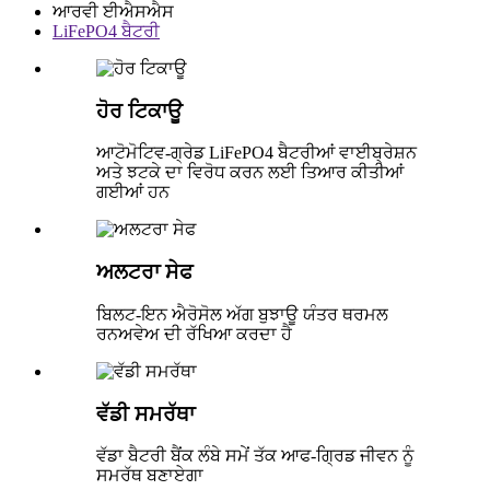
ਆਰਵੀ ਈਐਸਐਸ
LiFePO4 ਬੈਟਰੀ
ਹੋਰ ਟਿਕਾਊ
ਆਟੋਮੋਟਿਵ-ਗ੍ਰੇਡ LiFePO4 ਬੈਟਰੀਆਂ ਵਾਈਬ੍ਰੇਸ਼ਨ
ਅਤੇ ਝਟਕੇ ਦਾ ਵਿਰੋਧ ਕਰਨ ਲਈ ਤਿਆਰ ਕੀਤੀਆਂ
ਗਈਆਂ ਹਨ
ਅਲਟਰਾ ਸੇਫ
ਬਿਲਟ-ਇਨ ਐਰੋਸੋਲ ਅੱਗ ਬੁਝਾਊ ਯੰਤਰ ਥਰਮਲ
ਰਨਅਵੇਅ ਦੀ ਰੱਖਿਆ ਕਰਦਾ ਹੈ
ਵੱਡੀ ਸਮਰੱਥਾ
ਵੱਡਾ ਬੈਟਰੀ ਬੈਂਕ ਲੰਬੇ ਸਮੇਂ ਤੱਕ ਆਫ-ਗ੍ਰਿਡ ਜੀਵਨ ਨੂੰ
ਸਮਰੱਥ ਬਣਾਏਗਾ