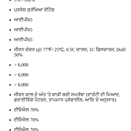
ਪ੍ਰਵੇਸ਼ ਸੁਰੱਖਿਆ ਰੇਟਿੰਗ
ਆਈਪੀ65
ਆਈਪੀ65
ਆਈਪੀ65
ਜੀਵਨ ਚੱਕਰ (@ 77℉/ 25℃, 0.5C ਚਾਰਜ, 1C ਡਿਸਚਾਰਜ, DoD
50%
> 6,000
> 6,000
> 6,000
ਜੀਵਨ ਕਾਲ ਦੇ ਅੰਤ 'ਤੇ ਬਾਕੀ ਬਚੀ ਸਮਰੱਥਾ (ਵਾਰੰਟੀ ਦੀ ਮਿਆਦ,
ਡਰਾਈਵਿੰਗ ਪੈਟਰਨ, ਤਾਪਮਾਨ ਪ੍ਰੋਫਾਈਲ, ਆਦਿ ਦੇ ਅਨੁਸਾਰ)
ਈਓਐਲ 70%
ਈਓਐਲ 70%
ਈਓਐਲ 70%