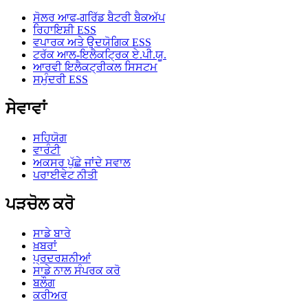
ਸੋਲਰ ਆਫ-ਗਰਿੱਡ ਬੈਟਰੀ ਬੈਕਅੱਪ
ਰਿਹਾਇਸ਼ੀ ESS
ਵਪਾਰਕ ਅਤੇ ਉਦਯੋਗਿਕ ESS
ਟਰੱਕ ਆਲ-ਇਲੈਕਟ੍ਰਿਕ ਏ.ਪੀ.ਯੂ.
ਆਰਵੀ ਇਲੈਕਟ੍ਰੀਕਲ ਸਿਸਟਮ
ਸਮੁੰਦਰੀ ESS
ਸੇਵਾਵਾਂ
ਸਹਿਯੋਗ
ਵਾਰੰਟੀ
ਅਕਸਰ ਪੁੱਛੇ ਜਾਂਦੇ ਸਵਾਲ
ਪਰਾਈਵੇਟ ਨੀਤੀ
ਪੜਚੋਲ ਕਰੋ
ਸਾਡੇ ਬਾਰੇ
ਖ਼ਬਰਾਂ
ਪ੍ਰਦਰਸ਼ਨੀਆਂ
ਸਾਡੇ ਨਾਲ ਸੰਪਰਕ ਕਰੋ
ਬਲੌਗ
ਕਰੀਅਰ