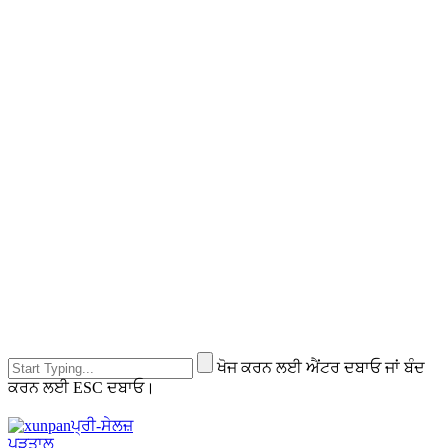
ਖੋਜ ਕਰਨ ਲਈ ਐਂਟਰ ਦਬਾਓ ਜਾਂ ਬੰਦ
ਕਰਨ ਲਈ ESC ਦਬਾਓ।
ਪ੍ਰੀ-ਸੇਲਜ਼
ਪੜਤਾਲ