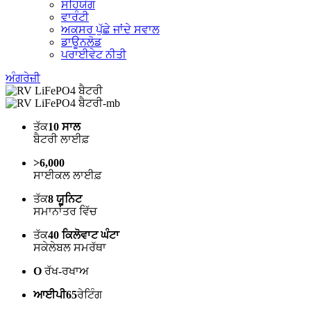
ਸਹਿਯੋਗ
ਵਾਰੰਟੀ
ਅਕਸਰ ਪੁੱਛੇ ਜਾਂਦੇ ਸਵਾਲ
ਡਾਊਨਲੋਡ
ਪਰਾਈਵੇਟ ਨੀਤੀ
ਅੰਗਰੇਜ਼ੀ
ਤੱਕ
10 ਸਾਲ
ਬੈਟਰੀ ਲਾਈਫ਼
>6,000
ਸਾਈਕਲ ਲਾਈਫ਼
ਤੱਕ
8 ਯੂਨਿਟ
ਸਮਾਨਾਂਤਰ ਵਿੱਚ
ਤੱਕ
40 ਕਿਲੋਵਾਟ ਘੰਟਾ
ਸਕੇਲੇਬਲ ਸਮਰੱਥਾ
O
ਰੱਖ-ਰਖਾਅ
ਆਈਪੀ65
ਰੇਟਿੰਗ