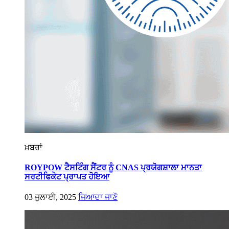
ਖ਼ਬਰਾਂ
ROYPOW ਟੈਸਟਿੰਗ ਸੈਂਟਰ ਨੂੰ CNAS ਪ੍ਰਯੋਗਸ਼ਾਲਾ ਮਾਨਤਾ
ਸਰਟੀਫਿਕੇਟ ਪ੍ਰਾਪਤ ਹੋਇਆ
03 ਜੁਲਾਈ, 2025
ਜਿਆਦਾ ਜਾਣੋ