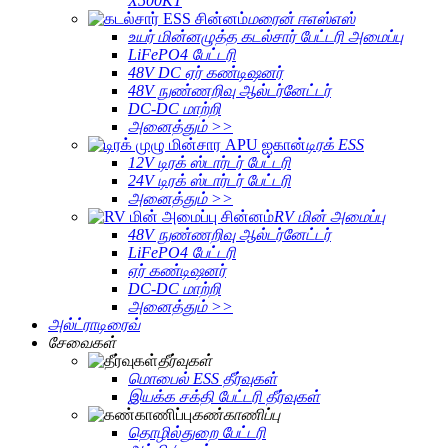
X500KT
மரைன் ஈஎஸ்எஸ்
உயர் மின்னழுத்த கடல்சார் பேட்டரி அமைப்பு
LiFePO4 பேட்டரி
48V DC ஏர் கண்டிஷனர்
48V நுண்ணறிவு ஆல்டர்னேட்டர்
DC-DC மாற்றி
அனைத்தும் >>
டிரக் ESS
12V டிரக் ஸ்டார்டர் பேட்டரி
24V டிரக் ஸ்டார்டர் பேட்டரி
அனைத்தும் >>
RV மின் அமைப்பு
48V நுண்ணறிவு ஆல்டர்னேட்டர்
LiFePO4 பேட்டரி
ஏர் கண்டிஷனர்
DC-DC மாற்றி
அனைத்தும் >>
அல்ட்ராடிரைவ்
சேவைகள்
தீர்வுகள்
மொபைல் ESS தீர்வுகள்
இயக்க சக்தி பேட்டரி தீர்வுகள்
கண்காணிப்பு
தொழில்துறை பேட்டரி