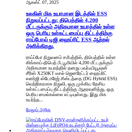
ஆகஸ்ட் 07, 2025
உலகின் மிக உயரமான இடத்தில் ESS
நிறுவப்பட்டது: திபெத்தில் 4,200
மீட்டருக்கும் அதிகமான உயரத்தில் உள்ள
ஒரு பெரிய உள்கட்டமைப்பு திட்டத்திற்கு
ராய்போவ் டிஜி ஹைப்ரிட் ESS ஆற்றல்
அளிக்கிறது.
ராய்ப்போ நிறுவனம் சமீபத்தில், திபெத்தில் உள்ள
கிங்காய்-திபெத் பீடபூமியில் 4,200 மீட்டருக்கும்
அதிகமான உயரத்தில் தனது பவர்ஃபியூஷன்
சீரிஸ் X250KT டீசல் ஜெனரேட்டர் ஹைப்ரிட்
எனர்ஜி ஸ்டோரேஜ் சிஸ்டத்தை (DG Hybrid ESS)
வெற்றிகரமாக நிறுவி, ஒரு முக்கிய தேசிய
உள்கட்டமைப்பு திட்டத்திற்கு ஆதரவளித்து, ஒரு
பெரிய மைல்கல்லை எட்டியுள்ளது. இது மிக
உயர்ந்த...
மேலும் அறிக