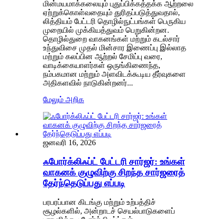
மின்மயமாக்கலையும் புதுப்பிக்கத்தக்க ஆற்றலை
ஏற்றுக்கொள்வதையும் துரிதப்படுத்துவதால்,
லித்தியம் பேட்டரி தொழில்நுட்பங்கள் பெருகிய
முறையில் முக்கியத்துவம் பெறுகின்றன.
தொழில்துறை வாகனங்கள் மற்றும் கடல்சார்
உந்துவிசை முதல் மின்சார இணைப்பு இல்லாத
மற்றும் கலப்பின ஆற்றல் சேமிப்பு வரை,
வாடிக்கையாளர்கள் ஒருங்கிணைந்த,
நம்பகமான மற்றும் அளவிடக்கூடிய தீர்வுகளை
அதிகளவில் நாடுகின்றனர்...
மேலும் அறிக
ஜனவரி 16, 2026
ஃபோர்க்லிஃப்ட் பேட்டரி சார்ஜர்: உங்கள்
வாகனக் குழுவிற்கு சிறந்த சார்ஜரைத்
தேர்ந்தெடுப்பது எப்படி
பரபரப்பான கிடங்கு மற்றும் உற்பத்திச்
சூழல்களில், அன்றாடச் செயல்பாடுகளைப்