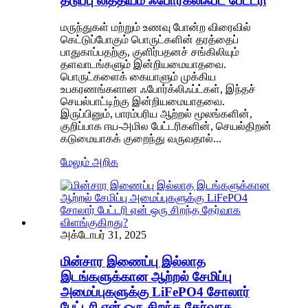
தடுப்பு லித்தியம் ஃபோர்க்லிஃப்ட் பேட்டரி
மருந்துகள் மற்றும் உணவு போன்ற விரைவில்
கெட்டுப்போகும் பொருட்களின் தரத்தைப்
பாதுகாப்பதற்கு, குளிர்பதனச் சங்கிலியும்
தளவாடங்களும் இன்றியமையாதவை.
பொருட்களைக் கையாளும் முக்கிய
உபகரணங்களான ஃபோர்க்லிஃப்ட்கள், இந்தச்
செயல்பாட்டிற்கு இன்றியமையாதவை.
இருப்பினும், பாரம்பரிய ஆற்றல் மூலங்களின்,
குறிப்பாக ஈய-அமில பேட்டரிகளின், செயல்திறன்
கடுமையாகக் குறைந்து வருவதால்...
மேலும் அறிக
அக்டோபர் 31, 2025
மின்சார இணைப்பு இல்லாத
இடங்களுக்கான ஆற்றல் சேமிப்பு
அமைப்புகளுக்கு LiFePO4 சோலார்
பேட்டரி ஏன் ஒரு சிறந்த தேர்வாக