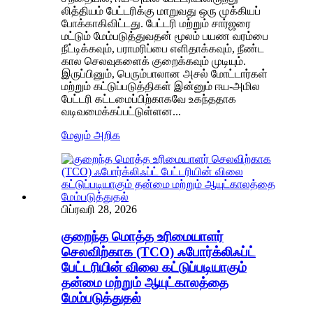
லித்தியம் பேட்டரிக்கு மாறுவது ஒரு முக்கியப்
போக்காகிவிட்டது. பேட்டரி மற்றும் சார்ஜரை
மட்டும் மேம்படுத்துவதன் மூலம் பயண வரம்பை
நீட்டிக்கவும், பராமரிப்பை எளிதாக்கவும், நீண்ட
கால செலவுகளைக் குறைக்கவும் முடியும்.
இருப்பினும், பெரும்பாலான அசல் மோட்டார்கள்
மற்றும் கட்டுப்படுத்திகள் இன்னும் ஈய-அமில
பேட்டரி கட்டமைப்பிற்காகவே உகந்ததாக
வடிவமைக்கப்பட்டுள்ளன...
மேலும் அறிக
பிப்ரவரி 28, 2026
குறைந்த மொத்த உரிமையாளர்
செலவிற்காக (TCO) ஃபோர்க்லிஃப்ட்
பேட்டரியின் விலை கட்டுப்படியாகும்
தன்மை மற்றும் ஆயுட்காலத்தை
மேம்படுத்துதல்