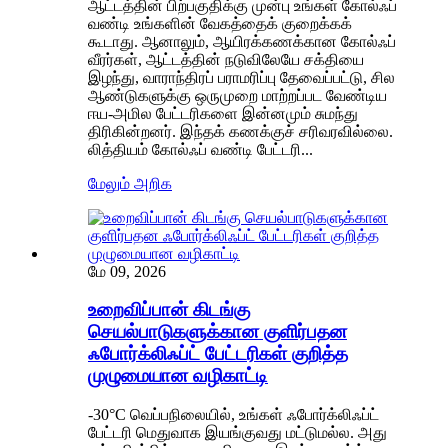
ஆட்டத்தின் பிற்பகுதிக்கு முன்பு உங்கள் கோல்ஃப்
வண்டி உங்களின் வேகத்தைக் குறைக்கக்
கூடாது. ஆனாலும், ஆயிரக்கணக்கான கோல்ஃப்
வீரர்கள், ஆட்டத்தின் நடுவிலேயே சக்தியை
இழந்து, வாராந்திரப் பராமரிப்பு தேவைப்பட்டு, சில
ஆண்டுகளுக்கு ஒருமுறை மாற்றப்பட வேண்டிய
ஈய-அமில பேட்டரிகளை இன்னமும் சுமந்து
திரிகின்றனர். இந்தக் கணக்குச் சரிவரவில்லை.
லித்தியம் கோல்ஃப் வண்டி பேட்டரி...
மேலும் அறிக
மே 09, 2026
உறைவிப்பான் கிடங்கு
செயல்பாடுகளுக்கான குளிர்பதன
ஃபோர்க்லிஃப்ட் பேட்டரிகள் குறித்த
முழுமையான வழிகாட்டி
-30°C வெப்பநிலையில், உங்கள் ஃபோர்க்லிஃப்ட்
பேட்டரி மெதுவாக இயங்குவது மட்டுமல்ல. அது