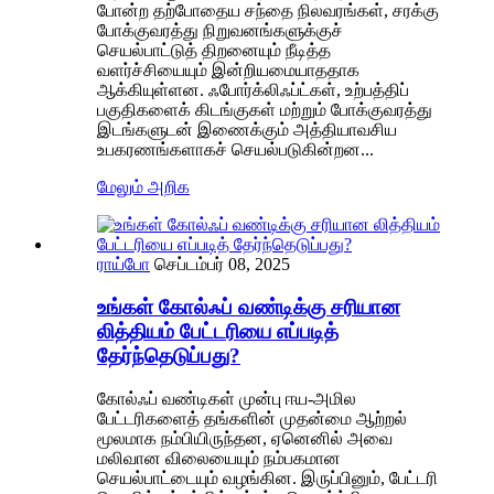
போன்ற தற்போதைய சந்தை நிலவரங்கள், சரக்கு
போக்குவரத்து நிறுவனங்களுக்குச்
செயல்பாட்டுத் திறனையும் நீடித்த
வளர்ச்சியையும் இன்றியமையாததாக
ஆக்கியுள்ளன. ஃபோர்க்லிஃப்ட்கள், உற்பத்திப்
பகுதிகளைக் கிடங்குகள் மற்றும் போக்குவரத்து
இடங்களுடன் இணைக்கும் அத்தியாவசிய
உபகரணங்களாகச் செயல்படுகின்றன...
மேலும் அறிக
ராய்போ
செப்டம்பர் 08, 2025
உங்கள் கோல்ஃப் வண்டிக்கு சரியான
லித்தியம் பேட்டரியை எப்படித்
தேர்ந்தெடுப்பது?
கோல்ஃப் வண்டிகள் முன்பு ஈய-அமில
பேட்டரிகளைத் தங்களின் முதன்மை ஆற்றல்
மூலமாக நம்பியிருந்தன, ஏனெனில் அவை
மலிவான விலையையும் நம்பகமான
செயல்பாட்டையும் வழங்கின. இருப்பினும், பேட்டரி