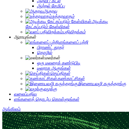
ஆர்வி / கடல்
ஆற்றல் சேமிப்பு
ஆதரவு
உத்தரவாதம்
அடிக்கடி
கேட்கப்படும் கேள்விகள்
பதிவிறக்கம்
ஆராயுங்கள்
எங்களைப் பற்றி
பிராண்ட் தூதர்
தொழில்
டீலர்கள்
ஒரு டீலரைக் கண்டுபிடி
டீலராக ஆகுங்கள்
செய்திகள்
கண்காட்சிகள்
இணையவழி கருத்தரங்கு
வழக்கு
வலைப்பதிவு
எங்களைத் தொடர்பு கொள்ளுங்கள்
ஆங்கிலம்