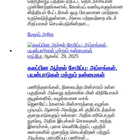
தொழில்நுட்பத்தில் ஏற்பட்ட தொடர்ச்சியான
முன்னேற்றங்களால், கோல்ஃப் வண்டிகளுக்கான
லித்தியம் பேட்டரிகள் ஒரு பிரபலமான மாற்றாக
உருவெடுத்துள்ளன, அவை மற்றவற்றை விடச்
சிறப்பாகச் செயல்படுகின்றன...
மேலும் அறிக
ராய்போ
ஆகஸ்ட் 29, 2025
கலப்பின ஆற்றல் சேமிப்பு: அம்சங்கள்,
பயன்பாடுகள் மற்றும் நன்மைகள்
பணித்தளங்கள், நிலையற்ற மின்சாரம் உள்ள
பகுதிகள் அல்லது தற்காலிக மின் விநியோகச்
சூழல்களில், வழக்கமான டீசல்
ஜெனரேட்டர்களால் மின்சாரத்தை வழங்க
முடியும், ஆனால் அவற்றுடன் குறிப்பிடத்தக்க
குறைபாடுகளும் உள்ளன: அதிக எரிபொருள்
நுகர்வு, அதிக இயக்கச் செலவுகள், உரத்த
இரைச்சல், புகை வெளியேற்றம், பகுதிச்
சுமைகளில் குறைந்த செயல்திறன் மற்றும்
அடிக்கடி பராமரிப்புப் பணிகள்...