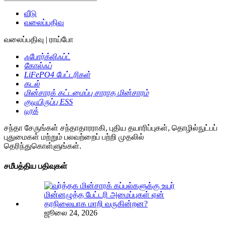
வீடு
வலைப்பதிவு
வலைப்பதிவு | ராய்போ
ஃபோர்க்லிஃப்ட்
கோல்ஃப்
LiFePO4 பேட்டரிகள்
கடல்
மின்சாரக் கட்டமைப்பு சாராத மின்சாரம்
குடியிருப்பு ESS
டிரக்
சந்தா சேருங்கள்
சந்தாதாரராகி, புதிய தயாரிப்புகள், தொழில்நுட்பப்
புதுமைகள் மற்றும் பலவற்றைப் பற்றி முதலில்
தெரிந்துகொள்ளுங்கள்.
சமீபத்திய பதிவுகள்
ஜூலை 24, 2026