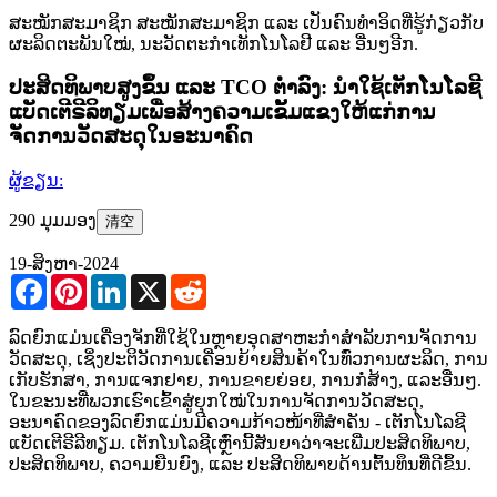
ສະໝັກສະມາຊິກ
ສະໝັກສະມາຊິກ ແລະ ເປັນຄົນທຳອິດທີ່ຮູ້ກ່ຽວກັບ
ຜະລິດຕະພັນໃໝ່, ນະວັດຕະກຳເທັກໂນໂລຢີ ແລະ ອື່ນໆອີກ.
ປະສິດທິພາບສູງຂຶ້ນ ແລະ TCO ຕ່ຳລົງ: ນຳໃຊ້ເຕັກໂນໂລຊີ
ແບັດເຕີຣີລິທຽມເພື່ອສ້າງຄວາມເຂັ້ມແຂງໃຫ້ແກ່ການ
ຈັດການວັດສະດຸໃນອະນາຄົດ
ຜູ້ຂຽນ:
290 ມຸມມອງ
清空
19-ສິງຫາ-2024
Facebook
Pinterest
LinkedIn
X
Reddit
ລົດຍົກແມ່ນເຄື່ອງຈັກທີ່ໃຊ້ໃນຫຼາຍອຸດສາຫະກຳສຳລັບການຈັດການ
ວັດສະດຸ, ເຊິ່ງປະຕິວັດການເຄື່ອນຍ້າຍສິນຄ້າໃນທົ່ວການຜະລິດ, ການ
ເກັບຮັກສາ, ການແຈກຢາຍ, ການຂາຍຍ່ອຍ, ການກໍ່ສ້າງ, ແລະອື່ນໆ.
ໃນຂະນະທີ່ພວກເຮົາເຂົ້າສູ່ຍຸກໃໝ່ໃນການຈັດການວັດສະດຸ,
ອະນາຄົດຂອງລົດຍົກແມ່ນມີຄວາມກ້າວໜ້າທີ່ສຳຄັນ - ເຕັກໂນໂລຊີ
ແບັດເຕີຣີລີທຽມ. ເຕັກໂນໂລຊີເຫຼົ່ານີ້ສັນຍາວ່າຈະເພີ່ມປະສິດທິພາບ,
ປະສິດທິພາບ, ຄວາມຍືນຍົງ, ແລະ ປະສິດທິພາບດ້ານຕົ້ນທຶນທີ່ດີຂຶ້ນ.