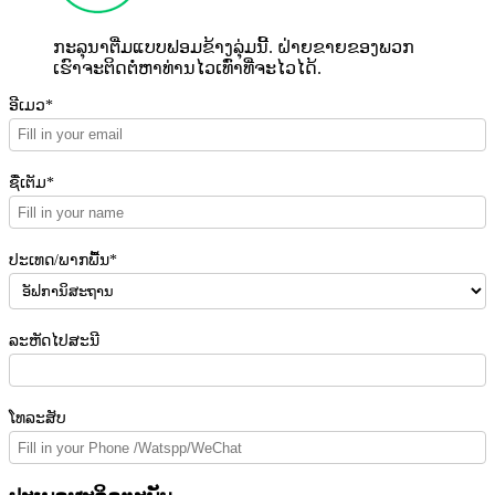
ກະລຸນາຕື່ມແບບຟອມຂ້າງລຸ່ມນີ້. ຝ່າຍຂາຍຂອງພວກ
ເຮົາຈະຕິດຕໍ່ຫາທ່ານໄວເທົ່າທີ່ຈະໄວໄດ້.
ອີເມວ*
ຊື່ເຕັມ*
ປະເທດ/ພາກພື້ນ*
ລະຫັດໄປສະນີ
ໂທລະສັບ