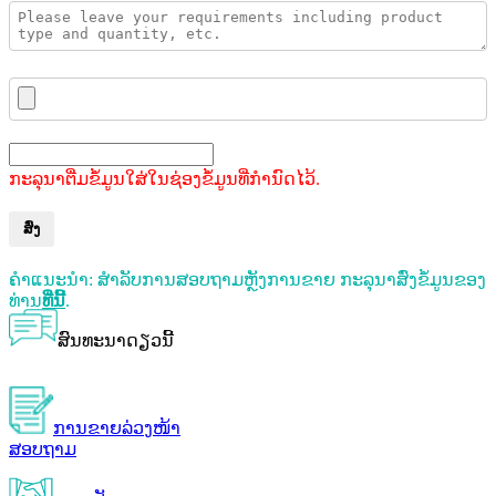
ກະລຸນາຕື່ມຂໍ້ມູນໃສ່ໃນຊ່ອງຂໍ້ມູນທີ່ກຳນົດໄວ້.
ສົ່ງ
ຄຳແນະນຳ: ສຳລັບການສອບຖາມຫຼັງການຂາຍ ກະລຸນາສົ່ງຂໍ້ມູນຂອງ
ທ່ານ
ທີ່ນີ້
.
ສົນທະນາດຽວນີ້
ການຂາຍລ່ວງໜ້າ
ສອບຖາມ