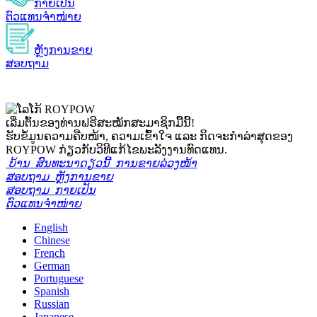
ກາຍເປັນ
ຕົວແທນຈຳໜ່າຍ
ຫຼັງການຂາຍ
ສອບຖາມ
ເລີ່ມຕົ້ນຂອງທ່ານ
ຟຣີ
ສະໝັກສະມາຊິກມື້ນີ້!
ຮັບຂໍ້ມູນຄວາມຄືບໜ້າ, ຄວາມເຂົ້າໃຈ ແລະ ກິດຈະກຳລ່າສຸດຂອງ
ROYPOW ກ່ຽວກັບວິທີແກ້ໄຂພະລັງງານທົດແທນ.
ບ້ານ
ສົນທະນາດຽວນີ້
ການຂາຍລ່ວງໜ້າ
ສອບຖາມ
ຫຼັງການຂາຍ
ສອບຖາມ
ກາຍເປັນ
ຕົວແທນຈຳໜ່າຍ
English
Chinese
French
German
Portuguese
Spanish
Russian
Japanese