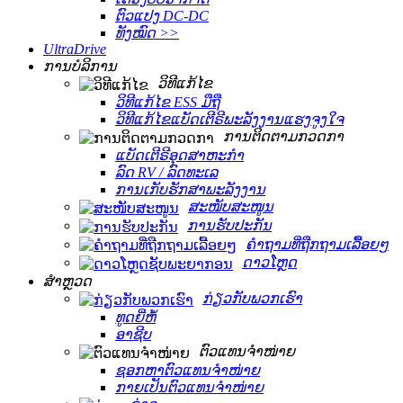
ຕົວແປງ DC-DC
ທັງໝົດ >>
UltraDrive
ການບໍລິການ
ວິທີແກ້ໄຂ
ວິທີແກ້ໄຂ ESS ມືຖື
ວິທີແກ້ໄຂແບັດເຕີຣີພະລັງງານແຮງຈູງໃຈ
ການຕິດຕາມກວດກາ
ແບັດເຕີຣີອຸດສາຫະກຳ
ລົດ RV / ລົດທະເລ
ການເກັບຮັກສາພະລັງງານ
ສະໜັບສະໜູນ
ການຮັບປະກັນ
ຄຳຖາມທີ່ຖືກຖາມເລື້ອຍໆ
ດາວໂຫຼດ
ສຳຫຼວດ
ກ່ຽວກັບພວກເຮົາ
ທູດຍີ່ຫໍ້
ອາຊີບ
ຕົວແທນຈຳໜ່າຍ
ຊອກຫາຕົວແທນຈຳໜ່າຍ
ກາຍເປັນຕົວແທນຈຳໜ່າຍ