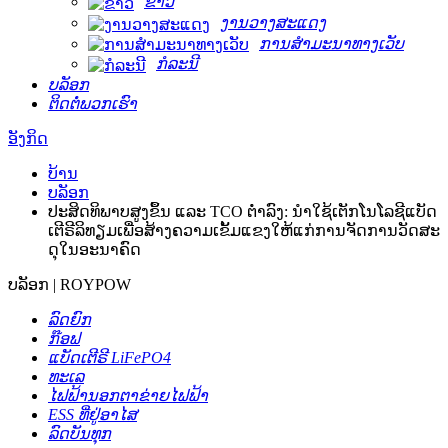
ຂ່າວ
ງານວາງສະແດງ
ການສຳມະນາທາງເວັບ
ກໍລະນີ
ບລັອກ
ຕິດຕໍ່ພວກເຮົາ
ອັງກິດ
ບ້ານ
ບລັອກ
ປະສິດທິພາບສູງຂຶ້ນ ແລະ TCO ຕ່ຳລົງ: ນຳໃຊ້ເຕັກໂນໂລຊີແບັດ
ເຕີຣີລິທຽມເພື່ອສ້າງຄວາມເຂັ້ມແຂງໃຫ້ແກ່ການຈັດການວັດສະ
ດຸໃນອະນາຄົດ
ບລັອກ | ROYPOW
ລົດຍົກ
ກ໊ອຟ
ແບັດເຕີຣີ LiFePO4
ທະເລ
ໄຟຟ້ານອກຕາຂ່າຍໄຟຟ້າ
ESS ທີ່ຢູ່ອາໄສ
ລົດບັນທຸກ