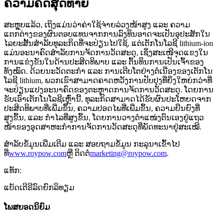
ຄວາມຄິດສຸດທ້າຍ
ສະຫຼຸບແລ້ວ, ເຖິງແມ່ນວ່າຄ່າໃຊ້ຈ່າຍລ່ວງໜ້າສູງ ແລະ ຄວາມ
ແຕກຕ່າງຂອງຜົນຕອບແທນຈາກການລົງທຶນອາດຈະເປັນອຸປະສັກໃນ
ໄລຍະສັ້ນສຳລັບທຸລະກິດທີ່ຈະປ່ຽນໄປໃຊ້, ແຕ່ເຕັກໂນໂລຊີ lithium-ion
ແມ່ນອະນາຄົດສຳລັບການຈັດການວັດສະດຸ, ເຊິ່ງສະເໜີຈຸດແຂງໃນ
ການແຂ່ງຂັນໃນດ້ານປະສິດທິພາບ ແລະ ຕົ້ນທຶນການເປັນເຈົ້າຂອງ
ທັງໝົດ. ດ້ວຍນະວັດຕະກຳ ແລະ ການເຕີບໂຕຢ່າງຕໍ່ເນື່ອງຂອງເຕັກໂນ
ໂລຊີ lithium, ພວກເຮົາສາມາດຄາດຫວັງການປັບປຸງທີ່ຍິ່ງໃຫຍ່ກວ່າທີ່
ຈະປ່ຽນແປງອະນາຄົດຂອງຕະຫຼາດການຈັດການວັດສະດຸ. ໂດຍການ
ຮັບເອົາເຕັກໂນໂລຊີເຫຼົ່ານີ້, ທຸລະກິດສາມາດໄດ້ຮັບຜົນປະໂຫຍດຈາກ
ປະສິດທິພາບທີ່ເພີ່ມຂຶ້ນ, ຄວາມປອດໄພທີ່ເພີ່ມຂຶ້ນ, ຄວາມຍືນຍົງທີ່
ສູງຂຶ້ນ, ແລະ ກຳໄລທີ່ສູງຂຶ້ນ, ໂດຍການວາງຕຳແໜ່ງຕົນເອງຢູ່ແຖວ
ໜ້າຂອງອຸດສາຫະກຳການຈັດການວັດສະດຸທີ່ພັດທະນາຢູ່ສະເໝີ.
ສຳລັບຂໍ້ມູນເພີ່ມເຕີມ ແລະ ສອບຖາມຂໍ້ມູນ ກະລຸນາເຂົ້າໄປ
ທີ່
www.roypow.com
ຫຼື ຕິດຕໍ່
marketing@roypow.com
.
ແທັກ:
ແບັດເຕີຣີລົດຍົກລິທຽມ
ໂພສຍອດນິຍົມ