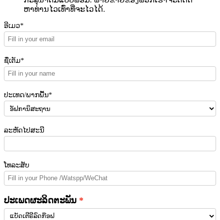
ຫາທ່ານໄວເທົ່າທີ່ຈະໄວໄດ້.
ອີເມວ*
ຊື່ເຕັມ*
ປະເທດ/ພາກພື້ນ*
ລະຫັດໄປສະນີ
ໂທລະສັບ
ປະເພດຜະລິດຕະພັນ