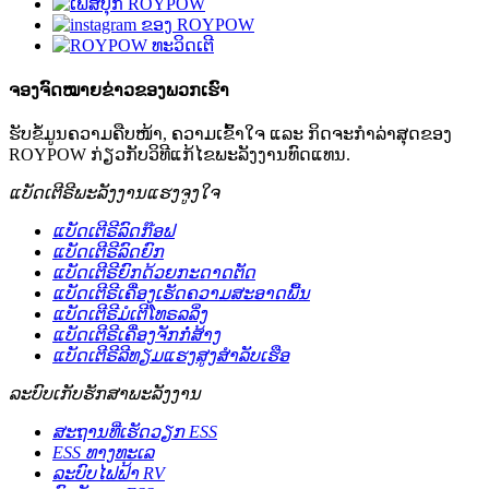
ຈອງຈົດໝາຍຂ່າວຂອງພວກເຮົາ
ຮັບຂໍ້ມູນຄວາມຄືບໜ້າ, ຄວາມເຂົ້າໃຈ ແລະ ກິດຈະກຳລ່າສຸດຂອງ
ROYPOW ກ່ຽວກັບວິທີແກ້ໄຂພະລັງງານທົດແທນ.
ແບັດເຕີຣີພະລັງງານແຮງຈູງໃຈ
ແບັດເຕີຣີລົດກ໊ອຟ
ແບັດເຕີຣີລົດຍົກ
ແບັດເຕີຣີຍົກດ້ວຍກະດາດຕັດ
ແບັດເຕີຣີເຄື່ອງເຮັດຄວາມສະອາດພື້ນ
ແບັດເຕີຣີມໍເຕີໂທຣລລິ່ງ
ແບັດເຕີຣີເຄື່ອງຈັກກໍ່ສ້າງ
ແບັດເຕີຣີລີທຽມແຮງສູງສຳລັບເຮືອ
ລະບົບເກັບຮັກສາພະລັງງານ
ສະຖານທີ່ເຮັດວຽກ ESS
ESS ທາງທະເລ
ລະບົບໄຟຟ້າ RV