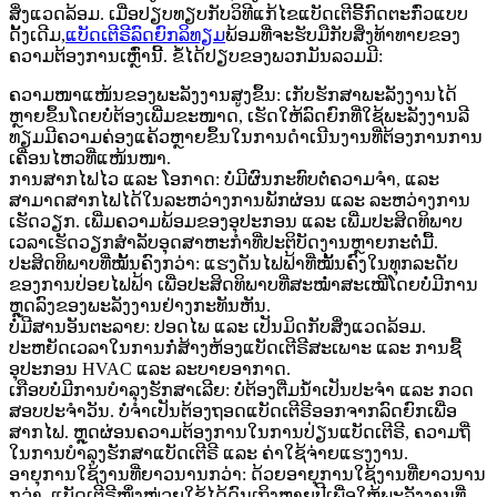
ສິ່ງແວດລ້ອມ. ເມື່ອປຽບທຽບກັບວິທີແກ້ໄຂແບັດເຕີຣີ້ກົດຕະກົ່ວແບບ
ດັ້ງເດີມ,
ແບັດເຕີຣີລົດຍົກລິທຽມ
ພ້ອມທີ່ຈະຮັບມືກັບສິ່ງທ້າທາຍຂອງ
ຄວາມຕ້ອງການເຫຼົ່ານີ້. ຂໍ້ໄດ້ປຽບຂອງພວກມັນລວມມີ:
ຄວາມໜາແໜ້ນຂອງພະລັງງານສູງຂຶ້ນ: ເກັບຮັກສາພະລັງງານໄດ້
ຫຼາຍຂຶ້ນໂດຍບໍ່ຕ້ອງເພີ່ມຂະໜາດ, ເຮັດໃຫ້ລົດຍົກທີ່ໃຊ້ພະລັງງານລີ
ທຽມມີຄວາມຄ່ອງແຄ້ວຫຼາຍຂຶ້ນໃນການດຳເນີນງານທີ່ຕ້ອງການການ
ເຄື່ອນໄຫວທີ່ແໜ້ນໜາ.
ການສາກໄຟໄວ ແລະ ໂອກາດ: ບໍ່ມີຜົນກະທົບຕໍ່ຄວາມຈຳ, ແລະ
ສາມາດສາກໄຟໄດ້ໃນລະຫວ່າງການພັກຜ່ອນ ແລະ ລະຫວ່າງການ
ເຮັດວຽກ. ເພີ່ມຄວາມພ້ອມຂອງອຸປະກອນ ແລະ ເພີ່ມປະສິດທິພາບ
ເວລາເຮັດວຽກສຳລັບອຸດສາຫະກຳທີ່ປະຕິບັດງານຫຼາຍກະຕໍ່ມື້.
ປະສິດທິພາບທີ່ໝັ້ນຄົງກວ່າ: ແຮງດັນໄຟຟ້າທີ່ໝັ້ນຄົງໃນທຸກລະດັບ
ຂອງການປ່ອຍໄຟຟ້າ ເພື່ອປະສິດທິພາບທີ່ສະໝໍ່າສະເໝີໂດຍບໍ່ມີການ
ຫຼຸດລົງຂອງພະລັງງານຢ່າງກະທັນຫັນ.
ບໍ່ມີສານອັນຕະລາຍ: ປອດໄພ ແລະ ເປັນມິດກັບສິ່ງແວດລ້ອມ.
ປະຫຍັດເວລາໃນການກໍ່ສ້າງຫ້ອງແບັດເຕີຣີສະເພາະ ແລະ ການຊື້
ອຸປະກອນ HVAC ແລະ ລະບາຍອາກາດ.
ເກືອບບໍ່ມີການບຳລຸງຮັກສາເລີຍ: ບໍ່ຕ້ອງຕື່ມນ້ຳເປັນປະຈຳ ແລະ ກວດ
ສອບປະຈຳວັນ. ບໍ່ຈຳເປັນຕ້ອງຖອດແບັດເຕີຣີອອກຈາກລົດຍົກເພື່ອ
ສາກໄຟ. ຫຼຸດຜ່ອນຄວາມຕ້ອງການໃນການປ່ຽນແບັດເຕີຣີ, ຄວາມຖີ່
ໃນການບຳລຸງຮັກສາແບັດເຕີຣີ ແລະ ຄ່າໃຊ້ຈ່າຍແຮງງານ.
ອາຍຸການໃຊ້ງານທີ່ຍາວນານກວ່າ: ດ້ວຍອາຍຸການໃຊ້ງານທີ່ຍາວນານ
ກວ່າ, ແບັດເຕີຣີໜຶ່ງໜ່ວຍໃຊ້ໄດ້ດົນເຖິງຫຼາຍປີເພື່ອໃຫ້ພະລັງງານທີ່