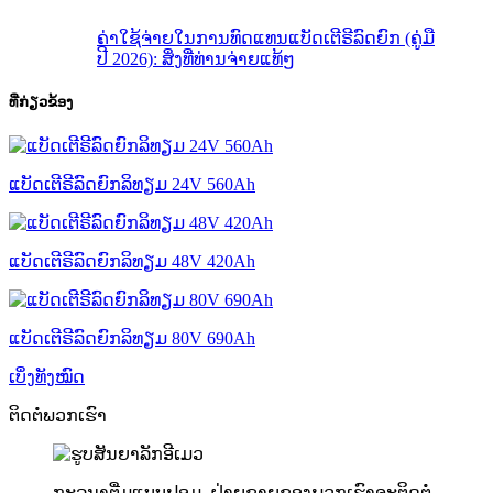
ຄ່າໃຊ້ຈ່າຍໃນການທົດແທນແບັດເຕີຣີລົດຍົກ (ຄູ່ມື
ປີ 2026): ສິ່ງທີ່ທ່ານຈ່າຍແທ້ໆ
ທີ່ກ່ຽວຂ້ອງ
ແບັດເຕີຣີລົດຍົກລິທຽມ 24V 560Ah
ແບັດເຕີຣີລົດຍົກລິທຽມ 48V 420Ah
ແບັດເຕີຣີລົດຍົກລິທຽມ 80V 690Ah
ເບິ່ງທັງໝົດ
ຕິດຕໍ່ພວກເຮົາ
ກະລຸນາຕື່ມແບບຟອມ. ຝ່າຍຂາຍຂອງພວກເຮົາຈະຕິດຕໍ່