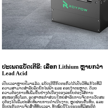
ປະເພດແບັດເຕີຣີ: ເລືອກ Lithium ຫຼາຍກວ່າ
Lead Acid
ເປັນເວລາຫຼາຍປີມາແລ້ວ, ແບັດເຕີຣີ້ກົດຕະກົ່ວໄດ້ເປັນວິທີແກ້ໄຂທີ່ມີ
ຄວາມສາມາດສຳລັບລົດຍົກໄຟຟ້າ ແລະ ຄອບງຳຕະຫຼາດ. ດ້ວຍ
ຄວາມຕ້ອງການທີ່ເພີ່ມຂຶ້ນຢ່າງຕໍ່ເນື່ອງຂອງລະບົບຕ່ອງໂສ້ການ
ສະໜອງທົ່ວໂລກ, ອຸດສາຫະກຳສ່ວນໃຫຍ່ສຳລັບການຈັດການວັດສະ
ດຸຕ້ອງໄດ້ເພີ່ມປະສິດທິພາບການດຳເນີນງານ, ຫຼຸດຜ່ອນຕົ້ນທຶນ, ແລະ
ຮັບປະກັນການຈັດສົ່ງທີ່ທັນເວລາ, ທັງໝົດນີ້ໃນຂະນະທີ່ມີສະຕິຕໍ່