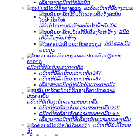
ເຄື່ອງສາກແບັດເຕີຣີລົດຍົກ
ລະບົບແບັດເຕີຣີ້ທາງທະເລ
ວິທີແກ້ໄຂການຕິດຕັ້ງລະບົບໄຟຟ້າຄືນໃໝ່
ແບັດ
ເຕີຣີເຄື່ອງຈັກກໍ່ສ້າງ
ມໍເຕີ ແລະ ຕົວ
ຄວບຄຸມ
ແບັດເຕີຣີຍົກດ້ວຍກະດາດຕັດ
ແບັດເຕີຣີລົດຍົກກະດາດຕັດ 24V
ແບັດເຕີຣີລົດຍົກກະດາດຕັດ 48V
ເຄື່ອງສາກແບັດເຕີຣີຍົກດ້ວຍກະດາດຕັດ
ແບັດເຕີຣີເຄື່ອງເຮັດຄວາມສະອາດພື້ນ
ແບັດເຕີຣີເຄື່ອງເຮັດຄວາມສະອາດພື້ນ 24V
ແບັດເຕີຣີເຄື່ອງເຮັດຄວາມສະອາດພື້ນ 36V
ເຄື່ອງສາກແບັດເຕີຣີເຄື່ອງເຮັດຄວາມສະອາດພື້ນ
ແບັດເຕີຣີມໍເຕີໂທຣລ
ລິ່ງ