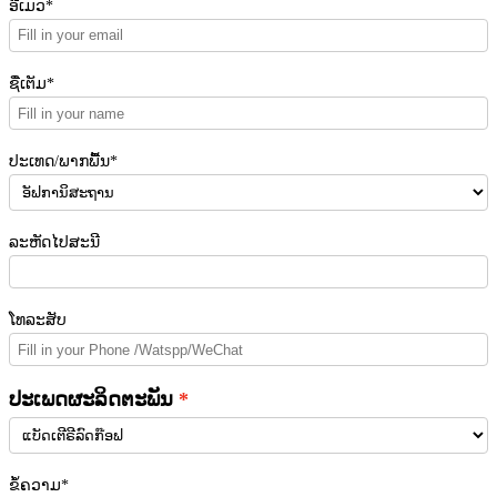
ອີເມວ*
ຊື່ເຕັມ*
ປະເທດ/ພາກພື້ນ*
ລະຫັດໄປສະນີ
ໂທລະສັບ
ປະເພດຜະລິດຕະພັນ
ຂໍ້ຄວາມ*