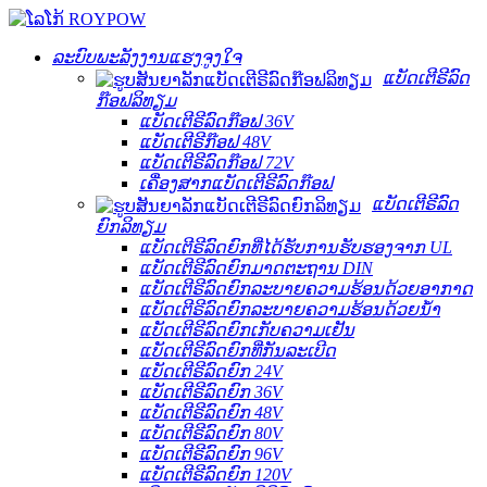
ລະບົບພະລັງງານແຮງຈູງໃຈ
ແບັດເຕີຣີລົດ
ກ໊ອຟລິທຽມ
ແບັດເຕີຣີລົດກ໊ອຟ 36V
ແບັດເຕີຣີກ໊ອຟ 48V
ແບັດເຕີຣີລົດກ໊ອຟ 72V
ເຄື່ອງສາກແບັດເຕີຣີລົດກ໊ອຟ
ແບັດເຕີຣີລົດ
ຍົກລິທຽມ
ແບັດເຕີຣີລົດຍົກທີ່ໄດ້ຮັບການຮັບຮອງຈາກ UL
ແບັດເຕີຣີລົດຍົກມາດຕະຖານ DIN
ແບັດເຕີຣີລົດຍົກລະບາຍຄວາມຮ້ອນດ້ວຍອາກາດ
ແບັດເຕີຣີລົດຍົກລະບາຍຄວາມຮ້ອນດ້ວຍນ້ຳ
ແບັດເຕີຣີລົດຍົກເກັບຄວາມເຢັນ
ແບັດເຕີຣີລົດຍົກທີ່ກັນລະເບີດ
ແບັດເຕີຣີລົດຍົກ 24V
ແບັດເຕີຣີລົດຍົກ 36V
ແບັດເຕີຣີລົດຍົກ 48V
ແບັດເຕີຣີລົດຍົກ 80V
ແບັດເຕີຣີລົດຍົກ 96V
ແບັດເຕີຣີລົດຍົກ 120V