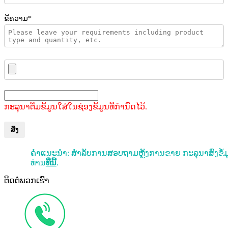
ຂໍ້ຄວາມ*
ກະລຸນາຕື່ມຂໍ້ມູນໃສ່ໃນຊ່ອງຂໍ້ມູນທີ່ກຳນົດໄວ້.
ສົ່ງ
ຄຳແນະນຳ: ສຳລັບການສອບຖາມຫຼັງການຂາຍ ກະລຸນາສົ່ງຂໍ້
ທ່ານ
ທີ່ນີ້
.
ຕິດຕໍ່ພວກເຮົາ