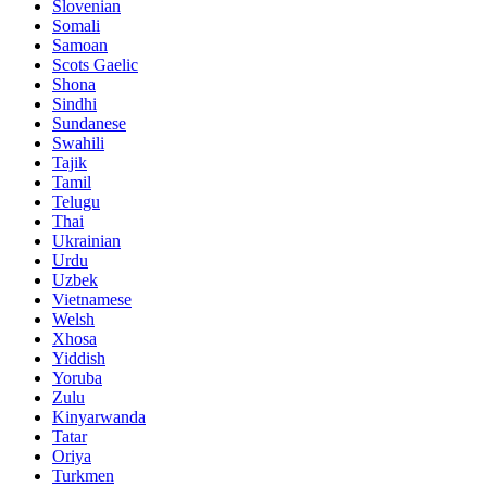
Slovenian
Somali
Samoan
Scots Gaelic
Shona
Sindhi
Sundanese
Swahili
Tajik
Tamil
Telugu
Thai
Ukrainian
Urdu
Uzbek
Vietnamese
Welsh
Xhosa
Yiddish
Yoruba
Zulu
Kinyarwanda
Tatar
Oriya
Turkmen