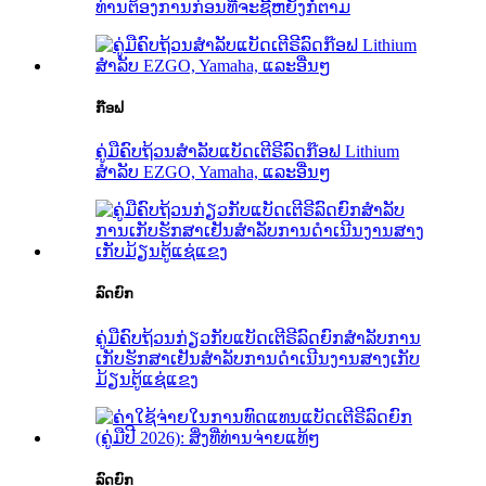
ທ່ານຕ້ອງການກ່ອນທີ່ຈະຊື້ຫຍັງກໍ່ຕາມ
ກ໊ອຟ
ຄູ່ມືຄົບຖ້ວນສຳລັບແບັດເຕີຣີລົດກ໊ອຟ Lithium
ສຳລັບ EZGO, Yamaha, ແລະອື່ນໆ
ລົດຍົກ
ຄູ່ມືຄົບຖ້ວນກ່ຽວກັບແບັດເຕີຣີລົດຍົກສຳລັບການ
ເກັບຮັກສາເຢັນສຳລັບການດຳເນີນງານສາງເກັບ
ມ້ຽນຕູ້ແຊ່ແຂງ
ລົດຍົກ