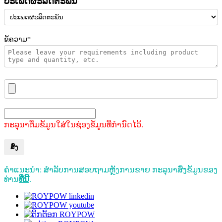
ປະເພດຜະລິດຕະພັນ
ຂໍ້ຄວາມ*
ກະລຸນາຕື່ມຂໍ້ມູນໃສ່ໃນຊ່ອງຂໍ້ມູນທີ່ກຳນົດໄວ້.
ສົ່ງ
ຄຳແນະນຳ: ສຳລັບການສອບຖາມຫຼັງການຂາຍ ກະລຸນາສົ່ງຂໍ້ມູນຂອງ
ທ່ານ
ທີ່ນີ້
.