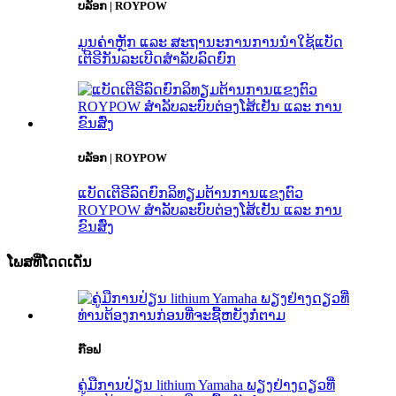
ບລັອກ | ROYPOW
ມູນຄ່າຫຼັກ ແລະ ສະຖານະການການນຳໃຊ້ແບັດ
ເຕີຣີກັນລະເບີດສຳລັບລົດຍົກ
ບລັອກ | ROYPOW
ແບັດເຕີຣີລົດຍົກລິທຽມຕ້ານການແຂງຕົວ
ROYPOW ສຳລັບລະບົບຕ່ອງໂສ້ເຢັນ ແລະ ການ
ຂົນສົ່ງ
ໂພສທີ່ໂດດເດັ່ນ
ກ໊ອຟ
ຄູ່ມືການປ່ຽນ lithium Yamaha ພຽງຢ່າງດຽວທີ່