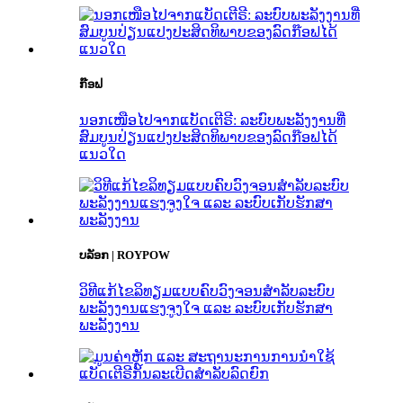
ກ໊ອຟ
ນອກເໜືອໄປຈາກແບັດເຕີຣີ: ລະບົບພະລັງງານທີ່
ສົມບູນປ່ຽນແປງປະສິດທິພາບຂອງລົດກ໊ອຟໄດ້
ແນວໃດ
ບລັອກ | ROYPOW
ວິທີແກ້ໄຂລິທຽມແບບຄົບວົງຈອນສຳລັບລະບົບ
ພະລັງງານແຮງຈູງໃຈ ແລະ ລະບົບເກັບຮັກສາ
ພະລັງງານ