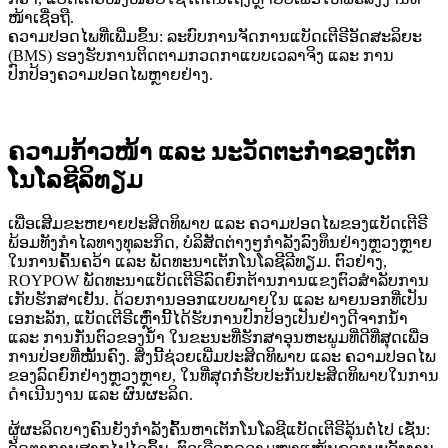
ໜ້າເຊື່ອຖື.
ຄວາມປອດໄພທີ່ເພີ່ມຂຶ້ນ: ລະບົບການຈັດການແບັດເຕີຣີອັດສະລິຍະ
(BMS) ຮອງຮັບການຕິດຕາມກວດກາແບບເວລາຈິງ ແລະ ການ
ປົກປ້ອງຄວາມປອດໄພຫຼາຍຢ່າງ.
ຄວາມກ້າວໜ້າ ແລະ ນະວັດຕະກຳຂອງເຕັກ
ໂນໂລຊີລິທຽມ
ເພື່ອເສີມຂະຫຍາຍປະສິດທິພາບ ແລະ ຄວາມປອດໄພຂອງແບັດເຕີຣີ
ພ້ອມທັງກຳໄລທາງທຸລະກິດ, ບໍລິສັດຕ່າງໆກຳລັງລົງທຶນຢ່າງຫຼວງຫຼາຍ
ໃນການຄົ້ນຄວ້າ ແລະ ພັດທະນາເຕັກໂນໂລຊີລີທຽມ. ຕົວຢ່າງ,
ROYPOW ພັດທະນາແບັດເຕີຣີລົດຍົກຕ້ານການແຂງຕົວສຳລັບການ
ເກັບຮັກສາເຢັນ. ດ້ວຍການອອກແບບພາຍໃນ ແລະ ພາຍນອກທີ່ເປັນ
ເອກະລັກ, ແບັດເຕີຣີເຫຼົ່ານີ້ໄດ້ຮັບການປົກປ້ອງເປັນຢ່າງດີຈາກນ້ຳ
ແລະ ການກັ່ນຕົວຂອງນ້ຳ ໃນຂະນະທີ່ຮັກສາອຸນຫະພູມທີ່ດີທີ່ສຸດເພື່ອ
ການປ່ອຍທີ່ໝັ້ນຄົງ. ສິ່ງນີ້ຊ່ວຍເພີ່ມປະສິດທິພາບ ແລະ ຄວາມປອດໄພ
ຂອງລົດຍົກຢ່າງຫຼວງຫຼາຍ, ໃນທີ່ສຸດກໍ່ຮັບປະກັນປະສິດທິພາບໃນການ
ດຳເນີນງານ ແລະ ຜົນຜະລິດ.
ຜູ້ຜະລິດບາງຄົນຍັງກຳລັງຄົ້ນຫາເຕັກໂນໂລຊີແບັດເຕີຣີລຸ້ນຕໍ່ໄປ ເຊັ່ນ: