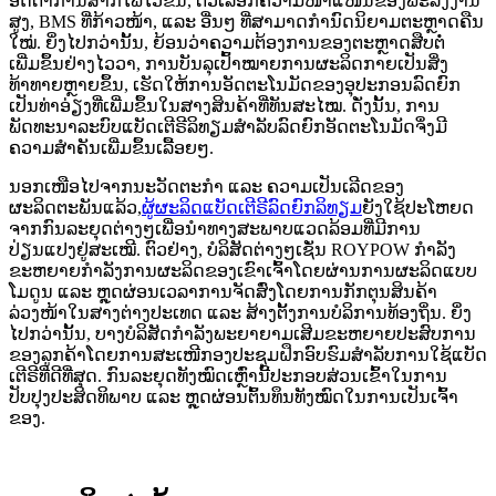
ອັດຕາການສາກໄຟໄວຂຶ້ນ, ຕົວເລືອກຄວາມໜາແໜ້ນຂອງພະລັງງານ
ສູງ, BMS ທີ່ກ້າວໜ້າ, ແລະ ອື່ນໆ ທີ່ສາມາດກຳນົດນິຍາມຕະຫຼາດຄືນ
ໃໝ່. ຍິ່ງໄປກວ່ານັ້ນ, ຍ້ອນວ່າຄວາມຕ້ອງການຂອງຕະຫຼາດສືບຕໍ່
ເພີ່ມຂຶ້ນຢ່າງໄວວາ, ການບັນລຸເປົ້າໝາຍການຜະລິດກາຍເປັນສິ່ງ
ທ້າທາຍຫຼາຍຂຶ້ນ, ເຮັດໃຫ້ການອັດຕະໂນມັດຂອງອຸປະກອນລົດຍົກ
ເປັນທ່າອ່ຽງທີ່ເພີ່ມຂຶ້ນໃນສາງສິນຄ້າທີ່ທັນສະໄໝ. ດັ່ງນັ້ນ, ການ
ພັດທະນາລະບົບແບັດເຕີຣີລິທຽມສຳລັບລົດຍົກອັດຕະໂນມັດຈຶ່ງມີ
ຄວາມສຳຄັນເພີ່ມຂຶ້ນເລື້ອຍໆ.
ນອກເໜືອໄປຈາກນະວັດຕະກໍາ ແລະ ຄວາມເປັນເລີດຂອງ
ຜະລິດຕະພັນແລ້ວ,
ຜູ້ຜະລິດແບັດເຕີຣີລົດຍົກລິທຽມ
ຍັງໃຊ້ປະໂຫຍດ
ຈາກກົນລະຍຸດຕ່າງໆເພື່ອນຳທາງສະພາບແວດລ້ອມທີ່ມີການ
ປ່ຽນແປງຢູ່ສະເໝີ. ຕົວຢ່າງ, ບໍລິສັດຕ່າງໆເຊັ່ນ ROYPOW ກຳລັງ
ຂະຫຍາຍກຳລັງການຜະລິດຂອງເຂົາເຈົ້າໂດຍຜ່ານການຜະລິດແບບ
ໂມດູນ ແລະ ຫຼຸດຜ່ອນເວລາການຈັດສົ່ງໂດຍການກັກຕຸນສິນຄ້າ
ລ່ວງໜ້າໃນສາງຕ່າງປະເທດ ແລະ ສ້າງຕັ້ງການບໍລິການທ້ອງຖິ່ນ. ຍິ່ງ
ໄປກວ່ານັ້ນ, ບາງບໍລິສັດກຳລັງພະຍາຍາມເສີມຂະຫຍາຍປະສົບການ
ຂອງລູກຄ້າໂດຍການສະເໜີກອງປະຊຸມຝຶກອົບຮົມສຳລັບການໃຊ້ແບັດ
ເຕີຣີທີ່ດີທີ່ສຸດ. ກົນລະຍຸດທັງໝົດເຫຼົ່ານີ້ປະກອບສ່ວນເຂົ້າໃນການ
ປັບປຸງປະສິດທິພາບ ແລະ ຫຼຸດຜ່ອນຕົ້ນທຶນທັງໝົດໃນການເປັນເຈົ້າ
ຂອງ.