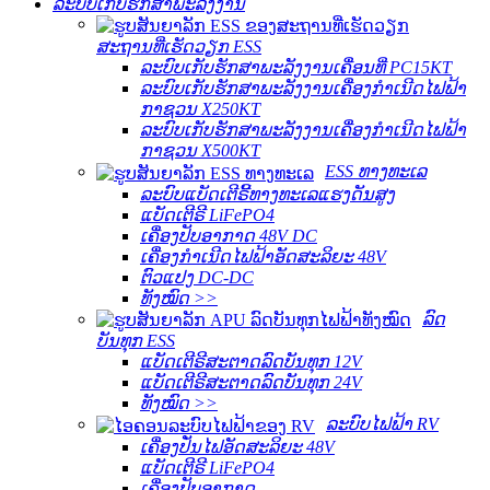
ລະບົບເກັບຮັກສາພະລັງງານ
ສະຖານທີ່ເຮັດວຽກ ESS
ລະບົບເກັບຮັກສາພະລັງງານເຄື່ອນທີ່ PC15KT
ລະບົບເກັບຮັກສາພະລັງງານເຄື່ອງກຳເນີດໄຟຟ້າ
ກາຊວນ X250KT
ລະບົບເກັບຮັກສາພະລັງງານເຄື່ອງກຳເນີດໄຟຟ້າ
ກາຊວນ X500KT
ESS ທາງທະເລ
ລະບົບແບັດເຕີຣີ້ທາງທະເລແຮງດັນສູງ
ແບັດເຕີຣີ LiFePO4
ເຄື່ອງປັບອາກາດ 48V DC
ເຄື່ອງກຳເນີດໄຟຟ້າອັດສະລິຍະ 48V
ຕົວແປງ DC-DC
ທັງໝົດ >>
ລົດ
ບັນທຸກ ESS
ແບັດເຕີຣີສະຕາດລົດບັນທຸກ 12V
ແບັດເຕີຣີສະຕາດລົດບັນທຸກ 24V
ທັງໝົດ >>
ລະບົບໄຟຟ້າ RV
ເຄື່ອງປັ່ນໄຟອັດສະລິຍະ 48V
ແບັດເຕີຣີ LiFePO4
ເຄື່ອງປັບອາກາດ