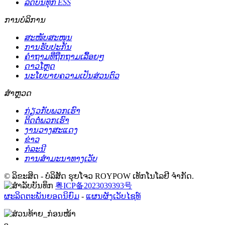
ລົດບັນທຸກ ESS
ການບໍລິການ
ສະໜັບສະໜູນ
ການຮັບປະກັນ
ຄຳຖາມທີ່ຖືກຖາມເລື້ອຍໆ
ດາວໂຫຼດ
ນະໂຍບາຍຄວາມເປັນສ່ວນຕົວ
ສຳຫຼວດ
ກ່ຽວກັບພວກເຮົາ
ຕິດຕໍ່ພວກເຮົາ
ງານວາງສະແດງ
ຂ່າວ
ກໍລະນີ
ການສຳມະນາທາງເວັບ
© ລິຂະສິດ - ບໍລິສັດ ຮຸຍໂຈວ ROYPOW ເທັກໂນໂລຢີ ຈຳກັດ.
粤ICP备2023039393号
ຜະລິດຕະພັນຍອດນິຍົມ
-
ແຜນຜັງເວັບໄຊທ໌