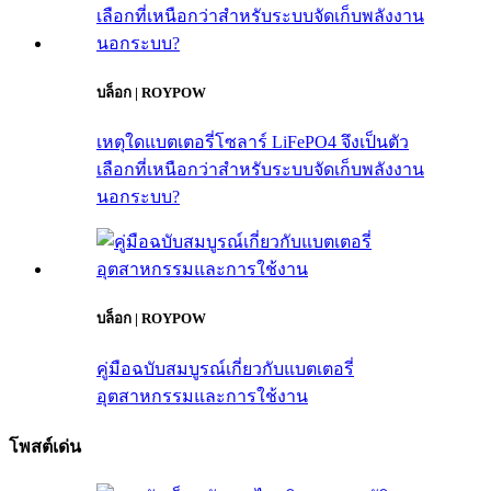
บล็อก | ROYPOW
เหตุใดแบตเตอรี่โซลาร์ LiFePO4 จึงเป็นตัว
เลือกที่เหนือกว่าสำหรับระบบจัดเก็บพลังงาน
นอกระบบ?
บล็อก | ROYPOW
คู่มือฉบับสมบูรณ์เกี่ยวกับแบตเตอรี่
อุตสาหกรรมและการใช้งาน
โพสต์เด่น