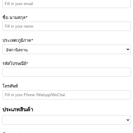
ชื่อ-นามสกุล*
ประเทศ/ภูมิภาค*
รหัสไปรษณีย์*
โทรศัพท์
ประเภทสินค้า