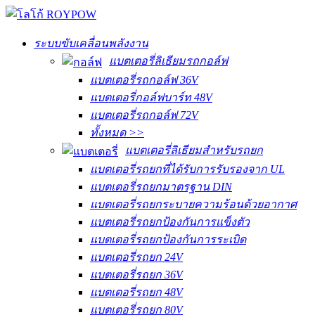
ระบบขับเคลื่อนพลังงาน
แบตเตอรี่ลิเธียมรถกอล์ฟ
แบตเตอรี่รถกอล์ฟ 36V
แบตเตอรี่กอล์ฟบาร์ท 48V
แบตเตอรี่รถกอล์ฟ 72V
ทั้งหมด >>
แบตเตอรี่ลิเธียมสำหรับรถยก
แบตเตอรี่รถยกที่ได้รับการรับรองจาก UL
แบตเตอรี่รถยกมาตรฐาน DIN
แบตเตอรี่รถยกระบายความร้อนด้วยอากาศ
แบตเตอรี่รถยกป้องกันการแข็งตัว
แบตเตอรี่รถยกป้องกันการระเบิด
แบตเตอรี่รถยก 24V
แบตเตอรี่รถยก 36V
แบตเตอรี่รถยก 48V
แบตเตอรี่รถยก 80V