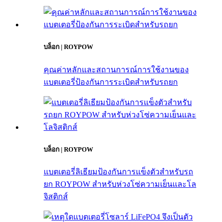
บล็อก | ROYPOW
คุณค่าหลักและสถานการณ์การใช้งานของ
แบตเตอรี่ป้องกันการระเบิดสำหรับรถยก
บล็อก | ROYPOW
แบตเตอรี่ลิเธียมป้องกันการแข็งตัวสำหรับรถ
ยก ROYPOW สำหรับห่วงโซ่ความเย็นและโล
จิสติกส์