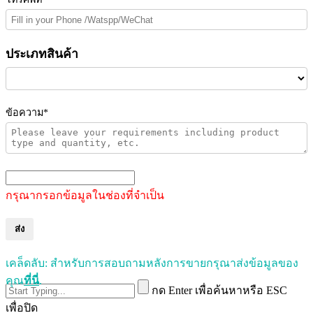
ประเภทสินค้า
ข้อความ*
กรุณากรอกข้อมูลในช่องที่จำเป็น
ส่ง
เคล็ดลับ: สำหรับการสอบถามหลังการขายกรุณาส่งข้อมูลของ
คุณ
ที่นี่
.
กด Enter เพื่อค้นหาหรือ ESC
เพื่อปิด