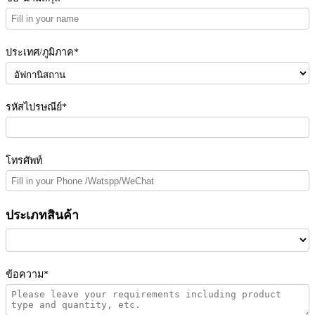
ประเทศ/ภูมิภาค*
รหัสไปรษณีย์*
โทรศัพท์
ประเภทสินค้า
ข้อความ*