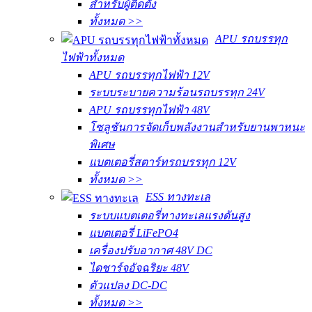
สำหรับผู้ติดตั้ง
ทั้งหมด >>
APU รถบรรทุก
ไฟฟ้าทั้งหมด
APU รถบรรทุกไฟฟ้า 12V
ระบบระบายความร้อนรถบรรทุก 24V
APU รถบรรทุกไฟฟ้า 48V
โซลูชันการจัดเก็บพลังงานสำหรับยานพาหนะ
พิเศษ
แบตเตอรี่สตาร์ทรถบรรทุก 12V
ทั้งหมด >>
ESS ทางทะเล
ระบบแบตเตอรี่ทางทะเลแรงดันสูง
แบตเตอรี่ LiFePO4
เครื่องปรับอากาศ 48V DC
ไดชาร์จอัจฉริยะ 48V
ตัวแปลง DC-DC
ทั้งหมด >>