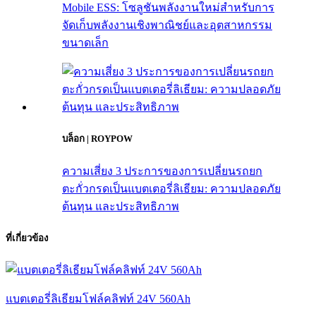
Mobile ESS: โซลูชันพลังงานใหม่สำหรับการ
จัดเก็บพลังงานเชิงพาณิชย์และอุตสาหกรรม
ขนาดเล็ก
บล็อก | ROYPOW
ความเสี่ยง 3 ประการของการเปลี่ยนรถยก
ตะกั่วกรดเป็นแบตเตอรี่ลิเธียม: ความปลอดภัย
ต้นทุน และประสิทธิภาพ
ที่เกี่ยวข้อง
แบตเตอรี่ลิเธียมโฟล์คลิฟท์ 24V 560Ah