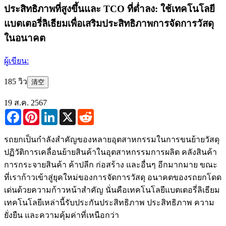
ประสิทธิภาพที่สูงขึ้นและ TCO ที่ต่ำลง: ใช้เทคโนโลยี
แบตเตอรี่ลิเธียมเพื่อเสริมประสิทธิภาพการจัดการวัสดุ
ในอนาคต
ผู้เขียน:
185 วิว
清空
19 ส.ค. 2567
Facebook
Pinterest
LinkedIn
X
Reddit
รถยกเป็นกำลังสำคัญของหลายอุตสาหกรรมในการขนย้ายวัสดุ
ปฏิวัติการเคลื่อนย้ายสินค้าในอุตสาหกรรมการผลิต คลังสินค้า
การกระจายสินค้า ค้าปลีก ก่อสร้าง และอื่นๆ อีกมากมาย ขณะ
ที่เราก้าวเข้าสู่ยุคใหม่ของการจัดการวัสดุ อนาคตของรถยกโดด
เด่นด้วยความก้าวหน้าสำคัญ นั่นคือเทคโนโลยีแบตเตอรี่ลิเธียม
เทคโนโลยีเหล่านี้รับประกันประสิทธิภาพ ประสิทธิภาพ ความ
ยั่งยืน และความคุ้มค่าที่เหนือกว่า