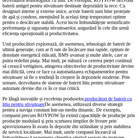
dezvoltarea tehnologiilor cu litiu. De exemplu, ROYPOW dezvoltă
baterii antigel pentru stivuitoare destinate depozitării la rece. Cu
designuri interne și externe unice, aceste baterii sunt bine protejate
de apă și condens, menținând în același timp temperaturi optime
pentru o descărcare stabilă. Acest lucru îmbunătățește semnificativ
performanța și siguranța stivuitoarelor, asigurând în cele din urmă
eficiența operațională și productivitatea.
Unii producători explorează, de asemenea, tehnologii de baterii de
ultimă generație, cum ar fi rate de încărcare mai rapide, opțiuni de
densitate energetică ridicată, BMS avansat și multe altele, care ar
putea redefini piața. Mai mult, pe măsură ce cererea pieței continuă
să crească vertiginos, atingerea obiectivelor de productivitate devine
mai dificilă, ceea ce face ca automatizarea echipamentelor pentru
stivuitoare să fie o tendință în creștere în depozitele moderne. Prin
urmare, dezvoltarea de sisteme de baterii litiu pentru stivuitoare
automate devine din ce în ce mai critică.
Pe lângă inovațiile și excelența produselor,
producători de baterii cu
litiu pentru stivuitoare
De asemenea, utilizează diverse strategii
pentru a naviga constant într-un mediu dinamic. De exemplu,
companii precum ROYPOW își extind capacitățile de producție prin
producție modulară și prin scurtarea timpilor de livrare prin
aprovizionarea în avans în depozite din străinătate și prin stabilirea
de servicii localizate. Mai mult, unele companii încearcă să
îmbunătățească experiența clienților oferind sesiuni de instruire