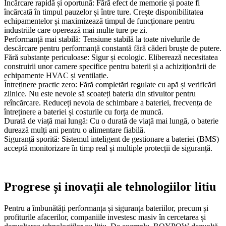
Încărcare rapidă și oportună: Fără efect de memorie și poate fi
încărcată în timpul pauzelor și între ture. Crește disponibilitatea
echipamentelor și maximizează timpul de funcționare pentru
industriile care operează mai multe ture pe zi.
Performanță mai stabilă: Tensiune stabilă la toate nivelurile de
descărcare pentru performanță constantă fără căderi bruște de putere.
Fără substanțe periculoase: Sigur și ecologic. Eliberează necesitatea
construirii unor camere specifice pentru baterii și a achiziționării de
echipamente HVAC și ventilație.
Întreținere practic zero: Fără completări regulate cu apă și verificări
zilnice. Nu este nevoie să scoateți bateria din stivuitor pentru
reîncărcare. Reduceți nevoia de schimbare a bateriei, frecvența de
întreținere a bateriei și costurile cu forța de muncă.
Durată de viață mai lungă: Cu o durată de viață mai lungă, o baterie
durează mulți ani pentru o alimentare fiabilă.
Siguranță sporită: Sistemul inteligent de gestionare a bateriei (BMS)
acceptă monitorizare în timp real și multiple protecții de siguranță.
Progrese și inovații ale tehnologiilor litiu
Pentru a îmbunătăți performanța și siguranța bateriilor, precum și
profiturile afacerilor, companiile investesc masiv în cercetarea și