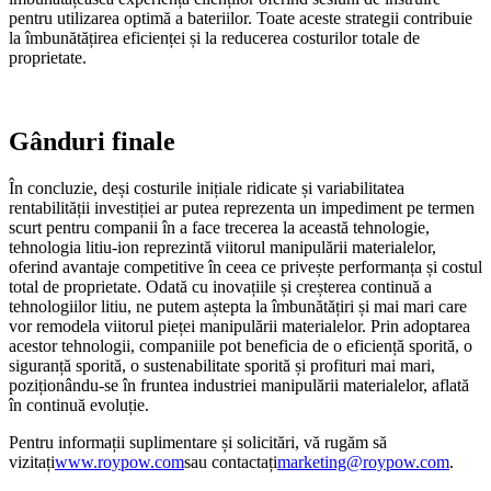
pentru utilizarea optimă a bateriilor. Toate aceste strategii contribuie
la îmbunătățirea eficienței și la reducerea costurilor totale de
proprietate.
Gânduri finale
În concluzie, deși costurile inițiale ridicate și variabilitatea
rentabilității investiției ar putea reprezenta un impediment pe termen
scurt pentru companii în a face trecerea la această tehnologie,
tehnologia litiu-ion reprezintă viitorul manipulării materialelor,
oferind avantaje competitive în ceea ce privește performanța și costul
total de proprietate. Odată cu inovațiile și creșterea continuă a
tehnologiilor litiu, ne putem aștepta la îmbunătățiri și mai mari care
vor remodela viitorul pieței manipulării materialelor. Prin adoptarea
acestor tehnologii, companiile pot beneficia de o eficiență sporită, o
siguranță sporită, o sustenabilitate sporită și profituri mai mari,
poziționându-se în fruntea industriei manipulării materialelor, aflată
în continuă evoluție.
Pentru informații suplimentare și solicitări, vă rugăm să
vizitați
www.roypow.com
sau contactați
marketing@roypow.com
.