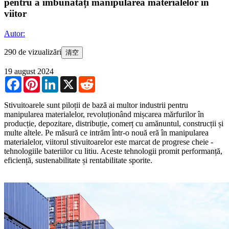
pentru a îmbunătăți manipularea materialelor în
viitor
Autor:
290 de vizualizări
清空
19 august 2024
Facebook
Pinterest
LinkedIn
X
Reddit
Stivuitoarele sunt piloții de bază ai multor industrii pentru
manipularea materialelor, revoluționând mișcarea mărfurilor în
producție, depozitare, distribuție, comerț cu amănuntul, construcții și
multe altele. Pe măsură ce intrăm într-o nouă eră în manipularea
materialelor, viitorul stivuitoarelor este marcat de progrese cheie -
tehnologiile bateriilor cu litiu. Aceste tehnologii promit performanță,
eficiență, sustenabilitate și rentabilitate sporite.