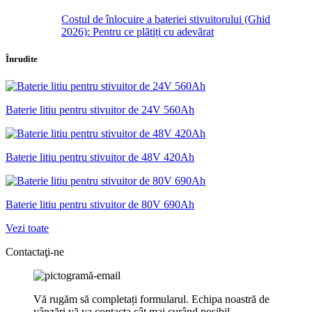
Costul de înlocuire a bateriei stivuitorului (Ghid
2026): Pentru ce plătiți cu adevărat
Înrudite
Baterie litiu pentru stivuitor de 24V 560Ah
Baterie litiu pentru stivuitor de 48V 420Ah
Baterie litiu pentru stivuitor de 80V 690Ah
Vezi toate
Contactaţi-ne
Vă rugăm să completați formularul. Echipa noastră de
vânzări vă va contacta cât mai curând posibil.