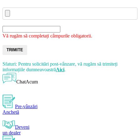
Vă rugăm să completați câmpurile obligatorii.
TRIMITE
Sfaturi: Pentru solicitări post-vânzare, vă rugăm să trimiteți
informațiile dumneavoastră
Aici
.
ChatAcum
Pre-vânzări
Anchetă
Deveni
un dealer