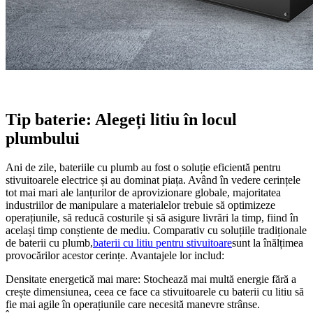
Tip baterie: Alegeți litiu în locul
plumbului
Ani de zile, bateriile cu plumb au fost o soluție eficientă pentru
stivuitoarele electrice și au dominat piața. Având în vedere cerințele
tot mai mari ale lanțurilor de aprovizionare globale, majoritatea
industriilor de manipulare a materialelor trebuie să optimizeze
operațiunile, să reducă costurile și să asigure livrări la timp, fiind în
același timp conștiente de mediu. Comparativ cu soluțiile tradiționale
de baterii cu plumb,
baterii cu litiu pentru stivuitoare
sunt la înălțimea
provocărilor acestor cerințe. Avantajele lor includ:
Densitate energetică mai mare: Stochează mai multă energie fără a
crește dimensiunea, ceea ce face ca stivuitoarele cu baterii cu litiu să
fie mai agile în operațiunile care necesită manevre strânse.