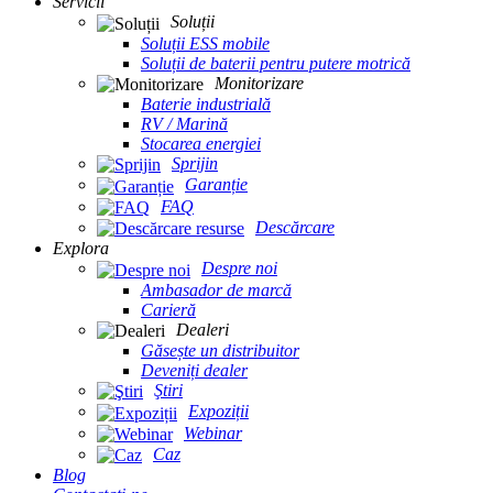
Servicii
Soluții
Soluții ESS mobile
Soluții de baterii pentru putere motrică
Monitorizare
Baterie industrială
RV / Marină
Stocarea energiei
Sprijin
Garanție
FAQ
Descărcare
Explora
Despre noi
Ambasador de marcă
Carieră
Dealeri
Găsește un distribuitor
Deveniți dealer
Ştiri
Expoziții
Webinar
Caz
Blog