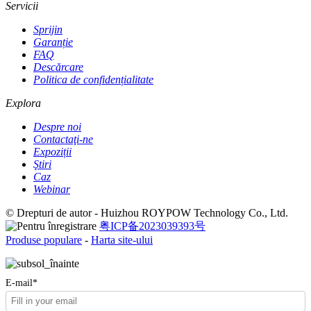
Servicii
Sprijin
Garanție
FAQ
Descărcare
Politica de confidențialitate
Explora
Despre noi
Contactaţi-ne
Expoziții
Ştiri
Caz
Webinar
© Drepturi de autor - Huizhou ROYPOW Technology Co., Ltd.
粤ICP备2023039393号
Produse populare
-
Harta site-ului
E-mail*