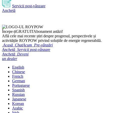
Servicii post-vânzare
Anchetă
Începe-ți
GRATUIT
Abonament astăzi!
Află cele mai recente știri despre progresul, perspectivele și
activitățile ROYPOW privind soluțiile de energie regenerabilă.
Acasă
ChatAcum
Pre-vânzări
Anchetă
Servicii post-vânzare
Anchetă
Deveni
un dealer
English
Chinese
French
German
Portuguese
Spanish
Russian
Japanese
Korean
Arabic
Irish