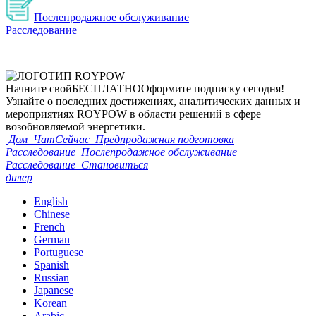
Послепродажное обслуживание
Расследование
Начните свой
БЕСПЛАТНО
Оформите подписку сегодня!
Узнайте о последних достижениях, аналитических данных и
мероприятиях ROYPOW в области решений в сфере
возобновляемой энергетики.
Дом
ЧатСейчас
Предпродажная подготовка
Расследование
Послепродажное обслуживание
Расследование
Становиться
дилер
English
Chinese
French
German
Portuguese
Spanish
Russian
Japanese
Korean
Arabic