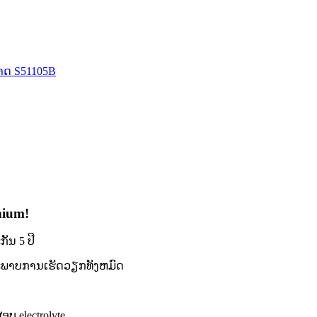
hium!
ັນ 5 ປີ
້ສະພາບການເຮັດວຽກທັງຫມົດ
ອບ electrolyte