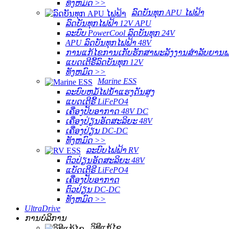
ທັງ​ຫມົດ >>
ລົດບັນທຸກ APU ໄຟຟ້າ
ລົດບັນທຸກໄຟຟ້າ 12V APU
ລະບົບ PowerCool ລົດບັນທຸກ 24V
APU ລົດບັນທຸກໄຟຟ້າ 48V
ການແກ້ໄຂການເກັບຮັກສາພະລັງງານສໍາລັບຍານ
ແບດເຕີຣີ້ລົດບັນທຸກ 12V
ທັງ​ຫມົດ >>
Marine ESS
ລະບົບຫມໍ້ໄຟນ້ໍາແຮງດັນສູງ
ແບດເຕີຣີ້ LiFePO4
ເຄື່ອງປັບອາກາດ 48V DC
ເຄື່ອງປ່ຽນອັດສະລິຍະ 48V
ເຄື່ອງປ່ຽນ DC-DC
ທັງ​ຫມົດ >>
ລະບົບໄຟຟ້າ RV
ຕົວປ່ຽນອັດສະລິຍະ 48V
ແບັດເຕີຣີ LiFePO4
ເຄື່ອງປັບອາກາດ
ຕົວປ່ຽນ DC-DC
ທັງ​ຫມົດ >>
UltraDrive
ການບໍລິການ
ວິທີແກ້ໄຂ