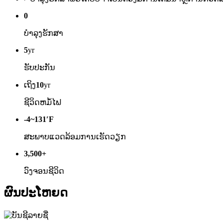
0
ບໍາລຸງຮັກສາ
5
yr
ຮັບປະກັນ
ເຖິງ
10
yr
ຊີວິດຫມໍ້ໄຟ
-4~131′F
ສະພາບແວດລ້ອມການເຮັດວຽກ
3,500+
ວົງຈອນຊີວິດ
ຜົນປະໂຫຍດ