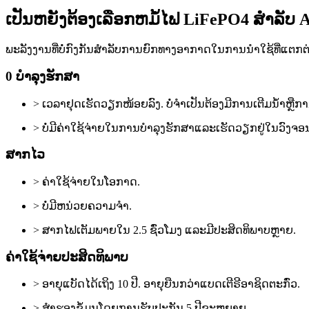
ເປັນຫຍັງຕ້ອງເລືອກຫມໍ້ໄຟ LiFePO4 ສໍາລັບ
ພະລັງງານທີ່ບໍ່ກົງກັນສໍາລັບການຍົກທາງອາກາດໃນການນໍາໃຊ້ທີ່ແຕກຕ
0 ບໍາລຸງຮັກສາ
> ເວລາຢຸດເຮັດວຽກໜ້ອຍລົງ. ບໍ່ຈໍາເປັນຕ້ອງມີການເຕີມນ້ໍາຫຼືກ
> ບໍ່ມີຄ່າໃຊ້ຈ່າຍໃນການບໍາລຸງຮັກສາແລະເຮັດວຽກຢູ່ໃນວົງຈອນ
ສາກໄວ
> ຄ່າ​ໃຊ້​ຈ່າຍ​ໃນ​ໂອ​ກາດ​.
> ບໍ່ມີຫນ່ວຍຄວາມຈໍາ.
> ສາກໄຟເຕັມພາຍໃນ 2.5 ຊົ່ວໂມງ ແລະມີປະສິດທິພາບຫຼາຍ.
ຄ່າໃຊ້ຈ່າຍປະສິດທິພາບ
> ອາຍຸແບັດໄດ້ເຖິງ 10 ປີ. ອາຍຸຍືນກວ່າແບດເຕີຣີອາຊິດຕະກົ່ວ.
> ສໍາຮອງຂໍ້ມູນໂດຍການຮັບປະກັນ 5 ປີຂະຫຍາຍ.