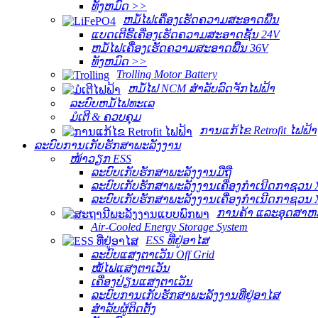
ທັງ​ຫມົດ >>
ຫມໍ້ໄຟເຄື່ອງເຮັດຄວາມສະອາດພື້ນ
ແບດເຕີຣີ້ເຄື່ອງເຮັດຄວາມສະອາດຊັ້ນ 24V
ຫມໍ້ໄຟເຄື່ອງເຮັດຄວາມສະອາດພື້ນ 36V
ທັງ​ຫມົດ >>
Trolling Motor Battery
ຫມໍ້ໄຟ NCM ສໍາລັບລົດຈັກໄຟຟ້າ
ລະບົບຫມໍ້ໄຟທະເລ
ມໍເຕີ & ຄວບຄຸມ
ການແກ້ໄຂ Retrofit ໄຟຟ້າ
ລະບົບການເກັບຮັກສາພະລັງງານ
ໜ້າວຽກ ESS
ລະບົບເກັບຮັກສາພະລັງງານມືຖື
ລະບົບເກັບຮັກສາພະລັງງານເຄື່ອງກໍາເນີດກາຊວນ
ລະບົບເກັບຮັກສາພະລັງງານເຄື່ອງກໍາເນີດກາຊວນ
ການຄ້າ ແລະອຸດສາຫ
Air-Cooled Energy Storage System
ESS ທີ່ຢູ່ອາໄສ
ລະບົບແສງຕາເວັນ Off Grid
ໝໍ້ໄຟແສງຕາເວັນ
ເຄື່ອງປ່ຽນແສງຕາເວັນ
ລະບົບການເກັບຮັກສາພະລັງງານທີ່ຢູ່ອາໄສ
ສໍາລັບຜູ້ຕິດຕັ້ງ