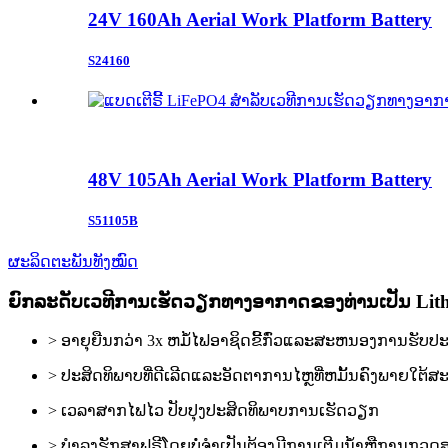
24V 160Ah Aerial Work Platform Battery
S24160
48V 105Ah Aerial Work Platform Battery
S51105B
ຜະລິດຕະພັນທັງໝົດ
ຍົກລະດັບເວທີການເຮັດວຽກທາງອາກາດຂອງທ່ານເປັນ Lit
> ອາຍຸຍືນກວ່າ 3x ຫມໍ້ໄຟອາຊິດຂີ້ກົ່ວແລະສະຫນອງການຮັບປະກ
> ປະສິດທິພາບທີ່ດີເລີດແລະອັດຕາການໄຫຼທີ່ຫມັ້ນຄົງພາຍໃຕ
> ເວລາສາກໄຟໄວ ປັບປຸງປະສິດທິພາບການເຮັດວຽກ
> ບໍາລຸງຮັກສາຟຣີໂດຍບໍ່ຈໍາເປັນຕ້ອງມີການເຕີມນ້ໍາຫຼືການກວດສ