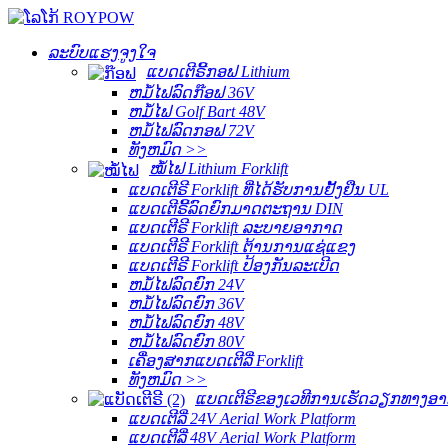
ລະບົບແຮງຈູງໃຈ
ແບດເຕີຣີ້ກອຟ Lithium
ຫມໍ້ໄຟລົດກ໊ອຟ 36V
ຫມໍ້ໄຟ Golf Bart 48V
ຫມໍ້ໄຟລົດກອຟ 72V
ທັງ​ຫມົດ >>
ໝໍ້ໄຟ Lithium Forklift
ແບດເຕີຣີ Forklift ທີ່ໄດ້ຮັບການຢັ້ງຢືນ UL
ແບດເຕີຣີ້ລົດຍົກມາດຕະຖານ DIN
ແບດເຕີຣີ Forklift ລະບາຍອາກາດ
ແບດເຕີຣີ Forklift ຕ້ານການແຊ່ແຂງ
ແບດເຕີຣີ Forklift ປ້ອງກັນລະເບີດ
ຫມໍ້ໄຟລົດຍົກ 24V
ຫມໍ້ໄຟລົດຍົກ 36V
ຫມໍ້ໄຟລົດຍົກ 48V
ຫມໍ້ໄຟລົດຍົກ 80V
ເຄື່ອງສາກແບດເຕີລີ່ Forklift
ທັງ​ຫມົດ >>
ແບດເຕີຣີຂອງເວທີການເຮັດວຽກທາງອ
ແບດເຕີລີ່ 24V Aerial Work Platform
ແບດເຕີລີ່ 48V Aerial Work Platform