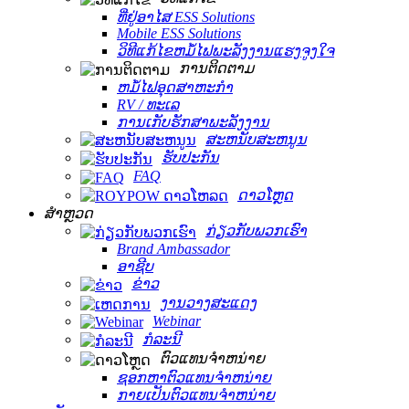
ທີ່ຢູ່ອາໄສ ESS Solutions
Mobile ESS Solutions
ວິທີແກ້ໄຂຫມໍ້ໄຟພະລັງງານແຮງຈູງໃຈ
ການຕິດຕາມ
ຫມໍ້ໄຟອຸດສາຫະກໍາ
RV / ທະເລ
ການເກັບຮັກສາພະລັງງານ
ສະຫນັບສະຫນູນ
ຮັບປະກັນ
FAQ
ດາວໂຫຼດ
ສຳຫຼວດ
ກ່ຽວກັບພວກເຮົາ
Brand Ambassador
ອາຊີບ
ຂ່າວ
ງານວາງສະແດງ
Webinar
ກໍລະນີ
ຕົວແທນຈໍາຫນ່າຍ
ຊອກຫາຕົວແທນຈໍາຫນ່າຍ
ກາຍເປັນຕົວແທນຈໍາຫນ່າຍ