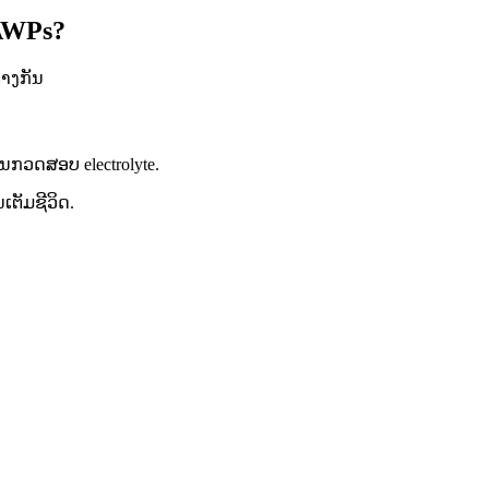
 AWPs?
່າງກັນ
ານກວດສອບ electrolyte.
ເຕັມຊີວິດ.