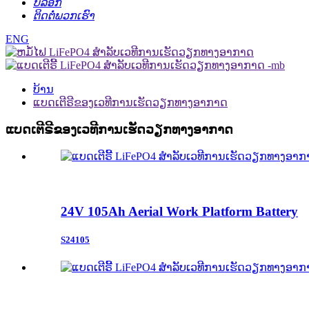
ບລັອກ
ຕິດຕໍ່ພວກເຮົາ
ENG
ບ້ານ
ແບດເຕີຣີຂອງເວທີການເຮັດວຽກທາງອາກາດ
ແບດເຕີຣີຂອງເວທີການເຮັດວຽກທາງອາກາດ
24V 105Ah Aerial Work Platform Battery
S24105