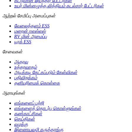
கட்டுமான இயந்திர பேட்டரிகள்
உயர் மின்னழுத்த லித்தியம் கடல்சார் பேட்டரிகள்
ஆற்றல் சேமிப்பு அமைப்புகள்
வேலைத்தளம் ESS
மரைன் ஈஎஸ்எஸ்
RV மின் அமைப்பு
டிரக் ESS
சேவைகள்
ஆதரவு
உத்தரவாதம்
அடிக்கடி கேட்கப்படும் கேள்விகள்
பதிவிறக்கம்
தனியுரிமைக் கொள்கை
ஆராயுங்கள்
எங்களைப் பற்றி
எங்களைத் தொடர்பு கொள்ளுங்கள்
கண்காட்சிகள்
செய்திகள்
வழக்கு
இணையவழி கருத்தரங்கு