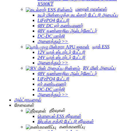
X500KT
மரைன் ஈஎஸ்எஸ்
உயர் மின்னழுத்த கடல்சார் பேட்டரி அமைப்பு
LiFePO4 பேட்டரி
48V DC ஏர் கண்டிஷனர்
48V நுண்ணறிவு ஆல்டர்னேட்டர்
DC-DC மாற்றி
அனைத்தும் >>
டிரக் ESS
12V டிரக் ஸ்டார்டர் பேட்டரி
24V டிரக் ஸ்டார்டர் பேட்டரி
அனைத்தும் >>
RV மின் அமைப்பு
48V நுண்ணறிவு ஆல்டர்னேட்டர்
LiFePO4 பேட்டரி
ஏர் கண்டிஷனர்
DC-DC மாற்றி
அனைத்தும் >>
அல்ட்ராடிரைவ்
சேவைகள்
தீர்வுகள்
மொபைல் ESS தீர்வுகள்
இயக்க சக்தி பேட்டரி தீர்வுகள்
கண்காணிப்பு