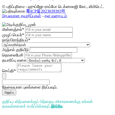
© பதிப்புரிமை - ஹுய்ஜோ ராய்போ டெக்னாலஜி கோ., லிமிடெட்.
粤ICP备2023039393号
பிரபலமான தயாரிப்புகள்
-
தள வரைபடம்
மின்னஞ்சல்*
முழுப் பெயர்*
நாடு/பிராந்தியம்*
அஞ்சல் குறியீடு
தொலைபேசி
தயாரிப்பு வகை
செய்தி*
தேவையான புலங்களை நிரப்பவும்.
அனுப்பு
குறிப்பு: விற்பனைக்குப் பிந்தைய விசாரணைக்கு உங்கள்
தகவல்களைச் சமர்ப்பிக்கவும்.
இங்கே
.