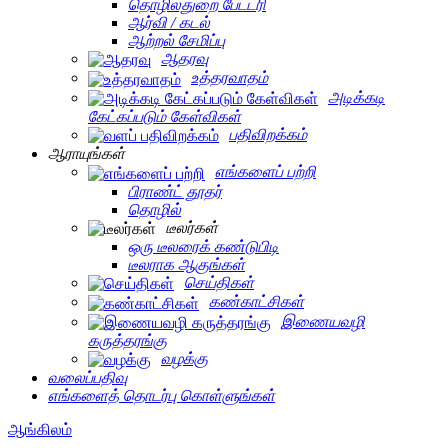
தொழில்துறை பேட்டரி
ஆர்வி / கடல்
ஆற்றல் சேமிப்பு
ஆதரவு
உத்தரவாதம்
அடிக்கடி
கேட்கப்படும் கேள்விகள்
பதிவிறக்கம்
ஆராயுங்கள்
எங்களைப் பற்றி
பிராண்ட் தூதர்
தொழில்
டீலர்கள்
ஒரு டீலரைக் கண்டுபிடி
டீலராக ஆகுங்கள்
செய்திகள்
கண்காட்சிகள்
இணையவழி
கருத்தரங்கு
வழக்கு
வலைப்பதிவு
எங்களைத் தொடர்பு கொள்ளுங்கள்
ஆங்கிலம்