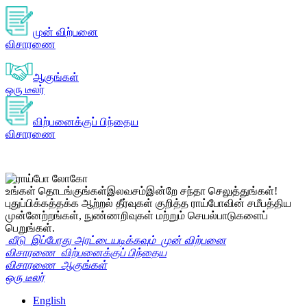
முன் விற்பனை
விசாரணை
ஆகுங்கள்
ஒரு டீலர்
விற்பனைக்குப் பிந்தைய
விசாரணை
உங்கள் தொடங்குங்கள்
இலவசம்
இன்றே சந்தா செலுத்துங்கள்!
புதுப்பிக்கத்தக்க ஆற்றல் தீர்வுகள் குறித்த ராய்போவின் சமீபத்திய
முன்னேற்றங்கள், நுண்ணறிவுகள் மற்றும் செயல்பாடுகளைப்
பெறுங்கள்.
வீடு
இப்போது அரட்டையடிக்கவும்
முன் விற்பனை
விசாரணை
விற்பனைக்குப் பிந்தைய
விசாரணை
ஆகுங்கள்
ஒரு டீலர்
English