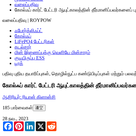
வலைப்பதிவு
கோல்ஃப் கார்ட் பேட்டரி ஆயுட்காலத்தின் தீர்மானிப்பவர்களைப் 
வலைப்பதிவு | ROYPOW
ஃபோர்க்லிஃப்ட்
கோல்ஃப்
LiFePO4 பேட்டரிகள்
கடல்சார்
மின் இணைப்புக்கு வெளியே மின்சாரம்
குடியிருப்பு ESS
டிரக்
பதிவு
புதிய தயாரிப்புகள், தொழில்நுட்ப கண்டுபிடிப்புகள் மற்றும் பல
கோல்ஃப் கார்ட் பேட்டரி ஆயுட்காலத்தின் தீர்மானிப்பவர்க
ஆசிரியர்: ரியான் கிளான்சி
185 பார்வைகள்
清空
28 நவ., 2023
Facebook
Pinterest
LinkedIn
X
Reddit