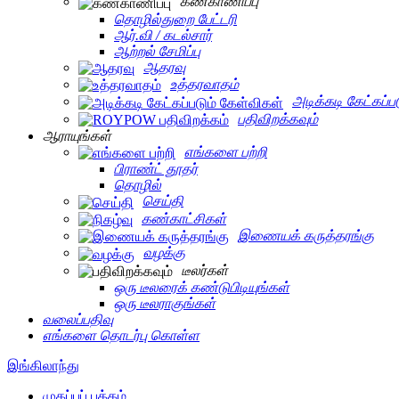
கண்காணிப்பு
தொழில்துறை பேட்டரி
ஆர்.வி / கடல்சார்
ஆற்றல் சேமிப்பு
ஆதரவு
உத்தரவாதம்
அடிக்கடி கேட்கப்ப
பதிவிறக்கவும்
ஆராயுங்கள்
எங்களை பற்றி
பிராண்ட் தூதர்
தொழில்
செய்தி
கண்காட்சிகள்
இணையக் கருத்தரங்கு
வழக்கு
டீலர்கள்
ஒரு டீலரைக் கண்டுபிடியுங்கள்
ஒரு டீலராகுங்கள்
வலைப்பதிவு
எங்களை தொடர்பு கொள்ள
இங்கிலாந்து
முகப்புப் பக்கம்