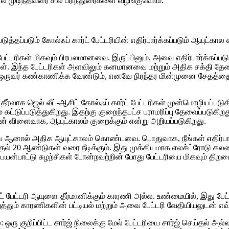
் முடிந்தவரை சில பரிந்துரைகளை வழங்குவோம்.
டுத்தப்படும் கோல்ஃப் கார்ட் பேட்டரியின் எதிர்பார்க்கப்படும் ஆயுட்கால
ேட்டரிகள் மிகவும் பிரபலமானவை. இருப்பினும், அவை எதிர்பார்க்கப்ப
டுகள். இந்த பேட்டரிகள் அளவிலும் கனமானவை மற்றும் அதிக சக்த
் ஒருவர் கண்காணிக்க வேண்டும், எனவே நிரந்தர மின்முனை சேதத்தைத
கு தீர்வாக ஜெல் லீட்-ஆசிட் கோல்ஃப் கார்ட் பேட்டரிகள் முன்மொழியப்ப
ட்டுப்படுத்துகிறது. இதற்கு குறைந்தபட்ச பராமரிப்பு தேவைப்படுகிறது 
ன் விளைவாக, ஆயுட்காலம் குறைக்கும் என்று அறியப்படுகிறது.
்தவை ஆனால் அதிக ஆயுட்காலம் கொண்டவை. பொதுவாக, நீங்கள் எதிர்பா
தல் 20 ஆண்டுகள் வரை நீடிக்கும். இது முக்கியமாக எலக்ட்ரோடு கலவ
யன்பாட்டு சுழற்சிகள் போன்றவற்றின் போது பேட்டரியை மிகவும் திற
 கார்ட் பேட்டரி ஆயுளை தீர்மானிக்கும் காரணி அல்ல. உண்மையில், இத
ுத்தும் காரணிகளின் பட்டியல் மற்றும் அவை பேட்டரி வேதியியலுடன் 
: ஒரு குறிப்பிட்ட சார்ஜ் நிலைக்கு மேல் பேட்டரியை சார்ஜ் செய்தல் அ