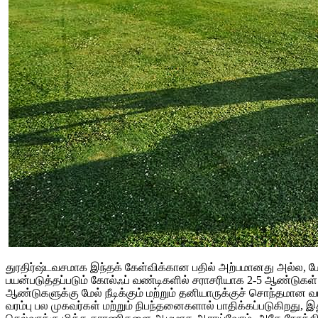
துரதிர்ஷ்டவசமாக இந்தக் கேள்விக்கான பதில் அற்பமானது அல்ல, மேலு
பயன்படுத்தப்படும் கோல்ஃப் வண்டிகளில் சராசரியாக 2-5 ஆண்டுகள் ம
ஆண்டுகளுக்கு மேல் நீடிக்கும் மற்றும் தனியாருக்குச் சொந்தமான வா
வரம்பு பல முகவர்கள் மற்றும் நிபந்தனைகளால் பாதிக்கப்படுகிறது, இத