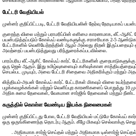
செல்வாக்கு மிக்க காரணிகளை ஆழமாக ஆராய்வோம், அதே நேரத்தில
பேட்டரி வேதியியல்
முன்னர் குறிப்பிட்டபடி, பேட்டரி வேதியியலின் தேர்வு நேரடியாகப் பயன்ப
குறைந்த விலை மற்றும் பராமரிப்பின் எளிமை காரணமாக, லீட்-ஆசிட் ப
பயன்படுத்தப்படும் கோல்ஃப் வண்டிகளுக்கு சராசரியாக 2-5 ஆண்
பேட்டரிகளில் வெளியேற்றத்தின் ஆழம் அல்லது திறன் இருப்பதையும
அவற்றைப் பயன்படுத்துவது பரிந்துரைக்கப்படவில்லை.
பாரம்பரிய லீட்-ஆசிட் கோல்ஃப் கார்ட் பேட்டரிகளின் குறைபாடுகளுக்
ஒரு ஜெல் ஆகும். இது உமிழ்வுகளையும் கசிவுக்கான சாத்தியத்தையும் க
செயல்பட முடியும், அவை பேட்டரி சிதைவை அதிகரிக்கும் மற்றும் அத
லித்தியம்-அயன் கோல்ஃப் கார்ட் பேட்டரிகள் மிகவும் விலை உயர்ந
பழக்கவழக்கங்கள் மற்றும் வெளிப்புற காரணிகளைப் பொறுத்து 10 மு
அதிக சுமை தேவைகள், வேகமான சார்ஜிங் தேவைகள் மற்றும் நீண்ட ப
கருத்தில் கொள்ள வேண்டிய இயக்க நிலைமைகள்
முன்னர் குறிப்பிட்டது போல, பேட்டரி வேதியியல் மட்டுமே கோல்ஃப்
ஒரு ஒருங்கிணைந்த தொடர்பு ஆகும். கீழே மிகவும் செல்வாக்கு செல
. அதிகமாக சார்ஜ் செய்தல் மற்றும் அதிகமாக டிஸ்சார்ஜ் செய்தல்