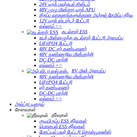
24V டிரக் பவர்கூல் சிஸ்டம்
48V முழு மின்சார டிரக் APU
சிறப்பு வாகனங்களுக்கான ஆற்றல் சேமிப்பு தீர்வு
12V டிரக் ஸ்டார்டர் பேட்டரி
எல்லாம் >>
கடல்சார் ESS
உயர் மின்னழுத்த கடல்சார் பேட்டரி அமைப்பு
LiFePO4 பேட்டரி
48V DC ஏர் கண்டிஷனர்
48V நுண்ணறிவு மின்மாற்றி
DC-DC மாற்றி
எல்லாம் >>
RV மின் அமைப்பு
48V நுண்ணறிவு மின்மாற்றி
LiFePO4 பேட்டரி
ஏர் கண்டிஷனர்
DC-DC மாற்றி
எல்லாம் >>
அல்ட்ரா டிரைவ்
சேவைகள்
தீர்வுகள்
குடியிருப்பு ESS தீர்வுகள்
மொபைல் ESS தீர்வுகள்
மோட்டிவ் பவர் பேட்டரி சொல்யூஷன்ஸ்