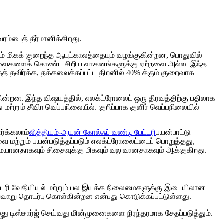
 வரம்பைத் தீர்மானிக்கிறது.
டும் மிகக் குறைந்த ஆயுட்காலத்தையும் வழங்குகின்றன, பொதுவில்
ி தேவைகளைக் கொண்ட சிறிய வாகனங்களுக்கு ஏற்றவை அல்ல. இந்த
் தவிர்க்க, தக்கவைக்கப்பட்ட திறனில் 40% க்கும் குறைவாக
டுகின்றன. இந்த விஷயத்தில், எலக்ட்ரோலைட் ஒரு திரவத்திற்கு பதிலாக
மற்றும் தீவிர வெப்பநிலையில், குறிப்பாக குளிர் வெப்பநிலையில்
ர்க்கலாம்
லித்தியம்-அயன் கோல்ஃப் வண்டி பேட்டரி
பயன்பாட்டு
ை மற்றும் பயன்படுத்தப்படும் எலக்ட்ரோலைட்டைப் பொறுத்தது,
மையானதாகவும் சிதைவுக்கு மிகவும் வலுவானதாகவும் ஆக்குகிறது.
ு பேட்டரி வேதியியல் மற்றும் பல இயக்க நிலைமைகளுக்கு இடையிலான
எவ்வாறு தொடர்பு கொள்கின்றன என்பது கொடுக்கப்பட்டுள்ளது.
ல்லது டிஸ்சார்ஜ் செய்வது மின்முனைகளை நிரந்தரமாக சேதப்படுத்தும்.