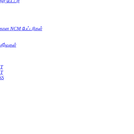
ிர பேட்டரி
்கான NCM பேட்டரிகள்
தீர்வுகள்
KT
KT
SS