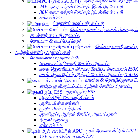
தரை சுத்தம் செய்யும் இயந்த
24V தரை சுத்தம் செய்யும் இயந்திர பேட்டரி
36V தரை சுத்தம் செய்யும் இயந்திர பேட்டரி
எல்லாம் >>
ட்ரோலிங் மோட்டார் பேட்டரி
மின்சார மோட்டார் சைக்கிள்களுக
கடல்சார் பேட்டரி அமைப்பு
மோட்டார் & கட்டுப்படுத்தி
மின்சார மறுசீரமைப்பு 
ஆற்றல் சேமிப்பு அமைப்புகள்
வேலைவாய்ப்பு தளம் ESS
மொபைல் எரிசக்தி சேமிப்பு அமைப்பு
டீசல் ஜெனரேட்டர் ஆற்றல் சேமிப்பு அமைப்பு X250
டீசல் ஜெனரேட்டர் ஆற்றல் சேமிப்பு அமைப்பு X500
வணிக & தொழில்துறை E
காற்று குளிரூட்டப்பட்ட ஆற்றல் சேமிப்பு அமைப்பு
குடியிருப்பு ESS
ஆஃப் கிரிட் சோலார் சிஸ்டம்
சூரிய மின்கலங்கள்
சூரிய மின் மாற்றிகள்
குடியிருப்பு ஆற்றல் சேமிப்பு அமைப்புகள்
நிறுவிகளுக்கு
எல்லாம் >>
டிரக் ஆல்-எலக்ட்ரிக் APU
12V முழு மின்சார டிரக் APU