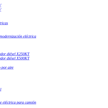
V
V
ricas
modernización eléctrica
ador diésel X250KT
ador diésel X500KT
 por aire
l
e eléctrica para camión