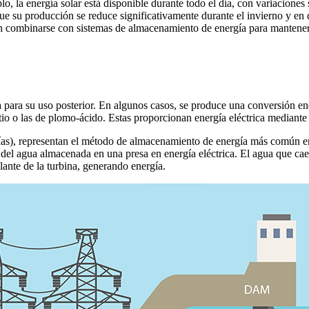
, la energía solar está disponible durante todo el día, con variaciones 
ue su producción se reduce significativamente durante el invierno y en
ben combinarse con sistemas de almacenamiento de energía para mantener
ara su uso posterior. En algunos casos, se produce una conversión ener
io o las de plomo-ácido. Estas proporcionan energía eléctrica mediante r
ías), representan el método de almacenamiento de energía más común en
l del agua almacenada en una presa en energía eléctrica. El agua que cae
olante de la turbina, generando energía.