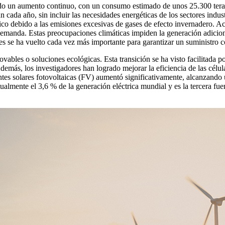
o un aumento continuo, con un consumo estimado de unos 25.300 teravat
cada año, sin incluir las necesidades energéticas de los sectores indu
co debido a las emisiones excesivas de gases de efecto invernadero. Ac
 demanda. Estas preocupaciones climáticas impiden la generación adicio
les se ha vuelto cada vez más importante para garantizar un suministro c
vables o soluciones ecológicas. Esta transición se ha visto facilitada po
emás, los investigadores han logrado mejorar la eficiencia de las célul
uentes solares fotovoltaicas (FV) aumentó significativamente, alcanzan
almente el 3,6 % de la generación eléctrica mundial y es la tercera fue