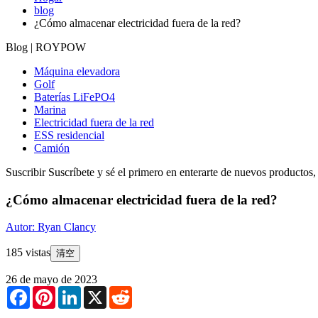
blog
¿Cómo almacenar electricidad fuera de la red?
Blog | ROYPOW
Máquina elevadora
Golf
Baterías LiFePO4
Marina
Electricidad fuera de la red
ESS residencial
Camión
Suscribir
Suscríbete y sé el primero en enterarte de nuevos productos
¿Cómo almacenar electricidad fuera de la red?
Autor: Ryan Clancy
185 vistas
清空
26 de mayo de 2023
Facebook
Pinterest
LinkedIn
X
Reddit