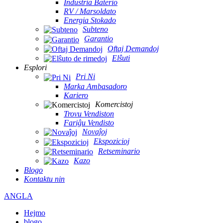
Industria Baterio
RV / Marsoldato
Energia Stokado
Subteno
Garantio
Oftaj Demandoj
Elŝuti
Esplori
Pri Ni
Marka Ambasadoro
Kariero
Komercistoj
Trovu Vendiston
Fariĝu Vendisto
Novaĵoj
Ekspozicioj
Retseminario
Kazo
Blogo
Kontaktu nin
ANGLA
Hejmo
blogo