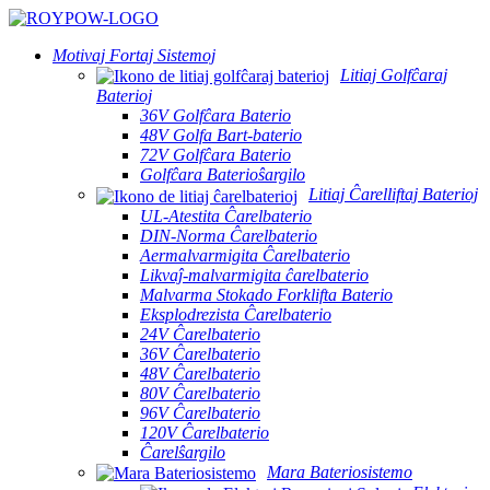
Motivaj Fortaj Sistemoj
Litiaj Golfĉaraj
Baterioj
36V Golfĉara Baterio
48V Golfa Bart-baterio
72V Golfĉara Baterio
Golfĉara Baterioŝargilo
Litiaj Ĉarelliftaj Baterioj
UL-Atestita Ĉarelbaterio
DIN-Norma Ĉarelbaterio
Aermalvarmigita Ĉarelbaterio
Likvaĵ-malvarmigita ĉarelbaterio
Malvarma Stokado Forklifta Baterio
Eksplodrezista Ĉarelbaterio
24V Ĉarelbaterio
36V Ĉarelbaterio
48V Ĉarelbaterio
80V Ĉarelbaterio
96V Ĉarelbaterio
120V Ĉarelbaterio
Ĉarelŝargilo
Mara Bateriosistemo