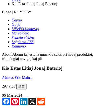
Kio Estas Litiaj Jonaj Baterioj
Blogo | ROYPOW
Ĉarelo
Golfo
LiFePO4-baterioj
Marsoldato
Senreta elektro
Loĝdoma ESS
Kamiono
Aboni
Abonu kaj estu la unua kiu scios pri novaj produktoj,
teknologiaj novigoj kaj pli.
Kio Estas Litiaj Jonaj Baterioj
Aŭtoro: Eric Maina
297 vidoj
清空
06-Mar-2024
Facebook
Pinterest
LinkedIn
X
Reddit