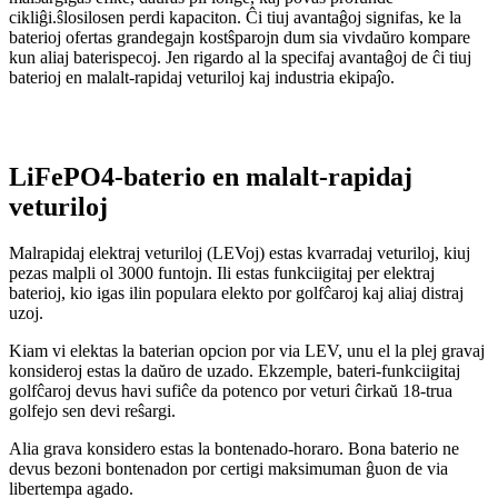
cikliĝi.
ŝlosilo
sen perdi kapaciton. Ĉi tiuj avantaĝoj signifas, ke la
baterioj ofertas grandegajn kostŝparojn dum sia vivdaŭro kompare
kun aliaj baterispecoj. Jen rigardo al la specifaj avantaĝoj de ĉi tiuj
baterioj en malalt-rapidaj veturiloj kaj industria ekipaĵo.
LiFePO4-baterio en malalt-rapidaj
veturiloj
Malrapidaj elektraj veturiloj (LEVoj) estas kvarradaj veturiloj, kiuj
pezas malpli ol 3000 funtojn. Ili estas funkciigitaj per elektraj
baterioj, kio igas ilin populara elekto por golfĉaroj kaj aliaj distraj
uzoj.
Kiam vi elektas la baterian opcion por via LEV, unu el la plej gravaj
konsideroj estas la daŭro de uzado. Ekzemple, bateri-funkciigitaj
golfĉaroj devus havi sufiĉe da potenco por veturi ĉirkaŭ 18-trua
golfejo sen devi reŝargi.
Alia grava konsidero estas la bontenado-horaro. Bona baterio ne
devus bezoni bontenadon por certigi maksimuman ĝuon de via
libertempa agado.