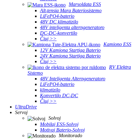
Marsoldata ESS
Alt-tensia Mara Bateriosistemo
LiFePO4-baterio
48V DC klimatizilo
48V inteligenta alterngeneratoro
DC-DC-konvertilo
Ĉiuj >>
Kamiono ESS
12V Kamiona Startiga Baterio
24V Kamiona Startiga Baterio
Ĉiuj >>
RV Elektra
Sistemo
48V Inteligenta Alterngeneratoro
LiFePO4-baterio
klimatizilo
Konvertilo DC-DC
Ĉiuj >>
UltraDrive
Servoj
Solvoj
Mobilaj ESS-Solvoj
Motivaj Baterio-Solvoj
Monitorado