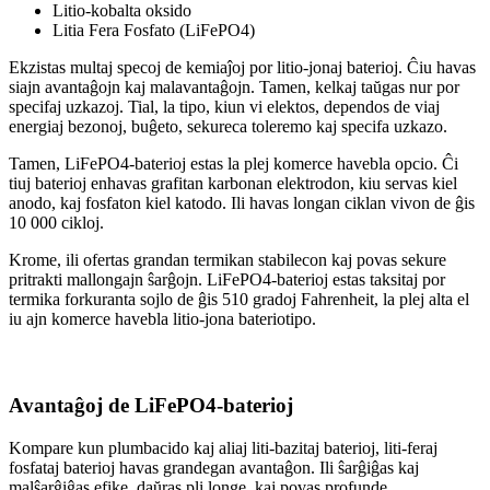
Litio-kobalta oksido
Litia Fera Fosfato (LiFePO4)
Ekzistas multaj specoj de kemiaĵoj por litio-jonaj baterioj. Ĉiu havas
siajn avantaĝojn kaj malavantaĝojn. Tamen, kelkaj taŭgas nur por
specifaj uzkazoj. Tial, la tipo, kiun vi elektos, dependos de viaj
energiaj bezonoj, buĝeto, sekureca toleremo kaj specifa uzkazo.
Tamen, LiFePO4-baterioj estas la plej komerce havebla opcio. Ĉi
tiuj baterioj enhavas grafitan karbonan elektrodon, kiu servas kiel
anodo, kaj fosfaton kiel katodo. Ili havas longan ciklan vivon de ĝis
10 000 cikloj.
Krome, ili ofertas grandan termikan stabilecon kaj povas sekure
pritrakti mallongajn ŝarĝojn. LiFePO4-baterioj estas taksitaj por
termika forkuranta sojlo de ĝis 510 gradoj Fahrenheit, la plej alta el
iu ajn komerce havebla litio-jona bateriotipo.
Avantaĝoj de LiFePO4-baterioj
Kompare kun plumbacido kaj aliaj liti-bazitaj baterioj, liti-feraj
fosfataj baterioj havas grandegan avantaĝon. Ili ŝarĝiĝas kaj
malŝarĝiĝas efike, daŭras pli longe, kaj povas profunde