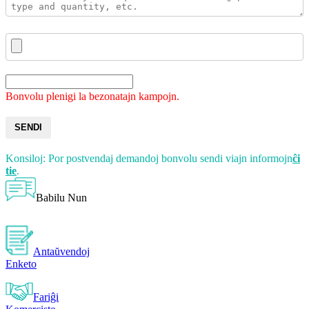
Bonvolu plenigi la bezonatajn kampojn.
SENDI
Konsiloj: Por postvendaj demandoj bonvolu sendi viajn informojn
ĉi
tie
.
Babilu Nun
Antaŭvendoj
Enketo
Fariĝi