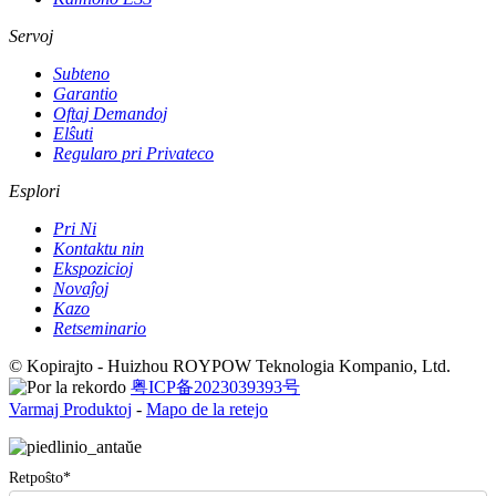
Servoj
Subteno
Garantio
Oftaj Demandoj
Elŝuti
Regularo pri Privateco
Esplori
Pri Ni
Kontaktu nin
Ekspozicioj
Novaĵoj
Kazo
Retseminario
© Kopirajto - Huizhou ROYPOW Teknologia Kompanio, Ltd.
粤ICP备2023039393号
Varmaj Produktoj
-
Mapo de la retejo
Retpoŝto*