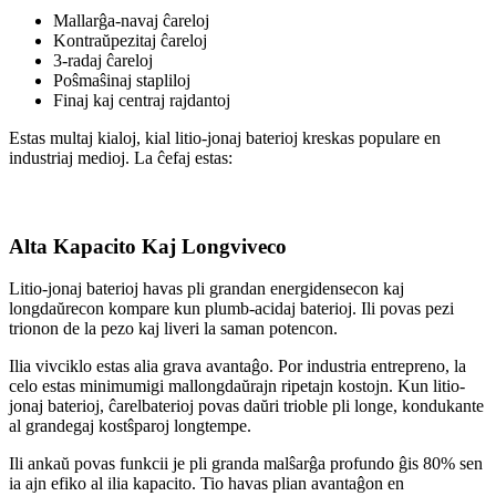
Mallarĝa-navaj ĉareloj
Kontraŭpezitaj ĉareloj
3-radaj ĉareloj
Poŝmaŝinaj stapliloj
Finaj kaj centraj rajdantoj
Estas multaj kialoj, kial litio-jonaj baterioj kreskas populare en
industriaj medioj. La ĉefaj estas:
Alta Kapacito Kaj Longviveco
Litio-jonaj baterioj havas pli grandan energidensecon kaj
longdaŭrecon kompare kun plumb-acidaj baterioj. Ili povas pezi
trionon de la pezo kaj liveri la saman potencon.
Ilia vivciklo estas alia grava avantaĝo. Por industria entrepreno, la
celo estas minimumigi mallongdaŭrajn ripetajn kostojn. Kun litio-
jonaj baterioj, ĉarelbaterioj povas daŭri trioble pli longe, kondukante
al grandegaj kostŝparoj longtempe.
Ili ankaŭ povas funkcii je pli granda malŝarĝa profundo ĝis 80% sen
ia ajn efiko al ilia kapacito. Tio havas plian avantaĝon en