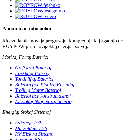
Abonu nian informilon
Ricevu la plej novajn progresojn, komprenojn kaj agadojn de
ROYPOW pri renovigeblaj energiaj solvoj.
Motivaj Fortaj Baterioj
Golfĉaraj Baterioj
Forkliftaj Baterioj
Tondilliftaj Baterioj
Baterioj por Plankaj Purigiloj
Trolling Motor Baterioj
Baterioj por konstrumaŝinoj
Alt-voltaj litiaj maraj baterioj
Energiaj Stokaj Sistemoj
Laborejo ESS
Marsoldata ESS
RV Elektra Sistemo
Kamiono ESS