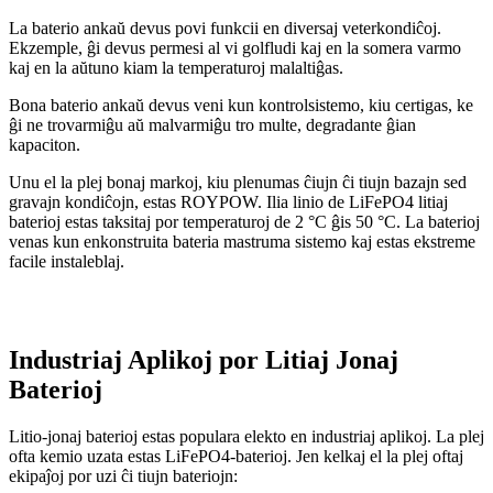
La baterio ankaŭ devus povi funkcii en diversaj veterkondiĉoj.
Ekzemple, ĝi devus permesi al vi golfludi kaj en la somera varmo
kaj en la aŭtuno kiam la temperaturoj malaltiĝas.
Bona baterio ankaŭ devus veni kun kontrolsistemo, kiu certigas, ke
ĝi ne trovarmiĝu aŭ malvarmiĝu tro multe, degradante ĝian
kapaciton.
Unu el la plej bonaj markoj, kiu plenumas ĉiujn ĉi tiujn bazajn sed
gravajn kondiĉojn, estas ROYPOW. Ilia linio de LiFePO4 litiaj
baterioj estas taksitaj por temperaturoj de 2 °C ĝis 50 °C. La baterioj
venas kun enkonstruita bateria mastruma sistemo kaj estas ekstreme
facile instaleblaj.
Industriaj Aplikoj por Litiaj Jonaj
Baterioj
Litio-jonaj baterioj estas populara elekto en industriaj aplikoj. La plej
ofta kemio uzata estas LiFePO4-baterioj. Jen kelkaj el la plej oftaj
ekipaĵoj por uzi ĉi tiujn bateriojn: