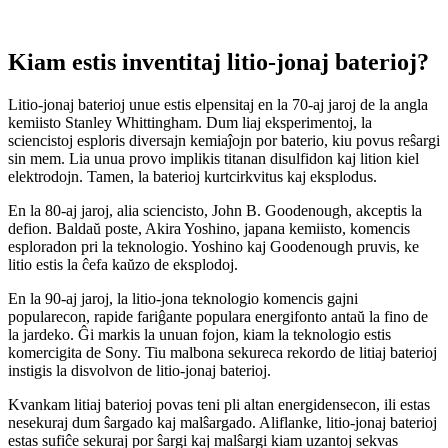
Kiam estis inventitaj litio-jonaj baterioj?
Litio-jonaj baterioj unue estis elpensitaj en la 70-aj jaroj de la angla
kemiisto Stanley Whittingham. Dum liaj eksperimentoj, la
sciencistoj esploris diversajn kemiaĵojn por baterio, kiu povus reŝargi
sin mem. Lia unua provo implikis titanan disulfidon kaj lition kiel
elektrodojn. Tamen, la baterioj kurtcirkvitus kaj eksplodus.
En la 80-aj jaroj, alia sciencisto, John B. Goodenough, akceptis la
defion. Baldaŭ poste, Akira Yoshino, japana kemiisto, komencis
esploradon pri la teknologio. Yoshino kaj Goodenough pruvis, ke
litio estis la ĉefa kaŭzo de eksplodoj.
En la 90-aj jaroj, la litio-jona teknologio komencis gajni
popularecon, rapide fariĝante populara energifonto antaŭ la fino de
la jardeko. Ĝi markis la unuan fojon, kiam la teknologio estis
komercigita de Sony. Tiu malbona sekureca rekordo de litiaj baterioj
instigis la disvolvon de litio-jonaj baterioj.
Kvankam litiaj baterioj povas teni pli altan energidensecon, ili estas
nesekuraj dum ŝargado kaj malŝargado. Aliflanke, litio-jonaj baterioj
estas sufiĉe sekuraj por ŝargi kaj malŝargi kiam uzantoj sekvas