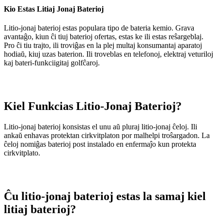
Kio Estas Litiaj Jonaj Baterioj
Litio-jonaj baterioj estas populara tipo de bateria kemio. Grava
avantaĝo, kiun ĉi tiuj baterioj ofertas, estas ke ili estas reŝargeblaj.
Pro ĉi tiu trajto, ili troviĝas en la plej multaj konsumantaj aparatoj
hodiaŭ, kiuj uzas baterion. Ili troveblas en telefonoj, elektraj veturiloj
kaj bateri-funkciigitaj golfĉaroj.
Kiel Funkcias Litio-Jonaj Baterioj?
Litio-jonaj baterioj konsistas el unu aŭ pluraj litio-jonaj ĉeloj. Ili
ankaŭ enhavas protektan cirkvitplaton por malhelpi troŝargadon. La
ĉeloj nomiĝas baterioj post instalado en enfermaĵo kun protekta
cirkvitplato.
Ĉu litio-jonaj baterioj estas la samaj kiel
litiaj baterioj?