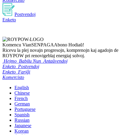
Komercisto
Postvendoj
Enketo
Komencu Vian
SENPAGA
Abono Hodiaŭ!
Ricevu la plej novajn progresojn, komprenojn kaj agadojn de
ROYPOW pri renovigeblaj energiaj solvoj.
Hejmo
Babilu Nun
Antaŭvendoj
Enketo
Postvendoj
Enketo
Fariĝi
Komercisto
English
Chinese
French
German
Portuguese
Spanish
Russian
Japanese
Korean