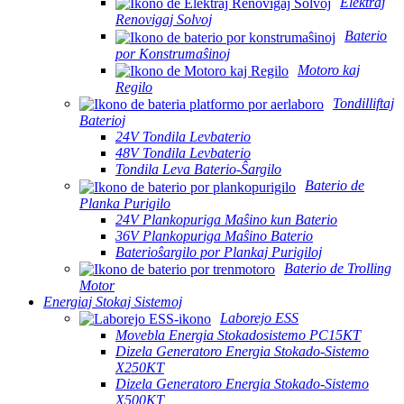
Elektraj
Renovigaj Solvoj
Baterio
por Konstrumaŝinoj
Motoro kaj
Regilo
Tondilliftaj
Baterioj
24V Tondila Levbaterio
48V Tondila Levbaterio
Tondila Leva Baterio-Ŝargilo
Baterio de
Planka Purigilo
24V Plankopuriga Maŝino kun Baterio
36V Plankopuriga Maŝino Baterio
Baterioŝargilo por Plankaj Purigiloj
Baterio de Trolling
Motor
Energiaj Stokaj Sistemoj
Laborejo ESS
Movebla Energia Stokadosistemo PC15KT
Dizela Generatoro Energia Stokado-Sistemo
X250KT
Dizela Generatoro Energia Stokado-Sistemo
X500KT