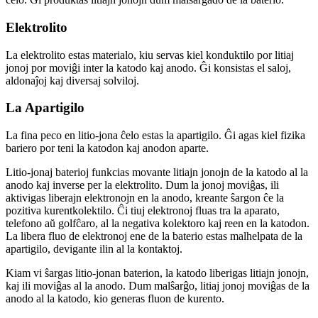
Elektrolito
La elektrolito estas materialo, kiu servas kiel konduktilo por litiaj
jonoj por moviĝi inter la katodo kaj anodo. Ĝi konsistas el saloj,
aldonaĵoj kaj diversaj solviloj.
La Apartigilo
La fina peco en litio-jona ĉelo estas la apartigilo. Ĝi agas kiel fizika
bariero por teni la katodon kaj anodon aparte.
Litio-jonaj baterioj funkcias movante litiajn jonojn de la katodo al la
anodo kaj inverse per la elektrolito. Dum la jonoj moviĝas, ili
aktivigas liberajn elektronojn en la anodo, kreante ŝargon ĉe la
pozitiva kurentkolektilo. Ĉi tiuj elektronoj fluas tra la aparato,
telefono aŭ golfĉaro, al la negativa kolektoro kaj reen en la katodon.
La libera fluo de elektronoj ene de la baterio estas malhelpata de la
apartigilo, devigante ilin al la kontaktoj.
Kiam vi ŝargas litio-jonan baterion, la katodo liberigas litiajn jonojn,
kaj ili moviĝas al la anodo. Dum malŝarĝo, litiaj jonoj moviĝas de la
anodo al la katodo, kio generas fluon de kurento.