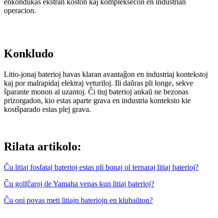
enkondukas ekstran koston kaj kompleksecon en industrian
operacion.
Konkludo
Litio-jonaj baterioj havas klaran avantaĝon en industriaj kontekstoj
kaj por malrapidaj elektraj veturiloj. Ili daŭras pli longe, sekve
ŝparante monon al uzantoj. Ĉi tiuj baterioj ankaŭ ne bezonas
prizorgadon, kio estas aparte grava en industria konteksto kie
kostŝparado estas plej grava.
Rilata artikolo:
Ĉu litiaj fosfataj baterioj estas pli bonaj ol ternaraj litiaj baterioj?
Ĉu golfĉaroj de Yamaha venas kun litiaj baterioj?
Ĉu oni povas meti litiajn bateriojn en klubaŭton?