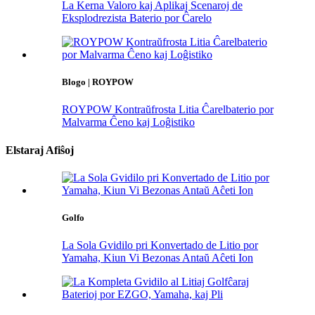
La Kerna Valoro kaj Aplikaj Scenaroj de
Eksplodrezista Baterio por Ĉarelo
Blogo | ROYPOW
ROYPOW Kontraŭfrosta Litia Ĉarelbaterio por
Malvarma Ĉeno kaj Loĝistiko
Elstaraj Afiŝoj
Golfo
La Sola Gvidilo pri Konvertado de Litio por
Yamaha, Kiun Vi Bezonas Antaŭ Aĉeti Ion