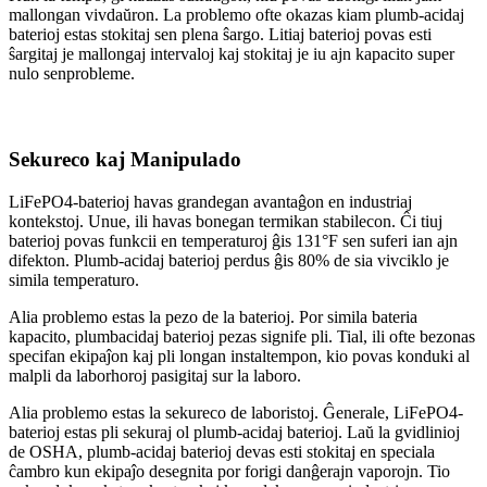
mallongan vivdaŭron. La problemo ofte okazas kiam plumb-acidaj
baterioj estas stokitaj sen plena ŝargo. Litiaj baterioj povas esti
ŝargitaj je mallongaj intervaloj kaj stokitaj je iu ajn kapacito super
nulo senprobleme.
Sekureco kaj Manipulado
LiFePO4-baterioj havas grandegan avantaĝon en industriaj
kontekstoj. Unue, ili havas bonegan termikan stabilecon. Ĉi tiuj
baterioj povas funkcii en temperaturoj ĝis 131°F sen suferi ian ajn
difekton. Plumb-acidaj baterioj perdus ĝis 80% de sia vivciklo je
simila temperaturo.
Alia problemo estas la pezo de la baterioj. Por simila bateria
kapacito, plumbacidaj baterioj pezas signife pli. Tial, ili ofte bezonas
specifan ekipaĵon kaj pli longan instaltempon, kio povas konduki al
malpli da laborhoroj pasigitaj sur la laboro.
Alia problemo estas la sekureco de laboristoj. Ĝenerale, LiFePO4-
baterioj estas pli sekuraj ol plumb-acidaj baterioj. Laŭ la gvidlinioj
de OSHA, plumb-acidaj baterioj devas esti stokitaj en speciala
ĉambro kun ekipaĵo desegnita por forigi danĝerajn vaporojn. Tio