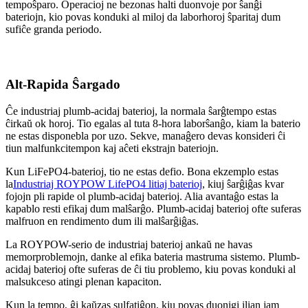
tempoŝparo. Operacioj ne bezonas halti duonvoje por ŝanĝi
bateriojn, kio povas konduki al miloj da laborhoroj ŝparitaj dum
sufiĉe granda periodo.
Alt-Rapida Ŝargado
Ĉe industriaj plumb-acidaj baterioj, la normala ŝarĝtempo estas
ĉirkaŭ ok horoj. Tio egalas al tuta 8-hora laborŝanĝo, kiam la baterio
ne estas disponebla por uzo. Sekve, manaĝero devas konsideri ĉi
tiun malfunkcitempon kaj aĉeti ekstrajn bateriojn.
Kun LiFePO4-baterioj, tio ne estas defio. Bona ekzemplo estas
la
Industriaj ROYPOW LifePO4 litiaj baterioj
, kiuj ŝarĝiĝas kvar
fojojn pli rapide ol plumb-acidaj baterioj. Alia avantaĝo estas la
kapablo resti efikaj dum malŝarĝo. Plumb-acidaj baterioj ofte suferas
malfruon en rendimento dum ili malŝarĝiĝas.
La ROYPOW-serio de industriaj baterioj ankaŭ ne havas
memorproblemojn, danke al efika bateria mastruma sistemo. Plumb-
acidaj baterioj ofte suferas de ĉi tiu problemo, kiu povas konduki al
malsukceso atingi plenan kapaciton.
Kun la tempo, ĝi kaŭzas sulfatiĝon, kiu povas duonigi ilian jam