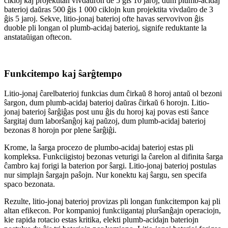
cikloj kaj projektitan vivdaŭron de 5 ĝis 10 jaroj, dum plumb-acidaj
baterioj daŭras 500 ĝis 1 000 ciklojn kun projektita vivdaŭro de 3
ĝis 5 jaroj. Sekve, litio-jonaj baterioj ofte havas servovivon ĝis
duoble pli longan ol plumb-acidaj baterioj, signife reduktante la
anstataŭigan oftecon.
Funkcitempo kaj ŝarĝtempo
Litio-jonaj ĉarelbaterioj funkcias dum ĉirkaŭ 8 horoj antaŭ ol bezoni
ŝargon, dum plumb-acidaj baterioj daŭras ĉirkaŭ 6 horojn. Litio-
jonaj baterioj ŝarĝiĝas post unu ĝis du horoj kaj povas esti ŝance
ŝargitaj dum laborŝanĝoj kaj paŭzoj, dum plumb-acidaj baterioj
bezonas 8 horojn por plene ŝarĝiĝi.
Krome, la ŝarga procezo de plumbo-acidaj baterioj estas pli
kompleksa. Funkciigistoj bezonas veturigi la ĉarelon al difinita ŝarga
ĉambro kaj forigi la baterion por ŝargi. Litio-jonaj baterioj postulas
nur simplajn ŝargajn paŝojn. Nur konektu kaj ŝargu, sen specifa
spaco bezonata.
Rezulte, litio-jonaj baterioj provizas pli longan funkcitempon kaj pli
altan efikecon. Por kompanioj funkciigantaj plurŝanĝajn operaciojn,
kie rapida rotacio estas kritika, elekti plumb-acidajn bateriojn