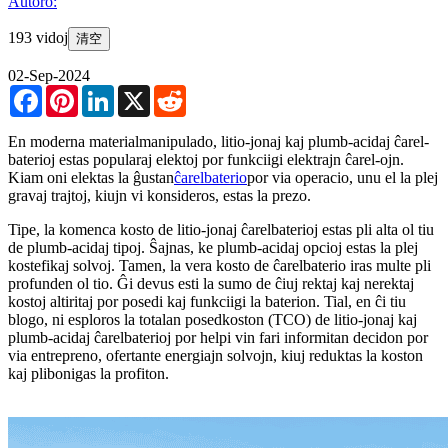
Aŭtoro:
193 vidoj
清空
02-Sep-2024
Facebook
Pinterest
LinkedIn
X
Reddit
En moderna materialmanipulado, litio-jonaj kaj plumb-acidaj ĉarel-
baterioj estas popularaj elektoj por funkciigi elektrajn ĉarel-ojn.
Kiam oni elektas la ĝustan
ĉarelbaterio
por via operacio, unu el la plej
gravaj trajtoj, kiujn vi konsideros, estas la prezo.
Tipe, la komenca kosto de litio-jonaj ĉarelbaterioj estas pli alta ol tiu
de plumb-acidaj tipoj. Ŝajnas, ke plumb-acidaj opcioj estas la plej
kostefikaj solvoj. Tamen, la vera kosto de ĉarelbaterio iras multe pli
profunden ol tio. Ĝi devus esti la sumo de ĉiuj rektaj kaj nerektaj
kostoj altiritaj por posedi kaj funkciigi la baterion. Tial, en ĉi tiu
blogo, ni esploros la totalan posedkoston (TCO) de litio-jonaj kaj
plumb-acidaj ĉarelbaterioj por helpi vin fari informitan decidon por
via entrepreno, ofertante energiajn solvojn, kiuj reduktas la koston
kaj plibonigas la profiton.