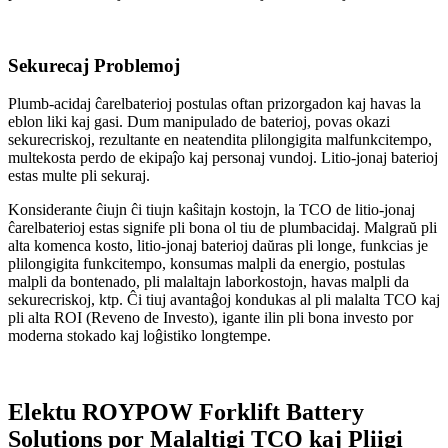
Sekurecaj Problemoj
Plumb-acidaj ĉarelbaterioj postulas oftan prizorgadon kaj havas la
eblon liki kaj gasi. Dum manipulado de baterioj, povas okazi
sekurecriskoj, rezultante en neatendita plilongigita malfunkcitempo,
multekosta perdo de ekipaĵo kaj personaj vundoj. Litio-jonaj baterioj
estas multe pli sekuraj.
Konsiderante ĉiujn ĉi tiujn kaŝitajn kostojn, la TCO de litio-jonaj
ĉarelbaterioj estas signife pli bona ol tiu de plumbacidaj. Malgraŭ pli
alta komenca kosto, litio-jonaj baterioj daŭras pli longe, funkcias je
plilongigita funkcitempo, konsumas malpli da energio, postulas
malpli da bontenado, pli malaltajn laborkostojn, havas malpli da
sekurecriskoj, ktp. Ĉi tiuj avantaĝoj kondukas al pli malalta TCO kaj
pli alta ROI (Reveno de Investo), igante ilin pli bona investo por
moderna stokado kaj loĝistiko longtempe.
Elektu ROYPOW Forklift Battery
Solutions por Malaltigi TCO kaj Pliigi