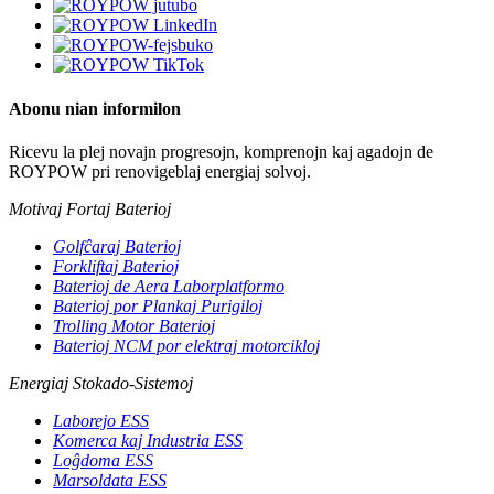
Abonu nian informilon
Ricevu la plej novajn progresojn, komprenojn kaj agadojn de
ROYPOW pri renovigeblaj energiaj solvoj.
Motivaj Fortaj Baterioj
Golfĉaraj Baterioj
Forkliftaj Baterioj
Baterioj de Aera Laborplatformo
Baterioj por Plankaj Purigiloj
Trolling Motor Baterioj
Baterioj NCM por elektraj motorcikloj
Energiaj Stokado-Sistemoj
Laborejo ESS
Komerca kaj Industria ESS
Loĝdoma ESS
Marsoldata ESS