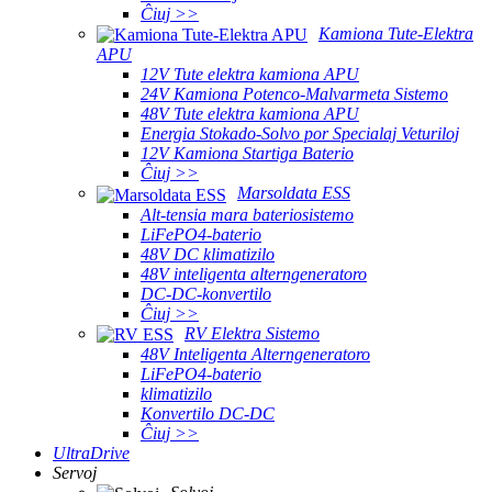
Ĉiuj >>
Kamiona Tute-Elektra
APU
12V Tute elektra kamiona APU
24V Kamiona Potenco-Malvarmeta Sistemo
48V Tute elektra kamiona APU
Energia Stokado-Solvo por Specialaj Veturiloj
12V Kamiona Startiga Baterio
Ĉiuj >>
Marsoldata ESS
Alt-tensia mara bateriosistemo
LiFePO4-baterio
48V DC klimatizilo
48V inteligenta alterngeneratoro
DC-DC-konvertilo
Ĉiuj >>
RV Elektra Sistemo
48V Inteligenta Alterngeneratoro
LiFePO4-baterio
klimatizilo
Konvertilo DC-DC
Ĉiuj >>
UltraDrive
Servoj