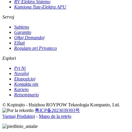
RV Elektra Sistemo
Kamiona Tute-Elektra APU
Servoj
Subteno
Garantio
Oftaj Demandoj
Elŝuti
Regularo pri Privateco
Esplori
Pri Ni
Novaĵoj
Ekspozicioj
Kontaktu nin
Kariero
Retseminario
© Kopirajto - Huizhou ROYPOW Teknologia Kompanio, Ltd.
粤ICP备2023039393号
Varmaj Produktoj
-
Mapo de la retejo