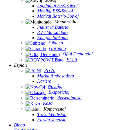
Solvoj
Loĝdomaj ESS-Solvoj
Mobilaj ESS-Solvoj
Motivaj Baterio-Solvoj
Monitorado
Industria Baterio
RV / Marsoldato
Energia Stokado
Subteno
Garantio
Oftaj Demandoj
Elŝuti
Esplori
Pri Ni
Marka Ambasadoro
Kariero
Novaĵoj
Ekspozicioj
Retseminario
Kazo
Komercistoj
Trovu Vendiston
Fariĝu Vendisto
Blogo