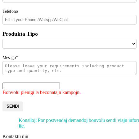
Telefono
Produkta Tipo
Mesaĝo*
Bonvolu plenigi la bezonatajn kampojn.
SENDI
Konsiloj: Por postvendaj demandoj bonvolu sendi viajn info
tie
.
Kontaktu nin