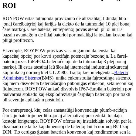
ROI
ROYPOW estas tutmonda provizanto de altkvalitaj, fidindaj litio-
jonaj ĉarelbaterioj kaj fariĝis la elekto de la tutmondaj 10 plej bonaj
ĉarelmarkoj. Ĉarelbateriaj entreprenoj povas atendi pli ol nur la
bazajn avantaĝojn de litiaj baterioj por malaltigi la totalan koston kaj
pliigi profitecon.
Ekzemple, ROYPOW provizas vastan gamon da tensiaj kaj
kapacitaj opcioj por kovri specifajn potencajn bezonojn. La ĉarel-
baterioj uzas LiFePO4-baterioĉelojn de la tutmondaj 3 plej bonaj
markoj. Ili estas atestitaj laŭ ŝlosilaj internaciaj industriaj sekurecaj
kaj funkciaj normoj kiel UL 2580. Trajtoj kiel inteligenta...
Bateria
Administra Sistemo
(BMS), unika enkonstruita fajroestinga sistemo,
kaj mem-disvolvita baterioŝargilo plibonigas efikecon, sekurecon kaj
fidindecon. ROYPOW ankaŭ disvolvis IP67-ĉarpilajn bateriojn por
malvarma stokado kaj eksplodrezistajn ĉarpilajn bateriojn por trakti
pli severajn aplikaĵajn postulojn.
Por entreprenoj, kiuj celas anstataŭigi konvenciajn plumb-acidajn
ĉarelajn bateriojn per litio-jonaj alternativoj por redukti totalajn
kostojn longtempe, ROYPOW ofertas tuj instaleblajn solvojn per la
dizajnado de la fizikaj dimensioj de baterioj laŭ la normoj BCI kaj
DIN. Tio certigas ĝustan baterian konvenon kaj rendimenton sen la