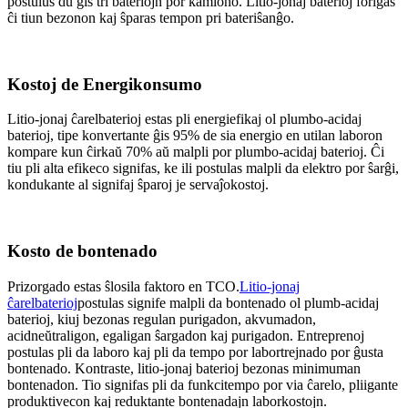
postulus du ĝis tri bateriojn por kamiono. Litio-jonaj baterioj forigas
ĉi tiun bezonon kaj ŝparas tempon pri bateriŝanĝo.
Kostoj de Energikonsumo
Litio-jonaj ĉarelbaterioj estas pli energiefikaj ol plumbo-acidaj
baterioj, tipe konvertante ĝis 95% de sia energio en utilan laboron
kompare kun ĉirkaŭ 70% aŭ malpli por plumbo-acidaj baterioj. Ĉi
tiu pli alta efikeco signifas, ke ili postulas malpli da elektro por ŝarĝi,
kondukante al signifaj ŝparoj je servaĵokostoj.
Kosto de bontenado
Prizorgado estas ŝlosila faktoro en TCO.
Litio-jonaj
ĉarelbaterioj
postulas signife malpli da bontenado ol plumb-acidaj
baterioj, kiuj bezonas regulan purigadon, akvumadon,
acidneŭtraligon, egaligan ŝargadon kaj purigadon. Entreprenoj
postulas pli da laboro kaj pli da tempo por labortrejnado por ĝusta
bontenado. Kontraste, litio-jonaj baterioj bezonas minimuman
bontenadon. Tio signifas pli da funkcitempo por via ĉarelo, pliigante
produktivecon kaj reduktante bontenadajn laborkostojn.