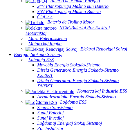
Baterio de Planka Purigilo
24V Plankopuriga Maŝino kun Baterio
36V Plankopuriga Maŝino Baterio
Ĉiuj >>
Baterio de Trolling Motor
NCM-Baterioj Por Elektraj
Motorcikloj
Mara Bateriosistemo
Motoro kaj Regilo
Elektraj Renovigaj Solvoj
Energiaj Stokado-Sistemoj
Laborejo ESS
Movebla Energia Stokado-Sistemo
Dizela Generatoro Energia Stokado-Sistemo
X250KT
Dizela Generatoro Energia Stokado-Sistemo
X500KT
Komerca kaj Industria ESS
Aermalvarmigita Energia Stokado-Sistemo
Loĝdoma ESS
Senreta Sunsistemo
Sunaj Baterioj
Sunaj Invetiloj
Loĝdomaj Energiaj Stokaj Sistemoj
Por Instalistoj