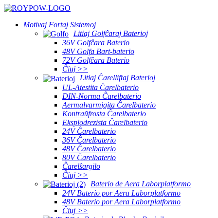
Motivaj Fortaj Sistemoj
Litiaj Golfĉaraj Baterioj
36V Golfĉara Baterio
48V Golfa Bart-baterio
72V Golfĉara Baterio
Ĉiuj >>
Litiaj Ĉarelliftaj Baterioj
UL-Atestita Ĉarelbaterio
DIN-Norma Ĉarelbaterio
Aermalvarmigita Ĉarelbaterio
Kontraŭfrosta Ĉarelbaterio
Eksplodrezista Ĉarelbaterio
24V Ĉarelbaterio
36V Ĉarelbaterio
48V Ĉarelbaterio
80V Ĉarelbaterio
Ĉarelŝargilo
Ĉiuj >>
Baterio de Aera Laborplatformo
24V Baterio por Aera Laborplatformo
48V Baterio por Aera Laborplatformo
Ĉiuj >>