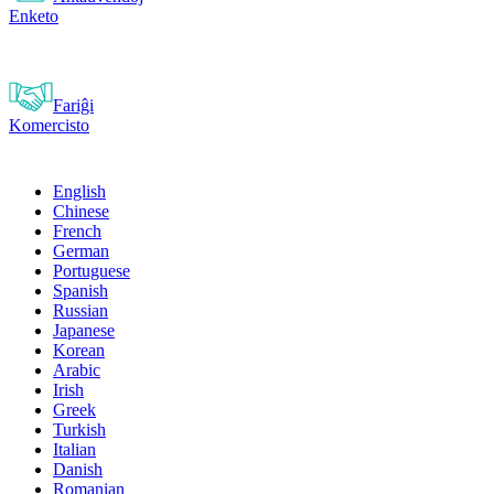
Enketo
Fariĝi
Komercisto
English
Chinese
French
German
Portuguese
Spanish
Russian
Japanese
Korean
Arabic
Irish
Greek
Turkish
Italian
Danish
Romanian