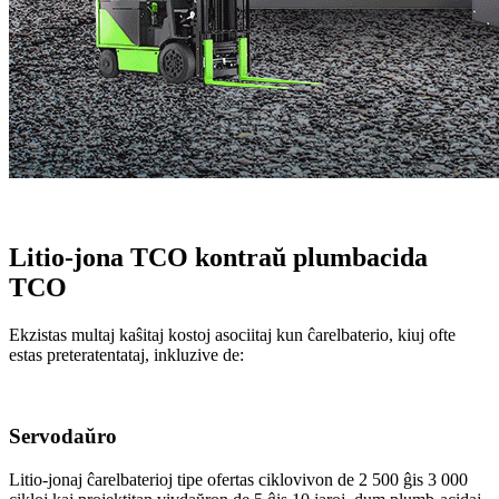
Litio-jona TCO kontraŭ plumbacida
TCO
Ekzistas multaj kaŝitaj kostoj asociitaj kun ĉarelbaterio, kiuj ofte
estas preteratentataj, inkluzive de:
Servodaŭro
Litio-jonaj ĉarelbaterioj tipe ofertas ciklovivon de 2 500 ĝis 3 000