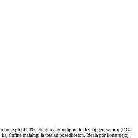
on je pli ol 50%, ebligi malgrandigon de dizelaj generatoroj (DG-
aj finfine malaltigi la totalan posedkoston. Ideala por konstruejoj,