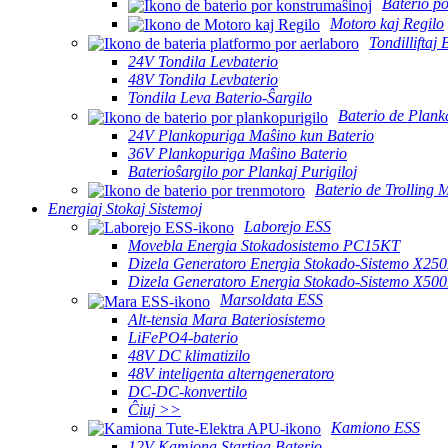
Baterio p
Motoro kaj Regilo
Tondilliftaj 
24V Tondila Levbaterio
48V Tondila Levbaterio
Tondila Leva Baterio-Ŝargilo
Baterio de Plank
24V Plankopuriga Maŝino kun Baterio
36V Plankopuriga Maŝino Baterio
Baterioŝargilo por Plankaj Purigiloj
Baterio de Trolling 
Energiaj Stokaj Sistemoj
Laborejo ESS
Movebla Energia Stokadosistemo PC15KT
Dizela Generatoro Energia Stokado-Sistemo X25
Dizela Generatoro Energia Stokado-Sistemo X50
Marsoldata ESS
Alt-tensia Mara Bateriosistemo
LiFePO4-baterio
48V DC klimatizilo
48V inteligenta alterngeneratoro
DC-DC-konvertilo
Ĉiuj >>
Kamiono ESS
12V Kamiona Startiga Baterio