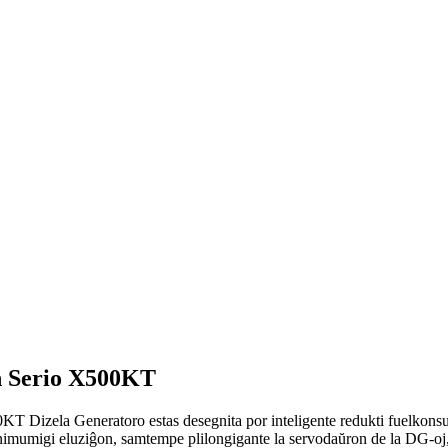
n Serio X500KT
izela Generatoro estas desegnita por inteligente redukti fuelkonsum
nimumigi eluziĝon, samtempe plilongigante la servodaŭron de la DG-oj, k