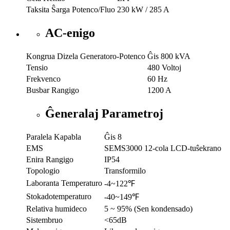
Taksita Ŝarga Potenco/Fluo
230 kW / 285 A
AC-enigo
Kongrua Dizela Generatoro-Potenco
Ĝis 800 kVA
Tensio
480 Voltoj
Frekvenco
60 Hz
Busbar Rangigo
1200 A
Ĝeneralaj Parametroj
Paralela Kapabla
Ĝis 8
EMS
SEMS3000 12-cola LCD-tuŝekrano
Enira Rangigo
IP54
Topologio
Transformilo
Laboranta Temperaturo
-4~122℉
Stokadotemperaturo
-40~149℉
Relativa humideco
5 ~ 95% (Sen kondensado)
Sistembruo
<65dB