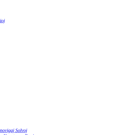
ioj
novigaj Solvoj