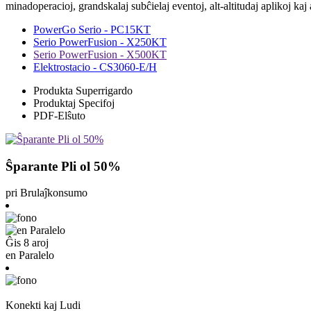
minadoperacioj, grandskalaj subĉielaj eventoj, alt-altitudaj aplikoj kaj
PowerGo Serio - PC15KT
Serio PowerFusion - X250KT
Serio PowerFusion - X500KT
Elektrostacio - CS3060-E/H
Produkta Superrigardo
Produktaj Specifoj
PDF-Elŝuto
Ŝparante Pli ol 50%
pri Brulaĵkonsumo
Ĝis 8 aroj
en Paralelo
Konekti kaj Ludi