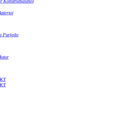
or Konstrumaŝinoj
Baterioj
a Purigilo
Motor
0KT
0KT