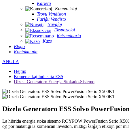
Kariero
Komercistoj
Trovu Vendiston
Fariĝu Vendisto
Novaĵoj
Ekspozicioj
Retseminario
Kazo
Blogo
Kontaktu nin
ANGLA
Hejmo
Komerca kaj Industria ESS
Dizela Generatoro Energia Stokado-Sistemo
Dizela Generatoro ESS Solvo PowerFusio
La hibrida energia stoka sistemo ROYPOW PowerFusion Serio X500KT D
oj) por malaltigi la komencan investon, mildigi ŝarĝajn efikojn por mi