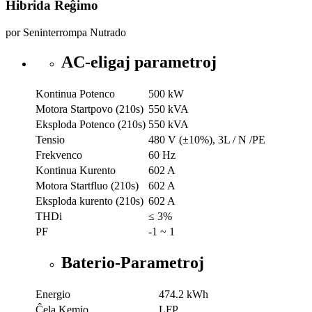
Hibrida Reĝimo
por Seninterrompa Nutrado
AC-eligaj parametroj
Kontinua Potenco
500 kW
Motora Startpovo (210s)
550 kVA
Eksploda Potenco (210s)
550 kVA
Tensio
480 V (±10%), 3L / N /PE
Frekvenco
60 Hz
Kontinua Kurento
602 A
Motora Startfluo (210s)
602 A
Eksploda kurento (210s)
602 A
THDi
≤ 3%
PF
-1 ~ 1
Baterio-Parametroj
Energio
474.2 kWh
Ĉela Kemio
LFP