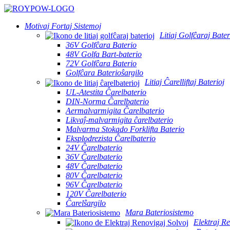
Motivaj Fortaj Sistemoj
Litiaj Golfĉaraj Bater
36V Golfĉara Baterio
48V Golfa Bart-baterio
72V Golfĉara Baterio
Golfĉara Baterioŝargilo
Litiaj Ĉarelliftaj Baterioj
UL-Atestita Ĉarelbaterio
DIN-Norma Ĉarelbaterio
Aermalvarmigita Ĉarelbaterio
Likvaĵ-malvarmigita ĉarelbaterio
Malvarma Stokado Forklifta Baterio
Eksplodrezista Ĉarelbaterio
24V Ĉarelbaterio
36V Ĉarelbaterio
48V Ĉarelbaterio
80V Ĉarelbaterio
96V Ĉarelbaterio
120V Ĉarelbaterio
Ĉarelŝargilo
Mara Bateriosistemo
Elektraj Re