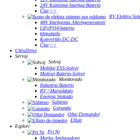
24V Kamiona Startiga Baterio
Ĉiuj >>
RV Elektra Sis
48V Inteligenta Alterngeneratoro
LiFePO4-baterio
klimatizilo
Konvertilo DC-DC
Ĉiuj >>
UltraDrive
Servoj
Solvoj
Mobilaj ESS-Solvoj
Motivaj Baterio-Solvoj
Monitorado
Industria Baterio
RV / Marsoldato
Energia Stokado
Subteno
Garantio
Oftaj Demandoj
Elŝuti
Esplori
Pri Ni
Marka Ambasadoro