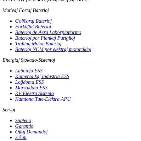
Motivaj Fortaj Baterioj
Golfĉaraj Baterioj
Forkliftaj Baterioj
Baterioj de Aera Laborplatformo
Baterioj por Plankaj Purigiloj
Trolling Motor Baterioj
Baterioj NCM por elektraj motorcikloj
Energiaj Stokado-Sistemoj
Laborejo ESS
Komerca kaj Industria ESS
Loĝdoma ESS
Marsoldata ESS
RV Elektra Sistemo
Kamiona Tute-Elektra APU
Servoj
Subteno
Garantio
Oftaj Demandoj
Elŝuti