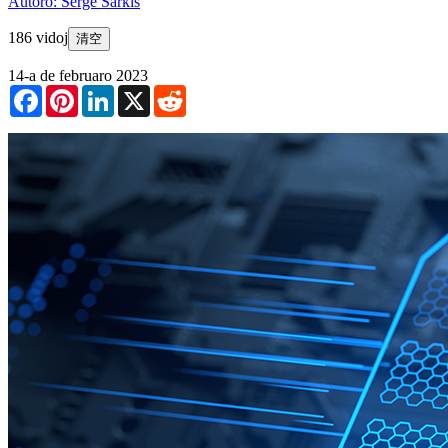
Aŭtoro: Serge Sarkis
186 vidoj
清空
14-a de februaro 2023
Facebook
Pinterest
LinkedIn
X
Reddit