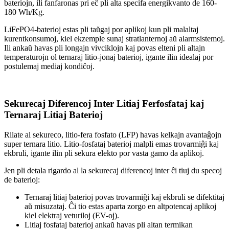
bateriojn, ili fanfaronas pri eĉ pli alta specifa energikvanto de 160-
180 Wh/Kg.
LiFePO4-baterioj estas pli taŭgaj por aplikoj kun pli malaltaj
kurentkonsumoj, kiel ekzemple sunaj stratlanternoj aŭ alarmsistemoj.
Ili ankaŭ havas pli longajn vivciklojn kaj povas elteni pli altajn
temperaturojn ol ternaraj litio-jonaj baterioj, igante ilin idealaj por
postulemaj mediaj kondiĉoj.
Sekurecaj Diferencoj Inter Litiaj Ferfosfataj kaj
Ternaraj Litiaj Baterioj
Rilate al sekureco, litio-fera fosfato (LFP) havas kelkajn avantaĝojn
super ternara litio. Litio-fosfataj baterioj malpli emas trovarmiĝi kaj
ekbruli, igante ilin pli sekura elekto por vasta gamo da aplikoj.
Jen pli detala rigardo al la sekurecaj diferencoj inter ĉi tiuj du specoj
de baterioj:
Ternaraj litiaj baterioj povas trovarmiĝi kaj ekbruli se difektitaj
aŭ misuzataj. Ĉi tio estas aparta zorgo en altpotencaj aplikoj
kiel elektraj veturiloj (EV-oj).
Litiaj fosfataj baterioj ankaŭ havas pli altan termikan