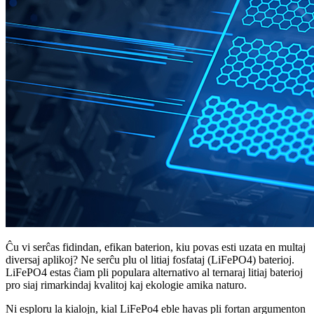
Ĉu vi serĉas fidindan, efikan baterion, kiu povas esti uzata en multaj
diversaj aplikoj? Ne serĉu plu ol litiaj fosfataj (LiFePO4) baterioj.
LiFePO4 estas ĉiam pli populara alternativo al ternaraj litiaj baterioj
pro siaj rimarkindaj kvalitoj kaj ekologie amika naturo.
Ni esploru la kialojn, kial LiFePo4 eble havas pli fortan argumenton