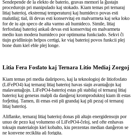
Sendepende de la elekto de baterio, gravas memori la ĝustajn
procedurojn pri manipulado kaj stokado. Kiam temas pri ternaraj
litiaj baterioj, ekstremaj temperaturoj kaj humideco povas esti
malutilaj; tial, ili devas esti konservitaj en malvarmeta kaj seka loko
for de iu ajn speco de alta varmo aŭ humideco. Simile, litiaj
ferfosfataj baterioj ankaŭ devas esti konservitaj en malvarmeta
medio kun modera humideco por optimuma funkciado. Sekvi ĉi
tiujn gvidliniojn helpos certigi, ke viaj baterioj povos funkcii plej
bone dum kiel eble plej longe.
Litia Fera Fosfato kaj Ternara Litio Mediaj Zorgoj
Kiam temas pri media daŭripovo, kaj la teknologioj de litiofosfato
(LiFePO4) kaj ternaraj litiaj baterioj havas siajn avantaĝojn kaj
malavantaĝojn. LiFePO4-baterioj estas pli stabilaj ol ternaraj litiaj
baterioj kaj generas malpli da danĝeraj kromproduktoj kiam ili estas
forĵetitaj. Tamen, ili emas esti pli grandaj kaj pli pezaj ol ternaraj
litiaj baterioj.
Aliflanke, ternaraj litiaj baterioj donas pli altajn energidensojn por
unuo de pezo kaj volumeno ol LiFePO4-ĉeloj, sed ofte enhavas
toksajn materialojn kiel kobalto, kiu prezentas median danĝeron se
ne konvene reciklita aŭ forigita.