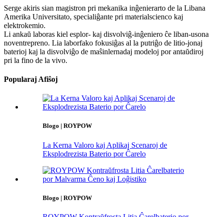
Serge akiris sian magistron pri mekanika inĝenierarto de la Libana
Amerika Universitato, specialiĝante pri materialscienco kaj
elektrokemio.
Li ankaŭ laboras kiel esplor- kaj disvolviĝ-inĝeniero ĉe liban-usona
noventrepreno. Lia laborfako fokusiĝas al la putriĝo de litio-jonaj
baterioj kaj la disvolviĝo de maŝinlernadaj modeloj por antaŭdiroj
pri la fino de la vivo.
Popularaj Afiŝoj
Blogo | ROYPOW
La Kerna Valoro kaj Aplikaj Scenaroj de
Eksplodrezista Baterio por Ĉarelo
Blogo | ROYPOW
ROYPOW Kontraŭfrosta Litia Ĉarelbaterio por