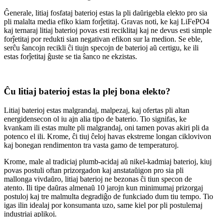
Ĝenerale, litiaj fosfataj baterioj estas la pli daŭrigebla elekto pro sia
pli malalta media efiko kiam forĵetitaj. Gravas noti, ke kaj LiFePO4
kaj ternaraj litiaj baterioj povas esti reciklitaj kaj ne devus esti simple
forĵetitaj por redukti sian negativan efikon sur la medion. Se eble,
serĉu ŝancojn recikli ĉi tiujn specojn de baterioj aŭ certigu, ke ili
estas forĵetitaj ĝuste se tia ŝanco ne ekzistas.
Ĉu litiaj baterioj estas la plej bona elekto?
Litiaj baterioj estas malgrandaj, malpezaj, kaj ofertas pli altan
energidensecon ol iu ajn alia tipo de baterio. Tio signifas, ke
kvankam ili estas multe pli malgrandaj, oni tamen povas akiri pli da
potenco el ili. Krome, ĉi tiuj ĉeloj havas ekstreme longan ciklovivon
kaj bonegan rendimenton tra vasta gamo de temperaturoj.
Krome, male al tradiciaj plumb-acidaj aŭ nikel-kadmiaj baterioj, kiuj
povas postuli oftan prizorgadon kaj anstataŭigon pro sia pli
mallonga vivdaŭro, litiaj baterioj ne bezonas ĉi tiun specon de
atento. Ili tipe daŭras almenaŭ 10 jarojn kun minimumaj prizorgaj
postuloj kaj tre malmulta degradiĝo de funkciado dum tiu tempo. Tio
igas ilin idealaj por konsumanta uzo, same kiel por pli postulemaj
industriaj aplikoj.