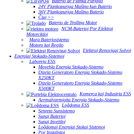
Baterio de Planka Purigilo
24V Plankopuriga Maŝino kun Baterio
36V Plankopuriga Maŝino Baterio
Ĉiuj >>
Baterio de Trolling Motor
NCM-Baterioj Por Elektraj
Motorcikloj
Mara Bateriosistemo
Motoro kaj Regilo
Elektraj Renovigaj Solvoj
Energiaj Stokado-Sistemoj
Laborejo ESS
Movebla Energia Stokado-Sistemo
Dizela Generatoro Energia Stokado-Sistemo
X250KT
Dizela Generatoro Energia Stokado-Sistemo
X500KT
Komerca kaj Industria ESS
Aermalvarmigita Energia Stokado-Sistemo
Loĝdoma ESS
Senreta Sunsistemo
Sunaj Baterioj
Sunaj Invetiloj
Loĝdomaj Energiaj Stokaj Sistemoj
Por Instalistoj