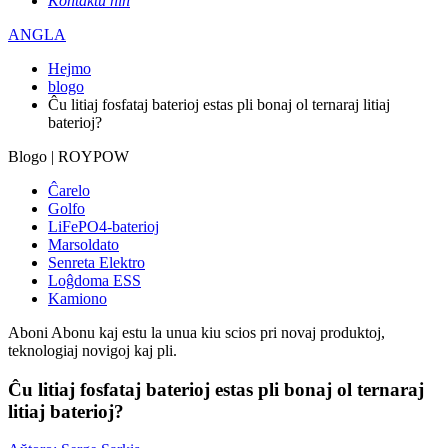
Kontaktu nin
ANGLA
Hejmo
blogo
Ĉu litiaj fosfataj baterioj estas pli bonaj ol ternaraj litiaj
baterioj?
Blogo | ROYPOW
Ĉarelo
Golfo
LiFePO4-baterioj
Marsoldato
Senreta Elektro
Loĝdoma ESS
Kamiono
Aboni
Abonu kaj estu la unua kiu scios pri novaj produktoj,
teknologiaj novigoj kaj pli.
Ĉu litiaj fosfataj baterioj estas pli bonaj ol ternaraj
litiaj baterioj?