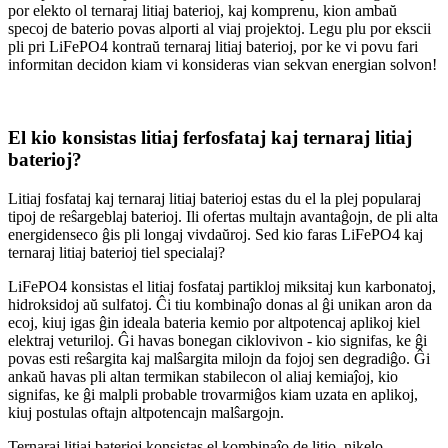
por elekto ol ternaraj litiaj baterioj, kaj komprenu, kion ambaŭ
specoj de baterio povas alporti al viaj projektoj. Legu plu por ekscii
pli pri LiFePO4 kontraŭ ternaraj litiaj baterioj, por ke vi povu fari
informitan decidon kiam vi konsideras vian sekvan energian solvon!
El kio konsistas litiaj ferfosfataj kaj ternaraj litiaj
baterioj?
Litiaj fosfataj kaj ternaraj litiaj baterioj estas du el la plej popularaj
tipoj de reŝargeblaj baterioj. Ili ofertas multajn avantaĝojn, de pli alta
energidenseco ĝis pli longaj vivdaŭroj. Sed kio faras LiFePO4 kaj
ternaraj litiaj baterioj tiel specialaj?
LiFePO4 konsistas el litiaj fosfataj partikloj miksitaj kun karbonatoj,
hidroksidoj aŭ sulfatoj. Ĉi tiu kombinaĵo donas al ĝi unikan aron da
ecoj, kiuj igas ĝin ideala bateria kemio por altpotencaj aplikoj kiel
elektraj veturiloj. Ĝi havas bonegan ciklovivon - kio signifas, ke ĝi
povas esti reŝargita kaj malŝargita milojn da fojoj sen degradiĝo. Ĝi
ankaŭ havas pli altan termikan stabilecon ol aliaj kemiaĵoj, kio
signifas, ke ĝi malpli probable trovarmiĝos kiam uzata en aplikoj,
kiuj postulas oftajn altpotencajn malŝargojn.
Ternaraj litiaj baterioj konsistas el kombinaĵo de litio, nikelo,