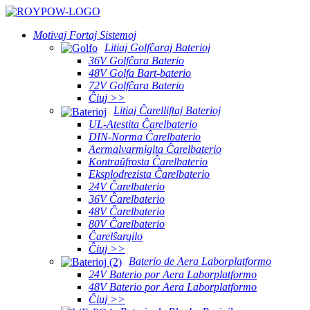
Motivaj Fortaj Sistemoj
Litiaj Golfĉaraj Baterioj
36V Golfĉara Baterio
48V Golfa Bart-baterio
72V Golfĉara Baterio
Ĉiuj >>
Litiaj Ĉarelliftaj Baterioj
UL-Atestita Ĉarelbaterio
DIN-Norma Ĉarelbaterio
Aermalvarmigita Ĉarelbaterio
Kontraŭfrosta Ĉarelbaterio
Eksplodrezista Ĉarelbaterio
24V Ĉarelbaterio
36V Ĉarelbaterio
48V Ĉarelbaterio
80V Ĉarelbaterio
Ĉarelŝargilo
Ĉiuj >>
Baterio de Aera Laborplatformo
24V Baterio por Aera Laborplatformo
48V Baterio por Aera Laborplatformo
Ĉiuj >>