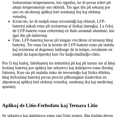
forkurantan temperaturon, kio signifas, ke ili povas toleri pli
altajn temperaturojn sen ekbruli. Tio igas ilin pli sekuraj por
uzo en alt-drenaj aplikoj kiel sendrataj iloj kaj elektraj
veturiloj.
Krom tio, ke ili malpli emas trovarmiĝi kaj ekbruli, LFP-
baterioj ankaŭ estas pli rezistemaj al fizikaj damaĝoj. La ĉeloj
de LFP-baterio estas enfermitaj en ŝtalo anstataŭ aluminio, kio
igas ilin pli daŭremaj.
Fine, LFP-baterioj havas pli longan vivciklon ol ternaraj litiaj
baterioj. Tio estas ĉar la kemio de LFP-baterio estas pli stabila
kaj rezistema al degenero laŭlonge de la tempo, rezultante en
malpli da kapacitperdoj kun ĉiu ŝarĝo/malŝarĝo-ciklo.
Pro ĉi tiuj kialoj, fabrikantoj tra industrioj pli kaj pli turnas sin al litiaj
fosfataj baterioj por aplikoj kie sekureco kaj daŭripovo estas ŝlosilaj
faktoroj. Kun sia pli malalta risko de trovarmiĝo kaj fizika difekto,
litiaj ferfosfataj baterioj povas provizi plibonigitan trankvilon en
altpotencaj aplikoj kiel elektraj veturiloj, sendrataj iloj kaj medicinaj
aparatoj.
Aplikoj de Litio-Ferfosfato kaj Ternara Litio
Se sekureco kaj daŭripovo estas viaj ĉefaj zorgoj, litia fosfato devus