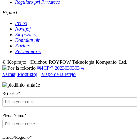
Regularo pri Privateco
Esplori
Pri Ni
Novaĵoj
Ekspozicioj
Kontaktu nin
Kariero
Retseminario
© Kopirajto - Huizhou ROYPOW Teknologia Kompanio, Ltd.
粤ICP备2023039393号
Varmaj Produktoj
-
Mapo de la retejo
Retpoŝto*
Plena Nomo*
Lando/Regiono*