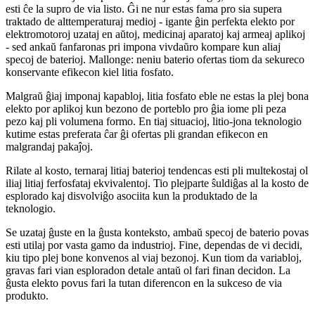
esti ĉe la supro de via listo. Ĝi ne nur estas fama pro sia supera
traktado de alttemperaturaj medioj - igante ĝin perfekta elekto por
elektromotoroj uzataj en aŭtoj, medicinaj aparatoj kaj armeaj aplikoj
- sed ankaŭ fanfaronas pri impona vivdaŭro kompare kun aliaj
specoj de baterioj. Mallonge: neniu baterio ofertas tiom da sekureco
konservante efikecon kiel litia fosfato.
Malgraŭ ĝiaj imponaj kapabloj, litia fosfato eble ne estas la plej bona
elekto por aplikoj kun bezono de porteblo pro ĝia iome pli peza
pezo kaj pli volumena formo. En tiaj situacioj, litio-jona teknologio
kutime estas preferata ĉar ĝi ofertas pli grandan efikecon en
malgrandaj pakaĵoj.
Rilate al kosto, ternaraj litiaj baterioj tendencas esti pli multekostaj ol
iliaj litiaj ferfosfataj ekvivalentoj. Tio plejparte ŝuldiĝas al la kosto de
esplorado kaj disvolviĝo asociita kun la produktado de la
teknologio.
Se uzataj ĝuste en la ĝusta konteksto, ambaŭ specoj de baterio povas
esti utilaj por vasta gamo da industrioj. Fine, dependas de vi decidi,
kiu tipo plej bone konvenos al viaj bezonoj. Kun tiom da variabloj,
gravas fari vian esploradon detale antaŭ ol fari finan decidon. La
ĝusta elekto povus fari la tutan diferencon en la sukceso de via
produkto.