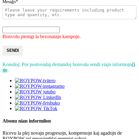
Mesaĝo*
Bonvolu plenigi la bezonatajn kampojn.
SENDI
Konsiloj: Por postvendaj demandoj bonvolu sendi viajn informojn
ĉi
tie
.
Abonu nian informilon
Ricevu la plej novajn progresojn, komprenojn kaj agadojn de
ROYPOW pri renovigeblaj energiaj solvoj.