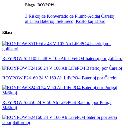
Blogo | ROYPOW
3 Riskoj de Konvertado de Plumb-Acidaj Ĉareloj
al Litiaj Baterioj: Sekureco, Kosto kaj Elfaro
Rilata
ROYPOW S51105L: 48 V 105 Ah LiFePO4-baterioj por golfĉaroj
ROYPOW F24160 24 V 160 Ah LiFePO4 Baterioj por Ĉareloj
ROYPOW S2450 24 V 50 Ah LiFePO4 Baterioj por Purigaj
Maŝinoj