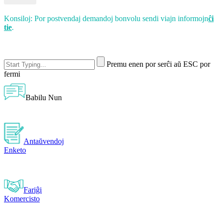
Konsiloj: Por postvendaj demandoj bonvolu sendi viajn informojn
ĉi
tie
.
Premu enen por serĉi aŭ ESC por
fermi
Babilu Nun
Antaŭvendoj
Enketo
Fariĝi
Komercisto