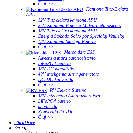
Ĉiuj >>
Kamiona Tute-Elektra
APU
12V Tute elektra kamiona APU
24V Kamiona Potenco-Malvarmeta Sistemo
48V Tute elektra kamiona APU
Energia Stokado-Solvo por Specialaj Veturiloj
12V Kamiona Startiga Baterio
Ĉiuj >>
Marsoldata ESS
Alt-tensia mara bateriosistemo
LiFePO4-baterio
48V DC klimatizilo
48V inteligenta alterngeneratoro
DC-DC-konvertilo
Ĉiuj >>
RV Elektra Sistemo
48V Inteligenta Alterngeneratoro
LiFePO4-baterio
klimatizilo
Konvertilo DC-DC
Ĉiuj >>
UltraDrive
Servoj