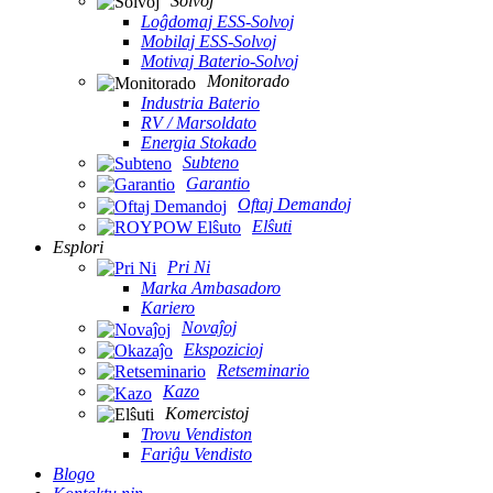
Solvoj
Loĝdomaj ESS-Solvoj
Mobilaj ESS-Solvoj
Motivaj Baterio-Solvoj
Monitorado
Industria Baterio
RV / Marsoldato
Energia Stokado
Subteno
Garantio
Oftaj Demandoj
Elŝuti
Esplori
Pri Ni
Marka Ambasadoro
Kariero
Novaĵoj
Ekspozicioj
Retseminario
Kazo
Komercistoj
Trovu Vendiston
Fariĝu Vendisto
Blogo