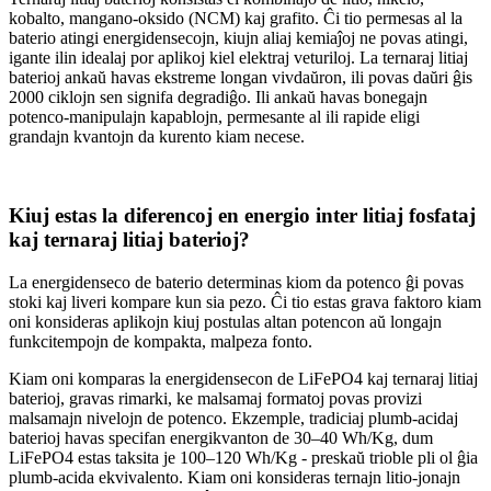
kobalto, mangano-oksido (NCM) kaj grafito. Ĉi tio permesas al la
baterio atingi energidensecojn, kiujn aliaj kemiaĵoj ne povas atingi,
igante ilin idealaj por aplikoj kiel elektraj veturiloj. La ternaraj litiaj
baterioj ankaŭ havas ekstreme longan vivdaŭron, ili povas daŭri ĝis
2000 ciklojn sen signifa degradiĝo. Ili ankaŭ havas bonegajn
potenco-manipulajn kapablojn, permesante al ili rapide eligi
grandajn kvantojn da kurento kiam necese.
Kiuj estas la diferencoj en energio inter litiaj fosfataj
kaj ternaraj litiaj baterioj?
La energidenseco de baterio determinas kiom da potenco ĝi povas
stoki kaj liveri kompare kun sia pezo. Ĉi tio estas grava faktoro kiam
oni konsideras aplikojn kiuj postulas altan potencon aŭ longajn
funkcitempojn de kompakta, malpeza fonto.
Kiam oni komparas la energidensecon de LiFePO4 kaj ternaraj litiaj
baterioj, gravas rimarki, ke malsamaj formatoj povas provizi
malsamajn nivelojn de potenco. Ekzemple, tradiciaj plumb-acidaj
baterioj havas specifan energikvanton de 30–40 Wh/Kg, dum
LiFePO4 estas taksita je 100–120 Wh/Kg - preskaŭ trioble pli ol ĝia
plumb-acida ekvivalento. Kiam oni konsideras ternajn litio-jonajn