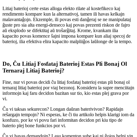
Litiaj baterioj certe estas alloga elekto rilate al kostefikeco kaj
rendimento kompare kun la alternativoj, tamen ili havas kelkajn
malavantaĝojn. Ekzemple, ili povas esti danĝeraj se ne manipulataj
ĝuste pro sia alta energi-denseco kaj povas prezenti riskon de fajro
aŭ eksplodo se difektitaj aŭ troŝarĝitaj. Krome, kvankam ilia
kapacito povas komence ŝajni impona kompare kun aliaj specoj de
baterioj, ilia efektiva elira kapacito malpliiĝos laŭlonge de la tempo.
Do, Ĉu Litiaj Fosfataj Baterioj Estas Pli Bonaj Ol
Ternaraj Litiaj Baterioj?
Fine, nur vi povas decidi ĉu litiaj fosfataj baterioj estas pli bonaj ol
ternaraj litiaj baterioj por viaj bezonoj. Konsideru la supre menciitajn
informojn kaj faru decidon bazitan sur tio, kio estas plej grava por
vi.
Ĉu vi taksas sekurecon? Longan daŭran baterivivon? Rapidajn
reŝargajn tempojn? Ni esperas, ke ĉi tiu artikolo helpis klarigi iom da
konfuzo, por ke vi povu fari informitan decidon pri kiu tipo de
baterio plej bone funkcios por vi.
Ĉu vi havas demandojn? Lasu komenton sube kaj ni ĝojos helpi vin.