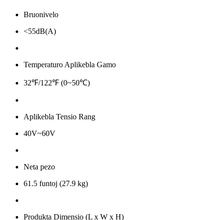
Bruonivelo
<55dB(A)
Temperaturo Aplikebla Gamo
32℉/122℉ (0~50℃)
Aplikebla Tensio Rang
40V~60V
Neta pezo
61.5 funtoj (27.9 kg)
Produkta Dimensio (L x W x H)