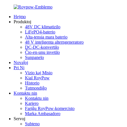
Hejmo
Produktoj
48V DC klimatizilo
LiFePO4-baterio
Alta-tensia mara baterio
48 V inteligenta alterngeneratoro
DC-DC-konvertilo
Ĉio-en-unu invetilo
Sunpanelo
Novaĵoj
Pri Ni
Vizio kaj Misio
Kial RoyPow
Historio
Tutmondiĝo
Kontaktu nin
Kontaktu nin
Kariero
Fariĝu RoyPow-komercisto
Marka Ambasadoro
Servoj
Subteno