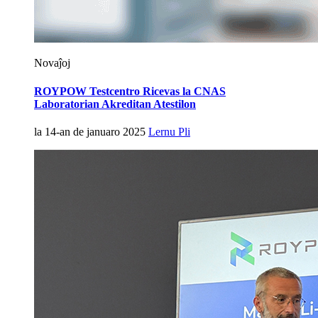
Novaĵoj
ROYPOW Testcentro Ricevas la CNAS
Laboratorian Akreditan Atestilon
la 14-an de januaro 2025
Lernu Pli