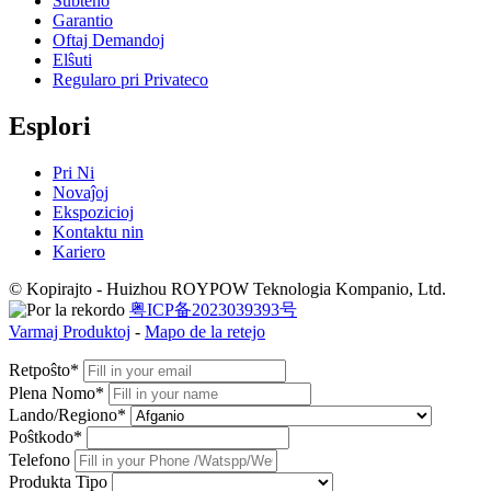
Subteno
Garantio
Oftaj Demandoj
Elŝuti
Regularo pri Privateco
Esplori
Pri Ni
Novaĵoj
Ekspozicioj
Kontaktu nin
Kariero
© Kopirajto - Huizhou ROYPOW Teknologia Kompanio, Ltd.
粤ICP备2023039393号
Varmaj Produktoj
-
Mapo de la retejo
Retpoŝto*
Plena Nomo*
Lando/Regiono*
Poŝtkodo*
Telefono
Produkta Tipo