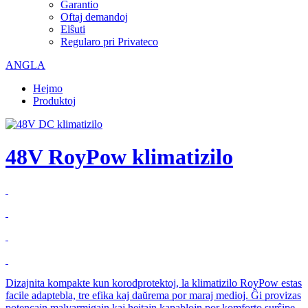
Garantio
Oftaj demandoj
Elŝuti
Regularo pri Privateco
ANGLA
Hejmo
Produktoj
48V RoyPow klimatizilo
Dizajnita kompakte kun korodprotektoj, la klimatizilo RoyPow estas
facile adaptebla, tre efika kaj daŭrema por maraj medioj. Ĝi provizas
potencajn malvarmigajn kaj hejtajn kapablojn por komforto surŝipe