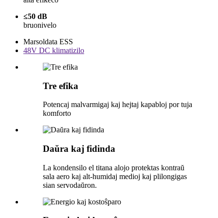
≤50 dB
bruonivelo
Marsoldata ESS
48V DC klimatizilo
Tre efika
Potencaj malvarmigaj kaj hejtaj kapabloj por tuja
komforto
Daŭra kaj fidinda
La kondensilo el titana alojo protektas kontraŭ
sala aero kaj alt-humidaj medioj kaj plilongigas
sian servodaŭron.