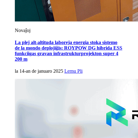
Novaĵoj
La plej alt-altituda laboreja energia stoka sistemo
de la mondo deplojiĝis: ROYPOW DG hibrida ESS
funkciigas gravan infrastrukturprojekton super 4
200 m
la 14-an de januaro 2025
Lernu Pli