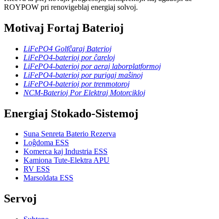
ROYPOW pri renovigeblaj energiaj solvoj.
Motivaj Fortaj Baterioj
LiFePO4 Golfĉaraj Baterioj
LiFePO4-baterioj por ĉareloj
LiFePO4-baterioj por aeraj laborplatformoj
LiFePO4-baterioj por purigaj maŝinoj
LiFePO4-baterioj por trenmotoroj
NCM-Baterioj Por Elektraj Motorcikloj
Energiaj Stokado-Sistemoj
Suna Senreta Baterio Rezerva
Loĝdoma ESS
Komerca kaj Industria ESS
Kamiona Tute-Elektra APU
RV ESS
Marsoldata ESS
Servoj