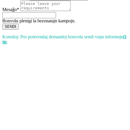
Mesaĝo*
Bonvolu plenigi la bezonatajn kampojn.
SENDI
Konsiloj: Por postvendaj demandoj bonvolu sendi viajn informojn
ĉi
tie
.