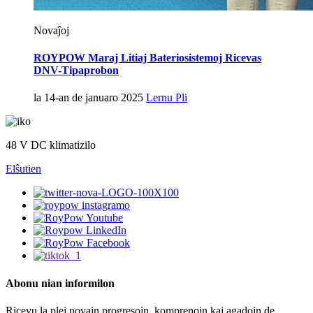
Novaĵoj
ROYPOW Maraj Litiaj Bateriosistemoj Ricevas
DNV-Tipaprobon
la 14-an de januaro 2025
Lernu Pli
48 V DC klimatizilo
Elŝuti
en
Abonu nian informilon
Ricevu la plej novajn progresojn, komprenojn kaj agadojn de