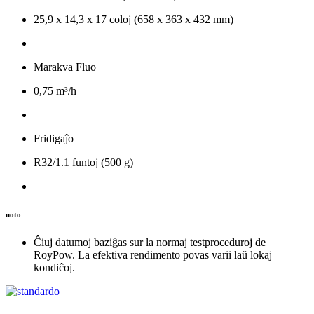
25,9 x 14,3 x 17 coloj (658 x 363 x 432 mm)
Marakva Fluo
0,75 m³/h
Fridigaĵo
R32/1.1 funtoj (500 g)
noto
Ĉiuj datumoj baziĝas sur la normaj testproceduroj de
RoyPow. La efektiva rendimento povas varii laŭ lokaj
kondiĉoj.