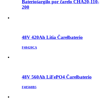
Baterioŝargilo por ĉarelo CHA20-110-
200
48V 420Ah Litia Ĉarelbaterio
F48420CA
48V 560Ah LiFePO4 Ĉarelbaterio
F48560BS