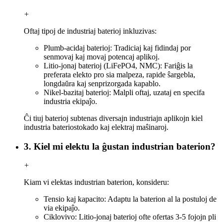
+
Oftaj tipoj de industriaj baterioj inkluzivas:
Plumb-acidaj baterioj: Tradiciaj kaj fidindaj por
senmovaj kaj movaj potencaj aplikoj.
Litio-jonaj baterioj (LiFePO4, NMC): Fariĝis la
preferata elekto pro sia malpeza, rapide ŝargebla,
longdaŭra kaj senprizorgada kapablo.
Nikel-bazitaj baterioj: Malpli oftaj, uzataj en specifa
industria ekipaĵo.
Ĉi tiuj baterioj subtenas diversajn industriajn aplikojn kiel
industria bateriostokado kaj elektraj maŝinaroj.
3. Kiel mi elektu la ĝustan industrian baterion?
+
Kiam vi elektas industrian baterion, konsideru:
Tensio kaj kapacito: Adaptu la baterion al la postuloj de
via ekipaĵo.
Ciklovivo: Litio-jonaj baterioj ofte ofertas 3-5 fojojn pli