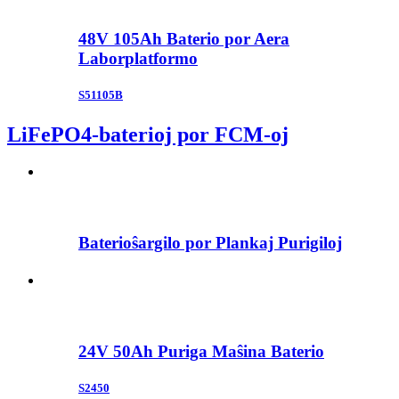
48V 105Ah Baterio por Aera
Laborplatformo
S51105B
LiFePO4-baterioj por FCM-oj
Baterioŝargilo por Plankaj Purigiloj
24V 50Ah Puriga Maŝina Baterio
S2450