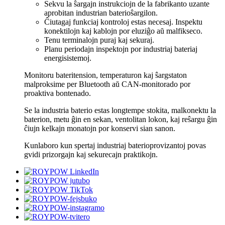
Sekvu la ŝargajn instrukciojn de la fabrikanto uzante
aprobitan industrian baterioŝargilon.
Ĉiutagaj funkciaj kontroloj estas necesaj. Inspektu
konektilojn kaj kablojn por eluziĝo aŭ malfikseco.
Tenu terminalojn puraj kaj sekuraj.
Planu periodajn inspektojn por industriaj bateriaj
energisistemoj.
Monitoru bateritension, temperaturon kaj ŝargstaton
malproksime per Bluetooth aŭ CAN-monitorado por
proaktiva bontenado.
Se la industria baterio estas longtempe stokita, malkonektu la
baterion, metu ĝin en sekan, ventolitan lokon, kaj reŝargu ĝin
ĉiujn kelkajn monatojn por konservi sian sanon.
Kunlaboro kun spertaj industriaj baterioprovizantoj povas
gvidi prizorgajn kaj sekurecajn praktikojn.