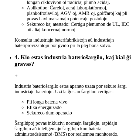
longan ciklovivon ol tradiciaj plumb-acidaj.
Aplikotipo: Ĉareloj, aeraj laborplatformoj,
plankofrotlaviloj, AGV-oj, AMR-oj, golfĉaroj kaj pli
povas havi malsamajn potencajn postulojn.
Sekureco kaj atestado: Certigu plenumon de UL, IEC
aŭ aliaj koncernaj normoj.
Konsultu industriajn baterifabrikistojn aŭ industriajn
bateriprovizantojn por gvido pri la plej bona solvo.
4. Kio estas industria baterioŝargilo, kaj kial ĝi
gravas?
+
Industria baterioŝargilo estas aparato uzata por sekure ŝargi
industriajn bateriojn. Uzi la ĝustan ŝargilon certigas:
Pli longa bateria vivo
Efika energiuzado
Sekureco dum operacio
Ŝargiltipoj povas inkluzivi normajn ŝargilojn, rapidajn
ŝargilojn aŭ inteligentajn ŝargilojn kun bateriaj
administradsistemoj (BMS) por realtempa monitorado.