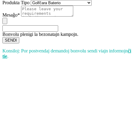
Produkta Tipo
Mesaĝo*
Bonvolu plenigi la bezonatajn kampojn.
SENDI
Konsiloj: Por postvendaj demandoj bonvolu sendi viajn informojn
ĉi
tie
.