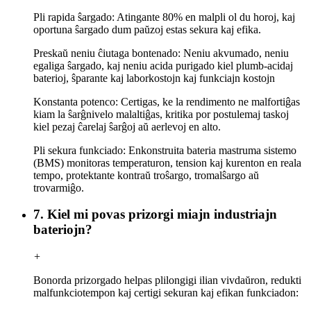
Pli rapida ŝargado: Atingante 80% en malpli ol du horoj, kaj
oportuna ŝargado dum paŭzoj estas sekura kaj efika.
Preskaŭ neniu ĉiutaga bontenado: Neniu akvumado, neniu
egaliga ŝargado, kaj neniu acida purigado kiel plumb-acidaj
baterioj, ŝparante kaj laborkostojn kaj funkciajn kostojn
Konstanta potenco: Certigas, ke la rendimento ne malfortiĝas
kiam la ŝarĝnivelo malaltiĝas, kritika por postulemaj taskoj
kiel pezaj ĉarelaj ŝarĝoj aŭ aerlevoj en alto.
Pli sekura funkciado: Enkonstruita bateria mastruma sistemo
(BMS) monitoras temperaturon, tension kaj kurenton en reala
tempo, protektante kontraŭ troŝargo, tromalŝargo aŭ
trovarmiĝo.
7. Kiel mi povas prizorgi miajn industriajn
bateriojn?
+
Bonorda prizorgado helpas plilongigi ilian vivdaŭron, redukti
malfunkciotempon kaj certigi sekuran kaj efikan funkciadon: