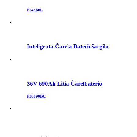
F24560L
Inteligenta Ĉarela Baterioŝargilo
36V 690Ah Litia Ĉarelbaterio
F36690BC