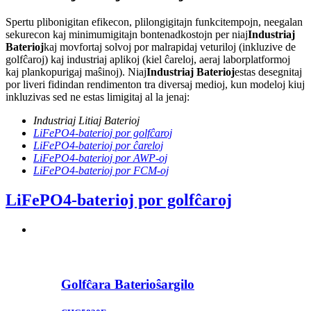
Spertu plibonigitan efikecon, plilongigitajn funkcitempojn, neegalan
sekurecon kaj minimumigitajn bontenadkostojn per niaj
Industriaj
Baterioj
kaj movfortaj solvoj por malrapidaj veturiloj (inkluzive de
golfĉaroj) kaj industriaj aplikoj (kiel ĉareloj, aeraj laborplatformoj
kaj plankopurigaj maŝinoj). Niaj
Industriaj Baterioj
estas desegnitaj
por liveri fidindan rendimenton tra diversaj medioj, kun modeloj kiuj
inkluzivas sed ne estas limigitaj al la jenaj:
Industriaj Litiaj Baterioj
LiFePO4-baterioj por golfĉaroj
LiFePO4-baterioj por ĉareloj
LiFePO4-baterioj por AWP-oj
LiFePO4-baterioj por FCM-oj
LiFePO4-baterioj por golfĉaroj
Golfĉara Baterioŝargilo