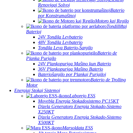
Renovigaj Solvoj
Baterio
por Konstrumaŝinoj
Motoro kaj Regilo
Tondilliftaj
Baterioj
24V Tondila Levbaterio
48V Tondila Levbaterio
Tondila Leva Baterio-Ŝargilo
Baterio de
Planka Purigilo
24V Plankopuriga Maŝino kun Baterio
36V Plankopuriga Maŝino Baterio
Baterioŝargilo por Plankaj Purigiloj
Baterio de Trolling
Motor
Energiaj Stokaj Sistemoj
Laborejo ESS
Movebla Energia Stokadosistemo PC15KT
Dizela Generatoro Energia Stokado-Sistemo
X250KT
Dizela Generatoro Energia Stokado-Sistemo
X500KT
Marsoldata ESS