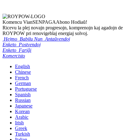
Komencu Vian
SENPAGA
Abono Hodiaŭ!
Ricevu la plej novajn progresojn, komprenojn kaj agadojn de
ROYPOW pri renovigeblaj energiaj solvoj.
Hejmo
Babilu Nun
Antaŭvendoj
Enketo
Postvendoj
Enketo
Fariĝi
Komercisto
English
Chinese
French
German
Portuguese
Spanish
Russian
Japanese
Korean
Arabic
Irish
Greek
Turkish
Italian