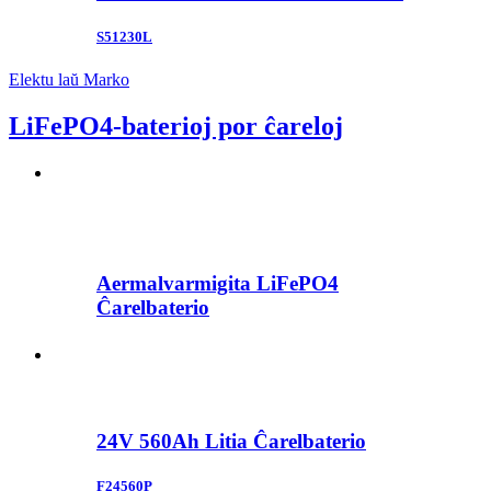
S51230L
Elektu laŭ Marko
LiFePO4-baterioj por ĉareloj
Aermalvarmigita LiFePO4
Ĉarelbaterio
24V 560Ah Litia Ĉarelbaterio
F24560P