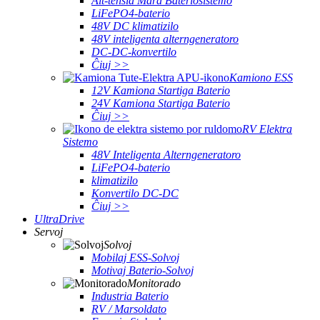
Alt-tensia Mara Bateriosistemo
LiFePO4-baterio
48V DC klimatizilo
48V inteligenta alterngeneratoro
DC-DC-konvertilo
Ĉiuj >>
Kamiono ESS
12V Kamiona Startiga Baterio
24V Kamiona Startiga Baterio
Ĉiuj >>
RV Elektra
Sistemo
48V Inteligenta Alterngeneratoro
LiFePO4-baterio
klimatizilo
Konvertilo DC-DC
Ĉiuj >>
UltraDrive
Servoj
Solvoj
Mobilaj ESS-Solvoj
Motivaj Baterio-Solvoj
Monitorado
Industria Baterio
RV / Marsoldato