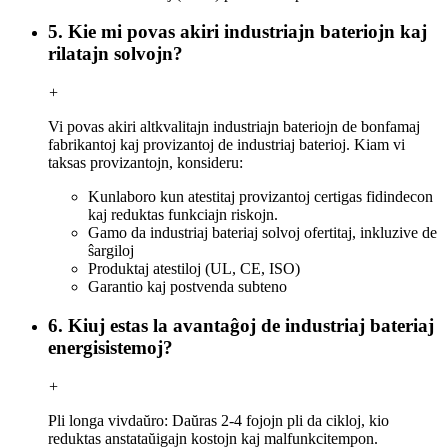
5. Kie mi povas akiri industriajn bateriojn kaj
rilatajn solvojn?
+
Vi povas akiri altkvalitajn industriajn bateriojn de bonfamaj
fabrikantoj kaj provizantoj de industriaj baterioj. Kiam vi
taksas provizantojn, konsideru:
Kunlaboro kun atestitaj provizantoj certigas fidindecon
kaj reduktas funkciajn riskojn.
Gamo da industriaj bateriaj solvoj ofertitaj, inkluzive de
ŝargiloj
Produktaj atestiloj (UL, CE, ISO)
Garantio kaj postvenda subteno
6. Kiuj estas la avantaĝoj de industriaj bateriaj
energisistemoj?
+
Pli longa vivdaŭro: Daŭras 2-4 fojojn pli da cikloj, kio
reduktas anstataŭigajn kostojn kaj malfunkcitempon.