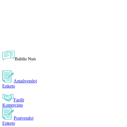
Babilu Nun
Antaŭvendoj
Enketo
Fariĝi
Komercisto
Postvendoj
Enketo