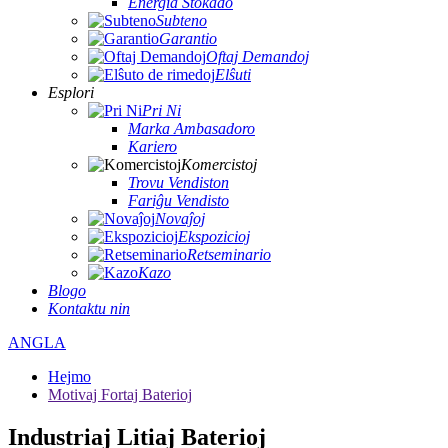
Energia Stokado
Subteno
Garantio
Oftaj Demandoj
Elŝuti
Esplori
Pri Ni
Marka Ambasadoro
Kariero
Komercistoj
Trovu Vendiston
Fariĝu Vendisto
Novaĵoj
Ekspozicioj
Retseminario
Kazo
Blogo
Kontaktu nin
ANGLA
Hejmo
Motivaj Fortaj Baterioj
Industriaj Litiaj Baterioj