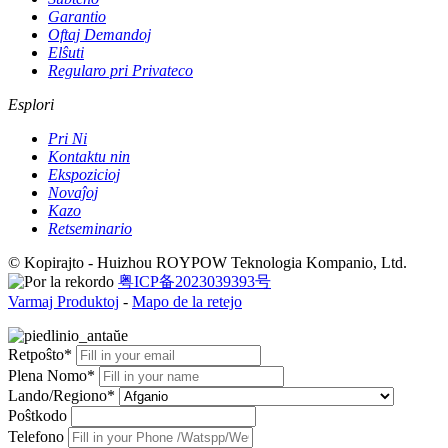
Garantio
Oftaj Demandoj
Elŝuti
Regularo pri Privateco
Esplori
Pri Ni
Kontaktu nin
Ekspozicioj
Novaĵoj
Kazo
Retseminario
© Kopirajto - Huizhou ROYPOW Teknologia Kompanio, Ltd.
粤ICP备2023039393号
Varmaj Produktoj
-
Mapo de la retejo
Retpoŝto*
Plena Nomo*
Lando/Regiono*
Poŝtkodo
Telefono