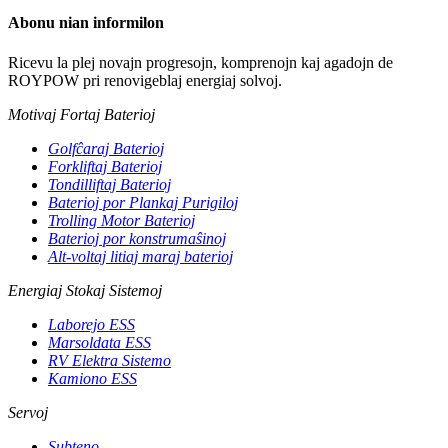
Abonu nian informilon
Ricevu la plej novajn progresojn, komprenojn kaj agadojn de
ROYPOW pri renovigeblaj energiaj solvoj.
Motivaj Fortaj Baterioj
Golfĉaraj Baterioj
Forkliftaj Baterioj
Tondilliftaj Baterioj
Baterioj por Plankaj Purigiloj
Trolling Motor Baterioj
Baterioj por konstrumaŝinoj
Alt-voltaj litiaj maraj baterioj
Energiaj Stokaj Sistemoj
Laborejo ESS
Marsoldata ESS
RV Elektra Sistemo
Kamiono ESS
Servoj
Subteno