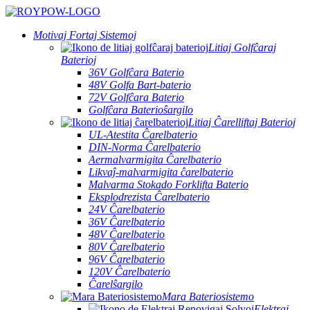
Motivaj Fortaj Sistemoj
Litiaj Golfĉaraj
Baterioj
36V Golfĉara Baterio
48V Golfa Bart-baterio
72V Golfĉara Baterio
Golfĉara Baterioŝargilo
Litiaj Ĉarelliftaj Baterioj
UL-Atestita Ĉarelbaterio
DIN-Norma Ĉarelbaterio
Aermalvarmigita Ĉarelbaterio
Likvaĵ-malvarmigita ĉarelbaterio
Malvarma Stokado Forklifta Baterio
Eksplodrezista Ĉarelbaterio
24V Ĉarelbaterio
36V Ĉarelbaterio
48V Ĉarelbaterio
80V Ĉarelbaterio
96V Ĉarelbaterio
120V Ĉarelbaterio
Ĉarelŝargilo
Mara Bateriosistemo
Elektraj