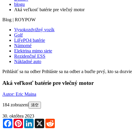
blogu
Aká veľkosť batérie pre vlečný motor
Blog | ROYPOW
Vysokozdvižný vozík
Golf
LiFePO4 batérie
Námorné
Elektrina mimo siete
Rezidenčné ESS
Nákladné auto
Prihlásiť sa na odber
Prihláste sa na odber a buďte prvý, kto sa dozv
Aká veľkosť batérie pre vlečný motor
Autor: Eric Maina
184 zobrazení
清空
30. októbra 2023
Facebook
Pinterest
LinkedIn
X
Reddit