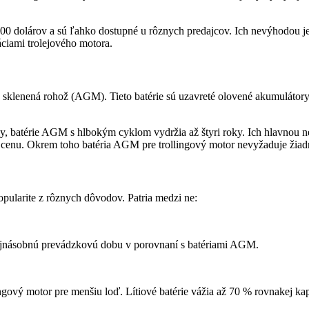
 100 dolárov a sú ľahko dostupné u rôznych predajcov. Ich nevýhodou j
áciami trolejového motora.
 sklenená rohož (AGM). Tieto batérie sú uzavreté olovené akumulátory. 
ky, batérie AGM s hlbokým cyklom vydržia až štyri roky. Ich hlavnou n
iu cenu. Okrem toho batéria AGM pre trollingový motor nevyžaduje žia
opularite z rôznych dôvodov. Patria medzi ne:
dvojnásobnú prevádzkovú dobu v porovnaní s batériami AGM.
gový motor pre menšiu loď. Lítiové batérie vážia až 70 % rovnakej kap