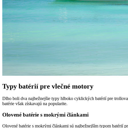
Typy batérií pre vlečné motory
Dlho boli dva najbežnejšie typy hlboko cyklických batérií pre trollo
batérie však získavajú na popularite.
Olovené batérie s mokrými článkami
Olovené batérie s mokrými článkami sú najbežnejším typom batérií pre