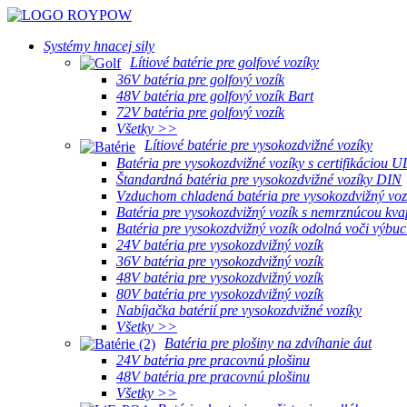
Systémy hnacej sily
Lítiové batérie pre golfové vozíky
36V batéria pre golfový vozík
48V batéria pre golfový vozík Bart
72V batéria pre golfový vozík
Všetky >>
Lítiové batérie pre vysokozdvižné vozíky
Batéria pre vysokozdvižné vozíky s certifikáciou U
Štandardná batéria pre vysokozdvižné vozíky DIN
Vzduchom chladená batéria pre vysokozdvižný voz
Batéria pre vysokozdvižný vozík s nemrznúcou kva
Batéria pre vysokozdvižný vozík odolná voči výbu
24V batéria pre vysokozdvižný vozík
36V batéria pre vysokozdvižný vozík
48V batéria pre vysokozdvižný vozík
80V batéria pre vysokozdvižný vozík
Nabíjačka batérií pre vysokozdvižné vozíky
Všetky >>
Batéria pre plošiny na zdvíhanie áut
24V batéria pre pracovnú plošinu
48V batéria pre pracovnú plošinu
Všetky >>