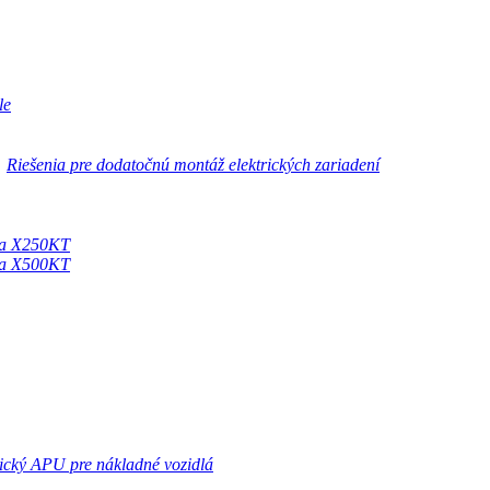
le
Riešenia pre dodatočnú montáž elektrických zariadení
ora X250KT
ora X500KT
rický APU pre nákladné vozidlá