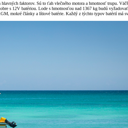
h hlavných faktorov. Sú to ťah vlečného motora a hmotnosť trupu. Vä
dobre s 12V batériou. Lode s hmotnosťou nad 1367 kg budú vyžadovať
AGM, mokré články a lítiové batérie. Každý z týchto typov batérií má 