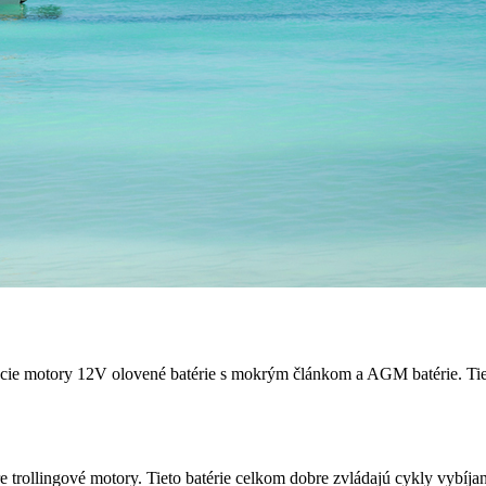
vacie motory 12V olovené batérie s mokrým článkom a AGM batérie. Tieto
 trollingové motory. Tieto batérie celkom dobre zvládajú cykly vybíja