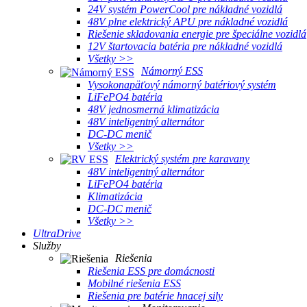
24V systém PowerCool pre nákladné vozidlá
48V plne elektrický APU pre nákladné vozidlá
Riešenie skladovania energie pre špeciálne vozidlá
12V štartovacia batéria pre nákladné vozidlá
Všetky >>
Námorný ESS
Vysokonapäťový námorný batériový systém
LiFePO4 batéria
48V jednosmerná klimatizácia
48V inteligentný alternátor
DC-DC menič
Všetky >>
Elektrický systém pre karavany
48V inteligentný alternátor
LiFePO4 batéria
Klimatizácia
DC-DC menič
Všetky >>
UltraDrive
Služby
Riešenia
Riešenia ESS pre domácnosti
Mobilné riešenia ESS
Riešenia pre batérie hnacej sily