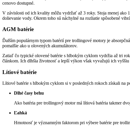
cenovo dostupné.
V závislosti od ich kvality môžu vydržať až 3 roky. Stoja menej ako
dolievanie vody. Okrem toho sú náchylné na rozliatie spôsobené vibr
AGM batérie
Ďalším populárnym typom batérií pre trollingové motory je absorpčná
pomalšie ako u olovených akumulátorov.
Zatiaľ čo typické olovené batérie s hlbokým cyklom vydržia až tri ro
článkom. Ich dlhšia životnosť a lepší výkon však vyvažujú ich vyšš
Lítiové batérie
Lítiové batérie s hlbokým cyklom si v posledných rokoch získali na p
Dlhé časy behu
Ako batéria pre trollingový motor má lítiová batéria takmer 
Ľahká
Hmotnosť je významným faktorom pri výbere batérie pre trollin