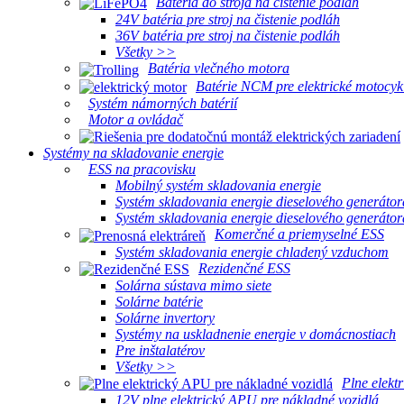
Batéria do stroja na čistenie podláh
24V batéria pre stroj na čistenie podláh
36V batéria pre stroj na čistenie podláh
Všetky >>
Batéria vlečného motora
Batérie NCM pre elektrické motocyk
Systém námorných batérií
Motor a ovládač
Systémy na skladovanie energie
ESS na pracovisku
Mobilný systém skladovania energie
Systém skladovania energie dieselového generát
Systém skladovania energie dieselového generát
Komerčné a priemyselné ESS
Systém skladovania energie chladený vzduchom
Rezidenčné ESS
Solárna sústava mimo siete
Solárne batérie
Solárne invertory
Systémy na uskladnenie energie v domácnostiach
Pre inštalatérov
Všetky >>
Plne elekt
12V plne elektrický APU pre nákladné vozidlá