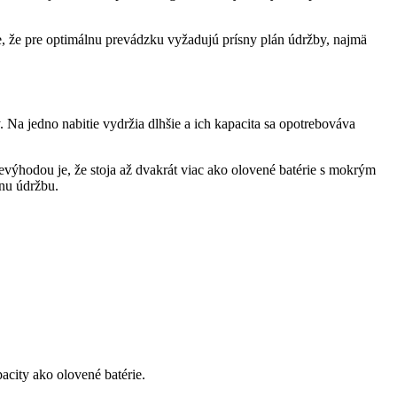
e, že pre optimálnu prevádzku vyžadujú prísny plán údržby, najmä
Na jedno nabitie vydržia dlhšie a ich kapacita sa opotrebováva
evýhodou je, že stoja až dvakrát viac ako olovené batérie s mokrým
dnu údržbu.
acity ako olovené batérie.