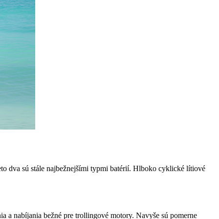
 dva sú stále najbežnejšími typmi batérií. Hlboko cyklické lítiové
nia a nabíjania bežné pre trollingové motory. Navyše sú pomerne