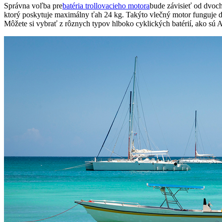
Správna voľba pre
batéria trollovacieho motora
bude závisieť od dvoc
ktorý poskytuje maximálny ťah 24 kg. Takýto vlečný motor funguje 
Môžete si vybrať z rôznych typov hlboko cyklických batérií, ako sú 