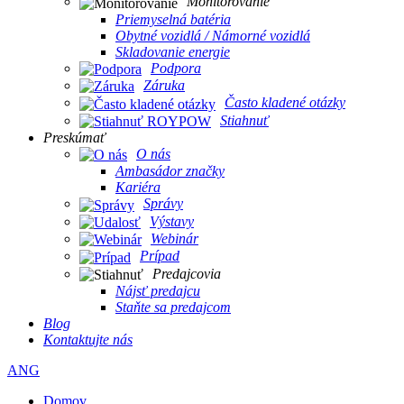
Monitorovanie
Priemyselná batéria
Obytné vozidlá / Námorné vozidlá
Skladovanie energie
Podpora
Záruka
Často kladené otázky
Stiahnuť
Preskúmať
O nás
Ambasádor značky
Kariéra
Správy
Výstavy
Webinár
Prípad
Predajcovia
Nájsť predajcu
Staňte sa predajcom
Blog
Kontaktujte nás
ANG
Domov