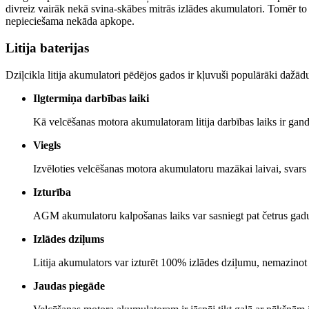
divreiz vairāk nekā svina-skābes mitrās izlādes akumulatori. Tomēr 
nepieciešama nekāda apkope.
Litija baterijas
Dziļcikla litija akumulatori pēdējos gados ir kļuvuši populārāki dažādu 
Ilgtermiņa darbības laiki
Kā velcēšanas motora akumulatoram litija darbības laiks ir ga
Viegls
Izvēloties velcēšanas motora akumulatoru mazākai laivai, svars i
Izturība
AGM akumulatoru kalpošanas laiks var sasniegt pat četrus gadus.
Izlādes dziļums
Litija akumulators var izturēt 100% izlādes dziļumu, nemazinot 
Jaudas piegāde