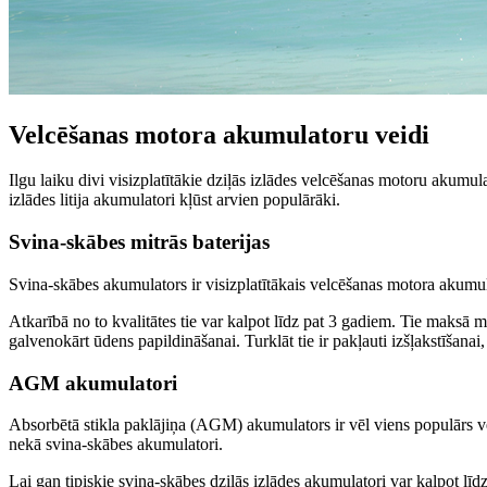
Velcēšanas motora akumulatoru veidi
Ilgu laiku divi visizplatītākie dziļās izlādes velcēšanas motoru akumu
izlādes litija akumulatori kļūst arvien populārāki.
Svina-skābes mitrās baterijas
Svina-skābes akumulators ir visizplatītākais velcēšanas motora akumula
Atkarībā no to kvalitātes tie var kalpot līdz pat 3 gadiem. Tie maksā
galvenokārt ūdens papildināšanai. Turklāt tie ir pakļauti izšļakstīšanai
AGM akumulatori
Absorbētā stikla paklājiņa (AGM) akumulators ir vēl viens populārs ve
nekā svina-skābes akumulatori.
Lai gan tipiskie svina-skābes dziļās izlādes akumulatori var kalpot lī