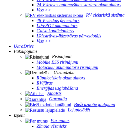
24 V kravas automašīnas startera akumulators
Viss >>
RV elektriskā sistēma
48 V viedais ģenerators
LiFePO4 akumulators
Gaisa kondicionieris
Līdzstrāvas-līdzstrāvas pārveidotājs
Viss >>
UltraDrive
Pakalpojumi
Risinājumi
Mobilie ESS risinājumi
Motociklu akumulatoru risinājumi
Uzraudzība
Rūpnieciskais akumulators
RV/jūras
Enerģijas uzglabāšana
Atbalsts
Garantija
Bieži uzdotie jautājumi
Lejupielādēt
Izpētīt
Par mums
Zīmola vēstnieks