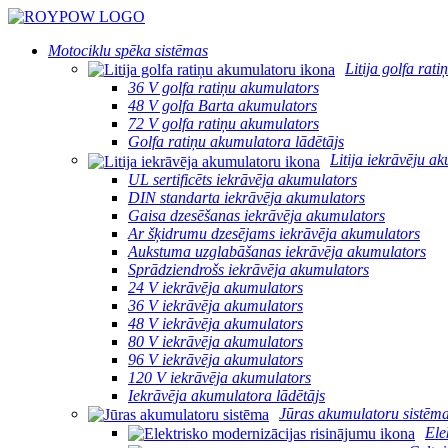
Motociklu spēka sistēmas
Litija golfa rat
36 V golfa ratiņu akumulators
48 V golfa Barta akumulators
72 V golfa ratiņu akumulators
Golfa ratiņu akumulatora lādētājs
Litija iekrāvēju a
UL sertificēts iekrāvēja akumulators
DIN standarta iekrāvēja akumulators
Gaisa dzesēšanas iekrāvēja akumulators
Ar šķidrumu dzesējams iekrāvēja akumulators
Aukstuma uzglabāšanas iekrāvēja akumulators
Sprādziendrošs iekrāvēja akumulators
24 V iekrāvēja akumulators
36 V iekrāvēja akumulators
48 V iekrāvēja akumulators
80 V iekrāvēja akumulators
96 V iekrāvēja akumulators
120 V iekrāvēja akumulators
Iekrāvēja akumulatora lādētājs
Jūras akumulatoru sistēm
Ele