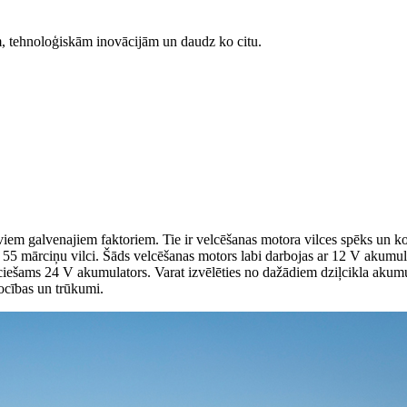
m, tehnoloģiskām inovācijām un daudz ko citu.
viem galvenajiem faktoriem. Tie ir velcēšanas motora vilces spēks un ko
 55 mārciņu vilci. Šāds velcēšanas motors labi darbojas ar 12 V akumu
ciešams 24 V akumulators. Varat izvēlēties no dažādiem dziļcikla akum
ocības un trūkumi.