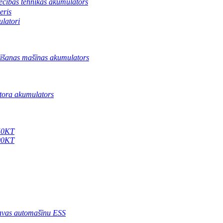
ecības tehnikas akumulators
eris
latori
rīšanas mašīnas akumulators
tora akumulators
250KT
500KT
vas automašīnu ESS