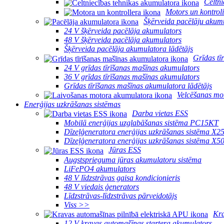
Celtni
Motors un kontroli
Šķērveida pacēlāju akumu
24 V šķērveida pacēlāja akumulators
48 V šķērveida pacēlāja akumulators
Šķērveida pacēlāja akumulatora lādētājs
Grīdas tī
24 V grīdas tīrīšanas mašīnas akumulators
36 V grīdas tīrīšanas mašīnas akumulators
Grīdas tīrīšanas mašīnas akumulatora lādētājs
Velcēšanas mo
Enerģijas uzkrāšanas sistēmas
Darba vietas ESS
Mobilā enerģijas uzglabāšanas sistēma PC15KT
Dīzeļģeneratora enerģijas uzkrāšanas sistēma X
Dīzeļģeneratora enerģijas uzkrāšanas sistēma X
Jūras ESS
Augstsprieguma jūras akumulatoru sistēma
LiFePO4 akumulators
48 V līdzstrāvas gaisa kondicionieris
48 V viedais ģenerators
Līdzstrāvas-līdzstrāvas pārveidotājs
Viss >>
Kra
12 V kravas automašīnas startera akumulators