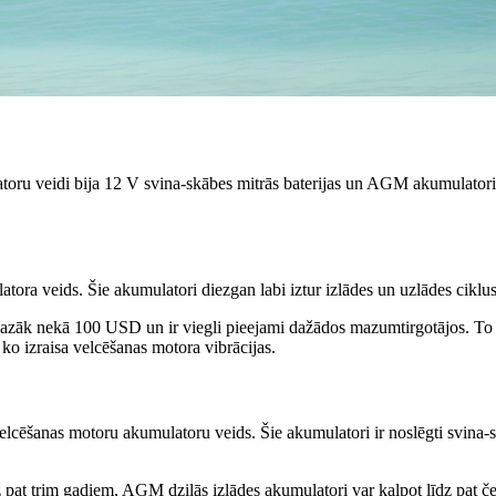
latoru veidi bija 12 V svina-skābes mitrās baterijas un AGM akumulatori.
tora veids. Šie akumulatori diezgan labi iztur izlādes un uzlādes ciklus,
 mazāk nekā 100 USD un ir viegli pieejami dažādos mazumtirgotājos. To 
, ko izraisa velcēšanas motora vibrācijas.
lcēšanas motoru akumulatoru veids. Šie akumulatori ir noslēgti svina-sk
dz pat trim gadiem, AGM dziļās izlādes akumulatori var kalpot līdz pat če