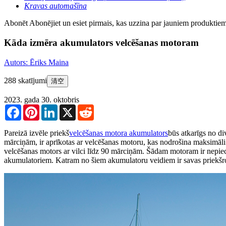
Kravas automašīna
Abonēt
Abonējiet un esiet pirmais, kas uzzina par jauniem produktie
Kāda izmēra akumulators velcēšanas motoram
Autors: Ēriks Maina
288 skatījumi
清空
2023. gada 30. oktobris
Facebook
Pinterest
LinkedIn
X
Reddit
Pareizā izvēle priekš
velcēšanas motora akumulators
būs atkarīgs no di
mārciņām, ir aprīkotas ar velcēšanas motoru, kas nodrošina maksimāli
velcēšanas motors ar vilci līdz 90 mārciņām. Šādam motoram ir nepie
akumulatoriem. Katram no šiem akumulatoru veidiem ir savas priekšr