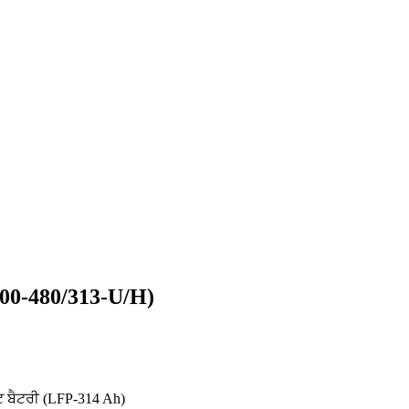
100-480/313-U/H)
ਬੈਟਰੀ (LFP-314 Ah)