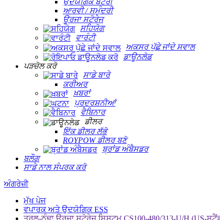
ਉਦਯੋਗਿਕ ਬੈਟਰੀ
ਆਰਵੀ / ਸਮੁੰਦਰੀ
ਊਰਜਾ ਸਟੋਰੇਜ
ਸਹਿਯੋਗ
ਵਾਰੰਟੀ
ਅਕਸਰ ਪੁੱਛੇ ਜਾਂਦੇ ਸਵਾਲ
ਡਾਊਨਲੋਡ
ਪੜਚੋਲ ਕਰੋ
ਸਾਡੇ ਬਾਰੇ
ਕਰੀਅਰ
ਖ਼ਬਰਾਂ
ਪ੍ਰਦਰਸ਼ਨੀਆਂ
ਵੈਬਿਨਾਰ
ਡੀਲਰ
ਇੱਕ ਡੀਲਰ ਲੱਭੋ
ROYPOW ਡੀਲਰ ਬਣੋ
ਬ੍ਰਾਂਡ ਅੰਬੈਸਡਰ
ਬਲੌਗ
ਸਾਡੇ ਨਾਲ ਸੰਪਰਕ ਕਰੋ
ਅੰਗਰੇਜ਼ੀ
ਮੁੱਖ ਪੇਜ
ਵਪਾਰਕ ਅਤੇ ਉਦਯੋਗਿਕ ESS
ਤਰਲ-ਠੰਢਾ ਊਰਜਾ ਸਟੋਰੇਜ ਸਿਸਟਮ CS100-480/313-U/H (US-ਸਟੈਂ