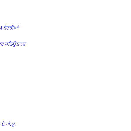
 ਬੈਟਰੀਆਂ
ਿਟ ਸਲਿਊਸ਼ਨਜ਼
ਏ.ਪੀ.ਯੂ.