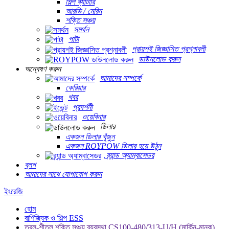
শিল্প ব্যাটারি
আরভি / মেরিন
শক্তি সঞ্চয়
সমর্থন
পাটা
প্রায়শই জিজ্ঞাসিত প্রশ্নাবলী
ডাউনলোড করুন
অন্বেষণ করুন
আমাদের সম্পর্কে
কেরিয়ার
খবর
প্রদর্শনী
ওয়েবিনার
ডিলার
একজন ডিলার খুঁজুন
একজন ROYPOW ডিলার হয়ে উঠুন
ব্র্যান্ড অ্যাম্বাসেডর
ব্লগ
আমাদের সাথে যোগাযোগ করুন
ইংরেজি
হোম
বাণিজ্যিক ও শিল্প ESS
তরল-শীতল শক্তি সঞ্চয় ব্যবস্থা CS100-480/313-U/H (মার্কিন-মানক)