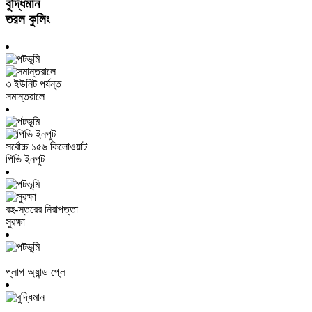
বুদ্ধিমান
তরল কুলিং
৩ ইউনিট পর্যন্ত
সমান্তরালে
সর্বোচ্চ ১৫৬ কিলোওয়াট
পিভি ইনপুট
বহু-স্তরের নিরাপত্তা
সুরক্ষা
প্লাগ অ্যান্ড প্লে