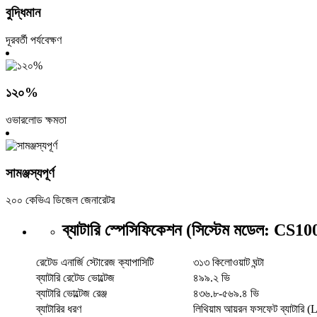
বুদ্ধিমান
দূরবর্তী পর্যবেক্ষণ
১২০%
ওভারলোড ক্ষমতা
সামঞ্জস্যপূর্ণ
২০০ কেভিএ ডিজেল জেনারেটর
ব্যাটারি স্পেসিফিকেশন (সিস্টেম মডেল: C
রেটেড এনার্জি স্টোরেজ ক্যাপাসিটি
৩১৩ কিলোওয়াট ঘন্টা
ব্যাটারি রেটেড ভোল্টেজ
৪৯৯.২ ভি
ব্যাটারি ভোল্টেজ রেঞ্জ
৪৩৬.৮-৫৬৯.৪ ভি
ব্যাটারির ধরণ
লিথিয়াম আয়রন ফসফেট ব্যাটারি