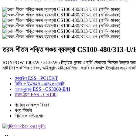
তরল-শীতল শক্তি সঞ্চয় ব্যবস্থা CS100-480/313-U/H
ROYPOW 100kW / 313kWh লিকুইড-কুলড এনার্জি স্টোরেজ সিস্টেম উন্নত তরল কুলিং প্রয
এটি শিল্প পার্ক পিক শেভিং, আইল্যান্ড মাইক্রোগ্রিড, জরুরি ব্যাকআপ ইত্যাদির জন্য এক
মোবাইল ESS - PC15KT
ডিজি + ইএসএস - এক্স২৫০কেটি
এয়ার-কুলড ESS - CS3060-E/H
তরল-ঠান্ডা ESS - CS100
পণ্যের সংক্ষিপ্ত বিবরণ
পণ্য বিবরণী
পিডিএফ ডাউনলোড