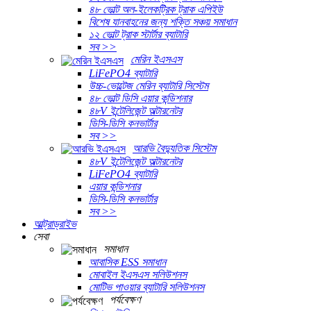
৪৮ ভোল্ট অল-ইলেকট্রিক ট্রাক এপিইউ
বিশেষ যানবাহনের জন্য শক্তি সঞ্চয় সমাধান
১২ ভোল্ট ট্রাক স্টার্টার ব্যাটারি
সব >>
মেরিন ইএসএস
LiFePO4 ব্যাটারি
উচ্চ-ভোল্টেজ মেরিন ব্যাটারি সিস্টেম
৪৮ ভোল্ট ডিসি এয়ার কন্ডিশনার
৪৮V ইন্টেলিজেন্ট অল্টারনেটর
ডিসি-ডিসি কনভার্টার
সব >>
আরভি বৈদ্যুতিক সিস্টেম
৪৮V ইন্টেলিজেন্ট অল্টারনেটর
LiFePO4 ব্যাটারি
এয়ার কন্ডিশনার
ডিসি-ডিসি কনভার্টার
সব >>
আল্ট্রাড্রাইভ
সেবা
সমাধান
আবাসিক ESS সমাধান
মোবাইল ইএসএস সলিউশনস
মোটিভ পাওয়ার ব্যাটারি সলিউশনস
পর্যবেক্ষণ