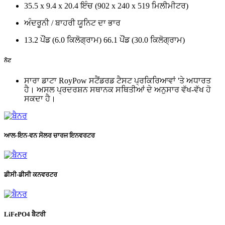
35.5 x 9.4 x 20.4 ਇੰਚ (902 x 240 x 519 ਮਿਲੀਮੀਟਰ)
ਅੰਦਰੂਨੀ / ਬਾਹਰੀ ਯੂਨਿਟ ਦਾ ਭਾਰ
13.2 ਪੌਂਡ (6.0 ਕਿਲੋਗ੍ਰਾਮ) 66.1 ਪੌਂਡ (30.0 ਕਿਲੋਗ੍ਰਾਮ)
ਨੋਟ
ਸਾਰਾ ਡਾਟਾ RoyPow ਸਟੈਂਡਰਡ ਟੈਸਟ ਪ੍ਰਕਿਰਿਆਵਾਂ 'ਤੇ ਅਧਾਰਤ
ਹੈ। ਅਸਲ ਪ੍ਰਦਰਸ਼ਨ ਸਥਾਨਕ ਸਥਿਤੀਆਂ ਦੇ ਅਨੁਸਾਰ ਵੱਖ-ਵੱਖ ਹੋ
ਸਕਦਾ ਹੈ।
ਆਲ-ਇਨ-ਵਨ ਸੋਲਰ ਚਾਰਜ ਇਨਵਰਟਰ
ਡੀਸੀ-ਡੀਸੀ ਕਨਵਰਟਰ
LiFePO4 ਬੈਟਰੀ