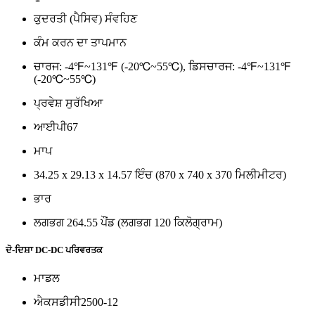
ਕੁਦਰਤੀ (ਪੈਸਿਵ) ਸੰਵਹਿਣ
ਕੰਮ ਕਰਨ ਦਾ ਤਾਪਮਾਨ
ਚਾਰਜ: -4℉~131℉ (-20℃~55℃), ਡਿਸਚਾਰਜ: -4℉~131℉
(-20℃~55℃)
ਪ੍ਰਵੇਸ਼ ਸੁਰੱਖਿਆ
ਆਈਪੀ67
ਮਾਪ
34.25 x 29.13 x 14.57 ਇੰਚ (870 x 740 x 370 ਮਿਲੀਮੀਟਰ)
ਭਾਰ
ਲਗਭਗ 264.55 ਪੌਂਡ (ਲਗਭਗ 120 ਕਿਲੋਗ੍ਰਾਮ)
ਦੋ-ਦਿਸ਼ਾ DC-DC ਪਰਿਵਰਤਕ
ਮਾਡਲ
ਐਕਸਡੀਸੀ2500-12