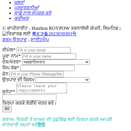
ਖ਼ਬਰਾਂ
ਪ੍ਰਦਰਸ਼ਨੀਆਂ
ਸਾਡੇ ਨਾਲ ਸੰਪਰਕ ਕਰੋ
ਕਰੀਅਰ
© ਕਾਪੀਰਾਈਟ - Huizhou ROYPOW ਤਕਨਾਲੋਜੀ ਕੰਪਨੀ, ਲਿਮਟਿਡ।
粤ICP备2023039393号
ਗਰਮ ਉਤਪਾਦ
-
ਸਾਈਟਮੈਪ
ਈਮੇਲ*
ਪੂਰਾ ਨਾਂਮ*
ਦੇਸ਼/ਖੇਤਰ*
ਜ਼ਿਪ ਕੋਡ*
ਫ਼ੋਨ
ਉਤਪਾਦ ਦੀ ਕਿਸਮ
ਸੁਨੇਹਾ*
ਕਿਰਪਾ ਕਰਕੇ ਲੋੜੀਂਦੇ ਖੇਤਰ ਭਰੋ।
ਭੇਜੋ
ਸੁਝਾਅ: ਵਿਕਰੀ ਤੋਂ ਬਾਅਦ ਦੀ ਪੁੱਛਗਿੱਛ ਲਈ ਕਿਰਪਾ ਕਰਕੇ ਆਪਣੀ
ਜਾਣਕਾਰੀ ਜਮ੍ਹਾਂ ਕਰੋ
ਇਥੇ
.