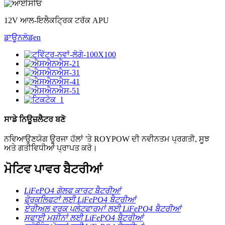
12V ਆਲ-ਇਲੈਕਟ੍ਰਿਕ ਟਰੱਕ APU
ਡਾਊਨਲੋਡ
en
ਸਾਡੇ ਨਿਊਜ਼ਲੈਟਰ ਬਣੋ
ਨਵਿਆਉਣਯੋਗ ਊਰਜਾ ਹੱਲਾਂ 'ਤੇ ROYPOW ਦੀ ਨਵੀਨਤਮ ਪ੍ਰਗਤੀ, ਸੂਝ
ਅਤੇ ਗਤੀਵਿਧੀਆਂ ਪ੍ਰਾਪਤ ਕਰੋ।
ਮੋਟਿਵ ਪਾਵਰ ਬੈਟਰੀਆਂ
LiFePO4 ਗੋਲਫ ਕਾਰਟ ਬੈਟਰੀਆਂ
ਫੋਰਕਲਿਫਟਾਂ ਲਈ LiFePO4 ਬੈਟਰੀਆਂ
ਏਰੀਅਲ ਵਰਕ ਪਲੇਟਫਾਰਮਾਂ ਲਈ LiFePO4 ਬੈਟਰੀਆਂ
ਸਫਾਈ ਮਸ਼ੀਨਾਂ ਲਈ LiFePO4 ਬੈਟਰੀਆਂ