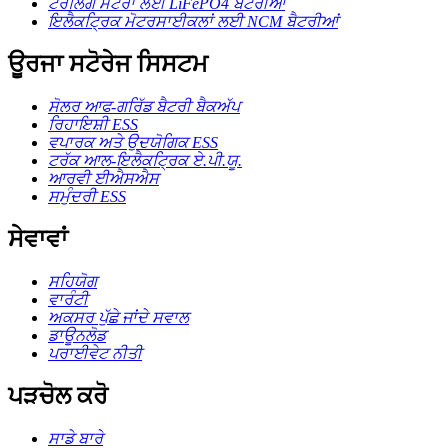
ਟਰੋਲਿੰਗ ਮੋਟਰਾਂ ਲਈ LiFePO4 ਬੈਟਰੀਆਂ
ਇਲੈਕਟ੍ਰਿਕ ਮੋਟਰਸਾਈਕਲਾਂ ਲਈ NCM ਬੈਟਰੀਆਂ
ਊਰਜਾ ਸਟੋਰੇਜ ਸਿਸਟਮ
ਸੋਲਰ ਆਫ-ਗਰਿੱਡ ਬੈਟਰੀ ਬੈਕਅੱਪ
ਰਿਹਾਇਸ਼ੀ ESS
ਵਪਾਰਕ ਅਤੇ ਉਦਯੋਗਿਕ ESS
ਟਰੱਕ ਆਲ-ਇਲੈਕਟ੍ਰਿਕ ਏ.ਪੀ.ਯੂ.
ਆਰਵੀ ਈਐਸਐਸ
ਸਮੁੰਦਰੀ ESS
ਸੇਵਾਵਾਂ
ਸਹਿਯੋਗ
ਵਾਰੰਟੀ
ਅਕਸਰ ਪੁੱਛੇ ਜਾਂਦੇ ਸਵਾਲ
ਡਾਊਨਲੋਡ
ਪਰਾਈਵੇਟ ਨੀਤੀ
ਪੜਚੋਲ ਕਰੋ
ਸਾਡੇ ਬਾਰੇ