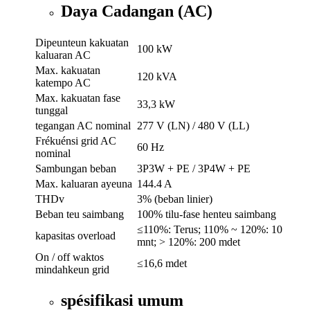
Daya Cadangan (AC)
Dipeunteun kakuatan
100 kW
kaluaran AC
Max. kakuatan
120 kVA
katempo AC
Max. kakuatan fase
33,3 kW
tunggal
tegangan AC nominal
277 V (LN) / 480 V (LL)
Frékuénsi grid AC
60 Hz
nominal
Sambungan beban
3P3W + PE / 3P4W + PE
Max. kaluaran ayeuna
144.4 A
THDv
3% (beban linier)
Beban teu saimbang
100% tilu-fase henteu saimbang
≤110%: Terus; 110% ~ 120%: 10
kapasitas overload
mnt; > 120%: 200 mdet
On / off waktos
≤16,6 mdet
mindahkeun grid
spésifikasi umum