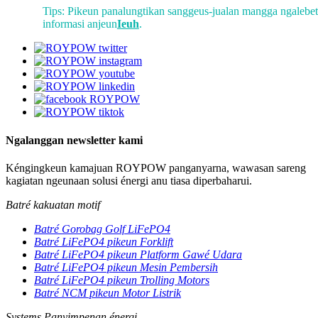
Tips: Pikeun panalungtikan sanggeus-jualan mangga ngalebe
informasi anjeun
Ieuh
.
Ngalanggan newsletter kami
Kéngingkeun kamajuan ROYPOW panganyarna, wawasan sareng
kagiatan ngeunaan solusi énergi anu tiasa diperbaharui.
Batré kakuatan motif
Batré Gorobag Golf LiFePO4
Batré LiFePO4 pikeun Forklift
Batré LiFePO4 pikeun Platform Gawé Udara
Batré LiFePO4 pikeun Mesin Pembersih
Batré LiFePO4 pikeun Trolling Motors
Batré NCM pikeun Motor Listrik
Systems Panyimpenan énergi