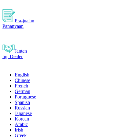
Pra-jualan
Pananyaan
Janten
hiji Dealer
English
Chinese
French
German
Portuguese
Spanish
Russian
Japanese
Korean
Arabic
Irish
Greek