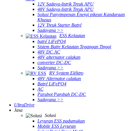
12V Sadaya-listrik Treuk APU
48V Sadaya-listrik Treuk APU
Solusi Panyimpenan Énergi pikeun Kandaraan
Khusus
12V Treuk Starter Batré
Sadayana >>
ESS Kelautan
batré LiFePO4
Sistem Batre Kelautan Tegangan Tinggi
48V DC AC
48V alternator calakan
converter DC-DC
Sadayana >>
RV System Eléktro
48V Alternator calakan
Batré LiFePO4
AC
Parabot Parobah DC-DC
Sadayana >>
UltraDrive
Jasa
Solusi
Leyuran ESS padumukan
Mobile ESS Leyuran