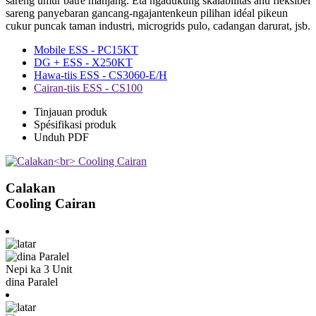
sareng umur batre manjang. Éta ngadukung skalabilitas anu fleksibel
sareng panyebaran gancang-ngajantenkeun pilihan idéal pikeun
cukur puncak taman industri, microgrids pulo, cadangan darurat, jsb.
Mobile ESS - PC15KT
DG + ESS - X250KT
Hawa-tiis ESS - CS3060-E/H
Cairan-tiis ESS - CS100
Tinjauan produk
Spésifikasi produk
Unduh PDF
Calakan
Cooling Cairan
Nepi ka 3 Unit
dina Paralel