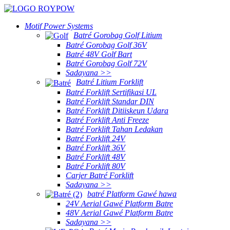
Motif Power Systems
Batré Gorobag Golf Litium
Batré Gorobag Golf 36V
Batré 48V Golf Bart
Batré Gorobag Golf 72V
Sadayana >>
Batré Litium Forklift
Batré Forklift Sertifikasi UL
Batré Forklift Standar DIN
Batré Forklift Ditiiskeun Udara
Batré Forklift Anti Freeze
Batré Forklift Tahan Ledakan
Batré Forklift 24V
Batré Forklift 36V
Batré Forklift 48V
Batré Forklift 80V
Carjer Batré Forklift
Sadayana >>
batré Platform Gawé hawa
24V Aerial Gawé Platform Batre
48V Aerial Gawé Platform Batre
Sadayana >>