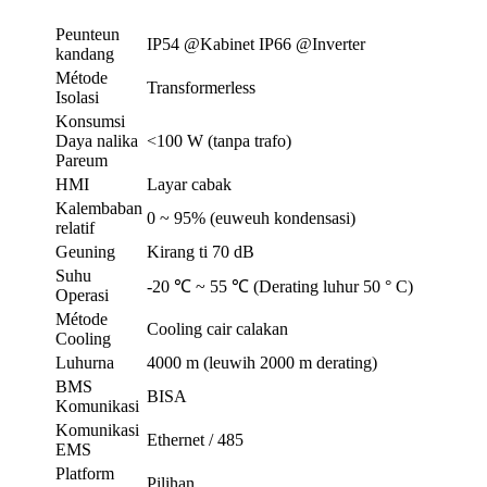
Peunteun
IP54 @Kabinet IP66 @Inverter
kandang
Métode
Transformerless
Isolasi
Konsumsi
Daya nalika
<100 W (tanpa trafo)
Pareum
HMI
Layar cabak
Kalembaban
0 ~ 95% (euweuh kondensasi)
relatif
Geuning
Kirang ti 70 dB
Suhu
-20 ℃ ~ 55 ℃ (Derating luhur 50 ° C)
Operasi
Métode
Cooling cair calakan
Cooling
Luhurna
4000 m (leuwih 2000 m derating)
BMS
BISA
Komunikasi
Komunikasi
Ethernet / 485
EMS
Platform
Pilihan