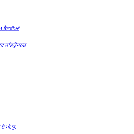
 ਬੈਟਰੀਆਂ
ਿਟ ਸਲਿਊਸ਼ਨਜ਼
ਏ.ਪੀ.ਯੂ.