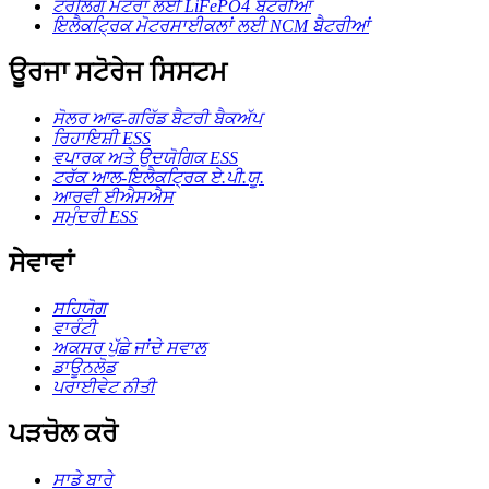
ਟਰੋਲਿੰਗ ਮੋਟਰਾਂ ਲਈ LiFePO4 ਬੈਟਰੀਆਂ
ਇਲੈਕਟ੍ਰਿਕ ਮੋਟਰਸਾਈਕਲਾਂ ਲਈ NCM ਬੈਟਰੀਆਂ
ਊਰਜਾ ਸਟੋਰੇਜ ਸਿਸਟਮ
ਸੋਲਰ ਆਫ-ਗਰਿੱਡ ਬੈਟਰੀ ਬੈਕਅੱਪ
ਰਿਹਾਇਸ਼ੀ ESS
ਵਪਾਰਕ ਅਤੇ ਉਦਯੋਗਿਕ ESS
ਟਰੱਕ ਆਲ-ਇਲੈਕਟ੍ਰਿਕ ਏ.ਪੀ.ਯੂ.
ਆਰਵੀ ਈਐਸਐਸ
ਸਮੁੰਦਰੀ ESS
ਸੇਵਾਵਾਂ
ਸਹਿਯੋਗ
ਵਾਰੰਟੀ
ਅਕਸਰ ਪੁੱਛੇ ਜਾਂਦੇ ਸਵਾਲ
ਡਾਊਨਲੋਡ
ਪਰਾਈਵੇਟ ਨੀਤੀ
ਪੜਚੋਲ ਕਰੋ
ਸਾਡੇ ਬਾਰੇ