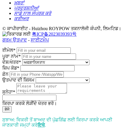
ਖ਼ਬਰਾਂ
ਪ੍ਰਦਰਸ਼ਨੀਆਂ
ਸਾਡੇ ਨਾਲ ਸੰਪਰਕ ਕਰੋ
ਕਰੀਅਰ
© ਕਾਪੀਰਾਈਟ - Huizhou ROYPOW ਤਕਨਾਲੋਜੀ ਕੰਪਨੀ, ਲਿਮਟਿਡ।
粤ICP备2023039393号
ਗਰਮ ਉਤਪਾਦ
-
ਸਾਈਟਮੈਪ
ਈਮੇਲ*
ਪੂਰਾ ਨਾਂਮ*
ਦੇਸ਼/ਖੇਤਰ*
ਜ਼ਿਪ ਕੋਡ*
ਫ਼ੋਨ
ਉਤਪਾਦ ਦੀ ਕਿਸਮ
ਸੁਨੇਹਾ*
ਕਿਰਪਾ ਕਰਕੇ ਲੋੜੀਂਦੇ ਖੇਤਰ ਭਰੋ।
ਭੇਜੋ
ਸੁਝਾਅ: ਵਿਕਰੀ ਤੋਂ ਬਾਅਦ ਦੀ ਪੁੱਛਗਿੱਛ ਲਈ ਕਿਰਪਾ ਕਰਕੇ ਆਪਣੀ
ਜਾਣਕਾਰੀ ਜਮ੍ਹਾਂ ਕਰੋ
ਇਥੇ
.